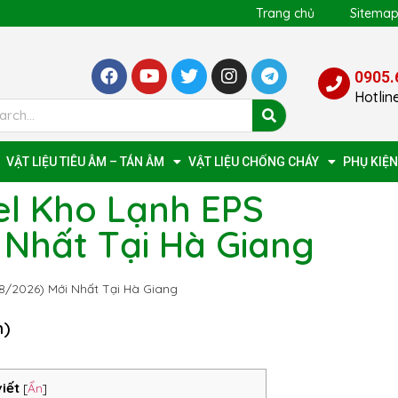
Trang chủ
Sitema
0905.
Hotlin
VẬT LIỆU TIÊU ÂM – TÁN ÂM
VẬT LIỆU CHỐNG CHÁY
PHỤ KIỆN
l Kho Lạnh EPS
 Nhất Tại Hà Giang
8/2026) Mới Nhất Tại Hà Giang
n)
viết
[
Ẩn
]