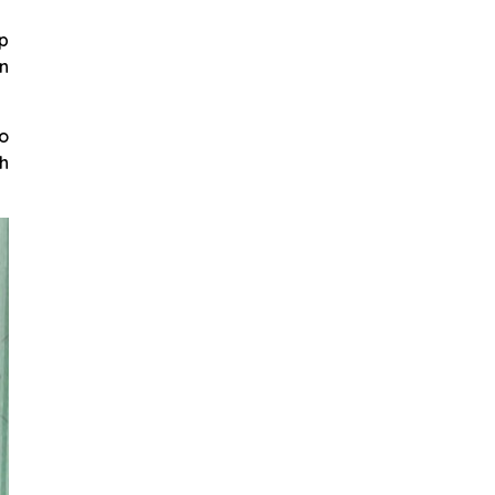
p
n
ho
h