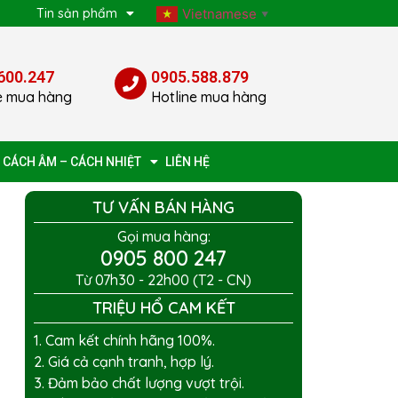
p
Tin sản phẩm
Vietnamese
▼
600.247
0905.588.879
e mua hàng
Hotline mua hàng
 CÁCH ÂM – CÁCH NHIỆT
LIÊN HỆ
TƯ VẤN BÁN HÀNG
Gọi mua hàng:
0905 800 247
Từ 07h30 - 22h00 (T2 - CN)
TRIỆU HỔ CAM KẾT
1. Cam kết chính hãng 100%.
2. Giá cả cạnh tranh, hợp lý.
3. Đảm bảo chất lượng vượt trội.