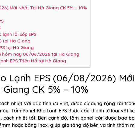
26) Mới Nhất Tại Hà Giang CK 5% – 10%
PS
S
 lạnh lõi xốp EPS
 tại Hà Giang
PS tại Hà Giang
S hôm nay 06/08/2026 tại Hà Giang
ạnh EPS Triệu Hổ tại Hà Giang
o Lạnh EPS (06/08/2026) Mới
à Giang CK 5% – 10%
ch nhiệt với đặc tính ưu việt, được sử dụng rộng rãi tro
máy. Tấm Panel Kho Lạnh EPS được cấu thành từ loại vật li
, cách nhiệt tốt. Bên cạnh đó, tấm panel còn được bao bọ
.7mm hoặc bằng Inox, giúp gia tăng độ bền và tính thẩm 