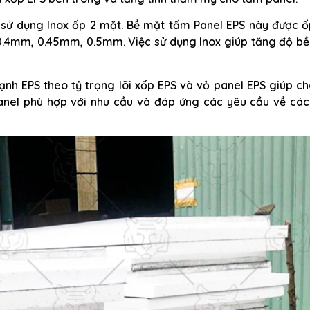
c sử dụng Inox ốp 2 mặt. Bề mặt tấm Panel EPS này được ố
 0.4mm, 0.45mm, 0.5mm. Việc sử dụng Inox giúp tăng độ bề
ạnh EPS theo tỷ trọng lõi xốp EPS và vỏ panel EPS giúp c
panel phù hợp với nhu cầu và đáp ứng các yêu cầu về các