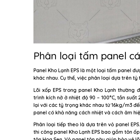
Phân loại tấm panel c
Panel Kho Lạnh EPS là một loại tấm panel đượ
khác nhau. Cụ thể, việc phân loại dựa trên tỷ 
Lõi xốp EPS trong panel Kho Lạnh thường đ
trình kích nở ở nhiệt độ 90 – 100°C, tần suất
lại với các tỷ trọng khác nhau từ 16kg/m3 đ
panel có khả năng cách nhiệt và cách âm hiệ
Phân loại tiếp theo là dựa trên vỏ panel EP
thi công panel Kho Lạnh EPS bao gồm tôn ốp 
tôn Hoa Sen. Vỏ panel tôn này giúp bảo vệ l