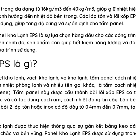
ỷ trọng đa dạng từ 16kg/m3 đến 40kg/m3, giúp giữ nhiệt hi
nh hưởng đến nhiệt độ bên trong. Các lớp tôn và lõi xốp E
dụng, giúp tăng độ cứng và sự ổn định cho tấm panel.
nel Kho Lạnh EPS là sự lựa chọn hàng đầu cho các công trì
ên cạnh đó, sản phẩm còn giúp tiết kiệm năng lượng và đ
á trình sử dụng.
S là gì?
l kho lạnh, vách kho lạnh, vỏ kho lạnh, tấm panel cách nhi
 nhiệt phòng lạnh và nhiều tên gọi khác, là tấm cách nhi
rene). Tấm panel này được cấu thành bởi lõi xốp EPS có 
c và có tác dụng cách âm, cách nhiệt đáng tin cậy. Lớp b
bởi 2 lớp tôn hoặc inox có độ dày từ 0.4mm đến 0.7mm, t
o lạnh được thực hiện thông qua sự gắn kết bằng keo dá
chắc và bền vững. Panel Kho Lạnh EPS được sử dụng tron