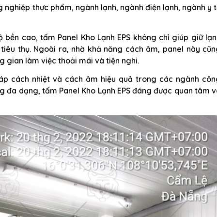
 nghiệp thực phẩm, ngành lạnh, ngành điện lạnh, ngành y 
ộ bền cao, tấm Panel Kho Lạnh EPS không chỉ giúp giữ lạ
tiêu thụ. Ngoài ra, nhờ khả năng cách âm, panel này cũn
 gian làm việc thoải mái và tiện nghi.
háp cách nhiệt và cách âm hiệu quả trong các ngành côn
dụng đa dạng, tấm Panel Kho Lạnh EPS đáng được quan tâm 