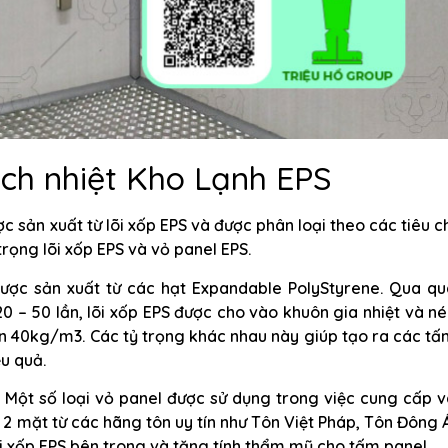
ách nhiệt Kho Lạnh EPS
c sản xuất từ lõi xốp EPS và được phân loại theo các tiêu c
trọng lõi xốp EPS và vỏ panel EPS.
ược sản xuất từ các hạt Expandable PolyStyrene. Qua qu
 20 – 50 lần, lõi xốp EPS được cho vào khuôn gia nhiệt và n
ến 40kg/m3. Các tỷ trọng khác nhau này giúp tạo ra các t
u quả.
S. Một số loại vỏ panel được sử dụng trong việc cung cấp 
2 mặt từ các hãng tôn uy tín như Tôn Việt Pháp, Tôn Đông 
õi xốp EPS bên trong và tăng tính thẩm mỹ cho tấm panel.