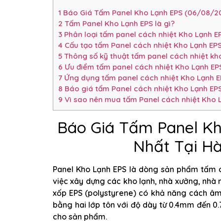
1
Báo Giá Tấm Panel Kho Lạnh EPS (06/08/20
2
Tấm Panel Kho Lạnh EPS là gì?
3
Phân loại tấm panel cách nhiệt Kho Lạnh E
4
Cấu tạo tấm Panel cách nhiệt Kho Lạnh EP
5
Thông số kỹ thuật tấm panel cách nhiệt kho
6
Ưu điểm tấm panel cách nhiệt Kho Lạnh EPS
7
Ứng dụng tấm panel cách nhiệt Kho Lạnh E
8
Báo giá tấm Panel cách nhiệt Kho Lạnh EP
9
Vì sao nên mua tấm Panel cách nhiệt Kho L
Báo Giá Tấm Panel Kh
Nhất Tại H
Panel Kho Lạnh EPS là dòng sản phẩm tấm cá
việc xây dựng các kho lạnh, nhà xưởng, nhà 
xốp EPS (polystyrene) có khả năng cách âm
bằng hai lớp tôn với độ dày từ 0.4mm đến 0
cho sản phẩm.