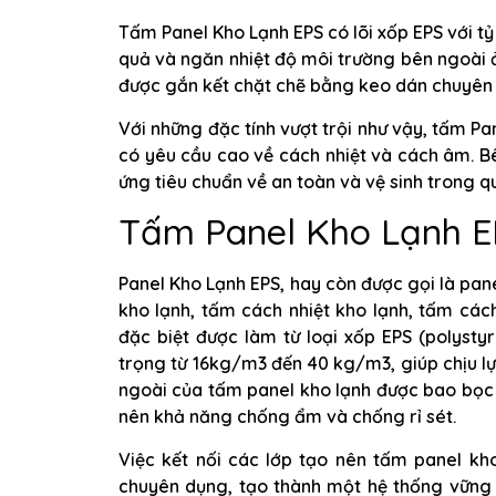
Tấm Panel Kho Lạnh EPS có lõi xốp EPS với t
quả và ngăn nhiệt độ môi trường bên ngoài ả
được gắn kết chặt chẽ bằng keo dán chuyên 
Với những đặc tính vượt trội như vậy, tấm Pa
có yêu cầu cao về cách nhiệt và cách âm. B
ứng tiêu chuẩn về an toàn và vệ sinh trong qu
Tấm Panel Kho Lạnh EP
Panel Kho Lạnh EPS, hay còn được gọi là pane
kho lạnh, tấm cách nhiệt kho lạnh, tấm cách
đặc biệt được làm từ loại xốp EPS (polysty
trọng từ 16kg/m3 đến 40 kg/m3, giúp chịu lự
ngoài của tấm panel kho lạnh được bao bọc 
nên khả năng chống ẩm và chống rỉ sét.
Việc kết nối các lớp tạo nên tấm panel kh
chuyên dụng, tạo thành một hệ thống vững 