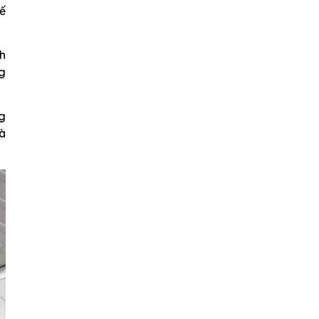
tế
nh
g
g
và