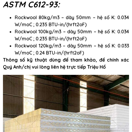
ASTM C612-93:
Rockwool 80kg/m3 – dày 50mm – hệ số K: 0.034
W/moC ; 0.235 BTU-in/(hrft2oF)
Rockwool 100kg/m3 – dày 50mm – hệ số K: 0.034
W/moC ; 0.235 BTU-in/(hrft2oF)
Rockwool 120kg/m3 – dày 50mm – hệ số K: 0.033
W/moC ; 0.24 BTU-in/(hrft2oF)
Thông số kỹ thuật dùng để tham khảo, để chính xác
Quý Anh/chị vui lòng liên hệ trực tiếp Triệu Hổ