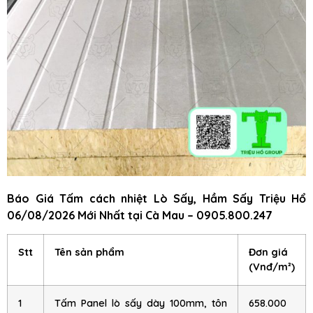
Báo Giá Tấm cách nhiệt Lò Sấy, Hầm Sấy Triệu Hổ
06/08/2026 Mới Nhất tại Cà Mau – 0905.800.247
Stt
Tên sản phẩm
Đơn giá
(Vnđ/m²)
1
Tấm Panel lò sấy dày 100mm, tôn
658.000