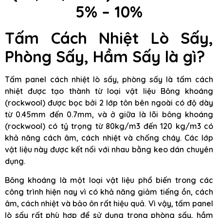
5% – 10%
Tấm Cách Nhiệt Lò Sấy,
Phòng Sấy, Hầm Sấy là gì?
Tấm panel cách nhiệt lò sấy, phòng sấy là tấm cách
nhiệt được tạo thành từ loại vật liệu Bông khoáng
(rockwool) được bọc bởi 2 lớp tôn bên ngoài có độ dày
từ 0.45mm đến 0.7mm, và ở giữa là lõi bông khoáng
(rockwool) có tỷ trọng từ 80kg/m3 đến 120 kg/m3 có
khả năng cách âm, cách nhiệt và chống cháy. Các lớp
vật liệu này được kết nối với nhau bằng keo dán chuyên
dụng.
Bông khoáng là một loại vật liệu phổ biến trong các
công trình hiện nay vì có khả năng giảm tiếng ồn, cách
âm, cách nhiệt và bảo ôn rất hiệu quả. Vì vậy, tấm panel
lò sấy rất phù hợp để sử dụng trong phòng sấy, hầm