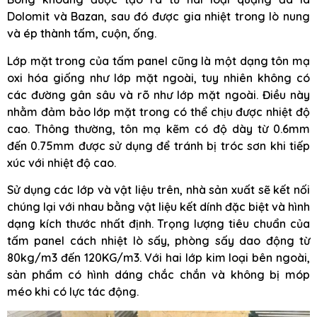
Dolomit và Bazan, sau đó được gia nhiệt trong lò nung
và ép thành tấm, cuộn, ống.
Lớp mặt trong của tấm panel cũng là một dạng tôn mạ
oxi hóa giống như lớp mặt ngoài, tuy nhiên không có
các đường gân sâu và rõ như lớp mặt ngoài. Điều này
nhằm đảm bảo lớp mặt trong có thể chịu được nhiệt độ
cao. Thông thường, tôn mạ kẽm có độ dày từ 0.6mm
đến 0.75mm được sử dụng để tránh bị tróc sơn khi tiếp
xúc với nhiệt độ cao.
Sử dụng các lớp và vật liệu trên, nhà sản xuất sẽ kết nối
chúng lại với nhau bằng vật liệu kết dính đặc biệt và hình
dạng kích thước nhất định. Trọng lượng tiêu chuẩn của
tấm panel cách nhiệt lò sấy, phòng sấy dao động từ
80kg/m3 đến 120KG/m3. Với hai lớp kim loại bên ngoài,
sản phẩm có hình dáng chắc chắn và không bị móp
méo khi có lực tác động.