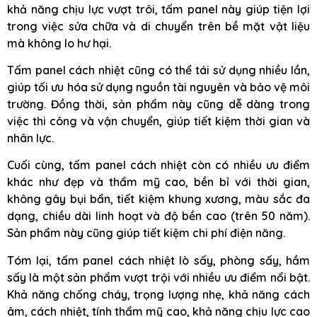
khả năng chịu lực vượt trôi, tấm panel này giúp tiện lợi
trong việc sửa chữa và di chuyển trên bề mặt vật liệu
mà không lo hư hại.
Tấm panel cách nhiệt cũng có thể tái sử dụng nhiều lần,
giúp tối ưu hóa sử dụng nguồn tài nguyên và bảo vệ môi
trường. Đồng thời, sản phẩm này cũng dễ dàng trong
việc thi công và vận chuyển, giúp tiết kiệm thời gian và
nhân lực.
Cuối cùng, tấm panel cách nhiệt còn có nhiều ưu điểm
khác như đẹp và thẩm mỹ cao, bền bỉ với thời gian,
không gây bụi bẩn, tiết kiệm khung xương, màu sắc đa
dạng, chiều dài linh hoạt và độ bền cao (trên 50 năm).
Sản phẩm này cũng giúp tiết kiệm chi phí điện năng.
Tóm lại, tấm panel cách nhiệt lò sấy, phòng sấy, hầm
sấy là một sản phẩm vượt trội với nhiều ưu điểm nổi bật.
Khả năng chống cháy, trọng lượng nhẹ, khả năng cách
âm, cách nhiệt, tính thẩm mỹ cao, khả năng chịu lực cao