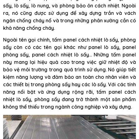
sấy, lò sấy, lò nung, và phòng bảo ôn cách nhiệt. Ngoài
ra, nó cũng được sử dụng để xây dựng trần và vách
ngăn chống cháy nổ và trong những phân xưởng cần có
khả năng chống cháy.
Ngoài tên gọi chính, tấm panel cách nhiệt lò sấy, phòng
sấy còn có các tên gọi khác như panel lò sấy, panel
phòng sấy, panel cách nhiệt lò sấy… Những tấm panel
này mang lại hiệu quả cao trong việc giữ nhiệt độ và
bảo vệ môi trường trong quá trình sử dụng. Nó giúp tiết
kiệm năng lượng và đảm bảo an toàn cho nhân viên và
các thiết bị trong phòng sấy hay các lò sấy. Với các tính
năng nổi bật và ứng dụng rộng rãi, tấm panel cách
nhiệt lò sấy, phòng sấy đang trở thành một sản phẩm
không thể thiếu trong ngành công nghiệp và xây dựng.