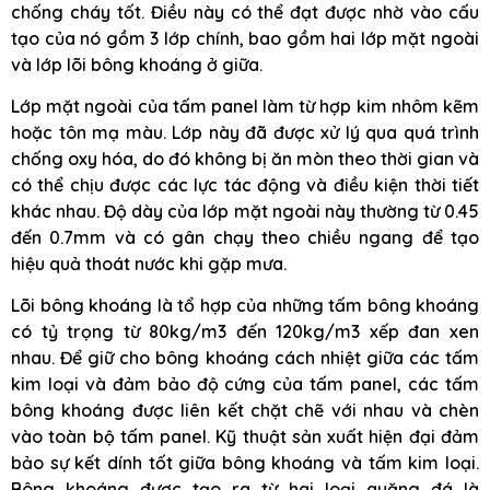
chống cháy tốt. Điều này có thể đạt được nhờ vào cấu
tạo của nó gồm 3 lớp chính, bao gồm hai lớp mặt ngoài
và lớp lõi bông khoáng ở giữa.
Lớp mặt ngoài của tấm panel làm từ hợp kim nhôm kẽm
hoặc tôn mạ màu. Lớp này đã được xử lý qua quá trình
chống oxy hóa, do đó không bị ăn mòn theo thời gian và
có thể chịu được các lực tác động và điều kiện thời tiết
khác nhau. Độ dày của lớp mặt ngoài này thường từ 0.45
đến 0.7mm và có gân chạy theo chiều ngang để tạo
hiệu quả thoát nước khi gặp mưa.
Lõi bông khoáng là tổ hợp của những tấm bông khoáng
có tỷ trọng từ 80kg/m3 đến 120kg/m3 xếp đan xen
nhau. Để giữ cho bông khoáng cách nhiệt giữa các tấm
kim loại và đảm bảo độ cứng của tấm panel, các tấm
bông khoáng được liên kết chặt chẽ với nhau và chèn
vào toàn bộ tấm panel. Kỹ thuật sản xuất hiện đại đảm
bảo sự kết dính tốt giữa bông khoáng và tấm kim loại.
Bông khoáng được tạo ra từ hai loại quặng đá là