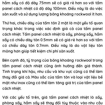
hầm sấy có độ dày 75mm sẽ có giá rẻ hơn so với tấm
panel cách nhiệt có độ dày 100mm. Điều này là do việc
sản xuất và sử dụng lượng bông khoáng rockwool ít hơn.
Thứ hai, chiều dày của tấm tôn 2 mặt là một yếu tố quan
trọng khác trong việc xác định giá cả của tấm panel
cách nhiệt. Tấm panel cách nhiệt lò sấy, phòng sấy, hầm
sấy có chiều dày tôn 0.5mm sẽ có giá rẻ hơn so với tấm
có chiều dày tôn 0.7mm. Điều này là do vật liệu tôn
mỏng hơn giúp tiết kiệm chi phí sản xuất.
Bên cạnh đó, tỷ trọng của bông khoáng rockwool trong
tấm panel cách nhiệt cũng ảnh hưởng đến giá thành.
Tình trạng khí hậu, nhu cầu và khu vực cũng có thể làm
thay đổi giá cả. Màu sắc của tấm tôn và loại vật liệu bề
mặt như inox cũng có thể làm tăng giá trị của tấm panel
cách nhiệt.
Với các yếu tố trên, giá tấm panel cách nhiệt lò sấy,
phòng sấy, hầm sấy sẽ thay đổi tùy thuộc vào nhu cầu