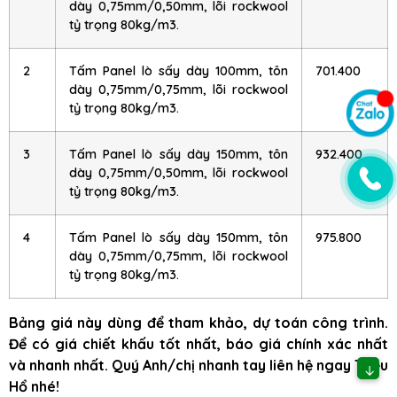
dày 0,75mm/0,50mm, lõi rockwool
tỷ trọng 80kg/m3.
2
Tấm Panel lò sấy dày 100mm, tôn
701.400
dày 0,75mm/0,75mm, lõi rockwool
tỷ trọng 80kg/m3.
3
Tấm Panel lò sấy dày 150mm, tôn
932.400
dày 0,75mm/0,50mm, lõi rockwool
tỷ trọng 80kg/m3.
4
Tấm Panel lò sấy dày 150mm, tôn
975.800
dày 0,75mm/0,75mm, lõi rockwool
tỷ trọng 80kg/m3.
Bảng giá này dùng để tham khảo, dự toán công trình.
Để có giá chiết khấu tốt nhất, báo giá chính xác nhất
và nhanh nhất. Quý Anh/chị nhanh tay liên hệ ngay Triệu
↓
Hổ nhé!