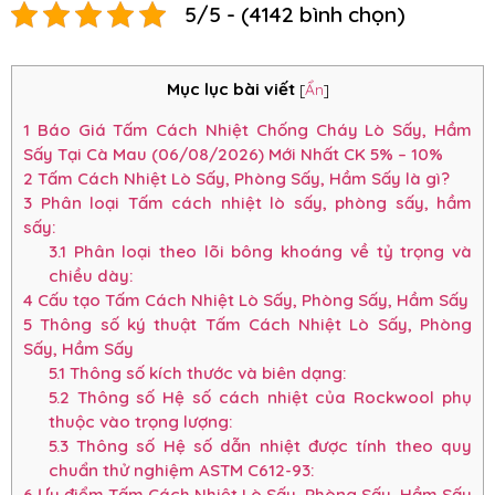
5/5 - (4142 bình chọn)
Mục lục bài viết
[
Ẩn
]
1
Báo Giá Tấm Cách Nhiệt Chống Cháy Lò Sấy, Hầm
Sấy Tại Cà Mau (06/08/2026) Mới Nhất CK 5% – 10%
2
Tấm Cách Nhiệt Lò Sấy, Phòng Sấy, Hầm Sấy là gì?
3
Phân loại Tấm cách nhiệt lò sấy, phòng sấy, hầm
sấy:
3.1
Phân loại theo lõi bông khoáng về tỷ trọng và
chiều dày:
4
Cấu tạo Tấm Cách Nhiệt Lò Sấy, Phòng Sấy, Hầm Sấy
5
Thông số ký thuật Tấm Cách Nhiệt Lò Sấy, Phòng
Sấy, Hầm Sấy
5.1
Thông số kích thước và biên dạng:
5.2
Thông số Hệ số cách nhiệt của Rockwool phụ
thuộc vào trọng lượng:
5.3
Thông số Hệ số dẫn nhiệt được tính theo quy
chuẩn thử nghiệm ASTM C612-93:
6
Ưu điểm Tấm Cách Nhiệt Lò Sấy, Phòng Sấy, Hầm Sấy