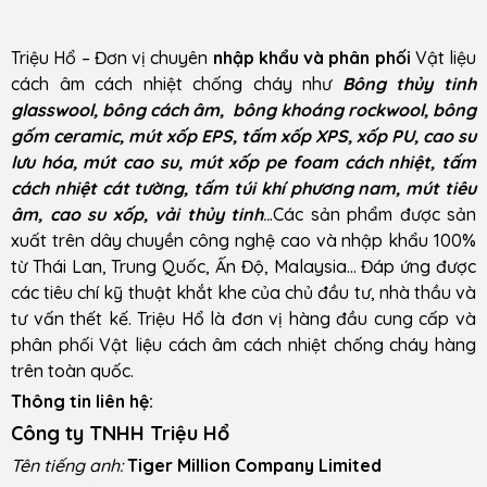
Triệu Hổ – Đơn vị chuyên
nhập khẩu và phân phối
Vật liệu
cách âm cách nhiệt chống cháy như
Bông thủy tinh
glasswool, bông cách âm, bông khoáng rockwool, bông
gốm ceramic, mút xốp EPS, tấm xốp XPS, xốp PU, cao su
lưu hóa, mút cao su, mút xốp pe foam cách nhiệt, tấm
cách nhiệt cát tường, tấm túi khí phương nam, mút tiêu
âm, cao su xốp, vải thủy tinh
..
.Các sản phẩm được sản
xuất trên dây chuyền công nghệ cao và nhập khẩu 100%
từ Thái Lan, Trung Quốc, Ấn Độ, Malaysia… Đáp ứng được
các tiêu chí kỹ thuật khắt khe của chủ đầu tư, nhà thầu và
tư vấn thết kế. Triệu Hổ là đơn vị hàng đầu cung cấp và
phân phối Vật liệu cách âm cách nhiệt chống cháy hàng
trên toàn quốc.
Thông tin liên hệ:
Công ty TNHH Triệu Hổ
Tên tiếng anh:
Tiger Million Company Limited