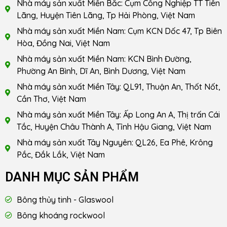
Nhà máy sản xuất Miền Bắc: Cụm Công Nghiệp TT Tiên
Lãng, Huyện Tiên Lãng, Tp Hải Phòng, Việt Nam
Nhà máy sản xuất Miền Nam: Cụm KCN Dốc 47, Tp Biên
Hòa, Đồng Nai, Việt Nam
Nhà máy sản xuất Miền Nam: KCN Bình Đường,
Phường An Bình, Dĩ An, Bình Dương, Việt Nam
Nhà máy sản xuất Miền Tây: QL91, Thuận An, Thốt Nốt,
Cần Thơ, Việt Nam
Nhà máy sản xuất Miền Tây: Ấp Long An A, Thị trấn Cái
Tắc, Huyện Châu Thành A, Tỉnh Hậu Giang, Việt Nam
Nhà máy sản xuất Tây Nguyên: QL26, Ea Phê, Krông
Pắc, Đắk Lắk, Việt Nam
DANH MỤC SẢN PHẨM
Bông thủy tinh - Glaswool
Bông khoáng rockwool