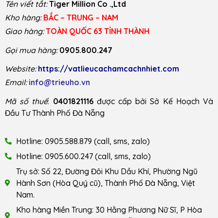
Tên viết tắt:
Tiger Million Co .,Ltd
Kho hàng:
BẮC – TRUNG – NAM
Giao hàng:
TOÀN QUỐC 63 TỈNH THÀNH
Gọi mua hàng:
0905.800.247
Website:
https://vatlieucachamcachnhiet.com
Email:
info@trieuho.vn
Mã số thuế
:
0401821116
được cấp bởi Sở Kế Hoạch Và
Đầu Tư Thành Phố Đà Nẵng
Hotline: 0905.588.879 (call, sms, zalo)
Hotline: 0905.600.247 (call, sms, zalo)
Trụ sở: Số 22, Đường Đôi Khu Dầu Khí, Phường Ngũ
Hành Sơn (Hòa Quý cũ), Thành Phố Đà Nẵng, Việt
Nam.
Kho hàng Miền Trung: 30 Hằng Phương Nữ Sĩ, P Hòa