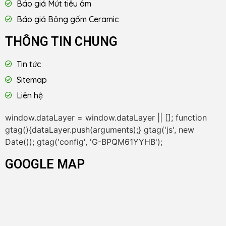
Báo giá Mút tiêu âm
Báo giá Bông gốm Ceramic
THÔNG TIN CHUNG
Tin tức
Sitemap
Liên hệ
window.dataLayer = window.dataLayer || []; function
gtag(){dataLayer.push(arguments);} gtag('js', new
Date()); gtag('config', 'G-BPQM61YYHB');
GOOGLE MAP