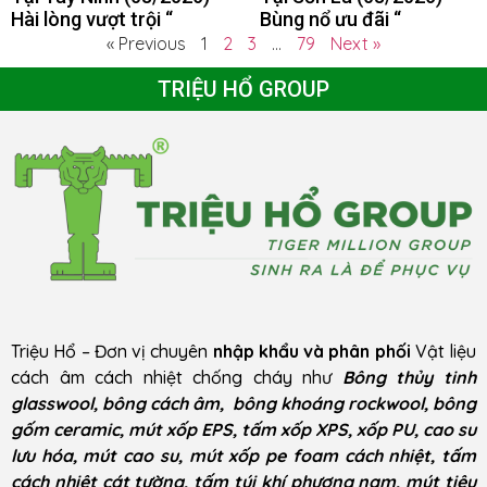
Hài lòng vượt trội “
Bùng nổ ưu đãi “
« Previous
1
2
3
…
79
Next »
TRIỆU HỔ GROUP
Triệu Hổ – Đơn vị chuyên
nhập khẩu và phân phối
Vật liệu
cách âm cách nhiệt chống cháy như
Bông thủy tinh
glasswool, bông cách âm, bông khoáng rockwool, bông
gốm ceramic, mút xốp EPS, tấm xốp XPS, xốp PU, cao su
lưu hóa, mút cao su, mút xốp pe foam cách nhiệt, tấm
cách nhiệt cát tường, tấm túi khí phương nam, mút tiêu