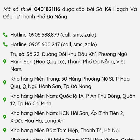
Mã số thuế
:
0401821116
được cấp bởi Sở Kế Hoạch Và
Đầu Tư Thành Phố Đà Nẵng
Hotline: 0905.588.879 (call, sms, zalo)
Hotline: 0905.600.247 (call, sms, zalo)
Trụ sở: Số 22, Đường Đôi Khu Dầu Khí, Phường Ngũ
Hành Sơn (Hòa Quý cũ), Thành Phố Đà Nẵng, Việt
Nam.
Kho hàng Miền Trung: 30 Hằng Phương Nữ Sĩ, P Hòa
Quý, Q Ngũ Hành Sơn, Tp Đà Nẵng
Kho hàng Miền Nam: Quốc lộ 1A, P An Phú Đông, Quận
12, Tp Hồ Chí Minh
Kho hàng Miền Nam: KCN Hải Sơn, Ấp Bình Tiền 2,
X.Đức Hòa Hạ, Long An
Kho hàng Miền Bắc: Tam Hiệp, Thanh Trì, Hà Nội