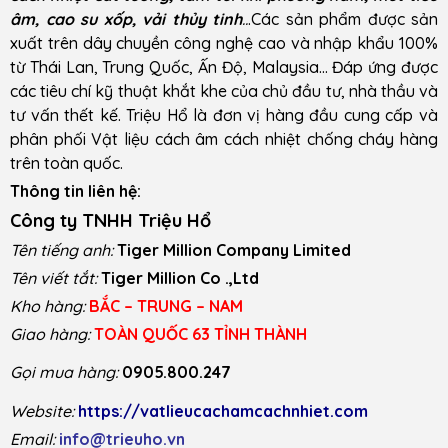
âm, cao su xốp, vải thủy tinh
..
.Các sản phẩm được sản
xuất trên dây chuyền công nghệ cao và nhập khẩu 100%
từ Thái Lan, Trung Quốc, Ấn Độ, Malaysia… Đáp ứng được
các tiêu chí kỹ thuật khắt khe của chủ đầu tư, nhà thầu và
tư vấn thết kế. Triệu Hổ là đơn vị hàng đầu cung cấp và
phân phối Vật liệu cách âm cách nhiệt chống cháy hàng
trên toàn quốc.
Thông tin liên hệ:
Công ty TNHH Triệu Hổ
Tên tiếng anh:
Tiger Million Company Limited
Tên viết tắt:
Tiger Million Co .,Ltd
Kho hàng:
BẮC – TRUNG – NAM
Giao hàng:
TOÀN QUỐC 63 TỈNH THÀNH
Gọi mua hàng:
0905.800.247
Website:
https://vatlieucachamcachnhiet.com
Email:
info@trieuho.vn