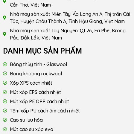
Cần Thơ, Việt Nam
Nhà máy sản xuất Miền Tây: Ấp Long An A, Thị trấn Cái
Tắc, Huyện Châu Thành A, Tỉnh Hậu Giang, Việt Nam
Nhà máy sản xuất Tây Nguyên: QL26, Ea Phê, Krông
Pắc, Đắk Lắk, Việt Nam
DANH MỤC SẢN PHẨM
Bông thủy tinh - Glaswool
Bông khoáng rockwool
Xốp XPS cách nhiệt
Mút xốp EPS cách nhiệt
Mút xốp PE OPP cách nhiệt
Tấm xốp PU cách âm cách nhiệt
Cao su lưu hóa
Mút cao su xốp eva