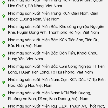
Nhà máy sản xuất Miền Trung: KCN Hòa Khánh, Quận
Liên Chiểu, Đà Nẵng, Việt Nam
Nhà máy sản xuất Miền Trung: KCN Điện Nam, Điện
Ngọc, Quảng Nam, Việt Nam
Nhà máy sản xuất Miền Bắc: Khu công nghiệp Nguyên
Khê, Huyện Đông Anh, Thành phố Hà Nội, Việt Nam
Nhà máy sản xuất Miền Bắc: KCN Tiên Sơn, Tiên Du,
Bắc Ninh, Việt Nam
Nhà máy sản xuất Miền Bắc: Dân Tiến, Khoái Châu,
Hưng Yên, Việt Nam
Nhà máy sản xuất Miền Bắc: Cụm Công Nghiệp TT Tiên
Lãng, Huyện Tiên Lãng, Tp Hải Phòng, Việt Nam
Nhà máy sản xuất Miền Nam: Cụm KCN Dốc 47, Tp Biên
Hòa, Đồng Nai, Việt Nam
Nhà máy sản xuất Miền Nam: KCN Bình Đường,
Phường An Bình, Dĩ An, Bình Dương, Việt Nam
Nhà máy sản xuất Miền Tây: QL91, Thuận An, Thốt Nốt,