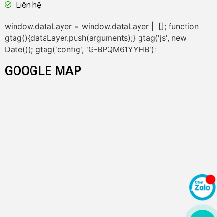
Liên hệ
window.dataLayer = window.dataLayer || []; function
gtag(){dataLayer.push(arguments);} gtag('js', new
Date()); gtag('config', 'G-BPQM61YYHB');
GOOGLE MAP