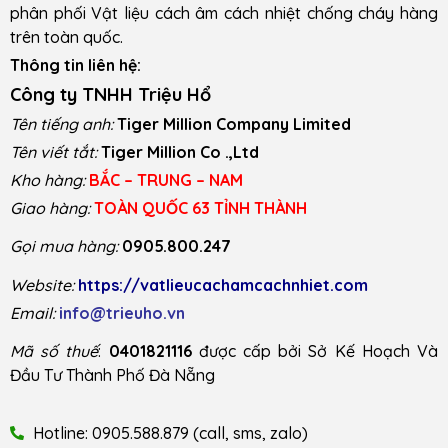
phân phối Vật liệu cách âm cách nhiệt chống cháy hàng
trên toàn quốc.
Thông tin liên hệ:
Công ty TNHH Triệu Hổ
Tên tiếng anh:
Tiger Million Company Limited
Tên viết tắt:
Tiger Million Co .,Ltd
Kho hàng:
BẮC – TRUNG – NAM
Giao hàng:
TOÀN QUỐC 63 TỈNH THÀNH
Gọi mua hàng:
0905.800.247
Website:
https://vatlieucachamcachnhiet.com
Email:
info@trieuho.vn
Mã số thuế
:
0401821116
được cấp bởi Sở Kế Hoạch Và
Đầu Tư Thành Phố Đà Nẵng
Hotline: 0905.588.879 (call, sms, zalo)