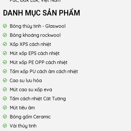
Pắc, Đắk Lắk, Việt Nam
DANH MỤC SẢN PHẨM
Bông thủy tinh - Glaswool
Bông khoáng rockwool
Xốp XPS cách nhiệt
Mút xốp EPS cách nhiệt
Mút xốp PE OPP cách nhiệt
Tấm xốp PU cách âm cách nhiệt
Cao su lưu hóa
Mút cao su xốp eva
Tấm cách nhiệt Cát Tường
Mút tiêu âm
Bông gốm Ceramic
Vải thủy tinh