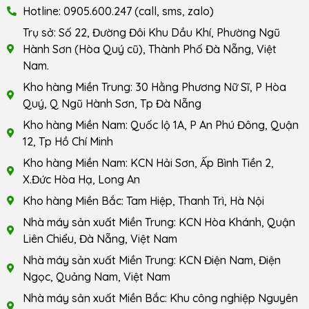
Hotline: 0905.600.247 (call, sms, zalo)
Trụ sở: Số 22, Đường Đôi Khu Dầu Khí, Phường Ngũ
Hành Sơn (Hòa Quý cũ), Thành Phố Đà Nẵng, Việt
Nam.
Kho hàng Miền Trung: 30 Hằng Phương Nữ Sĩ, P Hòa
Quý, Q Ngũ Hành Sơn, Tp Đà Nẵng
Kho hàng Miền Nam: Quốc lộ 1A, P An Phú Đông, Quận
12, Tp Hồ Chí Minh
Kho hàng Miền Nam: KCN Hải Sơn, Ấp Bình Tiền 2,
X.Đức Hòa Hạ, Long An
Kho hàng Miền Bắc: Tam Hiệp, Thanh Trì, Hà Nội
Nhà máy sản xuất Miền Trung: KCN Hòa Khánh, Quận
Liên Chiểu, Đà Nẵng, Việt Nam
Nhà máy sản xuất Miền Trung: KCN Điện Nam, Điện
Ngọc, Quảng Nam, Việt Nam
Nhà máy sản xuất Miền Bắc: Khu công nghiệp Nguyên