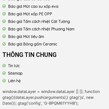
Báo giá Mút cao su xốp eva
Báo giá Mút xốp PE OPP
Báo giá Tấm cách nhiệt Cát Tường
Báo giá Tấm cách nhiệt Phương Nam
Báo giá Mút tiêu âm
Báo giá Bông gốm Ceramic
THÔNG TIN CHUNG
Tin tức
Sitemap
Liên hệ
window.dataLayer = window.dataLayer || []; function
gtag(){dataLayer.push(arguments);} gtag('js', new
Date()); gtag('config', 'G-BPQM61YYHB');