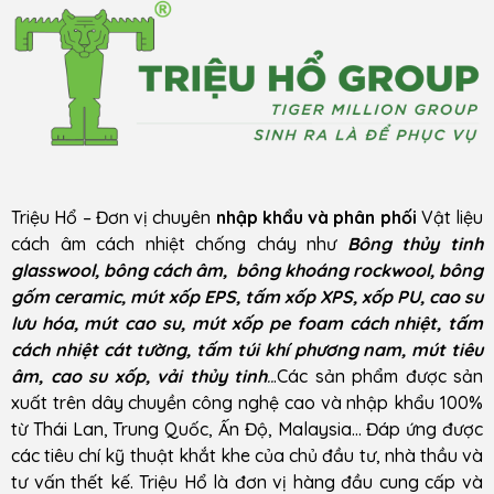
Triệu Hổ – Đơn vị chuyên
nhập khẩu và phân phối
Vật liệu
cách âm cách nhiệt chống cháy như
Bông thủy tinh
glasswool, bông cách âm, bông khoáng rockwool, bông
gốm ceramic, mút xốp EPS, tấm xốp XPS, xốp PU, cao su
lưu hóa, mút cao su, mút xốp pe foam cách nhiệt, tấm
cách nhiệt cát tường, tấm túi khí phương nam, mút tiêu
âm, cao su xốp, vải thủy tinh
..
.Các sản phẩm được sản
xuất trên dây chuyền công nghệ cao và nhập khẩu 100%
từ Thái Lan, Trung Quốc, Ấn Độ, Malaysia… Đáp ứng được
các tiêu chí kỹ thuật khắt khe của chủ đầu tư, nhà thầu và
tư vấn thết kế. Triệu Hổ là đơn vị hàng đầu cung cấp và