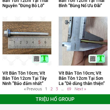
Bắn Tôn 12cm Tại Thái
Bắn Tôn 12cm Tại Thái
Nguyên “Đừng Bỏ Lỡ”
Bình “Bùng Nổ Ưu Đãi”
Vít Bắn Tôn 10cm; Vít
Vít Bắn Tôn 10cm; Vít
Bắn Tôn 12cm Tại Tây
Bắn Tôn 12cm Tại Sơn
Ninh “Bảo đảm nhất”
La “Dễ dùng thân thiện”
« Previous
1
2
3
…
69
Next »
TRIỆU HỔ GROUP