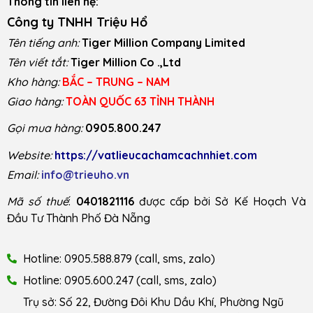
Thông tin liên hệ:
Công ty TNHH Triệu Hổ
Tên tiếng anh:
Tiger Million Company Limited
Tên viết tắt:
Tiger Million Co .,Ltd
Kho hàng:
BẮC – TRUNG – NAM
Giao hàng:
TOÀN QUỐC 63 TỈNH THÀNH
Gọi mua hàng:
0905.800.247
Website:
https://vatlieucachamcachnhiet.com
Email:
info@trieuho.vn
Mã số thuế
:
0401821116
được cấp bởi Sở Kế Hoạch Và
Đầu Tư Thành Phố Đà Nẵng
Hotline: 0905.588.879 (call, sms, zalo)
Hotline: 0905.600.247 (call, sms, zalo)
Trụ sở: Số 22, Đường Đôi Khu Dầu Khí, Phường Ngũ