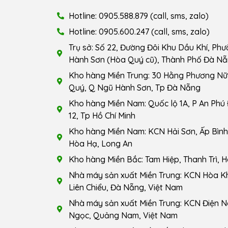
Hotline: 0905.588.879 (call, sms, zalo)
Hotline: 0905.600.247 (call, sms, zalo)
Trụ sở: Số 22, Đường Đôi Khu Dầu Khí, Ph
Hành Sơn (Hòa Quý cũ), Thành Phố Đà Nẵ
Kho hàng Miền Trung: 30 Hằng Phương Nữ 
Quý, Q Ngũ Hành Sơn, Tp Đà Nẵng
Kho hàng Miền Nam: Quốc lộ 1A, P An Phú
12, Tp Hồ Chí Minh
Kho hàng Miền Nam: KCN Hải Sơn, Ấp Bình 
Hòa Hạ, Long An
Kho hàng Miền Bắc: Tam Hiệp, Thanh Trì, H
Nhà máy sản xuất Miền Trung: KCN Hòa K
Liên Chiểu, Đà Nẵng, Việt Nam
Nhà máy sản xuất Miền Trung: KCN Điện N
Ngọc, Quảng Nam, Việt Nam