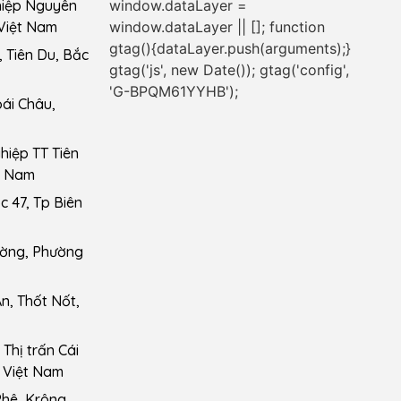
window.dataLayer =
hiệp Nguyên
window.dataLayer || []; function
Việt Nam
gtag(){dataLayer.push(arguments);}
 Tiên Du, Bắc
gtag('js', new Date()); gtag('config',
'G-BPQM61YYHB');
ái Châu,
iệp TT Tiên
t Nam
 47, Tp Biên
ường, Phường
n, Thốt Nốt,
Thị trấn Cái
 Việt Nam
Phê, Krông