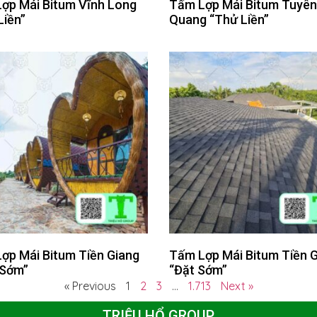
ợp Mái Bitum Vĩnh Long
Tấm Lợp Mái Bitum Tuyên
Liền”
Quang “Thử Liền”
ợp Mái Bitum Tiền Giang
Tấm Lợp Mái Bitum Tiền 
 Sớm”
“Đặt Sớm”
« Previous
1
2
3
…
1.713
Next »
TRIỆU HỔ GROUP