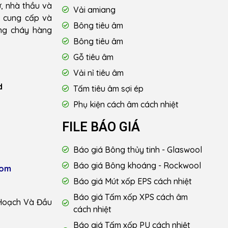
ư, nhà thầu và
Vải amiang
u cung cấp và
Bông tiêu âm
ống cháy hàng
Bông tiêu âm
Gỗ tiêu âm
Vải nỉ tiêu âm
d
Tấm tiêu âm sợi ép
Phụ kiện cách âm cách nhiệt
FILE BÁO GIÁ
Báo giá Bông thủy tinh - Glaswool
Báo giá Bông khoáng - Rockwool
com
Báo giá Mút xốp EPS cách nhiệt
Báo giá Tấm xốp XPS cách âm
Hoạch Và Đầu
cách nhiệt
Báo giá Tấm xốp PU cách nhiệt