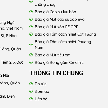
chống cháy
Báo giá Cao su lưu hóa
Báo giá Mút cao su xốp eva
ường Ngũ
Báo giá Mút xốp PE OPP
ng, Việt Nam.
Báo giá Tấm cách nhiệt Cát Tường
Sĩ, P Hòa
Báo giá Tấm cách nhiệt Phương
Nam
 Đông, Quận
Báo giá Mút tiêu âm
Tiền 2, X.Đức
Báo giá Bông gốm Ceramic
THÔNG TIN CHUNG
à Nội
hánh, Quận
Tin tức
Sitemap
am, Điện
Liên hệ