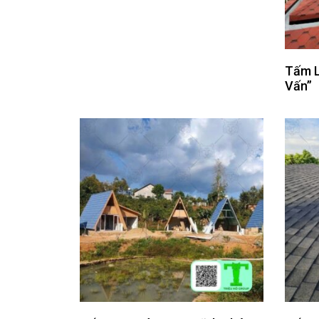
Tấm L
Vấn”