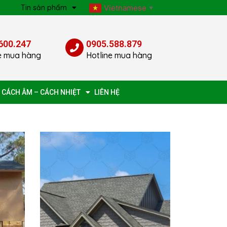
p
Tin sản phẩm
Vietnamese
▼
600.247
0905.588.879
e mua hàng
Hotline mua hàng
 CÁCH ÂM – CÁCH NHIỆT
LIÊN HỆ