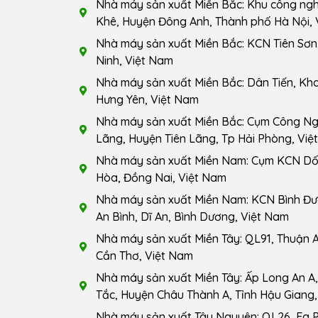
Nhà máy sản xuất Miền Bắc: Khu công ng
Khê, Huyện Đông Anh, Thành phố Hà Nội, 
Nhà máy sản xuất Miền Bắc: KCN Tiên Sơn,
Ninh, Việt Nam
Nhà máy sản xuất Miền Bắc: Dân Tiến, Kho
Hưng Yên, Việt Nam
Nhà máy sản xuất Miền Bắc: Cụm Công Ngh
Lãng, Huyện Tiên Lãng, Tp Hải Phòng, Việ
Nhà máy sản xuất Miền Nam: Cụm KCN Dốc
Hòa, Đồng Nai, Việt Nam
Nhà máy sản xuất Miền Nam: KCN Bình Đ
An Bình, Dĩ An, Bình Dương, Việt Nam
Nhà máy sản xuất Miền Tây: QL91, Thuận A
Cần Thơ, Việt Nam
Nhà máy sản xuất Miền Tây: Ấp Long An A, 
Tắc, Huyện Châu Thành A, Tỉnh Hậu Giang,
Nhà máy sản xuất Tây Nguyên: QL26, Ea 