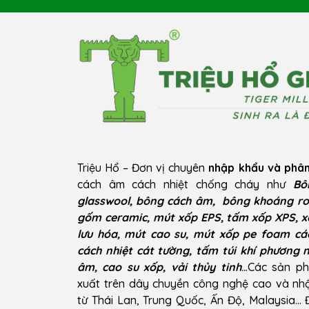
Triệu Hổ – Đơn vị chuyên
nhập khẩu và phân
cách âm cách nhiệt chống cháy như
Bô
glasswool, bông cách âm, bông khoáng ro
gốm ceramic, mút xốp EPS, tấm xốp XPS, x
lưu hóa, mút cao su, mút xốp pe foam cá
cách nhiệt cát tường, tấm túi khí phương 
âm, cao su xốp, vải thủy tinh
..
.Các sản p
xuất trên dây chuyền công nghệ cao và n
từ Thái Lan, Trung Quốc, Ấn Độ, Malaysia…