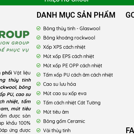
DANH MỤC SẢN PHẨM
G
Bông thủy tinh - Glaswool
Bông khoáng rockwool
Xốp XPS cách nhiệt
Mút xốp EPS cách nhiệt
Mút xốp PE OPP cách nhiệt
 phối
Vật liệu
Tấm xốp PU cách âm cách nhiệt
ng thủy tinh
Cao su lưu hóa
ckwool, bông
Mút cao su xốp eva
ốp PU, cao su
ch nhiệt, tấm
Tấm cách nhiệt Cát Tường
nam, mút tiêu
Mút tiêu âm
hẩm được sản
Bông gốm Ceramic
hập khẩu 100%
F
 Đáp ứng được
Vải thủy tinh