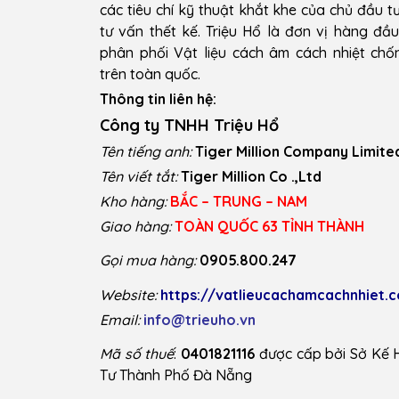
các tiêu chí kỹ thuật khắt khe của chủ đầu t
tư vấn thết kế. Triệu Hổ là đơn vị hàng đầ
phân phối Vật liệu cách âm cách nhiệt ch
trên toàn quốc.
Thông tin liên hệ:
Công ty TNHH Triệu Hổ
Tên tiếng anh:
Tiger Million Company Limite
Tên viết tắt:
Tiger Million Co .,Ltd
Kho hàng:
BẮC – TRUNG – NAM
Giao hàng:
TOÀN QUỐC 63 TỈNH THÀNH
Gọi mua hàng:
0905.800.247
Website:
https://vatlieucachamcachnhiet.
Email:
info@trieuho.vn
Mã số thuế
:
0401821116
được cấp bởi Sở Kế 
Tư Thành Phố Đà Nẵng