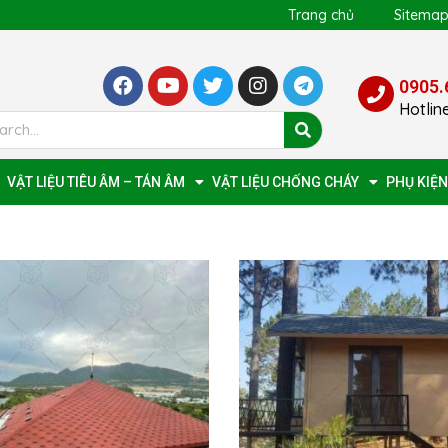
Trang chủ
Sitema
0905.
Hotlin
VẬT LIỆU TIÊU ÂM – TÁN ÂM
VẬT LIỆU CHỐNG CHÁY
PHỤ KIỆN