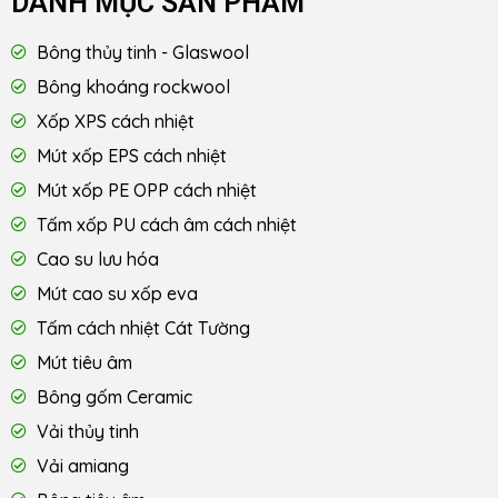
DANH MỤC SẢN PHẨM
Bông thủy tinh - Glaswool
Bông khoáng rockwool
Xốp XPS cách nhiệt
Mút xốp EPS cách nhiệt
Mút xốp PE OPP cách nhiệt
Tấm xốp PU cách âm cách nhiệt
Cao su lưu hóa
Mút cao su xốp eva
Tấm cách nhiệt Cát Tường
Mút tiêu âm
Bông gốm Ceramic
Vải thủy tinh
Vải amiang