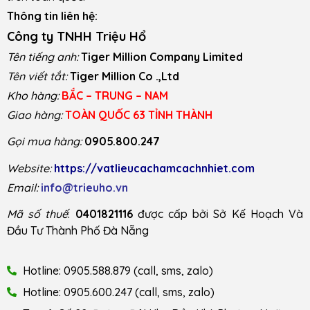
Thông tin liên hệ:
Công ty TNHH Triệu Hổ
Tên tiếng anh:
Tiger Million Company Limited
Tên viết tắt:
Tiger Million Co .,Ltd
Kho hàng:
BẮC – TRUNG – NAM
Giao hàng:
TOÀN QUỐC 63 TỈNH THÀNH
Gọi mua hàng:
0905.800.247
Website:
https://vatlieucachamcachnhiet.com
Email:
info@trieuho.vn
Mã số thuế
:
0401821116
được cấp bởi Sở Kế Hoạch Và
Đầu Tư Thành Phố Đà Nẵng
Hotline: 0905.588.879 (call, sms, zalo)
Hotline: 0905.600.247 (call, sms, zalo)