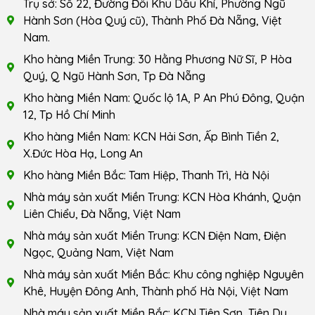
Trụ sở: Số 22, Đường Đôi Khu Dầu Khí, Phường Ngũ
Hành Sơn (Hòa Quý cũ), Thành Phố Đà Nẵng, Việt
Nam.
Kho hàng Miền Trung: 30 Hằng Phương Nữ Sĩ, P Hòa
Quý, Q Ngũ Hành Sơn, Tp Đà Nẵng
Kho hàng Miền Nam: Quốc lộ 1A, P An Phú Đông, Quận
12, Tp Hồ Chí Minh
Kho hàng Miền Nam: KCN Hải Sơn, Ấp Bình Tiền 2,
X.Đức Hòa Hạ, Long An
Kho hàng Miền Bắc: Tam Hiệp, Thanh Trì, Hà Nội
Nhà máy sản xuất Miền Trung: KCN Hòa Khánh, Quận
Liên Chiểu, Đà Nẵng, Việt Nam
Nhà máy sản xuất Miền Trung: KCN Điện Nam, Điện
Ngọc, Quảng Nam, Việt Nam
Nhà máy sản xuất Miền Bắc: Khu công nghiệp Nguyên
Khê, Huyện Đông Anh, Thành phố Hà Nội, Việt Nam
Nhà máy sản xuất Miền Bắc: KCN Tiên Sơn, Tiên Du,