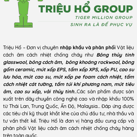
Triệu Hổ – Đơn vị chuyên
nhập khẩu và phân phối
Vật liệu
cách âm cách nhiệt chống cháy như
Bông thủy tinh
glasswool, bông cách âm, bông khoáng rockwool, bông
gốm ceramic, mút xốp EPS, tấm xốp XPS, xốp PU, cao su
lưu hóa, mút cao su, mút xốp pe foam cách nhiệt, tấm
cách nhiệt cát tường, tấm túi khí phương nam, mút tiêu
âm, cao su xốp, vải thủy tinh
..
.Các sản phẩm được sản
xuất trên dây chuyền công nghệ cao và nhập khẩu 100%
từ Thái Lan, Trung Quốc, Ấn Độ, Malaysia… Đáp ứng được
các tiêu chí kỹ thuật khắt khe của chủ đầu tư, nhà thầu và
tư vấn thết kế. Triệu Hổ là đơn vị hàng đầu cung cấp và
phân phối Vật liệu cách âm cách nhiệt chống cháy hàng
trên toàn quốc.