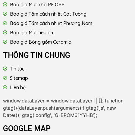
Báo giá Mút xốp PE OPP
Báo giá Tấm cách nhiệt Cát Tường
Báo giá Tấm cách nhiệt Phương Nam
Báo giá Mút tiêu âm
Báo giá Bông gốm Ceramic
THÔNG TIN CHUNG
Tin tức
Sitemap
Liên hệ
window.dataLayer = window.dataLayer || []; function
gtag(){dataLayer.push(arguments);} gtag('js', new
Date()); gtag('config', 'G-BPQM61YYHB');
GOOGLE MAP