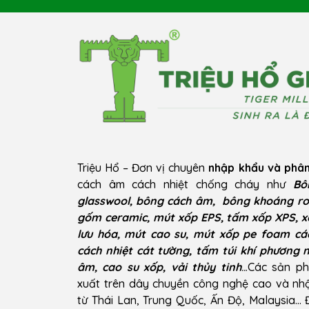
Triệu Hổ – Đơn vị chuyên
nhập khẩu và phân
cách âm cách nhiệt chống cháy như
Bô
glasswool, bông cách âm, bông khoáng ro
gốm ceramic, mút xốp EPS, tấm xốp XPS, x
lưu hóa, mút cao su, mút xốp pe foam cá
cách nhiệt cát tường, tấm túi khí phương 
âm, cao su xốp, vải thủy tinh
..
.Các sản p
xuất trên dây chuyền công nghệ cao và n
từ Thái Lan, Trung Quốc, Ấn Độ, Malaysia…