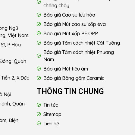
chống cháy
Báo giá Cao su lưu hóa
Báo giá Mút cao su xốp eva
ường Ngũ
Báo giá Mút xốp PE OPP
ng, Việt Nam.
Báo giá Tấm cách nhiệt Cát Tường
Sĩ, P Hòa
Báo giá Tấm cách nhiệt Phương
Nam
 Đông, Quận
Báo giá Mút tiêu âm
Tiền 2, X.Đức
Báo giá Bông gốm Ceramic
THÔNG TIN CHUNG
à Nội
hánh, Quận
Tin tức
Sitemap
am, Điện
Liên hệ