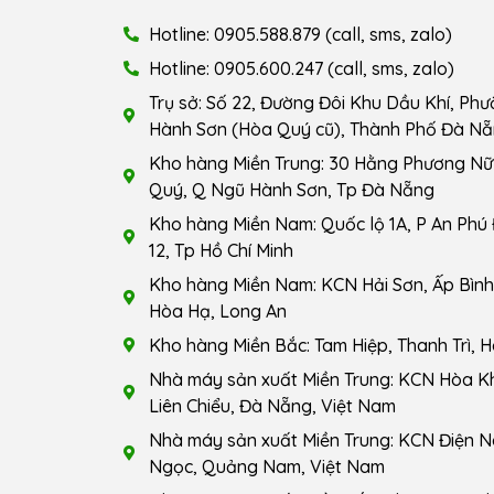
Hotline: 0905.588.879 (call, sms, zalo)
Hotline: 0905.600.247 (call, sms, zalo)
Trụ sở: Số 22, Đường Đôi Khu Dầu Khí, Ph
Hành Sơn (Hòa Quý cũ), Thành Phố Đà Nẵ
Kho hàng Miền Trung: 30 Hằng Phương Nữ 
Quý, Q Ngũ Hành Sơn, Tp Đà Nẵng
Kho hàng Miền Nam: Quốc lộ 1A, P An Phú
12, Tp Hồ Chí Minh
Kho hàng Miền Nam: KCN Hải Sơn, Ấp Bình 
Hòa Hạ, Long An
Kho hàng Miền Bắc: Tam Hiệp, Thanh Trì, H
Nhà máy sản xuất Miền Trung: KCN Hòa K
Liên Chiểu, Đà Nẵng, Việt Nam
Nhà máy sản xuất Miền Trung: KCN Điện N
Ngọc, Quảng Nam, Việt Nam