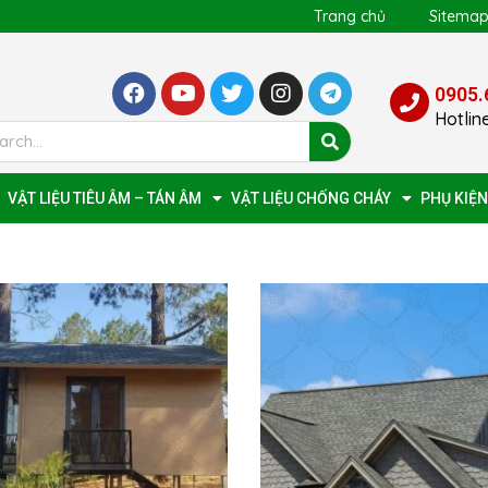
Trang chủ
Sitema
0905.
Hotlin
VẬT LIỆU TIÊU ÂM – TÁN ÂM
VẬT LIỆU CHỐNG CHÁY
PHỤ KIỆN