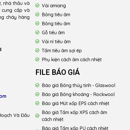
ư, nhà thầu và
Vải amiang
u cung cấp và
Bông tiêu âm
ống cháy hàng
Bông tiêu âm
Gỗ tiêu âm
Vải nỉ tiêu âm
d
Tấm tiêu âm sợi ép
Phụ kiện cách âm cách nhiệt
FILE BÁO GIÁ
Báo giá Bông thủy tinh - Glaswool
Báo giá Bông khoáng - Rockwool
com
Báo giá Mút xốp EPS cách nhiệt
Báo giá Tấm xốp XPS cách âm
Hoạch Và Đầu
cách nhiệt
Báo giá Tấm xốp PU cách nhiệt