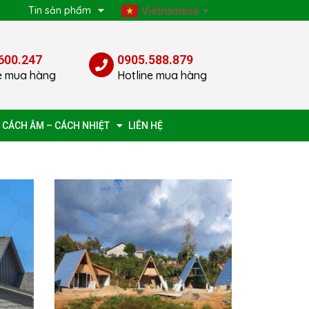
p
Tin sản phẩm
Vietnamese
▼
600.247
0905.588.879
e mua hàng
Hotline mua hàng
 CÁCH ÂM – CÁCH NHIỆT
LIÊN HỆ