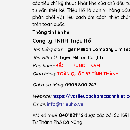
các tiêu chí kỹ thuật khắt khe của chủ đầu t
tư vấn thết kế. Triệu Hổ là đơn vị hàng đầ
phân phối Vật liệu cách âm cách nhiệt ch
trên toàn quốc.
Thông tin liên hệ:
Công ty TNHH Triệu Hổ
Tên tiếng anh:
Tiger Million Company Limite
Tên viết tắt:
Tiger Million Co .,Ltd
Kho hàng:
BẮC – TRUNG – NAM
Giao hàng:
TOÀN QUỐC 63 TỈNH THÀNH
Gọi mua hàng:
0905.800.247
Website:
https://vatlieucachamcachnhiet.
Email:
info@trieuho.vn
Mã số thuế
:
0401821116
được cấp bởi Sở Kế 
Tư Thành Phố Đà Nẵng