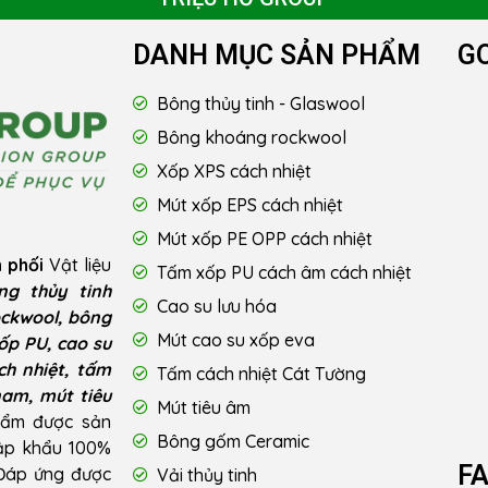
DANH MỤC SẢN PHẨM
G
Bông thủy tinh - Glaswool
Bông khoáng rockwool
Xốp XPS cách nhiệt
Mút xốp EPS cách nhiệt
Mút xốp PE OPP cách nhiệt
 phối
Vật liệu
Tấm xốp PU cách âm cách nhiệt
ng thủy tinh
Cao su lưu hóa
ckwool, bông
Mút cao su xốp eva
ốp PU, cao su
ch nhiệt, tấm
Tấm cách nhiệt Cát Tường
nam, mút tiêu
Mút tiêu âm
hẩm được sản
Bông gốm Ceramic
hập khẩu 100%
F
 Đáp ứng được
Vải thủy tinh