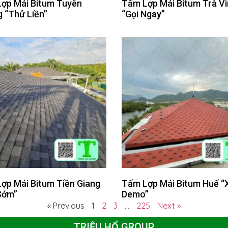
ợp Mái Bitum Tuyên
Tấm Lợp Mái Bitum Trà V
 “Thử Liền”
“Gọi Ngay”
ợp Mái Bitum Tiền Giang
Tấm Lợp Mái Bitum Huế 
Sớm”
Demo”
« Previous
1
2
3
…
225
Next »
TRIỆU HỔ GROUP