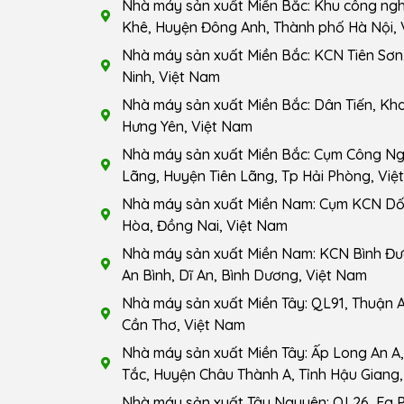
Nhà máy sản xuất Miền Bắc: Khu công ng
Khê, Huyện Đông Anh, Thành phố Hà Nội, 
Nhà máy sản xuất Miền Bắc: KCN Tiên Sơn,
Ninh, Việt Nam
Nhà máy sản xuất Miền Bắc: Dân Tiến, Kho
Hưng Yên, Việt Nam
Nhà máy sản xuất Miền Bắc: Cụm Công Ngh
Lãng, Huyện Tiên Lãng, Tp Hải Phòng, Việ
Nhà máy sản xuất Miền Nam: Cụm KCN Dốc
Hòa, Đồng Nai, Việt Nam
Nhà máy sản xuất Miền Nam: KCN Bình Đ
An Bình, Dĩ An, Bình Dương, Việt Nam
Nhà máy sản xuất Miền Tây: QL91, Thuận A
Cần Thơ, Việt Nam
Nhà máy sản xuất Miền Tây: Ấp Long An A, 
Tắc, Huyện Châu Thành A, Tỉnh Hậu Giang,
Nhà máy sản xuất Tây Nguyên: QL26, Ea 