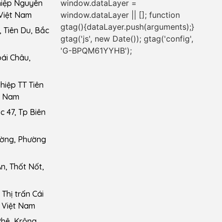
window.dataLayer =
hiệp Nguyên
window.dataLayer || []; function
Việt Nam
gtag(){dataLayer.push(arguments);}
 Tiên Du, Bắc
gtag('js', new Date()); gtag('config',
'G-BPQM61YYHB');
ái Châu,
iệp TT Tiên
t Nam
 47, Tp Biên
ường, Phường
n, Thốt Nốt,
Thị trấn Cái
 Việt Nam
Phê, Krông