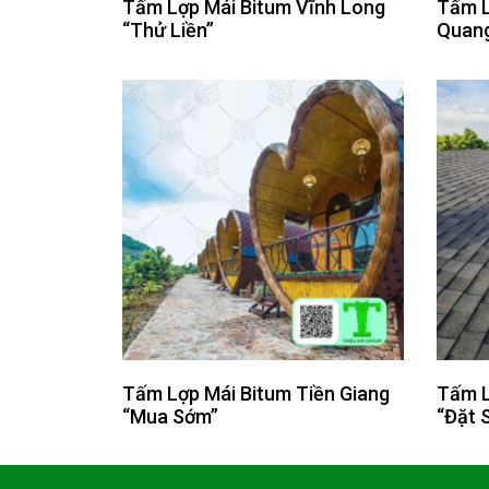
Tấm Lợp Mái Bitum Vĩnh Long
Tấm L
“Thử Liền”
Quang
Tấm Lợp Mái Bitum Tiền Giang
Tấm L
“Mua Sớm”
“Đặt 