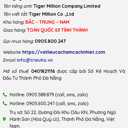
Tên tiếng anh:
Tiger Million Company Limited
Tên viết tắt:
Tiger Million Co .,Ltd
Kho hàng:
BẮC – TRUNG – NAM
Giao hàng:
TOÀN QUỐC 63 TỈNH THÀNH
Gọi mua hàng:
0905.800.247
Website:
https://vatlieucachamcachnhiet.com
Email:
info@trieuho.vn
Mã số thuế
:
0401821116
được cấp bởi Sở Kế Hoạch Và
Đầu Tư Thành Phố Đà Nẵng
Hotline: 0905.588.879 (call, sms, zalo)
Hotline: 0905.600.247 (call, sms, zalo)
Trụ sở: Số 22, Đường Đôi Khu Dầu Khí, Phường Ngũ
Hành Sơn (Hòa Quý cũ), Thành Phố Đà Nẵng, Việt
Nam.