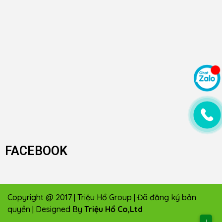
FACEBOOK
Copyright @ 2017 | Triệu Hổ Group | Đã đăng ký bản
quyền | Designed By
Triệu Hổ Co,Ltd