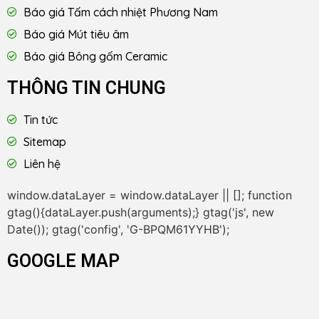
Báo giá Tấm cách nhiệt Phương Nam
Báo giá Mút tiêu âm
Báo giá Bông gốm Ceramic
THÔNG TIN CHUNG
Tin tức
Sitemap
Liên hệ
window.dataLayer = window.dataLayer || []; function
gtag(){dataLayer.push(arguments);} gtag('js', new
Date()); gtag('config', 'G-BPQM61YYHB');
GOOGLE MAP