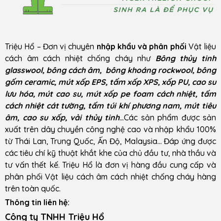
Triệu Hổ – Đơn vị chuyên
nhập khẩu và phân phối
Vật liệu
cách âm cách nhiệt chống cháy như
Bông thủy tinh
glasswool, bông cách âm, bông khoáng rockwool, bông
gốm ceramic, mút xốp EPS, tấm xốp XPS, xốp PU, cao su
lưu hóa, mút cao su, mút xốp pe foam cách nhiệt, tấm
cách nhiệt cát tường, tấm túi khí phương nam, mút tiêu
âm, cao su xốp, vải thủy tinh
..
.Các sản phẩm được sản
xuất trên dây chuyền công nghệ cao và nhập khẩu 100%
từ Thái Lan, Trung Quốc, Ấn Độ, Malaysia… Đáp ứng được
các tiêu chí kỹ thuật khắt khe của chủ đầu tư, nhà thầu và
tư vấn thết kế. Triệu Hổ là đơn vị hàng đầu cung cấp và
phân phối Vật liệu cách âm cách nhiệt chống cháy hàng
trên toàn quốc.
Thông tin liên hệ:
Công ty TNHH Triệu Hổ