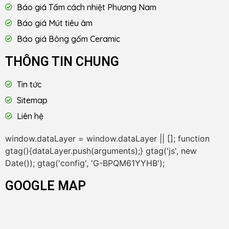
Báo giá Tấm cách nhiệt Phương Nam
Báo giá Mút tiêu âm
Báo giá Bông gốm Ceramic
THÔNG TIN CHUNG
Tin tức
Sitemap
Liên hệ
window.dataLayer = window.dataLayer || []; function
gtag(){dataLayer.push(arguments);} gtag('js', new
Date()); gtag('config', 'G-BPQM61YYHB');
GOOGLE MAP