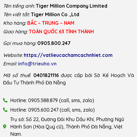
Tên tiếng anh:
Tiger Million Company Limited
Tên viết tắt:
Tiger Million Co .,Ltd
Kho hàng:
BẮC – TRUNG – NAM
Giao hàng:
TOÀN QUỐC 63 TỈNH THÀNH
Gọi mua hàng:
0905.800.247
Website:
https://vatlieucachamcachnhiet.com
Email:
info@trieuho.vn
Mã số thuế
:
0401821116
được cấp bởi Sở Kế Hoạch Và
Đầu Tư Thành Phố Đà Nẵng
Hotline: 0905.588.879 (call, sms, zalo)
Hotline: 0905.600.247 (call, sms, zalo)
Trụ sở: Số 22, Đường Đôi Khu Dầu Khí, Phường Ngũ
Hành Sơn (Hòa Quý cũ), Thành Phố Đà Nẵng, Việt
Nam.