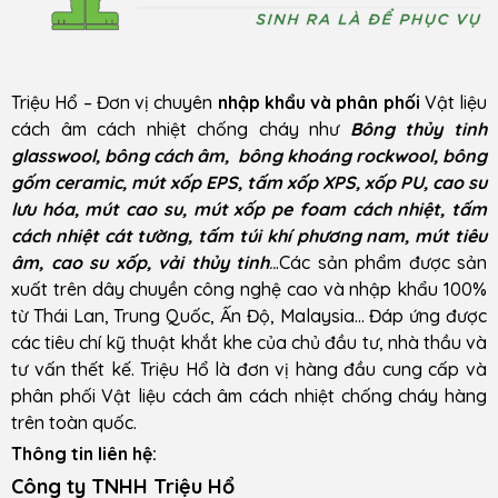
Triệu Hổ – Đơn vị chuyên
nhập khẩu và phân phối
Vật liệu
cách âm cách nhiệt chống cháy như
Bông thủy tinh
glasswool, bông cách âm, bông khoáng rockwool, bông
gốm ceramic, mút xốp EPS, tấm xốp XPS, xốp PU, cao su
lưu hóa, mút cao su, mút xốp pe foam cách nhiệt, tấm
cách nhiệt cát tường, tấm túi khí phương nam, mút tiêu
âm, cao su xốp, vải thủy tinh
..
.Các sản phẩm được sản
xuất trên dây chuyền công nghệ cao và nhập khẩu 100%
từ Thái Lan, Trung Quốc, Ấn Độ, Malaysia… Đáp ứng được
các tiêu chí kỹ thuật khắt khe của chủ đầu tư, nhà thầu và
tư vấn thết kế. Triệu Hổ là đơn vị hàng đầu cung cấp và
phân phối Vật liệu cách âm cách nhiệt chống cháy hàng
trên toàn quốc.
Thông tin liên hệ:
Công ty TNHH Triệu Hổ