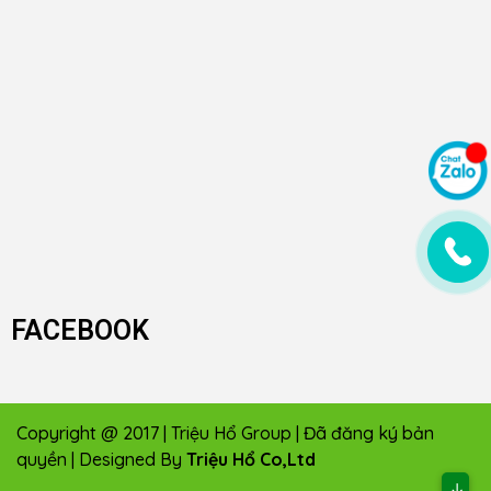
FACEBOOK
Copyright @ 2017 | Triệu Hổ Group | Đã đăng ký bản
quyền | Designed By
Triệu Hổ Co,Ltd
↓