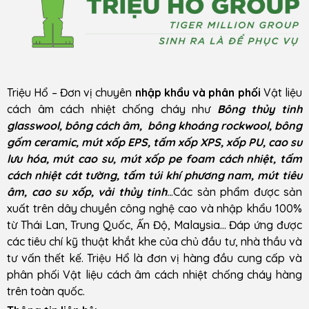
Triệu Hổ – Đơn vị chuyên
nhập khẩu và phân phối
Vật liệu
cách âm cách nhiệt chống cháy như
Bông thủy tinh
glasswool, bông cách âm, bông khoáng rockwool, bông
gốm ceramic, mút xốp EPS, tấm xốp XPS, xốp PU, cao su
lưu hóa, mút cao su, mút xốp pe foam cách nhiệt, tấm
cách nhiệt cát tường, tấm túi khí phương nam, mút tiêu
âm, cao su xốp, vải thủy tinh
..
.Các sản phẩm được sản
xuất trên dây chuyền công nghệ cao và nhập khẩu 100%
từ Thái Lan, Trung Quốc, Ấn Độ, Malaysia… Đáp ứng được
các tiêu chí kỹ thuật khắt khe của chủ đầu tư, nhà thầu và
tư vấn thết kế. Triệu Hổ là đơn vị hàng đầu cung cấp và
phân phối Vật liệu cách âm cách nhiệt chống cháy hàng
trên toàn quốc.