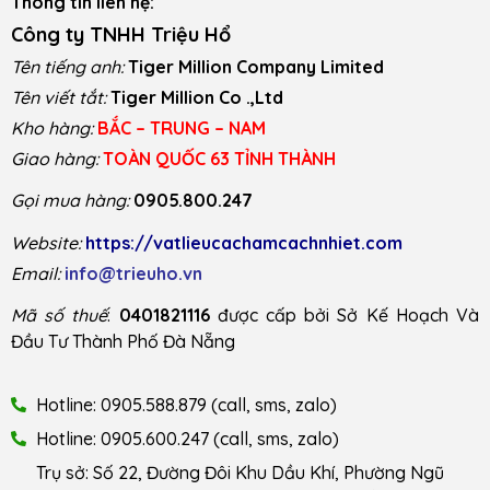
Thông tin liên hệ:
Công ty TNHH Triệu Hổ
Tên tiếng anh:
Tiger Million Company Limited
Tên viết tắt:
Tiger Million Co .,Ltd
Kho hàng:
BẮC – TRUNG – NAM
Giao hàng:
TOÀN QUỐC 63 TỈNH THÀNH
Gọi mua hàng:
0905.800.247
Website:
https://vatlieucachamcachnhiet.com
Email:
info@trieuho.vn
Mã số thuế
:
0401821116
được cấp bởi Sở Kế Hoạch Và
Đầu Tư Thành Phố Đà Nẵng
Hotline: 0905.588.879 (call, sms, zalo)
Hotline: 0905.600.247 (call, sms, zalo)
Trụ sở: Số 22, Đường Đôi Khu Dầu Khí, Phường Ngũ