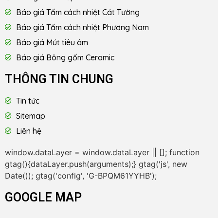
Báo giá Tấm cách nhiệt Cát Tường
Báo giá Tấm cách nhiệt Phương Nam
Báo giá Mút tiêu âm
Báo giá Bông gốm Ceramic
THÔNG TIN CHUNG
Tin tức
Sitemap
Liên hệ
window.dataLayer = window.dataLayer || []; function
gtag(){dataLayer.push(arguments);} gtag('js', new
Date()); gtag('config', 'G-BPQM61YYHB');
GOOGLE MAP