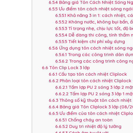
6.5.4
Bảng giá Tôn Cách Nhiệt Sóng Ng
6.5.5
Ưu điểm tôn cách nhiệt sóng ngói
6.5.5.1
Khả năng 3 in 1: cách nhiệt, 
6.5.5.2
Kháng nước, không bụi bẩn,
6.5.5.3
Tỉ trọng nhẹ, chịu lực tốt, độ 
6.5.5.4
Dễ dàng thi công, tính thẩm 
6.5.5.5
Tiết kiệm chi phí xây dựng
6.5.6
Ứng dụng tôn cách nhiệt sóng ngó
6.5.6.1
Trong các công trình dân dụ
6.5.6.2
Trong các công trình công n
6.6
Tôn Clip Lock 3 lớp
6.6.1
Cấu tạo tôn cách nhiệt Cliplock
6.6.2
Phân loại tôn cách nhiệt Cliplock
6.6.2.1
Tấm lợp PU 2 sóng 3 lớp 2 mặt
6.6.2.2
Tấm lợp PU 2 sóng 3 lớp 1 mặt
6.6.3
Thông số kỹ thuật tôn cách nhiệt 
6.6.4
Bảng giá Tôn Cliplock 3 lớp (08/2
6.6.5
Ưu điểm của tôn cách nhiệt Clipl
6.6.5.1
Chống cháy an toàn
6.6.5.2
Duy trì nhiệt độ lý tưởng
6.6.5.3
Cách âm tuyệt vời