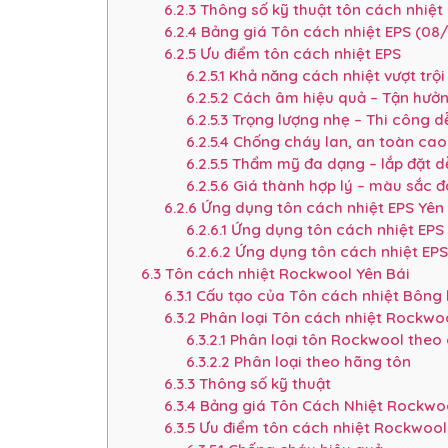
6.2.3
Thông số kỹ thuật tôn cách nhiệt
6.2.4
Bảng giá Tôn cách nhiệt EPS (08/
6.2.5
Ưu điểm tôn cách nhiệt EPS
6.2.5.1
Khả năng cách nhiệt vượt trộ
6.2.5.2
Cách âm hiệu quả – Tận hưởn
6.2.5.3
Trọng lượng nhẹ – Thi công d
6.2.5.4
Chống cháy lan, an toàn cao
6.2.5.5
Thẩm mỹ đa dạng – lắp đặt 
6.2.5.6
Giá thành hợp lý – màu sắc 
6.2.6
Ứng dụng tôn cách nhiệt EPS Yên
6.2.6.1
Ứng dụng tôn cách nhiệt EPS
6.2.6.2
Ứng dụng tôn cách nhiệt EP
6.3
Tôn cách nhiệt Rockwool Yên Bái
6.3.1
Cấu tạo của Tôn cách nhiệt Bông
6.3.2
Phân loại Tôn cách nhiệt Rockwo
6.3.2.1
Phân loại tôn Rockwool theo 
6.3.2.2
Phân loại theo hãng tôn
6.3.3
Thông số kỹ thuật
6.3.4
Bảng giá Tôn Cách Nhiệt Rockwoo
6.3.5
Ưu điểm tôn cách nhiệt Rockwool