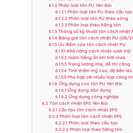
6.1.2
Phân loại tôn PU Yên Bái
6.1.2.1
Phân loại tôn PU theo cấu tạo
6.1.2.2
Phân loại tôn PU theo sóng
6.1.2.3
Phân loại theo hãng tôn
6.1.3
Thông số kỹ thuật tôn cách nhiệt 
6.1.4
Bảng giá tôn cách nhiệt PU (08/2
6.1.5
Ưu điểm của tôn cách nhiệt PU
6.1.5.1
Khả năng cách nhiệt vượt trội
6.1.5.2
Giảm tiếng ồn khi trời mưa
6.1.5.3
Trọng lượng nhẹ, dễ thi công
6.1.5.4
Tính thẩm mỹ cao, độ bền lâu
6.1.5.5
Phù hợp với nhiều loại công tr
6.1.6
Ứng dụng của tôn PU Yên Bái
6.1.6.1
Ứng dụng dân dụng
6.1.6.2
Ứng dụng công nghiệp
6.2
Tôn cách nhiệt EPS Yên Bái
6.2.1
Cấu tạo tôn cách nhiệt EPS
6.2.2
Phân loại tôn cách nhiệt EPS
6.2.2.1
Phân loại theo cấu tạo
6.2.2.2
Phân loại theo hãng tôn