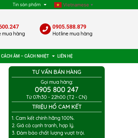
p
Tin sản phẩm
Vietnamese
▼
600.247
0905.588.879
e mua hàng
Hotline mua hàng
 CÁCH ÂM – CÁCH NHIỆT
LIÊN HỆ
TƯ VẤN BÁN HÀNG
Gọi mua hàng:
0905 800 247
Từ 07h30 - 22h00 (T2 - CN)
TRIỆU HỔ CAM KẾT
1. Cam kết chính hãng 100%.
2. Giá cả cạnh tranh, hợp lý.
3. Đảm bảo chất lượng vượt trội.