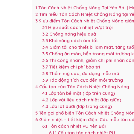
1
Tôn Cách Nhiệt Chống Nóng Tại Yên Bái | Mới
2
Tìm hiểu Tôn Cách Nhiệt Chống Nóng tại Yê
3
9 ưu điểm Tôn Cách Nhiệt Chống Nóng giảm 
3.1
Hiệu suất cách nhiệt vượt trội
3.2
Chống nóng hiệu quả
3.3
Khả năng cách âm tốt
3.4
Giảm tải cho thiết bị làm mát, tăng tuổ
3.5
Chống ăn mòn, bền trong môi trường k
3.6
Thi công nhanh, giảm chi phí nhân cô
3.7
Tiết kiệm chi phí bảo trì
3.8
Thẩm mỹ cao, đa dạng mẫu mã
3.9
Tác động tích cực đến môi trường
4
Cấu tạo của Tôn Cách Nhiệt Chống Nóng
4.1
Lớp tôn bề mặt (lớp trên cùng)
4.2
Lớp vật liệu cách nhiệt (lớp giữa)
4.3
Lớp lót dưới (lớp trong cùng)
5
Tên gọi phổ biến Tôn Cách Nhiệt Chống Nón
6
Giảm nhiệt – tiết kiệm điện: Các mẫu tôn c
6.1
Tôn cách nhiệt PU Yên Bái
6.1.1
Cấu tạo tôn cách nhiệt PU