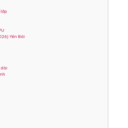
 lớp
PU
026) Yên Bái
 dài
ình