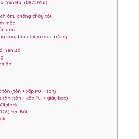
ói Yên Bái (08/2026)
cách âm, chống cháy tốt
 ẩm mốc
bền cao
mỹ cao, thân thiện môi trường
i Yên Bái
ng
ghiệp
 tôn (tôn + xốp PU + tôn)
 tôn (tôn + xốp PU + giấy bạc)
Cliplock
026) Yên Bái
ock