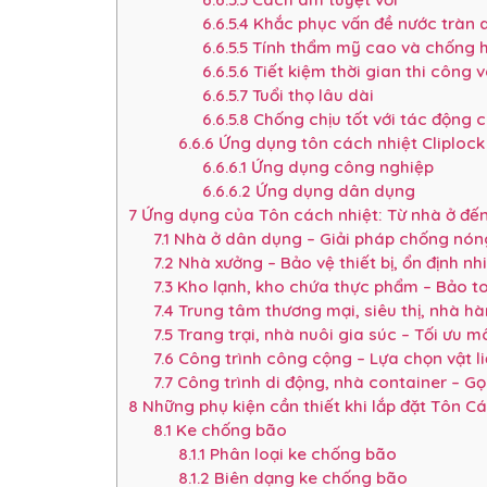
6.6.5.4
Khắc phục vấn đề nước tràn q
6.6.5.5
Tính thẩm mỹ cao và chống hoe
6.6.5.6
Tiết kiệm thời gian thi công v
6.6.5.7
Tuổi thọ lâu dài
6.6.5.8
Chống chịu tốt với tác động củ
6.6.6
Ứng dụng tôn cách nhiệt Cliplock
6.6.6.1
Ứng dụng công nghiệp
6.6.6.2
Ứng dụng dân dụng
7
Ứng dụng của Tôn cách nhiệt: Từ nhà ở đến
7.1
Nhà ở dân dụng – Giải pháp chống nóng
7.2
Nhà xưởng – Bảo vệ thiết bị, ổn định nh
7.3
Kho lạnh, kho chứa thực phẩm – Bảo t
7.4
Trung tâm thương mại, siêu thị, nhà h
7.5
Trang trại, nhà nuôi gia súc – Tối ưu m
7.6
Công trình công cộng – Lựa chọn vật l
7.7
Công trình di động, nhà container – Gọ
8
Những phụ kiện cần thiết khi lắp đặt Tôn 
8.1
Ke chống bão
8.1.1
Phân loại ke chống bão
8.1.2
Biên dạng ke chống bão