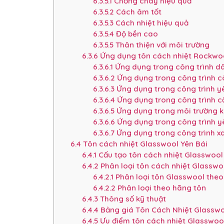
6.3.5.1
Chống cháy hiệu quả
6.3.5.2
Cách âm tốt
6.3.5.3
Cách nhiệt hiệu quả
6.3.5.4
Độ bền cao
6.3.5.5
Thân thiện với môi trường
6.3.6
Ứng dụng tôn cách nhiệt Rockwo
6.3.6.1
Ứng dụng trong công trình d
6.3.6.2
Ứng dụng trong công trình c
6.3.6.3
Ứng dụng trong công trình y
6.3.6.4
Ứng dụng trong công trình 
6.3.6.5
Ứng dụng trong môi trường k
6.3.6.6
Ứng dụng trong công trình yêu
6.3.6.7
Ứng dụng trong công trình xa
6.4
Tôn cách nhiệt Glasswool Yên Bái
6.4.1
Cấu tạo tôn cách nhiệt Glasswool
6.4.2
Phân loại tôn cách nhiệt Glasswo
6.4.2.1
Phân loại tôn Glasswool theo
6.4.2.2
Phân loại theo hãng tôn
6.4.3
Thông số kỹ thuật
6.4.4
Bảng giá Tôn Cách Nhiệt Glasswo
6.4.5
Ưu điểm tôn cách nhiệt Glasswoo