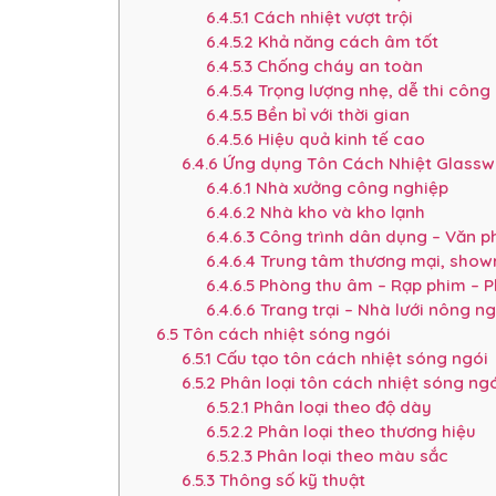
6.4.5.1
Cách nhiệt vượt trội
6.4.5.2
Khả năng cách âm tốt
6.4.5.3
Chống cháy an toàn
6.4.5.4
Trọng lượng nhẹ, dễ thi công
6.4.5.5
Bền bỉ với thời gian
6.4.5.6
Hiệu quả kinh tế cao
6.4.6
Ứng dụng Tôn Cách Nhiệt Glasswo
6.4.6.1
Nhà xưởng công nghiệp
6.4.6.2
Nhà kho và kho lạnh
6.4.6.3
Công trình dân dụng – Văn p
6.4.6.4
Trung tâm thương mại, showr
6.4.6.5
Phòng thu âm – Rạp phim – P
6.4.6.6
Trang trại – Nhà lưới nông n
6.5
Tôn cách nhiệt sóng ngói
6.5.1
Cấu tạo tôn cách nhiệt sóng ngói
6.5.2
Phân loại tôn cách nhiệt sóng ngó
6.5.2.1
Phân loại theo độ dày
6.5.2.2
Phân loại theo thương hiệu
6.5.2.3
Phân loại theo màu sắc
6.5.3
Thông số kỹ thuật