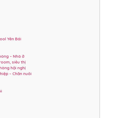
ol Yên Bái
hòng – Nhà ở
oom, siêu thị
hòng hội nghị
ghiệp – Chăn nuôi
i