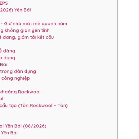
 EPS
2026) Yên Bái
i – Giữ nhà mát mẻ quanh năm
g không gian yên tĩnh
ễ dàng, giảm tải kết cấu
dễ dàng
đa dạng
 Bái
 trong dân dụng
S công nghiệp
 khoáng Rockwool
ol
cấu tạo (Tôn Rockwool – Tôn)
l Yên Bái (08/2026)
 Yên Bái