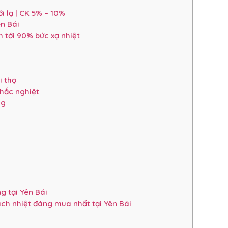
 lạ | CK 5% – 10%
n Bái
tới 90% bức xạ nhiệt
i thọ
hắc nghiệt
ng
g tại Yên Bái
ách nhiệt đáng mua nhất tại Yên Bái