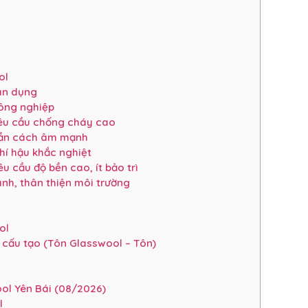
ol
ân dụng
ông nghiệp
êu cầu chống cháy cao
cần cách âm mạnh
hí hậu khắc nghiệt
 cầu độ bền cao, ít bảo trì
nh, thân thiện môi trường
ol
 cấu tạo (Tôn Glasswool – Tôn)
ol Yên Bái (08/2026)
l