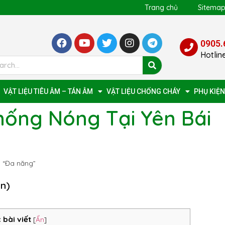
Trang chủ
Sitema
0905.
Hotlin
VẬT LIỆU TIÊU ÂM – TÁN ÂM
VẬT LIỆU CHỐNG CHÁY
PHỤ KIỆN
hống Nóng Tại Yên Bái
i “Đa năng”
ọn)
 bài viết
[
Ẩn
]