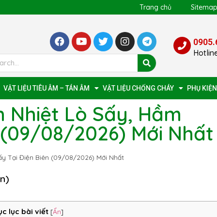
Trang chủ
Sitema
0905.
Hotlin
VẬT LIỆU TIÊU ÂM – TÁN ÂM
VẬT LIỆU CHỐNG CHÁY
PHỤ KIỆN
 Nhiệt Lò Sấy, Hầm
 (09/08/2026) Mới Nhất
y Tại Điện Biên (09/08/2026) Mới Nhất
ọn)
c lục bài viết
[
Ẩn
]