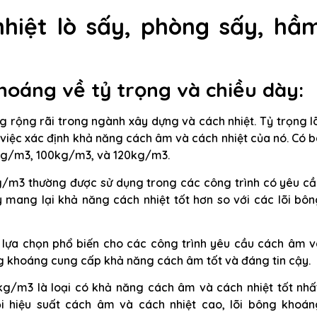
hiệt lò sấy, phòng sấy, hầ
khoáng về tỷ trọng và chiều dày:
g rộng rãi trong ngành xây dựng và cách nhiệt. Tỷ trọng l
việc xác định khả năng cách âm và cách nhiệt của nó. Có 
80kg/m3, 100kg/m3, và 120kg/m3.
g/m3 thường được sử dụng trong các công trình có yêu cầ
 mang lại khả năng cách nhiệt tốt hơn so với các lõi bô
lựa chọn phổ biến cho các công trình yêu cầu cách âm v
ông khoáng cung cấp khả năng cách âm tốt và đáng tin cậy.
kg/m3 là loại có khả năng cách âm và cách nhiệt tốt nhất
i hiệu suất cách âm và cách nhiệt cao, lõi bông khoán