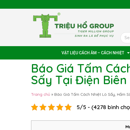
VẬT LIỆU CÁCH ÂM – CÁCH NHIỆT
Báo Giá Tấm Cách
Sấy Tại Điện Biên
Trang chủ
»
Báo Giá Tấm Cách Nhiệt Lò Sấy, Hầm Sấ
5/5 - (4278 bình ch
Mụ