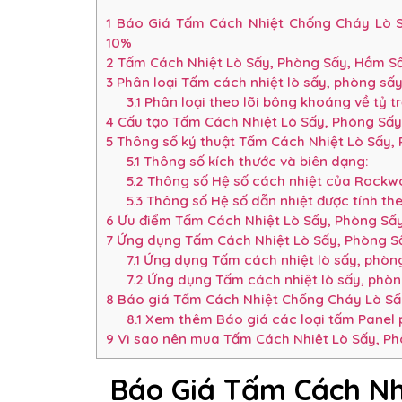
1
Báo Giá Tấm Cách Nhiệt Chống Cháy Lò Sấ
10%
2
Tấm Cách Nhiệt Lò Sấy, Phòng Sấy, Hầm Sấ
3
Phân loại Tấm cách nhiệt lò sấy, phòng sấ
3.1
Phân loại theo lõi bông khoáng về tỷ t
4
Cấu tạo Tấm Cách Nhiệt Lò Sấy, Phòng Sấ
5
Thông số ký thuật Tấm Cách Nhiệt Lò Sấy,
5.1
Thông số kích thước và biên dạng:
5.2
Thông số Hệ số cách nhiệt của Rockwo
5.3
Thông số Hệ số dẫn nhiệt được tính th
6
Ưu điểm Tấm Cách Nhiệt Lò Sấy, Phòng Sấ
7
Ứng dụng Tấm Cách Nhiệt Lò Sấy, Phòng Sấ
7.1
Ứng dụng Tấm cách nhiệt lò sấy, phòng
7.2
Ứng dụng Tấm cách nhiệt lò sấy, phòn
8
Báo giá Tấm Cách Nhiệt Chống Cháy Lò Sấy
8.1
Xem thêm Báo giá các loại tấm Panel p
9
Vì sao nên mua Tấm Cách Nhiệt Lò Sấy, Phò
Báo Giá Tấm Cách Nh