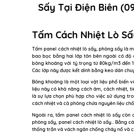
Sấy Tại Điện Biên (
Tấm Cách Nhiệt Lò Sấ
Tấm panel cách nhiệt lò sấy, phòng sấy là 
bao bọc bằng hai lớp tôn bên ngoài có độ 
bông khoáng với tỷ trọng từ 80kg/m3 đến 1
Các lớp này được kết dính bằng keo dán chu
Bông khoáng là một loại vật liệu phổ biến v
liệu này có khả năng cách âm, cách nhiệt, ti
là sự lựa chọn phù hợp cho việc sử dụng tr
cách nhiệt và cả phòng chứa nguyên liệu ch
Ngoài ra, tấm panel cách nhiệt lò sấy còn 
phòng sấy, panel cách nhiệt lò sấy… Bằng c
thống trần và vách ngăn chống cháy nổ và 