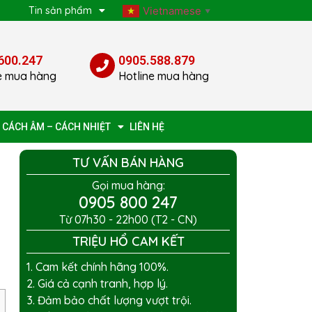
p
Tin sản phẩm
Vietnamese
▼
600.247
0905.588.879
e mua hàng
Hotline mua hàng
 CÁCH ÂM – CÁCH NHIỆT
LIÊN HỆ
TƯ VẤN BÁN HÀNG
Gọi mua hàng:
0905 800 247
Từ 07h30 - 22h00 (T2 - CN)
TRIỆU HỔ CAM KẾT
1. Cam kết chính hãng 100%.
2. Giá cả cạnh tranh, hợp lý.
3. Đảm bảo chất lượng vượt trội.