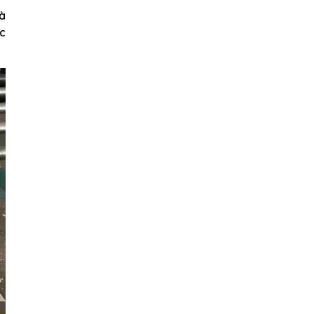
và
ệc