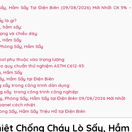
y, Hầm Sấy Tại Điện Biên (09/08/2026) Mới Nhất CK 5% –
y là gì?
y, hầm sấy:
rọng và chiều dày:
y, Hầm Sấy
 Phòng Sấy, Hầm Sấy
ol phụ thuộc vào trọng lượng:
eo quy chuẩn thử nghiệm ASTM C612-93:
y, Hầm Sấy
y, Hầm Sấy tại Điện Biên
 sấy trong công trình dân dụng:
g sấy trong công trình công nghiệp:
, Phòng Sấy, Hầm Sấy tại Điện Biên 09/08/2026 Mới Nhất
anel cách nhiệt:
ng Sấy, Hầm Sấy Triệu Hổ tại Điện Biên
iệt Chống Cháy Lò Sấy, Hầm