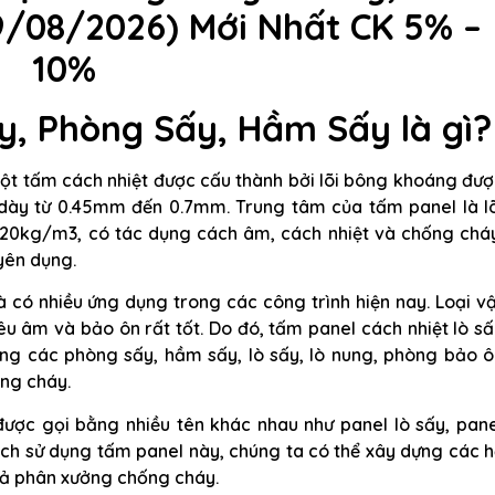
09/08/2026) Mới Nhất CK 5% –
10%
y, Phòng Sấy, Hầm Sấy là gì?
một tấm cách nhiệt được cấu thành bởi lõi bông khoáng đư
dày từ 0.45mm đến 0.7mm. Trung tâm của tấm panel là lõ
20kg/m3, có tác dụng cách âm, cách nhiệt và chống cháy
yên dụng.
à có nhiều ứng dụng trong các công trình hiện nay. Loại v
êu âm và bảo ôn rất tốt. Do đó, tấm panel cách nhiệt lò s
ong các phòng sấy, hầm sấy, lò sấy, lò nung, phòng bảo 
ống cháy.
được gọi bằng nhiều tên khác nhau như panel lò sấy, pan
ách sử dụng tấm panel này, chúng ta có thể xây dựng các 
cả phân xưởng chống cháy.