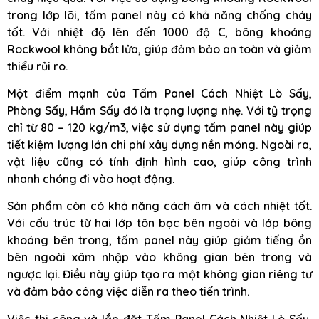
trong lớp lõi, tấm panel này có khả năng chống cháy
tốt. Với nhiệt độ lên đến 1000 độ C, bông khoáng
Rockwool không bắt lửa, giúp đảm bảo an toàn và giảm
thiểu rủi ro.
Một điểm mạnh của Tấm Panel Cách Nhiệt Lò Sấy,
Phòng Sấy, Hầm Sấy đó là trọng lượng nhẹ. Với tỷ trọng
chỉ từ 80 – 120 kg/m3, việc sử dụng tấm panel này giúp
tiết kiệm lượng lớn chi phí xây dựng nền móng. Ngoài ra,
vật liệu cũng có tính định hình cao, giúp công trình
nhanh chóng đi vào hoạt động.
Sản phẩm còn có khả năng cách âm và cách nhiệt tốt.
Với cấu trúc từ hai lớp tôn bọc bên ngoài và lớp bông
khoáng bên trong, tấm panel này giúp giảm tiếng ồn
bên ngoài xâm nhập vào không gian bên trong và
ngược lại. Điều này giúp tạo ra một không gian riêng tư
và đảm bảo công việc diễn ra theo tiến trình.
Việc thi công và lắp đặt Tấm Panel Cách Nhiệt Lò Sấy,