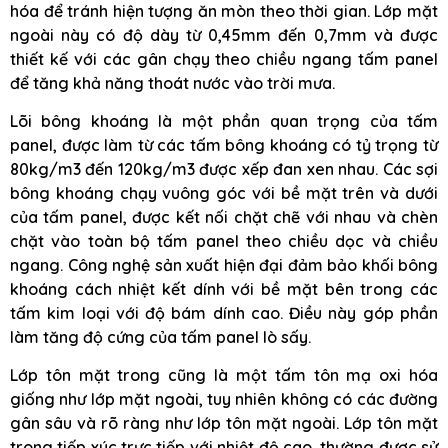
hóa để tránh hiện tượng ăn mòn theo thời gian. Lớp mặt
ngoài này có độ dày từ 0,45mm đến 0,7mm và được
thiết kế với các gân chạy theo chiều ngang tấm panel
để tăng khả năng thoát nước vào trời mưa.
Lõi bông khoáng là một phần quan trọng của tấm
panel, được làm từ các tấm bông khoáng có tỷ trọng từ
80kg/m3 đến 120kg/m3 được xếp đan xen nhau. Các sợi
bông khoáng chạy vuông góc với bề mặt trên và dưới
của tấm panel, được kết nối chặt chẽ với nhau và chèn
chặt vào toàn bộ tấm panel theo chiều dọc và chiều
ngang. Công nghệ sản xuất hiện đại đảm bảo khối bông
khoáng cách nhiệt kết dính với bề mặt bên trong các
tấm kim loại với độ bám dính cao. Điều này góp phần
làm tăng độ cứng của tấm panel lò sấy.
Lớp tôn mặt trong cũng là một tấm tôn mạ oxi hóa
giống như lớp mặt ngoài, tuy nhiên không có các đường
gân sâu và rõ ràng như lớp tôn mặt ngoài. Lớp tôn mặt
trong tiếp xúc trực tiếp với nhiệt độ cao, thường được sử