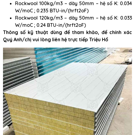
Rockwool 100kg/m3 – dày 50mm – hệ số K: 0.034
W/moC ; 0.235 BTU-in/(hrft2oF)
Rockwool 120kg/m3 – dày 50mm – hệ số K: 0.033
W/moC ; 0.24 BTU-in/(hrft2oF)
Thông số kỹ thuật dùng để tham khảo, để chính xác
Quý Anh/chị vui lòng liên hệ trực tiếp Triệu Hổ