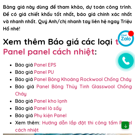
Bảng giá này dùng để tham khảo, dự toán công trình.
Để có giá chiết khấu tốt nhất, báo giá chính xác nhất
và nhanh nhất. Quý Anh/chị nhanh tay liên hệ ngay Triệu
Hổ nhé!
Xem thêm Báo giá các loại
tấm
Panel panel cách nhiệt
:
Báo giá
Panel EPS
Báo giá
Panel PU
Báo giá
Panel Bông Khoáng Rockwool Chống Cháy
Báo giá
Panel Bông Thủy Tinh Glasswool Chống
Cháy
Báo giá
Panel kho lạnh
Báo giá
Panel lò sấy
Báo giá
Phụ kiện Panel
Xem thêm:
Hướng dẫn lắp đặt thi công tấm Panel
↓
cách nhiệt