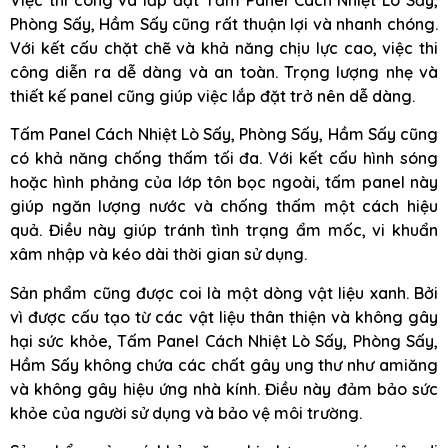
Phòng Sấy, Hầm Sấy cũng rất thuận lợi và nhanh chóng.
Với kết cấu chặt chẽ và khả năng chịu lực cao, việc thi
công diễn ra dễ dàng và an toàn. Trọng lượng nhẹ và
thiết kế panel cũng giúp việc lắp đặt trở nên dễ dàng.
Tấm Panel Cách Nhiệt Lò Sấy, Phòng Sấy, Hầm Sấy cũng
có khả năng chống thấm tối đa. Với kết cấu hình sóng
hoặc hình phảng của lớp tôn bọc ngoài, tấm panel này
giúp ngăn lượng nước và chống thấm một cách hiệu
quả. Điều này giúp tránh tình trạng ẩm mốc, vi khuẩn
xâm nhập và kéo dài thời gian sử dụng.
Sản phẩm cũng được coi là một dòng vật liệu xanh. Bởi
vì được cấu tạo từ các vật liệu thân thiện và không gây
hại sức khỏe, Tấm Panel Cách Nhiệt Lò Sấy, Phòng Sấy,
Hầm Sấy không chứa các chất gây ung thư như amiăng
và không gây hiệu ứng nhà kính. Điều này đảm bảo sức
khỏe của người sử dụng và bảo vệ môi trường.