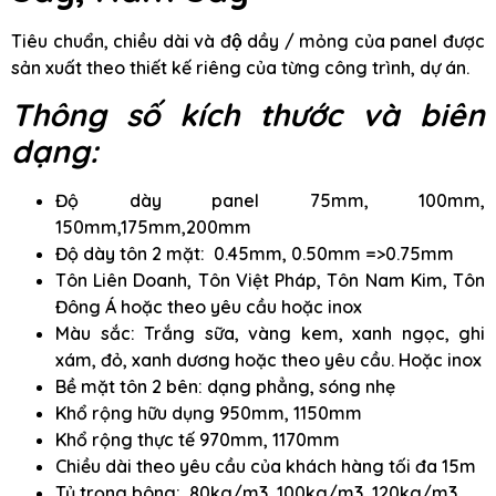
Tiêu chuẩn, chiều dài và độ dầy / mỏng của panel được
sản xuất theo thiết kế riêng của từng công trình, dự án.
Thông số kích thước và biên
dạng:
Độ dày panel 75mm, 100mm,
150mm,175mm,200mm
Độ dày tôn 2 mặt: 0.45mm, 0.50mm =>0.75mm
Tôn Liên Doanh, Tôn Việt Pháp, Tôn Nam Kim, Tôn
Đông Á hoặc theo yêu cầu hoặc inox
Màu sắc: Trắng sữa, vàng kem, xanh ngọc, ghi
xám, đỏ, xanh dương hoặc theo yêu cầu. Hoặc inox
Bề mặt tôn 2 bên: dạng phẳng, sóng nhẹ
Khổ rộng hữu dụng 950mm, 1150mm
Khổ rộng thực tế 970mm, 1170mm
Chiều dài theo yêu cầu của khách hàng tối đa 15m
Tỷ trọng bông: 80kg/m3, 100kg/m3, 120kg/m3