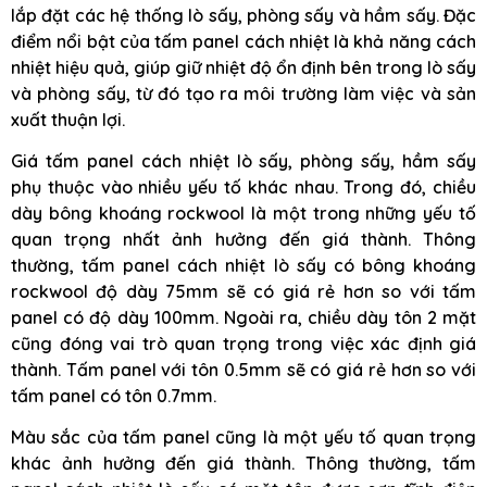
lắp đặt các hệ thống lò sấy, phòng sấy và hầm sấy. Đặc
điểm nổi bật của tấm panel cách nhiệt là khả năng cách
nhiệt hiệu quả, giúp giữ nhiệt độ ổn định bên trong lò sấy
và phòng sấy, từ đó tạo ra môi trường làm việc và sản
xuất thuận lợi.
Giá tấm panel cách nhiệt lò sấy, phòng sấy, hầm sấy
phụ thuộc vào nhiều yếu tố khác nhau. Trong đó, chiều
dày bông khoáng rockwool là một trong những yếu tố
quan trọng nhất ảnh hưởng đến giá thành. Thông
thường, tấm panel cách nhiệt lò sấy có bông khoáng
rockwool độ dày 75mm sẽ có giá rẻ hơn so với tấm
panel có độ dày 100mm. Ngoài ra, chiều dày tôn 2 mặt
cũng đóng vai trò quan trọng trong việc xác định giá
thành. Tấm panel với tôn 0.5mm sẽ có giá rẻ hơn so với
tấm panel có tôn 0.7mm.
Màu sắc của tấm panel cũng là một yếu tố quan trọng
khác ảnh hưởng đến giá thành. Thông thường, tấm