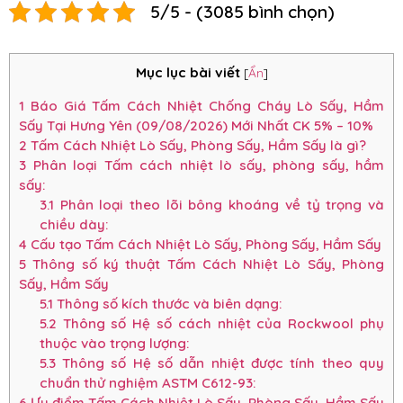
5/5 - (3085 bình chọn)
Mục lục bài viết
[
Ẩn
]
1
Báo Giá Tấm Cách Nhiệt Chống Cháy Lò Sấy, Hầm
Sấy Tại Hưng Yên (09/08/2026) Mới Nhất CK 5% – 10%
2
Tấm Cách Nhiệt Lò Sấy, Phòng Sấy, Hầm Sấy là gì?
3
Phân loại Tấm cách nhiệt lò sấy, phòng sấy, hầm
sấy:
3.1
Phân loại theo lõi bông khoáng về tỷ trọng và
chiều dày:
4
Cấu tạo Tấm Cách Nhiệt Lò Sấy, Phòng Sấy, Hầm Sấy
5
Thông số ký thuật Tấm Cách Nhiệt Lò Sấy, Phòng
Sấy, Hầm Sấy
5.1
Thông số kích thước và biên dạng:
5.2
Thông số Hệ số cách nhiệt của Rockwool phụ
thuộc vào trọng lượng:
5.3
Thông số Hệ số dẫn nhiệt được tính theo quy
chuẩn thử nghiệm ASTM C612-93:
6
Ưu điểm Tấm Cách Nhiệt Lò Sấy, Phòng Sấy, Hầm Sấy