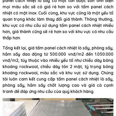
panel cách nhiệt lò sấy có mặt tôn được sơn tĩnh điện
mọi màu sắc sẽ có giá rẻ hơn so với tấm panel cách
nhiệt có mặt inox. Cuối cùng, khu vực cũng là một yếu tố
quan trọng khác làm thay đổi giá thành. Thông thường,
khu vực có nhu cầu sử dụng tấm panel cách nhiệt nhiều
hơn, giá thành cũng sẽ rẻ hơn so với khu vực có nhu cầu
thấp hơn.
Tổng kết lại, giá tấm panel cách nhiệt lò sấy, phòng sấy,
hầm sấy dao động từ 500.000 vnđ/m2 đến 1.050.000
vnđ/m2, tùy thuộc vào nhiều yếu tố như chiều dày bông
khoáng rockwool, chiều dày tôn 2 mặt, tỷ trọng bông
khoáng rockwool, màu sắc và khu vực sử dụng. Chúng
tôi luôn cam kết cung cấp tấm panel cách nhiệt lò sấy,
phòng sấy, hầm sấy chất lượng cao và giá cả cạnh
tranh để đáp ứng nhu cầu của quý khách hàng.