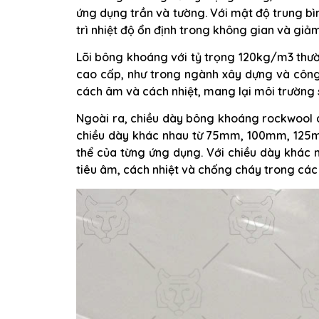
ứng dụng trần và tường. Với mật độ trung bìn
trì nhiệt độ ổn định trong không gian và giả
Lõi bông khoáng với tỷ trọng 120kg/m3 thư
cao cấp, như trong ngành xây dựng và công 
cách âm và cách nhiệt, mang lại môi trường 
Ngoài ra, chiều dày bông khoáng rockwool 
chiều dày khác nhau từ 75mm, 100mm, 125
thể của từng ứng dụng. Với chiều dày khác
tiêu âm, cách nhiệt và chống cháy trong các