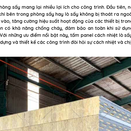
òng sấy mang lại nhiều lợi ích cho công trình. Đầu tiên, 
khí bên trong phòng sấy hay lò sấy không bị thoát ra ngo
vào, tăng cường hiệu suất hoạt động của các thiết bị tro
còn có khả năng chống cháy, đảm bảo an toàn khi sử dụn
Với những ưu điểm nổi bật này, tấm panel cách nhiệt lò sấ
dựng và thiết kế các công trình đòi hỏi sự cách nhiệt và ch