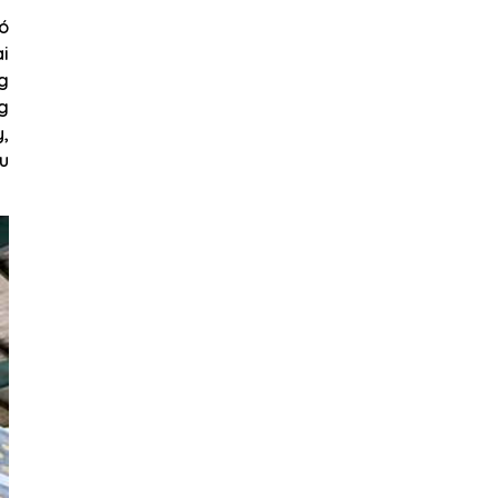
nó
ài
ng
g
y,
ịu