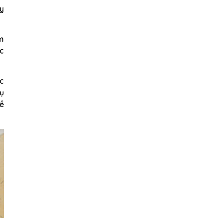
uy
m
ệc
c
ụ
ề