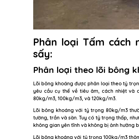
Phân loại Tấm cách n
sấy:
Phân loại theo lõi bông 
Lõi bông khoáng được phân loại theo tỷ trọ
yêu cầu cụ thể về tiêu âm, cách nhiệt và
80kg/m3, 100kg/m3, và 120kg/m3.
Lõi bông khoáng với tỷ trọng 80kg/m3 thườ
tường, trần và sàn. Tuy có tỷ trọng thấp, n
không gian yên tĩnh và không bị ảnh hưởng b
Lõi bông khoáng với tỷ trọng 100kg/m3 thôn