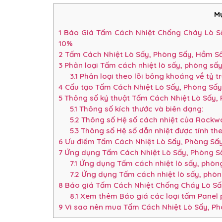
Mụ
1
Báo Giá Tấm Cách Nhiệt Chống Cháy Lò Sấ
10%
2
Tấm Cách Nhiệt Lò Sấy, Phòng Sấy, Hầm Sấ
3
Phân loại Tấm cách nhiệt lò sấy, phòng sấ
3.1
Phân loại theo lõi bông khoáng về tỷ t
4
Cấu tạo Tấm Cách Nhiệt Lò Sấy, Phòng Sấ
5
Thông số ký thuật Tấm Cách Nhiệt Lò Sấy,
5.1
Thông số kích thước và biên dạng:
5.2
Thông số Hệ số cách nhiệt của Rockwo
5.3
Thông số Hệ số dẫn nhiệt được tính th
6
Ưu điểm Tấm Cách Nhiệt Lò Sấy, Phòng Sấ
7
Ứng dụng Tấm Cách Nhiệt Lò Sấy, Phòng Sấ
7.1
Ứng dụng Tấm cách nhiệt lò sấy, phòng
7.2
Ứng dụng Tấm cách nhiệt lò sấy, phòn
8
Báo giá Tấm Cách Nhiệt Chống Cháy Lò Sấy
8.1
Xem thêm Báo giá các loại tấm Panel p
9
Vì sao nên mua Tấm Cách Nhiệt Lò Sấy, Phò