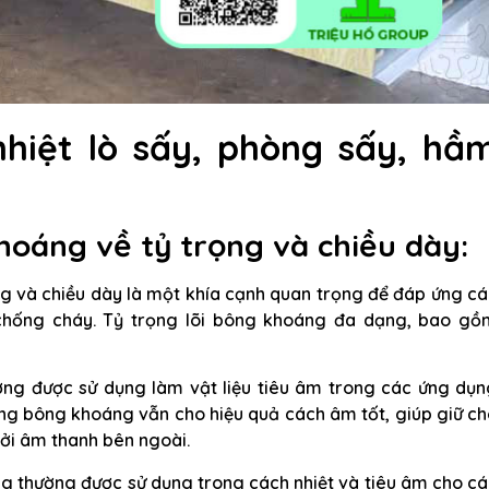
hiệt lò sấy, phòng sấy, hầ
khoáng về tỷ trọng và chiều dày:
ng và chiều dày là một khía cạnh quan trọng để đáp ứng c
 chống cháy. Tỷ trọng lõi bông khoáng đa dạng, bao gồ
ng được sử dụng làm vật liệu tiêu âm trong các ứng dụn
hưng bông khoáng vẫn cho hiệu quả cách âm tốt, giúp giữ c
ởi âm thanh bên ngoài.
g thường được sử dụng trong cách nhiệt và tiêu âm cho c