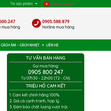
p
Tin sản phẩm
Vietnamese
▼
600.247
0905.588.879
e mua hàng
Hotline mua hàng
 CÁCH ÂM – CÁCH NHIỆT
LIÊN HỆ
TƯ VẤN BÁN HÀNG
Gọi mua hàng:
0905 800 247
Từ 07h30 - 22h00 (T2 - CN)
TRIỆU HỔ CAM KẾT
1. Cam kết chính hãng 100%.
2. Giá cả cạnh tranh, hợp lý.
3. Đảm bảo chất lượng vượt trội.