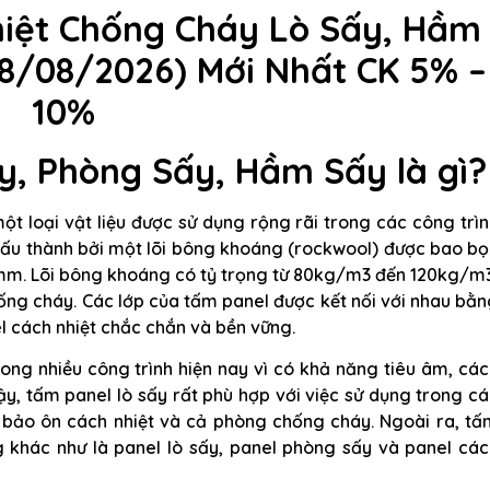
iệt Chống Cháy Lò Sấy, Hầm
08/08/2026) Mới Nhất CK 5% –
10%
y, Phòng Sấy, Hầm Sấy là gì?
ột loại vật liệu được sử dụng rộng rãi trong các công trì
cấu thành bởi một lõi bông khoáng (rockwool) được bao b
7mm. Lõi bông khoáng có tỷ trọng từ 80kg/m3 đến 120kg/m
ống cháy. Các lớp của tấm panel được kết nối với nhau bằ
 cách nhiệt chắc chắn và bền vững.
rong nhiều công trình hiện nay vì có khả năng tiêu âm, cá
ậy, tấm panel lò sấy rất phù hợp với việc sử dụng trong c
g bảo ôn cách nhiệt và cả phòng chống cháy. Ngoài ra, tấ
 khác như là panel lò sấy, panel phòng sấy và panel các