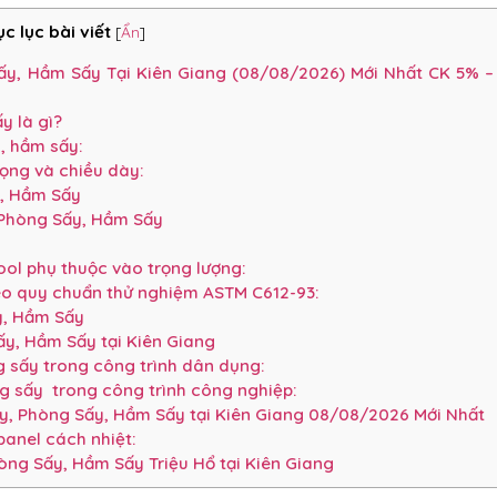
c lục bài viết
[
Ẩn
]
y, Hầm Sấy Tại Kiên Giang (08/08/2026) Mới Nhất CK 5% –
y là gì?
y, hầm sấy:
rọng và chiều dày:
y, Hầm Sấy
 Phòng Sấy, Hầm Sấy
ol phụ thuộc vào trọng lượng:
eo quy chuẩn thử nghiệm ASTM C612-93:
y, Hầm Sấy
y, Hầm Sấy tại Kiên Giang
 sấy trong công trình dân dụng:
g sấy trong công trình công nghiệp:
, Phòng Sấy, Hầm Sấy tại Kiên Giang 08/08/2026 Mới Nhất
anel cách nhiệt:
ng Sấy, Hầm Sấy Triệu Hổ tại Kiên Giang