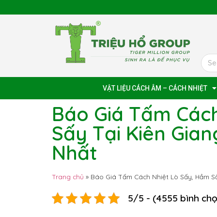
VẬT LIỆU CÁCH ÂM – CÁCH NHIỆT
Báo Giá Tấm Cách
Sấy Tại Kiên Gia
Nhất
Trang chủ
»
Báo Giá Tấm Cách Nhiệt Lò Sấy, Hầm Sấ
5/5 - (4555 bình ch