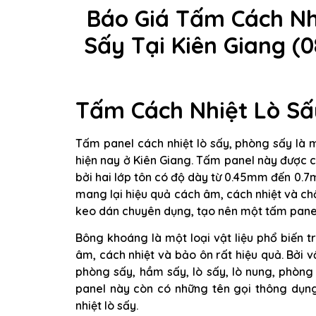
Báo Giá Tấm Cách Nh
Sấy Tại Kiên Giang (
Tấm Cách Nhiệt Lò Sấ
Tấm panel cách nhiệt lò sấy, phòng sấy là m
hiện nay ở Kiên Giang. Tấm panel này được 
bởi hai lớp tôn có độ dày từ 0.45mm đến 0.
mang lại hiệu quả cách âm, cách nhiệt và ch
keo dán chuyên dụng, tạo nên một tấm panel
Bông khoáng là một loại vật liệu phổ biến t
âm, cách nhiệt và bảo ôn rất hiệu quả. Bởi v
phòng sấy, hầm sấy, lò sấy, lò nung, phòn
panel này còn có những tên gọi thông dụng
nhiệt lò sấy.