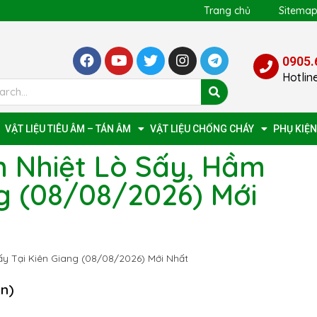
Trang chủ
Sitema
0905.
Hotlin
VẬT LIỆU TIÊU ÂM – TÁN ÂM
VẬT LIỆU CHỐNG CHÁY
PHỤ KIỆN
 Nhiệt Lò Sấy, Hầm
ng (08/08/2026) Mới
y Tại Kiên Giang (08/08/2026) Mới Nhất
ọn)