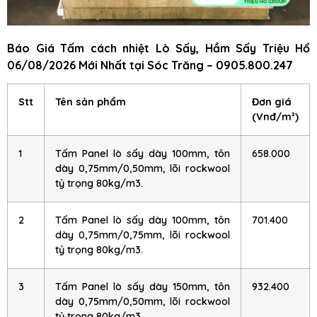
Báo Giá Tấm cách nhiệt Lò Sấy, Hầm Sấy Triệu Hổ
06/08/2026 Mới Nhất tại Sóc Trăng – 0905.800.247
Stt
Tên sản phẩm
Đơn giá
(Vnđ/m²)
1
Tấm Panel lò sấy dày 100mm, tôn
658.000
dày 0,75mm/0,50mm, lõi rockwool
tỷ trọng 80kg/m3.
2
Tấm Panel lò sấy dày 100mm, tôn
701.400
dày 0,75mm/0,75mm, lõi rockwool
tỷ trọng 80kg/m3.
3
Tấm Panel lò sấy dày 150mm, tôn
932.400
dày 0,75mm/0,50mm, lõi rockwool
tỷ trọng 80kg/m3.