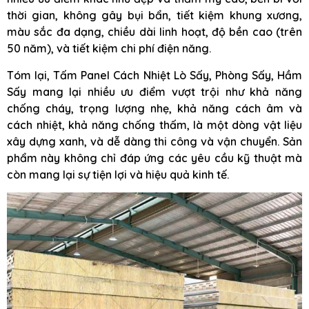
thời gian, không gây bụi bẩn, tiết kiệm khung xương,
màu sắc đa dạng, chiều dài linh hoạt, độ bền cao (trên
50 năm), và tiết kiệm chi phí điện năng.
Tóm lại, Tấm Panel Cách Nhiệt Lò Sấy, Phòng Sấy, Hầm
Sấy mang lại nhiều ưu điểm vượt trội như khả năng
chống cháy, trọng lượng nhẹ, khả năng cách âm và
cách nhiệt, khả năng chống thấm, là một dòng vật liệu
xây dựng xanh, và dễ dàng thi công và vận chuyển. Sản
phẩm này không chỉ đáp ứng các yêu cầu kỹ thuật mà
còn mang lại sự tiện lợi và hiệu quả kinh tế.