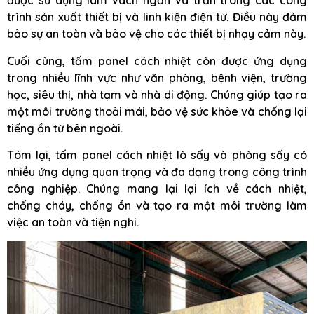
được sử dụng làm vách ngăn và trần trong các công
trình sản xuất thiết bị và linh kiện điện tử. Điều này đảm
bảo sự an toàn và bảo vệ cho các thiết bị nhạy cảm này.
Cuối cùng, tấm panel cách nhiệt còn được ứng dụng
trong nhiều lĩnh vực như văn phòng, bệnh viện, trường
học, siêu thị, nhà tạm và nhà di động. Chúng giúp tạo ra
một môi trường thoải mái, bảo vệ sức khỏe và chống lại
tiếng ồn từ bên ngoài.
Tóm lại, tấm panel cách nhiệt lò sấy và phòng sấy có
nhiều ứng dụng quan trọng và đa dạng trong công trình
công nghiệp. Chúng mang lại lợi ích về cách nhiệt,
chống cháy, chống ồn và tạo ra một môi trường làm
việc an toàn và tiện nghi.