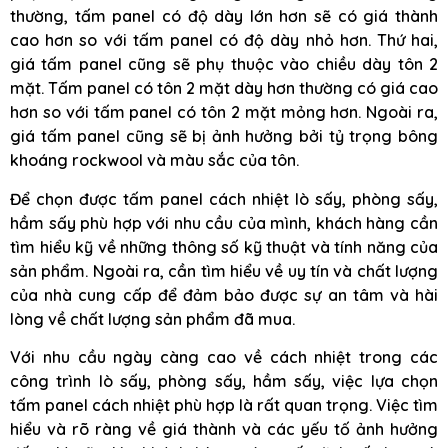
thường, tấm panel có độ dày lớn hơn sẽ có giá thành
cao hơn so với tấm panel có độ dày nhỏ hơn. Thứ hai,
giá tấm panel cũng sẽ phụ thuộc vào chiều dày tôn 2
mặt. Tấm panel có tôn 2 mặt dày hơn thường có giá cao
hơn so với tấm panel có tôn 2 mặt mỏng hơn. Ngoài ra,
giá tấm panel cũng sẽ bị ảnh hưởng bởi tỷ trọng bông
khoáng rockwool và màu sắc của tôn.
Để chọn được tấm panel cách nhiệt lò sấy, phòng sấy,
hầm sấy phù hợp với nhu cầu của mình, khách hàng cần
tìm hiểu kỹ về những thông số kỹ thuật và tính năng của
sản phẩm. Ngoài ra, cần tìm hiểu về uy tín và chất lượng
của nhà cung cấp để đảm bảo được sự an tâm và hài
lòng về chất lượng sản phẩm đã mua.
Với nhu cầu ngày càng cao về cách nhiệt trong các
công trình lò sấy, phòng sấy, hầm sấy, việc lựa chọn
tấm panel cách nhiệt phù hợp là rất quan trọng. Việc tìm
hiểu và rõ ràng về giá thành và các yếu tố ảnh hưởng