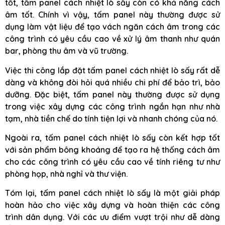
tốt, tấm panel cách nhiệt lò sấy còn có khả năng cách
âm tốt. Chính vì vậy, tấm panel này thường được sử
dụng làm vật liệu để tạo vách ngăn cách âm trong các
công trình có yêu cầu cao về xử lý âm thanh như quán
bar, phòng thu âm và vũ trường.
Việc thi công lắp đặt tấm panel cách nhiệt lò sấy rất dễ
dàng và không đòi hỏi quá nhiều chi phí để bảo trì, bảo
dưỡng. Đặc biệt, tấm panel này thường được sử dụng
trong việc xây dựng các công trình ngắn hạn như nhà
tạm, nhà tiền chế do tính tiện lợi và nhanh chóng của nó.
Ngoài ra, tấm panel cách nhiệt lò sấy còn kết hợp tốt
với sản phẩm bông khoáng để tạo ra hệ thống cách âm
cho các công trình có yêu cầu cao về tính riêng tư như
phòng họp, nhà nghỉ và thư viện.
Tóm lại, tấm panel cách nhiệt lò sấy là một giải pháp
hoàn hảo cho việc xây dựng và hoàn thiện các công
trình dân dụng. Với các ưu điểm vượt trội như dễ dàng