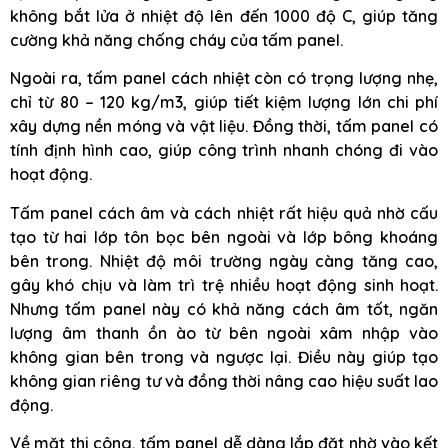
không bắt lửa ở nhiệt độ lên đến 1000 độ C, giúp tăng
cường khả năng chống cháy của tấm panel.
Ngoài ra, tấm panel cách nhiệt còn có trọng lượng nhẹ,
chỉ từ 80 – 120 kg/m3, giúp tiết kiệm lượng lớn chi phí
xây dựng nền móng và vật liệu. Đồng thời, tấm panel có
tính định hình cao, giúp công trình nhanh chóng đi vào
hoạt động.
Tấm panel cách âm và cách nhiệt rất hiệu quả nhờ cấu
tạo từ hai lớp tôn bọc bên ngoài và lớp bông khoáng
bên trong. Nhiệt độ môi trường ngày càng tăng cao,
gây khó chịu và làm trì trệ nhiều hoạt động sinh hoạt.
Nhưng tấm panel này có khả năng cách âm tốt, ngăn
lượng âm thanh ồn ào từ bên ngoài xâm nhập vào
không gian bên trong và ngược lại. Điều này giúp tạo
không gian riêng tư và đồng thời nâng cao hiệu suất lao
động.
Về mặt thi công, tấm panel dễ dàng lắp đặt nhờ vào kết