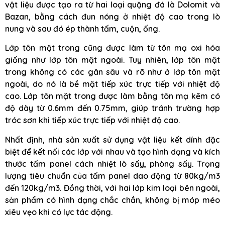
vật liệu được tạo ra từ hai loại quặng đá là Dolomit và
Bazan, bằng cách đun nóng ở nhiệt độ cao trong lò
nung và sau đó ép thành tấm, cuộn, ống.
Lớp tôn mặt trong cũng được làm từ tôn mạ oxi hóa
giống như lớp tôn mặt ngoài. Tuy nhiên, lớp tôn mặt
trong không có các gân sâu và rõ như ở lớp tôn mặt
ngoài, do nó là bề mặt tiếp xúc trực tiếp với nhiệt độ
cao. Lớp tôn mặt trong được làm bằng tôn mạ kẽm có
độ dày từ 0.6mm đến 0.75mm, giúp tránh trường hợp
tróc sơn khi tiếp xúc trực tiếp với nhiệt độ cao.
Nhất định, nhà sản xuất sử dụng vật liệu kết dính đặc
biệt để kết nối các lớp với nhau và tạo hình dạng và kích
thước tấm panel cách nhiệt lò sấy, phòng sấy. Trọng
lượng tiêu chuẩn của tấm panel dao động từ 80kg/m3
đến 120kg/m3. Đồng thời, với hai lớp kim loại bên ngoài,
sản phẩm có hình dạng chắc chắn, không bị móp méo
xiêu vẹo khi có lực tác động.