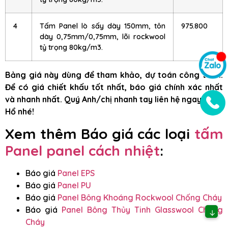
4
Tấm Panel lò sấy dày 150mm, tôn
975.800
dày 0,75mm/0,75mm, lõi rockwool
tỷ trọng 80kg/m3.
Bảng giá này dùng để tham khảo, dự toán công trình.
Để có giá chiết khấu tốt nhất, báo giá chính xác nhất
và nhanh nhất. Quý Anh/chị nhanh tay liên hệ ngay Triệu
Hổ nhé!
Xem thêm Báo giá các loại
tấm
Panel panel cách nhiệt
:
Báo giá
Panel EPS
Báo giá
Panel PU
Báo giá
Panel Bông Khoáng Rockwool Chống Cháy
Báo giá
Panel Bông Thủy Tinh Glasswool Chống
↓
Cháy