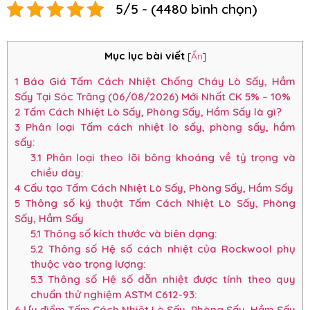
5/5 - (4480 bình chọn)
Mục lục bài viết
[
Ẩn
]
1
Báo Giá Tấm Cách Nhiệt Chống Cháy Lò Sấy, Hầm
Sấy Tại Sóc Trăng (06/08/2026) Mới Nhất CK 5% – 10%
2
Tấm Cách Nhiệt Lò Sấy, Phòng Sấy, Hầm Sấy là gì?
3
Phân loại Tấm cách nhiệt lò sấy, phòng sấy, hầm
sấy:
3.1
Phân loại theo lõi bông khoáng về tỷ trọng và
chiều dày:
4
Cấu tạo Tấm Cách Nhiệt Lò Sấy, Phòng Sấy, Hầm Sấy
5
Thông số ký thuật Tấm Cách Nhiệt Lò Sấy, Phòng
Sấy, Hầm Sấy
5.1
Thông số kích thước và biên dạng:
5.2
Thông số Hệ số cách nhiệt của Rockwool phụ
thuộc vào trọng lượng:
5.3
Thông số Hệ số dẫn nhiệt được tính theo quy
chuẩn thử nghiệm ASTM C612-93:
6
Ưu điểm Tấm Cách Nhiệt Lò Sấy, Phòng Sấy, Hầm Sấy