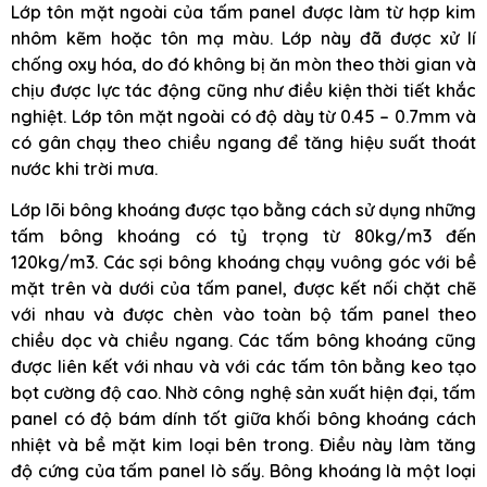
Lớp tôn mặt ngoài của tấm panel được làm từ hợp kim
nhôm kẽm hoặc tôn mạ màu. Lớp này đã được xử lí
chống oxy hóa, do đó không bị ăn mòn theo thời gian và
chịu được lực tác động cũng như điều kiện thời tiết khắc
nghiệt. Lớp tôn mặt ngoài có độ dày từ 0.45 – 0.7mm và
có gân chạy theo chiều ngang để tăng hiệu suất thoát
nước khi trời mưa.
Lớp lõi bông khoáng được tạo bằng cách sử dụng những
tấm bông khoáng có tỷ trọng từ 80kg/m3 đến
120kg/m3. Các sợi bông khoáng chạy vuông góc với bề
mặt trên và dưới của tấm panel, được kết nối chặt chẽ
với nhau và được chèn vào toàn bộ tấm panel theo
chiều dọc và chiều ngang. Các tấm bông khoáng cũng
được liên kết với nhau và với các tấm tôn bằng keo tạo
bọt cường độ cao. Nhờ công nghệ sản xuất hiện đại, tấm
panel có độ bám dính tốt giữa khối bông khoáng cách
nhiệt và bề mặt kim loại bên trong. Điều này làm tăng
độ cứng của tấm panel lò sấy. Bông khoáng là một loại