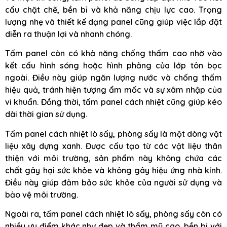
cấu chặt chẽ, bền bỉ và khả năng chịu lực cao. Trọng
lượng nhẹ và thiết kế dạng panel cũng giúp việc lắp đặt
diễn ra thuận lợi và nhanh chóng.
Tấm panel còn có khả năng chống thấm cao nhờ vào
kết cấu hình sóng hoặc hình phảng của lớp tôn bọc
ngoài. Điều này giúp ngăn lượng nước và chống thấm
hiệu quả, tránh hiện tượng ẩm mốc và sự xâm nhập của
vi khuẩn. Đồng thời, tấm panel cách nhiệt cũng giúp kéo
dài thời gian sử dụng.
Tấm panel cách nhiệt lò sấy, phòng sấy là một dòng vật
liệu xây dựng xanh. Được cấu tạo từ các vật liệu thân
thiện với môi trường, sản phẩm này không chứa các
chất gây hại sức khỏe và không gây hiệu ứng nhà kính.
Điều này giúp đảm bảo sức khỏe của người sử dụng và
bảo vệ môi trường.
Ngoài ra, tấm panel cách nhiệt lò sấy, phòng sấy còn có
nhiều ưu điểm khác như đẹp và thẩm mỹ cao, bền bỉ với