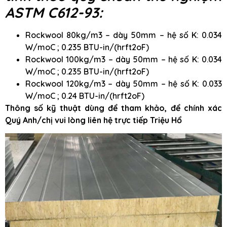
ASTM C612-93:
Rockwool 80kg/m3 – dày 50mm – hệ số K: 0.034
W/moC ; 0.235 BTU-in/(hrft2oF)
Rockwool 100kg/m3 – dày 50mm – hệ số K: 0.034
W/moC ; 0.235 BTU-in/(hrft2oF)
Rockwool 120kg/m3 – dày 50mm – hệ số K: 0.033
W/moC ; 0.24 BTU-in/(hrft2oF)
Thông số kỹ thuật dùng để tham khảo, để chính xác
Quý Anh/chị vui lòng liên hệ trực tiếp Triệu Hổ