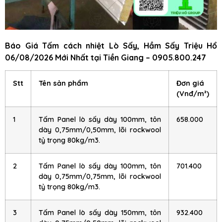
Báo Giá Tấm cách nhiệt Lò Sấy, Hầm Sấy Triệu Hổ
06/08/2026 Mới Nhất tại Tiền Giang – 0905.800.247
Stt
Tên sản phẩm
Đơn giá
(Vnđ/m²)
1
Tấm Panel lò sấy dày 100mm, tôn
658.000
dày 0,75mm/0,50mm, lõi rockwool
tỷ trọng 80kg/m3.
2
Tấm Panel lò sấy dày 100mm, tôn
701.400
dày 0,75mm/0,75mm, lõi rockwool
tỷ trọng 80kg/m3.
3
Tấm Panel lò sấy dày 150mm, tôn
932.400