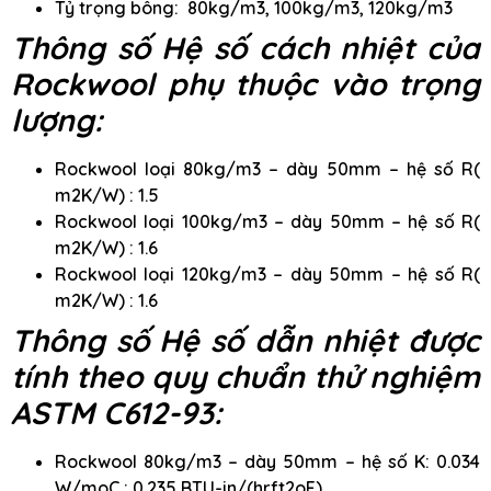
Tỷ trọng bông: 80kg/m3, 100kg/m3, 120kg/m3
Thông số Hệ số cách nhiệt của
Rockwool phụ thuộc vào trọng
lượng:
Rockwool loại 80kg/m3 – dày 50mm – hệ số R(
m2K/W) : 1.5
Rockwool loại 100kg/m3 – dày 50mm – hệ số R(
m2K/W) : 1.6
Rockwool loại 120kg/m3 – dày 50mm – hệ số R(
m2K/W) : 1.6
Thông số Hệ số dẫn nhiệt được
tính theo quy chuẩn thử nghiệm
ASTM C612-93:
Rockwool 80kg/m3 – dày 50mm – hệ số K: 0.034
W/moC ; 0.235 BTU-in/(hrft2oF)