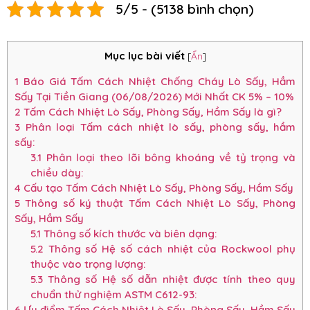
5/5 - (5138 bình chọn)
Mục lục bài viết
[
Ẩn
]
1
Báo Giá Tấm Cách Nhiệt Chống Cháy Lò Sấy, Hầm
Sấy Tại Tiền Giang (06/08/2026) Mới Nhất CK 5% – 10%
2
Tấm Cách Nhiệt Lò Sấy, Phòng Sấy, Hầm Sấy là gì?
3
Phân loại Tấm cách nhiệt lò sấy, phòng sấy, hầm
sấy:
3.1
Phân loại theo lõi bông khoáng về tỷ trọng và
chiều dày:
4
Cấu tạo Tấm Cách Nhiệt Lò Sấy, Phòng Sấy, Hầm Sấy
5
Thông số ký thuật Tấm Cách Nhiệt Lò Sấy, Phòng
Sấy, Hầm Sấy
5.1
Thông số kích thước và biên dạng:
5.2
Thông số Hệ số cách nhiệt của Rockwool phụ
thuộc vào trọng lượng:
5.3
Thông số Hệ số dẫn nhiệt được tính theo quy
chuẩn thử nghiệm ASTM C612-93:
6
Ưu điểm Tấm Cách Nhiệt Lò Sấy, Phòng Sấy, Hầm Sấy