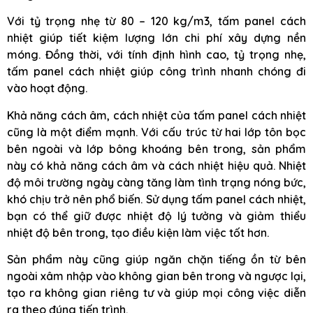
Với tỷ trọng nhẹ từ 80 – 120 kg/m3, tấm panel cách
nhiệt giúp tiết kiệm lượng lớn chi phí xây dựng nền
móng. Đồng thời, với tính định hình cao, tỷ trọng nhẹ,
tấm panel cách nhiệt giúp công trình nhanh chóng đi
vào hoạt động.
Khả năng cách âm, cách nhiệt của tấm panel cách nhiệt
cũng là một điểm mạnh. Với cấu trúc từ hai lớp tôn bọc
bên ngoài và lớp bông khoáng bên trong, sản phẩm
này có khả năng cách âm và cách nhiệt hiệu quả. Nhiệt
độ môi trường ngày càng tăng làm tình trạng nóng bức,
khó chịu trở nên phổ biến. Sử dụng tấm panel cách nhiệt,
bạn có thể giữ được nhiệt độ lý tưởng và giảm thiểu
nhiệt độ bên trong, tạo điều kiện làm việc tốt hơn.
Sản phẩm này cũng giúp ngăn chặn tiếng ồn từ bên
ngoài xâm nhập vào không gian bên trong và ngược lại,
tạo ra không gian riêng tư và giúp mọi công việc diễn
ra theo đúng tiến trình.