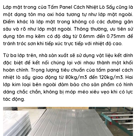
Lớp mặt trong của Tấm Panel Cách Nhiệt Lò Sấy cũng là
một dạng tôn mạ oxi hóa tương tự như lớp mặt ngoài.
Điểm khác là lớp mặt trong không có các đường gân
sâu và rõ như lớp mặt ngoài. Thông thường, ưu tiên sử
dụng tôn mạ kẽm có độ dày từ 0.6mm đến 0.75mm để
tránh tróc sơn khi tiếp xúc trực tiếp với nhiệt độ cao.
Từ ba lớp trên, nhà sản xuất sẽ sử dụng vật liệu kết dính
đặc biệt để kết nối chúng lại với nhau thành một khối
hoàn chỉnh. Trọng lượng tiêu chuẩn của tấm panel cách
nhiệt lò sấy giao động từ 80kg/m3 đến 120kg/m3. Hai
lớp kim loại bên ngoài đảm bảo cho sản phẩm có hình
dáng chắc chắn, không bị móp méo xiêu vẹo khi có lực
tác động.