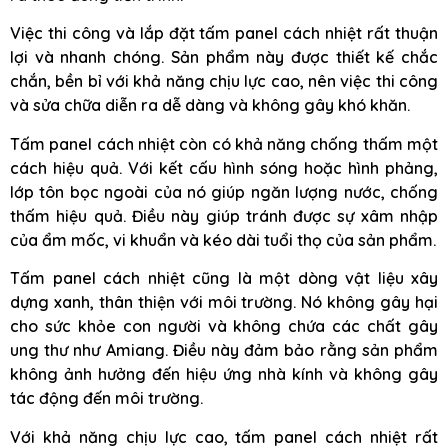
Việc thi công và lắp đặt tấm panel cách nhiệt rất thuận
lợi và nhanh chóng. Sản phẩm này được thiết kế chắc
chắn, bền bỉ với khả năng chịu lực cao, nên việc thi công
và sửa chữa diễn ra dễ dàng và không gây khó khăn.
Tấm panel cách nhiệt còn có khả năng chống thấm một
cách hiệu quả. Với kết cấu hình sóng hoặc hình phảng,
lớp tôn bọc ngoài của nó giúp ngăn lượng nước, chống
thấm hiệu quả. Điều này giúp tránh được sự xâm nhập
của ẩm mốc, vi khuẩn và kéo dài tuổi thọ của sản phẩm.
Tấm panel cách nhiệt cũng là một dòng vật liệu xây
dựng xanh, thân thiện với môi trường. Nó không gây hại
cho sức khỏe con người và không chứa các chất gây
ung thư như Amiang. Điều này đảm bảo rằng sản phẩm
không ảnh hưởng đến hiệu ứng nhà kính và không gây
tác động đến môi trường.
Với khả năng chịu lực cao, tấm panel cách nhiệt rất