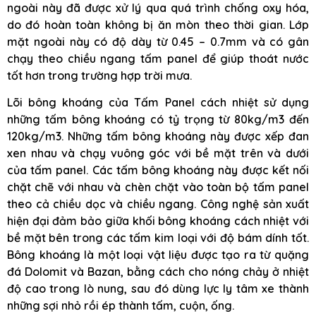
ngoài này đã được xử lý qua quá trình chống oxy hóa,
do đó hoàn toàn không bị ăn mòn theo thời gian. Lớp
mặt ngoài này có độ dày từ 0.45 – 0.7mm và có gân
chạy theo chiều ngang tấm panel để giúp thoát nước
tốt hơn trong trường hợp trời mưa.
Lõi bông khoáng của Tấm Panel cách nhiệt sử dụng
những tấm bông khoáng có tỷ trọng từ 80kg/m3 đến
120kg/m3. Những tấm bông khoáng này được xếp đan
xen nhau và chạy vuông góc với bề mặt trên và dưới
của tấm panel. Các tấm bông khoáng này được kết nối
chặt chẽ với nhau và chèn chặt vào toàn bộ tấm panel
theo cả chiều dọc và chiều ngang. Công nghệ sản xuất
hiện đại đảm bảo giữa khối bông khoáng cách nhiệt với
bề mặt bên trong các tấm kim loại với độ bám dính tốt.
Bông khoáng là một loại vật liệu được tạo ra từ quặng
đá Dolomit và Bazan, bằng cách cho nóng chảy ở nhiệt
độ cao trong lò nung, sau đó dùng lực ly tâm xe thành
những sợi nhỏ rồi ép thành tấm, cuộn, ống.