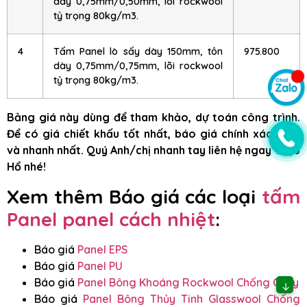
dày 0,75mm/0,50mm, lõi rockwool
tỷ trọng 80kg/m3.
4
Tấm Panel lò sấy dày 150mm, tôn
975.800
dày 0,75mm/0,75mm, lõi rockwool
tỷ trọng 80kg/m3.
Bảng giá này dùng để tham khảo, dự toán công trình.
Để có giá chiết khấu tốt nhất, báo giá chính xác nhất
và nhanh nhất. Quý Anh/chị nhanh tay liên hệ ngay Triệu
Hổ nhé!
Xem thêm Báo giá các loại
tấm
Panel panel cách nhiệt
:
Báo giá
Panel EPS
Báo giá
Panel PU
Báo giá
Panel Bông Khoáng Rockwool Chống Cháy
↓
Báo giá
Panel Bông Thủy Tinh Glasswool Chống