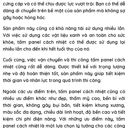
cứng cáp và có thể chịu được lực vượt trội. Bạn có thể dễ
dàng di chuyển trên bề mặt của sản phẩm mà không sợ
gãy hoặc hỏng hóc.
Sản phẩm này cũng có khả năng tái sử dụng nhiều lần.
Với việc sử dụng các vật liệu xanh và an toàn cho sức
khỏe, tấm panel cách nhiệt có thể được sử dụng lại
nhiều lần cho đến khi hết tuổi thọ của nó.
Cuối cùng, việc vận chuyển và thi công tấm panel cách
nhiệt cũng rất dễ dàng. Được thiết kế với trọng lượng
nhẹ và độ hoàn thiện tốt, sản phẩm này giúp tiết kiệm
thời gian và nhân lực trong quá trình thi công.
Ngoài các ưu điểm trên, tấm panel cách nhiệt cũng có
nhiều ưu điểm khác như đẹp, thẩm mỹ cao, bền bỉ với
thời gian, không gây bụi bẩn, tiết kiệm khung xương,
màu sắc đa dạng, chiều dài linh hoạt, độ bền cao và tiết
kiệm chi phí điện năng. Với những ưu điểm này, tấm
panel cách nhiệt là một lựa chọn lý tưởng cho các công