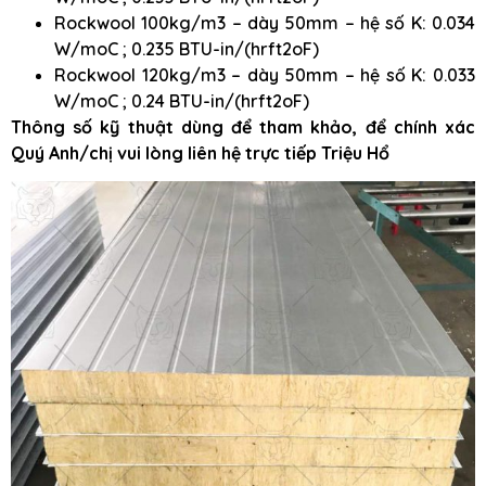
Rockwool 100kg/m3 – dày 50mm – hệ số K: 0.034
W/moC ; 0.235 BTU-in/(hrft2oF)
Rockwool 120kg/m3 – dày 50mm – hệ số K: 0.033
W/moC ; 0.24 BTU-in/(hrft2oF)
Thông số kỹ thuật dùng để tham khảo, để chính xác
Quý Anh/chị vui lòng liên hệ trực tiếp Triệu Hổ