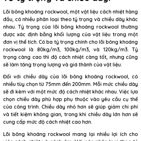
Lõi bông khoáng rockwool, một vật liệu cách nhiệt hàng
đầu, có nhiều phân loại theo tỷ trọng và chiều dày khác
nhau. Tỷ trọng của lõi bông khoáng rockwool thường
được xác định bằng khối lượng của vật liệu trong một
đơn vị thể tích. Có ba tỷ trọng chính cho lõi bông khoáng
rockwool là 80kg/m3, 100kg/m3, và 120kg/m3. Tỷ
trọng càng cao thì độ cách nhiệt càng tốt, nhưng cũng
sẽ làm tăng trọng lượng và giá thành của vật liệu.
Đối với chiều dày của lõi bông khoáng rockwool, có
nhiều tùy chọn từ 75mm đến 200mm. Mỗi mức chiều dày
sẽ đi kèm với một mức độ cách nhiệt khác nhau. Việc lựa
chọn chiều dày phù hợp phụ thuộc vào yêu cầu cụ thể
của công trình. Chiều dày nhỏ hơn sẽ giúp giảm chi phí
và tiết kiệm không gian, trong khi chiều dày lớn hơn sẽ
cung cấp mức độ cách nhiệt cao hơn.
Lõi bông khoáng rockwool mang lại nhiều lợi ích cho