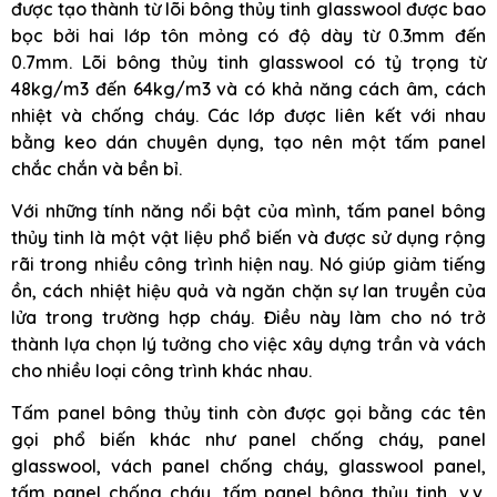
được tạo thành từ lõi bông thủy tinh glasswool được bao
bọc bởi hai lớp tôn mỏng có độ dày từ 0.3mm đến
0.7mm. Lõi bông thủy tinh glasswool có tỷ trọng từ
48kg/m3 đến 64kg/m3 và có khả năng cách âm, cách
nhiệt và chống cháy. Các lớp được liên kết với nhau
bằng keo dán chuyên dụng, tạo nên một tấm panel
chắc chắn và bền bỉ.
Với những tính năng nổi bật của mình, tấm panel bông
thủy tinh là một vật liệu phổ biến và được sử dụng rộng
rãi trong nhiều công trình hiện nay. Nó giúp giảm tiếng
ồn, cách nhiệt hiệu quả và ngăn chặn sự lan truyền của
lửa trong trường hợp cháy. Điều này làm cho nó trở
thành lựa chọn lý tưởng cho việc xây dựng trần và vách
cho nhiều loại công trình khác nhau.
Tấm panel bông thủy tinh còn được gọi bằng các tên
gọi phổ biến khác như panel chống cháy, panel
glasswool, vách panel chống cháy, glasswool panel,
tấm panel chống cháy, tấm panel bông thủy tinh, v.v.