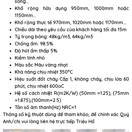
sóng…
Khổ rộng hữu dụng 950mm, 1000mm hoặc
1150mm…
Khổ rộng thực tế 970mm, 1020mm hoặc 1170mm….
Chiều dài theo yêu cầu của khách hàng tối đa 15m
Tỷ trọng bông: 48kg/m3, 64kg/m3
Chống ẩm: 98.5%
Độ hút ẩm thấp 5%
Kiềm tính nhỏ
Màu sắc Màu vàng nhạt
Khả năng chịu nhiệt 350°C
Hiệu suất đốt cháy Cấp 1, không cháy, chịu lửa 60
phút, chịu nhiệt 600oC
Hệ số cách nhiệt R(m2K/W) (50mm =1.25), (75mm
=1.875),(100mm=2.5)
Tần số âm thanh(Hz) NRC=1
Thông số kỹ thuật dùng để tham khảo, để chính xác Quý
Anh/chị vui lòng liên hệ trực tiếp Triệu Hổ