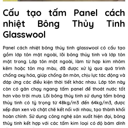
Cấu tạo tấm Panel cách
nhiệt Bông Thủy Tinh
Glasswool
Panel cách nhiệt bông thủy tinh glasswool có cấu tạo
gồm lớp tôn mặt ngoài, lõi bông thủy tinh và lớp tôn
mặt trong. Lớp tôn mặt ngoài, làm từ hợp kim nhôm
kẽm hoặc tôn mạ màu, đã được xử lý qua quá trình
chống oxy hóa, giúp chống ăn mòn, chịu lực tác động và
đáp ứng các điều kiện thời tiết khác nhau. Lớp tôn này
còn có gân chạy ngang tấm panel để thoát nước tốt
hơn vào trời mưa. Lõi bông thủy tinh sử dụng tấm bông
thủy tinh có tỷ trọng từ 48kg/m3 đến 64kg/m3, được
xếp đan xen và chặt chẽ kết nối với nhau, tạo thành khối
hoàn chỉnh. Sử dụng công nghệ sản xuất hiện đại, bông
thủy tinh kết hợp với các tấm kim loại có độ bám dính