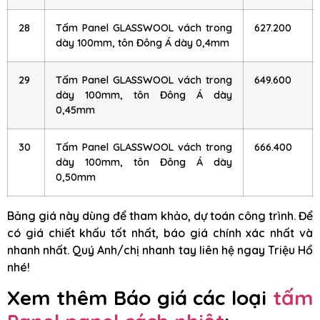
28
Tấm Panel GLASSWOOL vách trong
627.200
dày 100mm, tôn Đông Á dày 0,4mm
29
Tấm Panel GLASSWOOL vách trong
649.600
dày 100mm, tôn Đông Á dày
0,45mm
30
Tấm Panel GLASSWOOL vách trong
666.400
dày 100mm, tôn Đông Á dày
0,50mm
Bảng giá này dùng để tham khảo, dự toán công trình. Để
có giá chiết khấu tốt nhất, báo giá chính xác nhất và
nhanh nhất. Quý Anh/chị nhanh tay liên hệ ngay Triệu Hổ
nhé!
Xem thêm Báo giá các loại
tấm