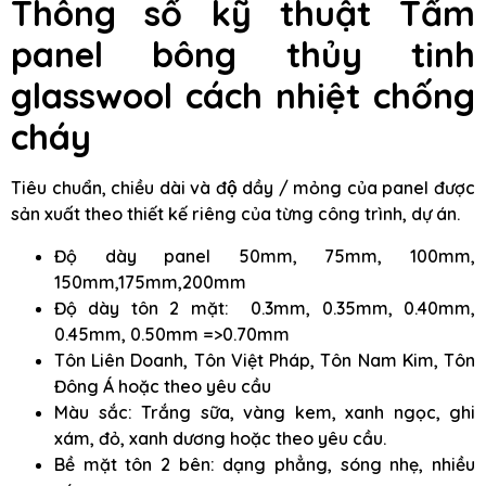
Thông số kỹ thuật
Tấm
panel bông thủy tinh
glasswool
cách nhiệt chống
cháy
Tiêu chuẩn, chiều dài và độ dầy / mỏng của panel được
sản xuất theo thiết kế riêng của từng công trình, dự án.
Độ dày panel 50mm, 75mm, 100mm,
150mm,175mm,200mm
Độ dày tôn 2 mặt: 0.3mm, 0.35mm, 0.40mm,
0.45mm, 0.50mm =>0.70mm
Tôn Liên Doanh, Tôn Việt Pháp, Tôn Nam Kim, Tôn
Đông Á hoặc theo yêu cầu
Màu sắc: Trắng sữa, vàng kem, xanh ngọc, ghi
xám, đỏ, xanh dương hoặc theo yêu cầu.
Bề mặt tôn 2 bên: dạng phẳng, sóng nhẹ, nhiều