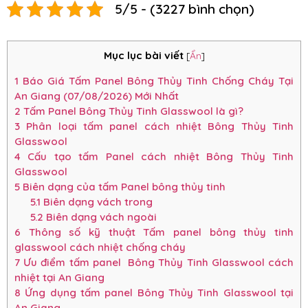
5/5 - (3227 bình chọn)
Mục lục bài viết
[
Ẩn
]
1
Báo Giá Tấm Panel Bông Thủy Tinh Chống Cháy Tại
An Giang (07/08/2026) Mới Nhất
2
Tấm Panel Bông Thủy Tinh Glasswool là gì?
3
Phân loại tấm panel cách nhiệt Bông Thủy Tinh
Glasswool
4
Cấu tạo tấm Panel cách nhiệt Bông Thủy Tinh
Glasswool
5
Biên dạng của tấm Panel bông thủy tinh
5.1
Biên dạng vách trong
5.2
Biên dạng vách ngoài
6
Thông số kỹ thuật Tấm panel bông thủy tinh
glasswool cách nhiệt chống cháy
7
Ưu điểm tấm panel Bông Thủy Tinh Glasswool cách
nhiệt tại An Giang
8
Ứng dụng tấm panel Bông Thủy Tinh Glasswool tại
An Giang