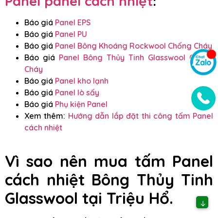
Panel panel cách nhiệt
:
Báo giá
Panel EPS
Báo giá
Panel PU
Báo giá
Panel Bông Khoáng Rockwool Chống Cháy
Báo giá
Panel Bông Thủy Tinh Glasswool Chống
Cháy
Báo giá
Panel kho lạnh
Báo giá
Panel lò sấy
Báo giá
Phụ kiện Panel
Xem thêm:
Hướng dẫn lắp đặt thi công tấm Panel
cách nhiệt
Vì sao nên mua tấm Panel
cách nhiệt Bông Thủy Tinh
Glasswool tại Triệu Hổ.
↓