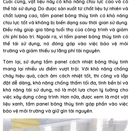
Cuối cùng, vật liệu này có khả năng chịu lực cao và có
thể tái sử dụng. Do được sản xuất từ chất liệu tự nhiên và
chất lượng cao, tấm panel bông thủy tinh có khả năng
chịu lực tốt và không bị biến dạng sau thời gian sử dụng.
Điều này giúp gia tăng tuổi thọ của công trình và giảm
chi phí bảo trì. Ngoài ra, vì tấm panel bông thủy tinh có
thể tái sử dụng, nó đóng góp vào việc bảo vệ môi
trường và giảm thiểu sự lãng phí tài nguyên.
Tóm lại, sử dụng tấm panel cách nhiệt bông thủy tinh
mang lại nhiều ưu điểm vượt trội. Với khả năng chống
cháy hiệu quả, cách âm cách nhiệt tốt, thi công và lắp
đặt dễ dàng, khả năng chống thấm tối đa, tính bền bỉ và
khả năng tái sử dụng, nó là một lựa chọn lý tưởng cho
việc xây dựng công trình. Hơn nữa, được xem là một vật
liệu xanh, tấm panel bông thủy tinh góp phần vào việc
bảo vệ môi trường và giữ gìn tài nguyên.