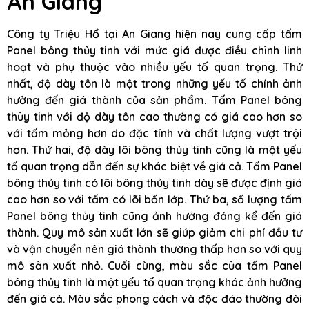
An Giang
Công ty Triệu Hổ tại An Giang hiện nay cung cấp tấm
Panel bông thủy tinh với mức giá được điều chỉnh linh
hoạt và phụ thuộc vào nhiều yếu tố quan trọng. Thứ
nhất, độ dày tôn là một trong những yếu tố chính ảnh
hưởng đến giá thành của sản phẩm. Tấm Panel bông
thủy tinh với độ dày tôn cao thường có giá cao hơn so
với tấm mỏng hơn do đặc tính và chất lượng vượt trội
hơn. Thứ hai, độ dày lõi bông thủy tinh cũng là một yếu
tố quan trọng dẫn đến sự khác biệt về giá cả. Tấm Panel
bông thủy tinh có lõi bông thủy tinh dày sẽ được định giá
cao hơn so với tấm có lõi bốn lớp. Thứ ba, số lượng tấm
Panel bông thủy tinh cũng ảnh hưởng đáng kể đến giá
thành. Quy mô sản xuất lớn sẽ giúp giảm chi phí đầu tư
và vận chuyển nên giá thành thường thấp hơn so với quy
mô sản xuất nhỏ. Cuối cùng, màu sắc của tấm Panel
bông thủy tinh là một yếu tố quan trọng khác ảnh hưởng
đến giá cả. Màu sắc phong cách và độc đáo thường đòi