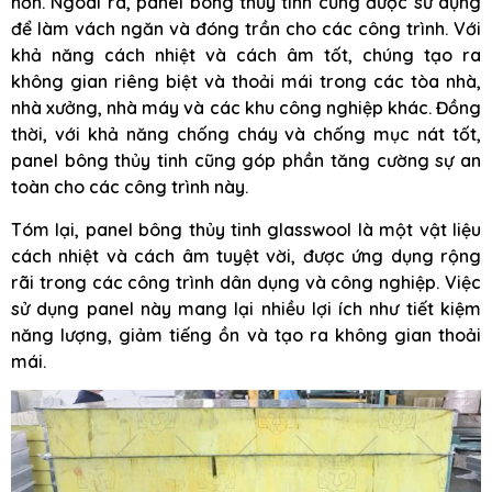
hơn. Ngoài ra, panel bông thủy tinh cũng được sử dụng
để làm vách ngăn và đóng trần cho các công trình. Với
khả năng cách nhiệt và cách âm tốt, chúng tạo ra
không gian riêng biệt và thoải mái trong các tòa nhà,
nhà xưởng, nhà máy và các khu công nghiệp khác. Đồng
thời, với khả năng chống cháy và chống mục nát tốt,
panel bông thủy tinh cũng góp phần tăng cường sự an
toàn cho các công trình này.
Tóm lại, panel bông thủy tinh glasswool là một vật liệu
cách nhiệt và cách âm tuyệt vời, được ứng dụng rộng
rãi trong các công trình dân dụng và công nghiệp. Việc
sử dụng panel này mang lại nhiều lợi ích như tiết kiệm
năng lượng, giảm tiếng ồn và tạo ra không gian thoải
mái.