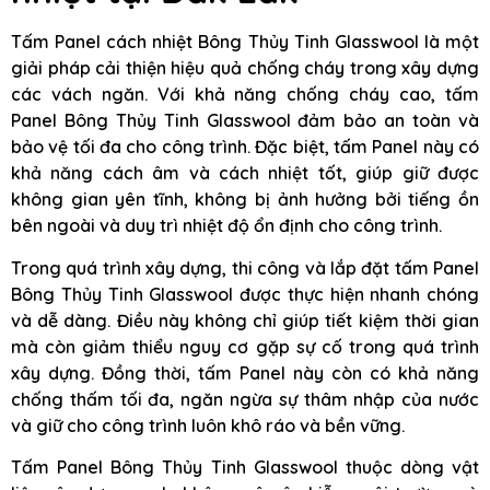
Tấm Panel cách nhiệt Bông Thủy Tinh Glasswool là một
giải pháp cải thiện hiệu quả chống cháy trong xây dựng
các vách ngăn. Với khả năng chống cháy cao, tấm
Panel Bông Thủy Tinh Glasswool đảm bảo an toàn và
bảo vệ tối đa cho công trình. Đặc biệt, tấm Panel này có
khả năng cách âm và cách nhiệt tốt, giúp giữ được
không gian yên tĩnh, không bị ảnh hưởng bởi tiếng ồn
bên ngoài và duy trì nhiệt độ ổn định cho công trình.
Trong quá trình xây dựng, thi công và lắp đặt tấm Panel
Bông Thủy Tinh Glasswool được thực hiện nhanh chóng
và dễ dàng. Điều này không chỉ giúp tiết kiệm thời gian
mà còn giảm thiểu nguy cơ gặp sự cố trong quá trình
xây dựng. Đồng thời, tấm Panel này còn có khả năng
chống thấm tối đa, ngăn ngừa sự thâm nhập của nước
và giữ cho công trình luôn khô ráo và bền vững.
Tấm Panel Bông Thủy Tinh Glasswool thuộc dòng vật