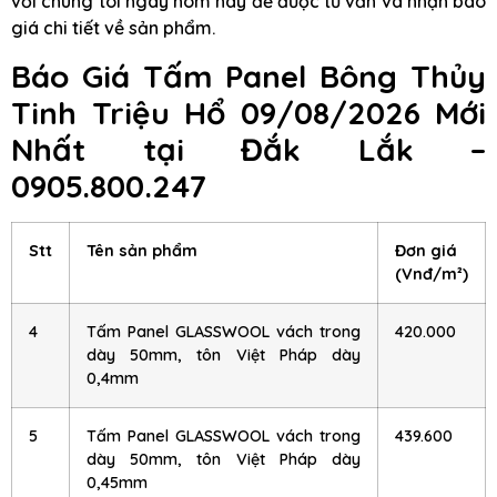
với chúng tôi ngay hôm nay để được tư vấn và nhận báo
giá chi tiết về sản phẩm.
Báo Giá Tấm Panel Bông Thủy
Tinh Triệu Hổ 09/08/2026 Mới
Nhất tại Đắk Lắk –
0905.800.247
Stt
Tên sản phẩm
Đơn giá
(Vnđ/m²)
4
Tấm Panel GLASSWOOL vách trong
420.000
dày 50mm, tôn Việt Pháp dày
0,4mm
5
Tấm Panel GLASSWOOL vách trong
439.600
dày 50mm, tôn Việt Pháp dày
0,45mm