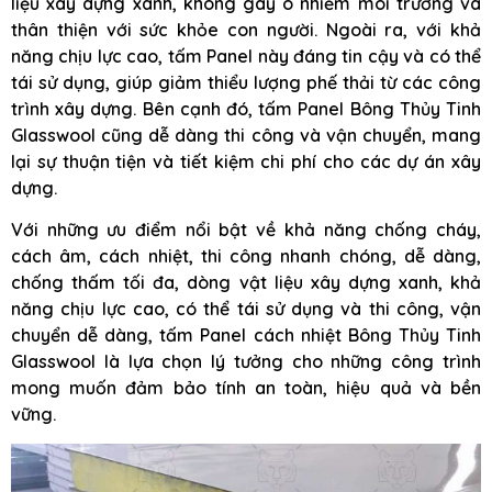
liệu xây dựng xanh, không gây ô nhiễm môi trường và
thân thiện với sức khỏe con người. Ngoài ra, với khả
năng chịu lực cao, tấm Panel này đáng tin cậy và có thể
tái sử dụng, giúp giảm thiểu lượng phế thải từ các công
trình xây dựng. Bên cạnh đó, tấm Panel Bông Thủy Tinh
Glasswool cũng dễ dàng thi công và vận chuyển, mang
lại sự thuận tiện và tiết kiệm chi phí cho các dự án xây
dựng.
Với những ưu điểm nổi bật về khả năng chống cháy,
cách âm, cách nhiệt, thi công nhanh chóng, dễ dàng,
chống thấm tối đa, dòng vật liệu xây dựng xanh, khả
năng chịu lực cao, có thể tái sử dụng và thi công, vận
chuyển dễ dàng, tấm Panel cách nhiệt Bông Thủy Tinh
Glasswool là lựa chọn lý tưởng cho những công trình
mong muốn đảm bảo tính an toàn, hiệu quả và bền
vững.