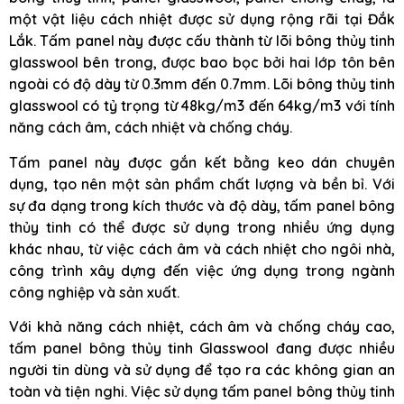
một vật liệu cách nhiệt được sử dụng rộng rãi tại Đắk
Lắk. Tấm panel này được cấu thành từ lõi bông thủy tinh
glasswool bên trong, được bao bọc bởi hai lớp tôn bên
ngoài có độ dày từ 0.3mm đến 0.7mm. Lõi bông thủy tinh
glasswool có tỷ trọng từ 48kg/m3 đến 64kg/m3 với tính
năng cách âm, cách nhiệt và chống cháy.
Tấm panel này được gắn kết bằng keo dán chuyên
dụng, tạo nên một sản phẩm chất lượng và bền bỉ. Với
sự đa dạng trong kích thước và độ dày, tấm panel bông
thủy tinh có thể được sử dụng trong nhiều ứng dụng
khác nhau, từ việc cách âm và cách nhiệt cho ngôi nhà,
công trình xây dựng đến việc ứng dụng trong ngành
công nghiệp và sản xuất.
Với khả năng cách nhiệt, cách âm và chống cháy cao,
tấm panel bông thủy tinh Glasswool đang được nhiều
người tin dùng và sử dụng để tạo ra các không gian an
toàn và tiện nghi. Việc sử dụng tấm panel bông thủy tinh