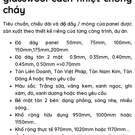
cháy
Tiêu chuẩn, chiều dài và độ dầy / mỏng của panel được
sản xuất theo thiết kế riêng của từng công trình, dự án.
Độ dày panel 50mm, 75mm, 100mm,
150mm,175mm,200mm
Độ dày tôn 2 mặt: 0.3mm, 0.35mm, 0.40mm,
0.45mm, 0.50mm =>0.70mm
Tôn Liên Doanh, Tôn Việt Pháp, Tôn Nam Kim, Tôn
Đông Á hoặc theo yêu cầu
Màu sắc: Trắng sữa, vàng kem, xanh ngọc, ghi
xám, đỏ, xanh dương hoặc theo yêu cầu.
Bề mặt tôn 2 bên: dạng phẳng, sóng nhẹ, nhiều
sóng…
Khổ rộng hữu dụng 950mm, 1000mm hoặc
1150mm…
Khổ rộng thực tế 970mm, 1020mm hoặc 1170mm….