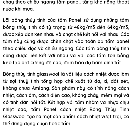
chạy theo chiều ngang tấm panel, tăng khả năng thoát
nước khi mưa.
Lõi bông thủy tinh của tấm Panel sử dụng những tấm
bông thủy tinh có tỷ trọng từ 48kg/m3 đến 64kg/m3,
được xếp đan xen nhau và chặt chẽ kết nối với nhau. Các
tấm này cũng được chèn chặt vào toàn bộ tấm panel
theo chiều dọc và chiều ngang. Các tấm bông thủy tinh
cũng được liên kết với nhau và với các tấm tôn bằng
keo tạo bọt cường độ cao, đảm bảo độ bám dính tốt.
Bông thủy tinh glasswool là vật liệu cách nhiệt được làm
từ sợi thuỷ tinh tổng hợp chế xuất từ đá, xỉ, đất sét,
không chứa Amiang. Sản phẩm này có tính năng cách
nhiệt, cách âm, cách điện cao, không cháy, mềm mại và
có tính đàn hồi tốt. Kết hợp với tấm nhôm và nhựa chịu
nhiệt cao, tấm Panel cách nhiệt Bông Thủy Tinh
Glasswool tạo ra một sản phẩm cách nhiệt vượt trội, có
thể dùng dạng cuộn hoặc tấm.