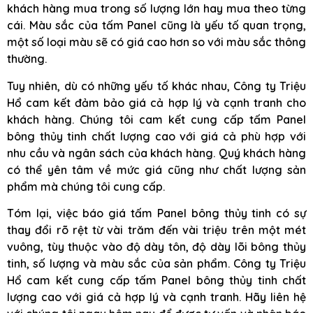
khách hàng mua trong số lượng lớn hay mua theo từng
cái. Màu sắc của tấm Panel cũng là yếu tố quan trọng,
một số loại màu sẽ có giá cao hơn so với màu sắc thông
thường.
Tuy nhiên, dù có những yếu tố khác nhau, Công ty Triệu
Hổ cam kết đảm bảo giá cả hợp lý và cạnh tranh cho
khách hàng. Chúng tôi cam kết cung cấp tấm Panel
bông thủy tinh chất lượng cao với giá cả phù hợp với
nhu cầu và ngân sách của khách hàng. Quý khách hàng
có thể yên tâm về mức giá cũng như chất lượng sản
phẩm mà chúng tôi cung cấp.
Tóm lại, việc báo giá tấm Panel bông thủy tinh có sự
thay đổi rõ rệt từ vài trăm đến vài triệu trên một mét
vuông, tùy thuộc vào độ dày tôn, độ dày lõi bông thủy
tinh, số lượng và màu sắc của sản phẩm. Công ty Triệu
Hổ cam kết cung cấp tấm Panel bông thủy tinh chất
lượng cao với giá cả hợp lý và cạnh tranh. Hãy liên hệ