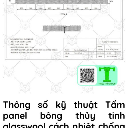
Thông số kỹ thuật
Tấm
panel bông thủy tinh
glasswool
cách nhiệt chống