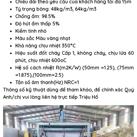
Chiều dài theo yêu cầu của khách hàng tối đa 15m
Tỷ trọng bông: 48kg/m3, 64kg/m3
Chống ẩm: 98.5%
Độ hút ẩm thấp 5%
Kiềm tính nhỏ
Màu sắc Màu vàng nhạt
Khả năng chịu nhiệt 350°C
Hiệu suất đốt cháy Cấp 1, không cháy, chịu lửa 60
phút, chịu nhiệt 600oC
Hệ số cách nhiệt R(m2K/W) (50mm =1.25), (75mm
=1.875),(100mm=2.5)
Tần số âm thanh(Hz) NRC=1
Thông số kỹ thuật dùng để tham khảo, để chính xác Quý
Anh/chị vui lòng liên hệ trực tiếp Triệu Hổ