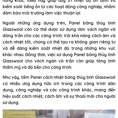
năng khác. Điều này giúp duy trì nhiệt độ ổn định và
kiểm soát tiếng ồn từ các hoạt động công nghiệp, nhằm
đảm bảo môi trường làm việc thuận lợi.
Ngoài những ứng dụng trên, Panel bông thủy tinh
Glasswool còn có thể được sử dụng làm vách ngăn và
đóng trần cho các công trình. Với khả năng cách âm và
cách nhiệt tốt, chúng có thể tạo ra không gian riêng tư
và dễ dàng kiểm soát nhiệt độ trong những khu vực
khác nhau. Đồng thời, việc sử dụng Panel bông thủy tinh
Glasswool cho vách ngăn và trần còn giúp tăng tính
thẩm mỹ và độ bền cho công trình.
Như vậy, tấm Panel cách nhiệt bông thủy tinh Glasswool
có nhiều ứng dụng hữu ích trong các công trình dân
dụng, công nghiệp và các công trình khác, mang đến
hiệu suất cách nhiệt, cách âm và sự thoải mái cho người
sử dụng.