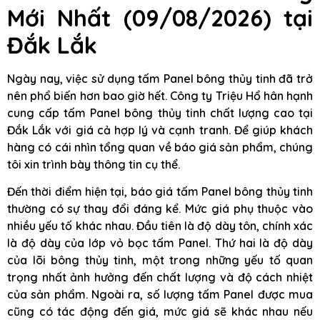
Mới Nhất (09/08/2026) tại
Đắk Lắk
Ngày nay, việc sử dụng tấm Panel bông thủy tinh đã trở
nên phổ biến hơn bao giờ hết. Công ty Triệu Hổ hân hạnh
cung cấp tấm Panel bông thủy tinh chất lượng cao tại
Đắk Lắk với giá cả hợp lý và cạnh tranh. Để giúp khách
hàng có cái nhìn tổng quan về báo giá sản phẩm, chúng
tôi xin trình bày thông tin cụ thể.
Đến thời điểm hiện tại, báo giá tấm Panel bông thủy tinh
thường có sự thay đổi đáng kể. Mức giá phụ thuộc vào
nhiều yếu tố khác nhau. Đầu tiên là độ dày tôn, chính xác
là độ dày của lớp vỏ bọc tấm Panel. Thứ hai là độ dày
của lõi bông thủy tinh, một trong những yếu tố quan
trọng nhất ảnh hưởng đến chất lượng và độ cách nhiệt
của sản phẩm. Ngoài ra, số lượng tấm Panel được mua
cũng có tác động đến giá, mức giá sẽ khác nhau nếu