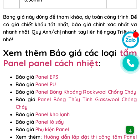
Bảng giá này dùng để tham khảo, dự toán công trình. Để
có giá chiết khấu tốt nhất, báo giá chính xác nhất và
nhanh nhất. Quý Anh/chị nhanh tay liên hệ ngay Triệu Hổ
nhé!
Xem thêm Báo giá các loại
tấm
Panel panel cách nhiệt
:
Báo giá
Panel EPS
Báo giá
Panel PU
Báo giá
Panel Bông Khoáng Rockwool Chống Cháy
Báo giá
Panel Bông Thủy Tinh Glasswool Chống
Cháy
Báo giá
Panel kho lạnh
Báo giá
Panel lò sấy
Báo giá
Phụ kiện Panel
↓
Xem thêm:
Hướng dẫn lắp đặt thi công tấm Panel