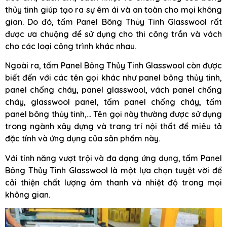
thủy tinh giúp tạo ra sự êm ái và an toàn cho mọi không
gian. Do đó, tấm Panel Bông Thủy Tinh Glasswool rất
được ưa chuộng để sử dụng cho thi công trần và vách
cho các loại công trình khác nhau.
Ngoài ra, tấm Panel Bông Thủy Tinh Glasswool còn được
biết đến với các tên gọi khác như panel bông thủy tinh,
panel chống cháy, panel glasswool, vách panel chống
cháy, glasswool panel, tấm panel chống cháy, tấm
panel bông thủy tinh,… Tên gọi này thường được sử dụng
trong ngành xây dựng và trang trí nội thất để miêu tả
đặc tính và ứng dụng của sản phẩm này.
Với tính năng vượt trội và đa dạng ứng dụng, tấm Panel
Bông Thủy Tinh Glasswool là một lựa chọn tuyệt vời để
cải thiện chất lượng âm thanh và nhiệt độ trong mọi
không gian.