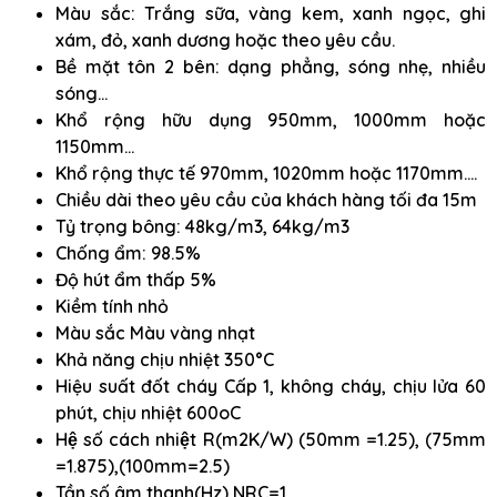
Màu sắc: Trắng sữa, vàng kem, xanh ngọc, ghi
xám, đỏ, xanh dương hoặc theo yêu cầu.
Bề mặt tôn 2 bên: dạng phẳng, sóng nhẹ, nhiều
sóng…
Khổ rộng hữu dụng 950mm, 1000mm hoặc
1150mm…
Khổ rộng thực tế 970mm, 1020mm hoặc 1170mm….
Chiều dài theo yêu cầu của khách hàng tối đa 15m
Tỷ trọng bông: 48kg/m3, 64kg/m3
Chống ẩm: 98.5%
Độ hút ẩm thấp 5%
Kiềm tính nhỏ
Màu sắc Màu vàng nhạt
Khả năng chịu nhiệt 350°C
Hiệu suất đốt cháy Cấp 1, không cháy, chịu lửa 60
phút, chịu nhiệt 600oC
Hệ số cách nhiệt R(m2K/W) (50mm =1.25), (75mm
=1.875),(100mm=2.5)
Tần số âm thanh(Hz) NRC=1