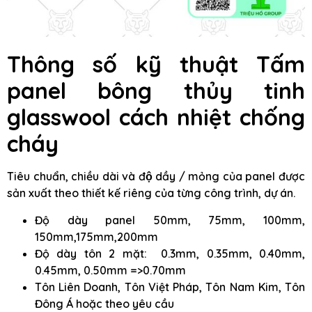
Thông số kỹ thuật
Tấm
panel bông thủy tinh
glasswool
cách nhiệt chống
cháy
Tiêu chuẩn, chiều dài và độ dầy / mỏng của panel được
sản xuất theo thiết kế riêng của từng công trình, dự án.
Độ dày panel 50mm, 75mm, 100mm,
150mm,175mm,200mm
Độ dày tôn 2 mặt: 0.3mm, 0.35mm, 0.40mm,
0.45mm, 0.50mm =>0.70mm
Tôn Liên Doanh, Tôn Việt Pháp, Tôn Nam Kim, Tôn
Đông Á hoặc theo yêu cầu