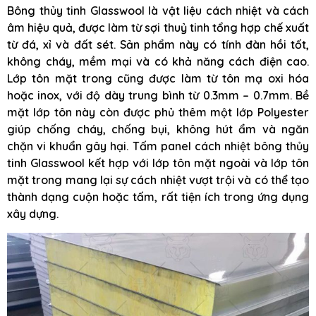
Bông thủy tinh Glasswool là vật liệu cách nhiệt và cách
âm hiệu quả, được làm từ sợi thuỷ tinh tổng hợp chế xuất
từ đá, xỉ và đất sét. Sản phẩm này có tính đàn hồi tốt,
không cháy, mềm mại và có khả năng cách điện cao.
Lớp tôn mặt trong cũng được làm từ tôn mạ oxi hóa
hoặc inox, với độ dày trung bình từ 0.3mm – 0.7mm. Bề
mặt lớp tôn này còn được phủ thêm một lớp Polyester
giúp chống cháy, chống bụi, không hút ẩm và ngăn
chặn vi khuẩn gây hại. Tấm panel cách nhiệt bông thủy
tinh Glasswool kết hợp với lớp tôn mặt ngoài và lớp tôn
mặt trong mang lại sự cách nhiệt vượt trội và có thể tạo
thành dạng cuộn hoặc tấm, rất tiện ích trong ứng dụng
xây dựng.