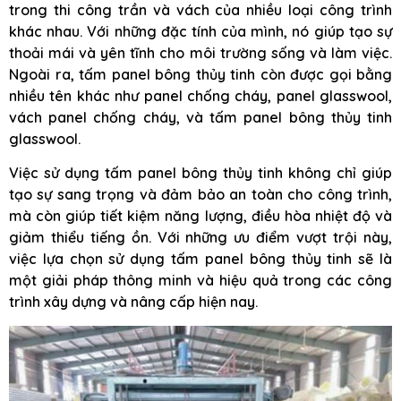
trong thi công trần và vách của nhiều loại công trình
khác nhau. Với những đặc tính của mình, nó giúp tạo sự
thoải mái và yên tĩnh cho môi trường sống và làm việc.
Ngoài ra, tấm panel bông thủy tinh còn được gọi bằng
nhiều tên khác như panel chống cháy, panel glasswool,
vách panel chống cháy, và tấm panel bông thủy tinh
glasswool.
Việc sử dụng tấm panel bông thủy tinh không chỉ giúp
tạo sự sang trọng và đảm bảo an toàn cho công trình,
mà còn giúp tiết kiệm năng lượng, điều hòa nhiệt độ và
giảm thiểu tiếng ồn. Với những ưu điểm vượt trội này,
việc lựa chọn sử dụng tấm panel bông thủy tinh sẽ là
một giải pháp thông minh và hiệu quả trong các công
trình xây dựng và nâng cấp hiện nay.