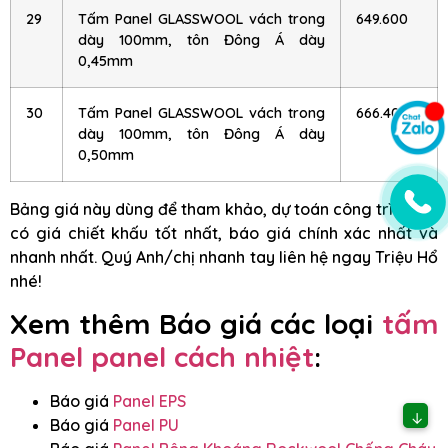
29
Tấm Panel GLASSWOOL vách trong
649.600
dày 100mm, tôn Đông Á dày
0,45mm
30
Tấm Panel GLASSWOOL vách trong
666.400
dày 100mm, tôn Đông Á dày
0,50mm
Bảng giá này dùng để tham khảo, dự toán công trình. Để
có giá chiết khấu tốt nhất, báo giá chính xác nhất và
nhanh nhất. Quý Anh/chị nhanh tay liên hệ ngay Triệu Hổ
nhé!
Xem thêm Báo giá các loại
tấm
Panel panel cách nhiệt
:
Báo giá
Panel EPS
↓
Báo giá
Panel PU