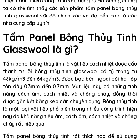
thiện hoàn thiện công trình xây dựng. Ở Hà Giang, chúng
ta có thể tìm thấy các sản phẩm tấm panel bông thủy
tinh glasswool với độ chính xác và độ bền cao từ các
nhà cung cấp uy tín.
Tấm Panel Bông Thủy Tinh
Glasswool là gì?
Tấm panel bông thủy tinh là vật liệu cách nhiệt được cấu
thành từ lõi bông thủy tinh glasswool có tỷ trọng từ
48kg/m3 đến 64kg/m3, được bọc bên ngoài bởi hai lớp
tôn dày 0.3mm đến 0.7mm. Vật liệu này có những tính
năng cách âm, cách nhiệt và chống cháy, đồng thời
được gắn kết bằng keo dán chuyên dụng. Bông thủy tinh
là một loại vật liệu phổ biến trong nhiều công trình hiện
nay do khả năng tiêu âm, cách âm, cách nhiệt và chống
cháy rất hiệu quả.
Tấm panel bông thủy tinh rất thích hợp để sử dụng