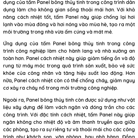
dụng của tấm Panel bông thủy tinh trong công trình dân
dụng làm cho không gian sống thoải mái hơn. Với khả
năng cách nhiệt tốt, tấm Panel này giúp chống lại hơi
lạnh vào mùa đông và hơi nóng vào mùa hè, tạo ra một
môi trường trong nhà vừa ấm cúng và mát mẻ.
Ứng dụng của tấm Panel bông thủy tinh trong công
trình công nghiệp làm cho hành lang và nhà xưởng an
toàn hơn. Panel cách nhiệt này giúp giảm tiếng ồn và độ
rung từ máy móc trong quá trình sản xuất, bảo vệ sức
khỏe của công nhân và tăng hiệu suất lao động. Hơn
nữa, Panel cách nhiệt còn có thể chống cháy, giảm nguy
cơ xảy ra cháy nổ trong môi trường công nghiệp.
Ngoài ra, Panel bông thủy tinh còn được sử dụng như vật
liệu xây dựng để làm vách ngăn và đóng trần cho các
công trình. Với đặc tính cách nhiệt, tấm Panel này giúp
ngăn không cho nhiệt độ và âm thanh truyền qua giữa
các phòng, tạo ra sự riêng tư và thoải mái cho các công
trình như khách sạn, văn phòng, hay nhà hàng. Đồng