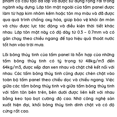
phẩm có cấu tạo đa lớp và được sử dụng rộng rãi trong
ngành xây dựng. Lớp tôn mặt ngoài của tấm panel được
làm từ hợp kim nhôm kẽm hoặc tôn mạ màu và đã được
qua quá trình chống oxy hóa, giúp bảo vệ khỏi ăn mòn
và chịu được lực tác động và điều kiện thời tiết khác
nhau. Lớp tôn mặt này có độ dày từ 0.3 – 0.7mm và có
gân chạy theo chiều ngang để tạo hiệu quả thoát nước
tốt hơn vào trời mưa.
Lõi bông thủy tinh của tấm panel là hỗn hợp của những
tấm bông thủy tinh có tỷ trọng từ 48kg/m3 đến
64kg/m3, được xếp đan xen nhau và chặt chẽ kết nối với
nhau. Các tấm bông thủy tinh cũng được chèn chặt vào
toàn bộ tấm panel theo chiều dọc và chiều ngang. Việc
giữa các tấm bông thủy tinh và giữa tấm bông thủy tinh
với tấm tôn bên trên, bên dưới được liên kết với nhau
bằng keo tạo bọt cường độ cao. Nhờ công nghệ sản
xuất hiện đại, khối bông thủy tinh dính chặt và có độ
cứng rất cao.