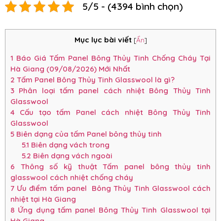
5/5 - (4394 bình chọn)
Mục lục bài viết
[
Ẩn
]
1
Báo Giá Tấm Panel Bông Thủy Tinh Chống Cháy Tại
Hà Giang (09/08/2026) Mới Nhất
2
Tấm Panel Bông Thủy Tinh Glasswool là gì?
3
Phân loại tấm panel cách nhiệt Bông Thủy Tinh
Glasswool
4
Cấu tạo tấm Panel cách nhiệt Bông Thủy Tinh
Glasswool
5
Biên dạng của tấm Panel bông thủy tinh
5.1
Biên dạng vách trong
5.2
Biên dạng vách ngoài
6
Thông số kỹ thuật Tấm panel bông thủy tinh
glasswool cách nhiệt chống cháy
7
Ưu điểm tấm panel Bông Thủy Tinh Glasswool cách
nhiệt tại Hà Giang
8
Ứng dụng tấm panel Bông Thủy Tinh Glasswool tại
Hà Giang