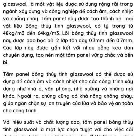
glasswool, là một vật liệu được sử dụng rộng rãi trong
ngành xây dựng và công nghiệp để cách âm, cách nhiệt
và chống cháy. Tấm panel này được tạo thành bởi loại
vật liệu Bông thủy tinh glasswool, có tỷ trọng từ
48kg/m3 đến 64kg/m3. Lõi bông thủy tinh glasswool
này được bao bọc bởi 2 lớp tôn dày 0.3mm đến 0.7mm.
Các lớp này được gắn kết với nhau bằng keo dán
chuyên dụng, tạo nên một tấm panel vững chắc và bền
bỉ.
Tấm panel bông thủy tinh glasswool có thể được sử
dụng để cách âm và cách nhiệt cho các công trình xây
dựng như nhà ở, văn phòng, nhà xưởng và những nơi
khác. Ngoài ra, chúng cũng có khả năng chống cháy,
giúp ngăn chặn sự lan truyền của lửa và bảo vệ an toàn
cho công trình.
Với hiệu suất và chất lượng cao, tấm panel bông thủy
tinh glasswool là một lựa chọn tuyệt vời cho việc cải