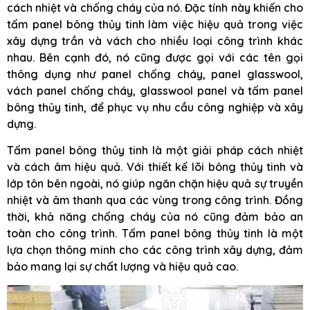
cách nhiệt và chống cháy của nó. Đặc tính này khiến cho
tấm panel bông thủy tinh làm việc hiệu quả trong việc
xây dựng trần và vách cho nhiều loại công trình khác
nhau. Bên cạnh đó, nó cũng được gọi với các tên gọi
thông dụng như panel chống cháy, panel glasswool,
vách panel chống cháy, glasswool panel và tấm panel
bông thủy tinh, để phục vụ nhu cầu công nghiệp và xây
dựng.
Tấm panel bông thủy tinh là một giải pháp cách nhiệt
và cách âm hiệu quả. Với thiết kế lõi bông thủy tinh và
lớp tôn bên ngoài, nó giúp ngăn chặn hiệu quả sự truyền
nhiệt và âm thanh qua các vùng trong công trình. Đồng
thời, khả năng chống cháy của nó cũng đảm bảo an
toàn cho công trình. Tấm panel bông thủy tinh là một
lựa chọn thông minh cho các công trình xây dựng, đảm
bảo mang lại sự chất lượng và hiệu quả cao.