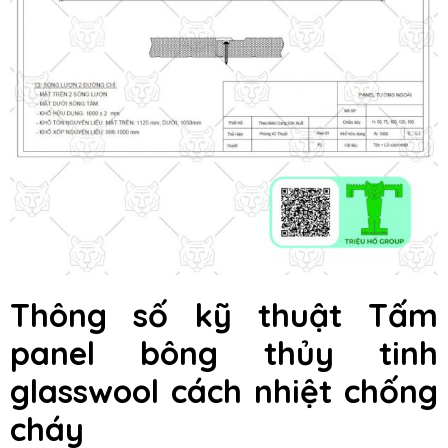
Thông số kỹ thuật
Tấm
panel bông thủy tinh
glasswool
cách nhiệt chống
cháy