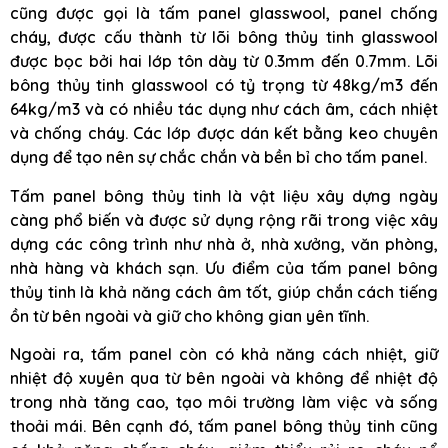
cũng được gọi là tấm panel glasswool, panel chống
cháy, được cấu thành từ lõi bông thủy tinh glasswool
được bọc bởi hai lớp tôn dày từ 0.3mm đến 0.7mm. Lõi
bông thủy tinh glasswool có tỷ trọng từ 48kg/m3 đến
64kg/m3 và có nhiều tác dụng như cách âm, cách nhiệt
và chống cháy. Các lớp được dán kết bằng keo chuyên
dụng để tạo nên sự chắc chắn và bền bỉ cho tấm panel.
Tấm panel bông thủy tinh là vật liệu xây dựng ngày
càng phổ biến và được sử dụng rộng rãi trong việc xây
dựng các công trình như nhà ở, nhà xưởng, văn phòng,
nhà hàng và khách sạn. Ưu điểm của tấm panel bông
thủy tinh là khả năng cách âm tốt, giúp chắn cách tiếng
ồn từ bên ngoài và giữ cho không gian yên tĩnh.
Ngoài ra, tấm panel còn có khả năng cách nhiệt, giữ
nhiệt độ xuyên qua từ bên ngoài và không để nhiệt độ
trong nhà tăng cao, tạo môi trường làm việc và sống
thoải mái. Bên cạnh đó, tấm panel bông thủy tinh cũng