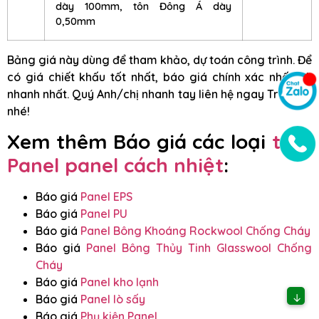
dày 100mm, tôn Đông Á dày
0,50mm
Bảng giá này dùng để tham khảo, dự toán công trình. Để
có giá chiết khấu tốt nhất, báo giá chính xác nhất và
nhanh nhất. Quý Anh/chị nhanh tay liên hệ ngay Triệu Hổ
nhé!
Xem thêm Báo giá các loại
tấm
Panel panel cách nhiệt
:
Báo giá
Panel EPS
Báo giá
Panel PU
Báo giá
Panel Bông Khoáng Rockwool Chống Cháy
Báo giá
Panel Bông Thủy Tinh Glasswool Chống
Cháy
Báo giá
Panel kho lạnh
↓
Báo giá
Panel lò sấy
Báo giá
Phụ kiện Panel