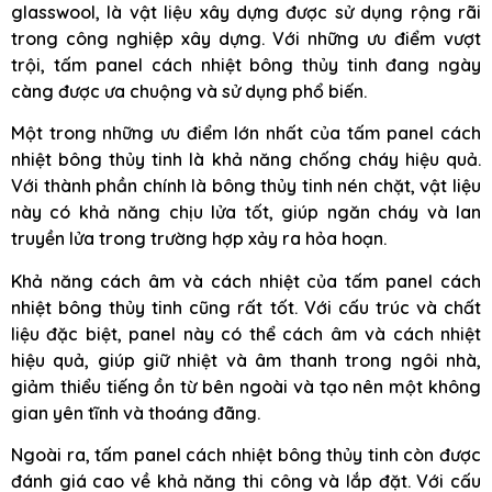
glasswool, là vật liệu xây dựng được sử dụng rộng rãi
trong công nghiệp xây dựng. Với những ưu điểm vượt
trội, tấm panel cách nhiệt bông thủy tinh đang ngày
càng được ưa chuộng và sử dụng phổ biến.
Một trong những ưu điểm lớn nhất của tấm panel cách
nhiệt bông thủy tinh là khả năng chống cháy hiệu quả.
Với thành phần chính là bông thủy tinh nén chặt, vật liệu
này có khả năng chịu lửa tốt, giúp ngăn cháy và lan
truyền lửa trong trường hợp xảy ra hỏa hoạn.
Khả năng cách âm và cách nhiệt của tấm panel cách
nhiệt bông thủy tinh cũng rất tốt. Với cấu trúc và chất
liệu đặc biệt, panel này có thể cách âm và cách nhiệt
hiệu quả, giúp giữ nhiệt và âm thanh trong ngôi nhà,
giảm thiểu tiếng ồn từ bên ngoài và tạo nên một không
gian yên tĩnh và thoáng đãng.
Ngoài ra, tấm panel cách nhiệt bông thủy tinh còn được
đánh giá cao về khả năng thi công và lắp đặt. Với cấu