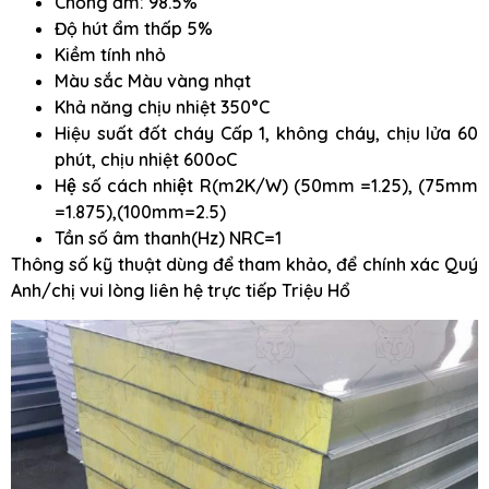
Chống ẩm: 98.5%
Độ hút ẩm thấp 5%
Kiềm tính nhỏ
Màu sắc Màu vàng nhạt
Khả năng chịu nhiệt 350°C
Hiệu suất đốt cháy Cấp 1, không cháy, chịu lửa 60
phút, chịu nhiệt 600oC
Hệ số cách nhiệt R(m2K/W) (50mm =1.25), (75mm
=1.875),(100mm=2.5)
Tần số âm thanh(Hz) NRC=1
Thông số kỹ thuật dùng để tham khảo, để chính xác Quý
Anh/chị vui lòng liên hệ trực tiếp Triệu Hổ