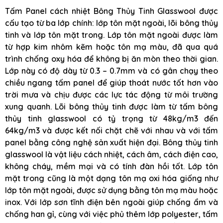
Tấm Panel cách nhiệt Bông Thủy Tinh Glasswool được
cấu tạo từ ba lớp chính: lớp tôn mặt ngoài, lõi bông thủy
tinh và lớp tôn mặt trong. Lớp tôn mặt ngoài được làm
từ hợp kim nhôm kẽm hoặc tôn mạ màu, đã qua quá
trình chống oxy hóa để không bị ăn mòn theo thời gian.
Lớp này có độ dày từ 0.3 – 0.7mm và có gân chạy theo
chiều ngang tấm panel để giúp thoát nước tốt hơn vào
trời mưa và chịu được các lực tác động từ môi trường
xung quanh. Lõi bông thủy tinh được làm từ tấm bông
thủy tinh glasswool có tỷ trọng từ 48kg/m3 đến
64kg/m3 và được kết nối chặt chẽ với nhau và với tấm
panel bằng công nghệ sản xuất hiện đại. Bông thủy tinh
glasswool là vật liệu cách nhiệt, cách âm, cách điện cao,
không cháy, mềm mại và có tính đàn hồi tốt. Lớp tôn
mặt trong cũng là một dạng tôn mạ oxi hóa giống như
lớp tôn mặt ngoài, được sử dụng bằng tôn mạ màu hoặc
inox. Với lớp sơn tĩnh điện bên ngoài giúp chống ẩm và
chống han gỉ, cùng với việc phủ thêm lớp polyester, tấm