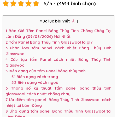
5/5 - (4914 bình chọn)
Mục lục bài viết
[
Ẩn
]
1
Báo Giá Tấm Panel Bông Thủy Tinh Chống Cháy Tại
Lâm Đồng (09/08/2026) Mới Nhất
2
Tấm Panel Bông Thủy Tinh Glasswool là gì?
3
Phân loại tấm panel cách nhiệt Bông Thủy Tinh
Glasswool
4
Cấu tạo tấm Panel cách nhiệt Bông Thủy Tinh
Glasswool
5
Biên dạng của tấm Panel bông thủy tinh
5.1
Biên dạng vách trong
5.2
Biên dạng vách ngoài
6
Thông số kỹ thuật Tấm panel bông thủy tinh
glasswool cách nhiệt chống cháy
7
Ưu điểm tấm panel Bông Thủy Tinh Glasswool cách
nhiệt tại Lâm Đồng
8
Ứng dụng tấm panel Bông Thủy Tinh Glasswool tại
Lâm Đồng