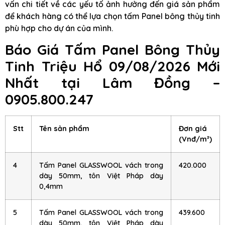
vấn chi tiết về các yếu tố ảnh hưởng đến giá sản phẩm
để khách hàng có thể lựa chọn tấm Panel bông thủy tinh
phù hợp cho dự án của mình.
Báo Giá Tấm Panel Bông Thủy
Tinh Triệu Hổ 09/08/2026 Mới
Nhất tại Lâm Đồng –
0905.800.247
Stt
Tên sản phẩm
Đơn giá
(Vnđ/m²)
4
Tấm Panel GLASSWOOL vách trong
420.000
dày 50mm, tôn Việt Pháp dày
0,4mm
5
Tấm Panel GLASSWOOL vách trong
439.600
dày 50mm, tôn Việt Pháp dày