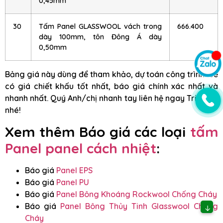
0,45mm
30
Tấm Panel GLASSWOOL vách trong
666.400
dày 100mm, tôn Đông Á dày
0,50mm
Bảng giá này dùng để tham khảo, dự toán công trình. Để
có giá chiết khấu tốt nhất, báo giá chính xác nhất và
nhanh nhất. Quý Anh/chị nhanh tay liên hệ ngay Triệu Hổ
nhé!
Xem thêm Báo giá các loại
tấm
Panel panel cách nhiệt
:
Báo giá
Panel EPS
Báo giá
Panel PU
Báo giá
Panel Bông Khoáng Rockwool Chống Cháy
Báo giá
Panel Bông Thủy Tinh Glasswool Chống
↓
Cháy