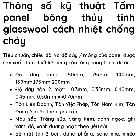
Thông số kỹ thuật
Tấm
panel bông thủy tinh
glasswool
cách nhiệt chống
cháy
Tiêu chuẩn, chiều dài và độ dầy / mỏng của panel được
sản xuất theo thiết kế riêng của từng công trình, dự án.
Độ dày panel 50mm, 75mm, 100mm,
150mm,175mm,200mm
Độ dày tôn 2 mặt: 0.3mm, 0.35mm, 0.40mm,
0.45mm, 0.50mm =>0.70mm
Tôn Liên Doanh, Tôn Việt Pháp, Tôn Nam Kim, Tôn
Đông Á hoặc theo yêu cầu
Màu sắc: Trắng sữa, vàng kem, xanh ngọc, ghi
xám, đỏ, xanh dương hoặc theo yêu cầu.
Bề mặt tôn 2 bên: dạng phẳng, sóng nhẹ, nhiều