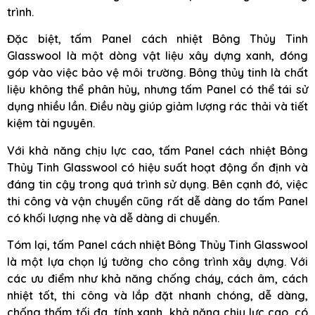
trình.
Đặc biệt, tấm Panel cách nhiệt Bông Thủy Tinh
Glasswool là một dòng vật liệu xây dựng xanh, đóng
góp vào việc bảo vệ môi trường. Bông thủy tinh là chất
liệu không thể phân hủy, nhưng tấm Panel có thể tái sử
dụng nhiều lần. Điều này giúp giảm lượng rác thải và tiết
kiệm tài nguyên.
Với khả năng chịu lực cao, tấm Panel cách nhiệt Bông
Thủy Tinh Glasswool có hiệu suất hoạt động ổn định và
đáng tin cậy trong quá trình sử dụng. Bên cạnh đó, việc
thi công và vận chuyển cũng rất dễ dàng do tấm Panel
có khối lượng nhẹ và dễ dàng di chuyển.
Tóm lại, tấm Panel cách nhiệt Bông Thủy Tinh Glasswool
là một lựa chọn lý tưởng cho công trình xây dựng. Với
các ưu điểm như khả năng chống cháy, cách âm, cách
nhiệt tốt, thi công và lắp đặt nhanh chóng, dễ dàng,
chống thấm tối đa, tính xanh, khả năng chịu lực cao, có