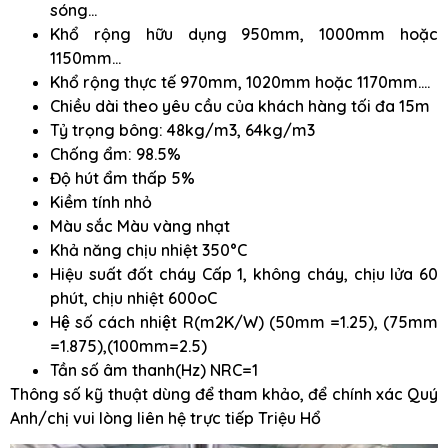
sóng…
Khổ rộng hữu dụng 950mm, 1000mm hoặc
1150mm…
Khổ rộng thực tế 970mm, 1020mm hoặc 1170mm….
Chiều dài theo yêu cầu của khách hàng tối đa 15m
Tỷ trọng bông: 48kg/m3, 64kg/m3
Chống ẩm: 98.5%
Độ hút ẩm thấp 5%
Kiềm tính nhỏ
Màu sắc Màu vàng nhạt
Khả năng chịu nhiệt 350°C
Hiệu suất đốt cháy Cấp 1, không cháy, chịu lửa 60
phút, chịu nhiệt 600oC
Hệ số cách nhiệt R(m2K/W) (50mm =1.25), (75mm
=1.875),(100mm=2.5)
Tần số âm thanh(Hz) NRC=1
Thông số kỹ thuật dùng để tham khảo, để chính xác Quý
Anh/chị vui lòng liên hệ trực tiếp Triệu Hổ