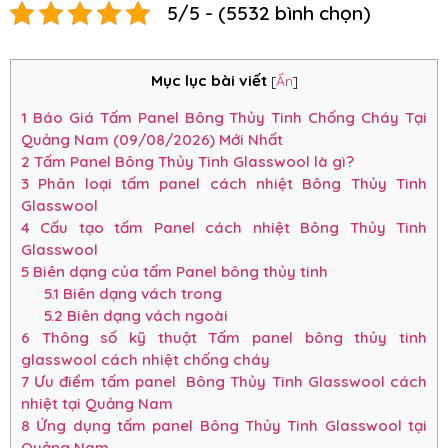
5/5 - (5532 bình chọn)
Mục lục bài viết
[
Ẩn
]
1
Báo Giá Tấm Panel Bông Thủy Tinh Chống Cháy Tại
Quảng Nam (09/08/2026) Mới Nhất
2
Tấm Panel Bông Thủy Tinh Glasswool là gì?
3
Phân loại tấm panel cách nhiệt Bông Thủy Tinh
Glasswool
4
Cấu tạo tấm Panel cách nhiệt Bông Thủy Tinh
Glasswool
5
Biên dạng của tấm Panel bông thủy tinh
5.1
Biên dạng vách trong
5.2
Biên dạng vách ngoài
6
Thông số kỹ thuật Tấm panel bông thủy tinh
glasswool cách nhiệt chống cháy
7
Ưu điểm tấm panel Bông Thủy Tinh Glasswool cách
nhiệt tại Quảng Nam
8
Ứng dụng tấm panel Bông Thủy Tinh Glasswool tại
Quảng Nam