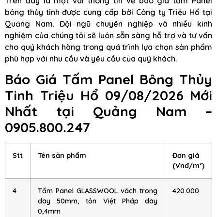
Trên đây là một vài thông tin về báo giá tấm Panel
bông thủy tinh được cung cấp bởi Công ty Triệu Hổ tại
Quảng Nam. Đội ngũ chuyên nghiệp và nhiều kinh
nghiệm của chúng tôi sẽ luôn sẵn sàng hỗ trợ và tư vấn
cho quý khách hàng trong quá trình lựa chọn sản phẩm
phù hợp với nhu cầu và yêu cầu của quý khách.
Báo Giá Tấm Panel Bông Thủy
Tinh Triệu Hổ 09/08/2026 Mới
Nhất tại Quảng Nam –
0905.800.247
Stt
Tên sản phẩm
Đơn giá
(Vnđ/m²)
4
Tấm Panel GLASSWOOL vách trong
420.000
dày 50mm, tôn Việt Pháp dày
0,4mm