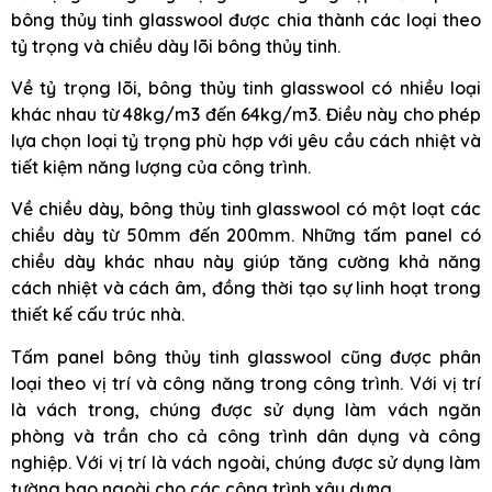
bông thủy tinh glasswool được chia thành các loại theo
tỷ trọng và chiều dày lõi bông thủy tinh.
Về tỷ trọng lõi, bông thủy tinh glasswool có nhiều loại
khác nhau từ 48kg/m3 đến 64kg/m3. Điều này cho phép
lựa chọn loại tỷ trọng phù hợp với yêu cầu cách nhiệt và
tiết kiệm năng lượng của công trình.
Về chiều dày, bông thủy tinh glasswool có một loạt các
chiều dày từ 50mm đến 200mm. Những tấm panel có
chiều dày khác nhau này giúp tăng cường khả năng
cách nhiệt và cách âm, đồng thời tạo sự linh hoạt trong
thiết kế cấu trúc nhà.
Tấm panel bông thủy tinh glasswool cũng được phân
loại theo vị trí và công năng trong công trình. Với vị trí
là vách trong, chúng được sử dụng làm vách ngăn
phòng và trần cho cả công trình dân dụng và công
nghiệp. Với vị trí là vách ngoài, chúng được sử dụng làm
tường bao ngoài cho các công trình xây dựng.