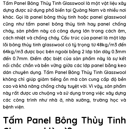
Tấm Panel Bông Thủy Tinh Glasswool là một vật liệu xây
dựng được sử dụng phổ biến tại Quảng Nam và nhiều nơi
khác. Gọi là panel bông thủy tinh hoặc panel glasswool
cũng như tấm panel bông thủy tinh hay panel chống
cháy, sản phẩm này có công dụng lớn trong cách âm,
cách nhiệt và chống cháy. Cấu trúc của panel là một lớp
lõi bông thủy tinh glasswool có tỷ trọng từ 48kg/m3 đến
64kg/m3 được bọc bên ngoài bằng 2 lớp tôn dày 0.3mm
đến 0.7mm. Điểm đặc biệt của sản phẩm này là sự kết
nối chắc chắn và bền vững giữa các lớp panel bằng keo
dán chuyên dụng. Tấm Panel Bông Thủy Tinh Glasswool
không chỉ giúp giảm tiếng ồn mà còn cung cấp độ bền
cao và khả năng chống cháy tuyệt vời. Vì vậy, sản phẩm
này rất được ưa chuộng và sử dụng trong việc xây dựng
các công trình như nhà ở, nhà xưởng, trường học và
bệnh viện.
Tấm Panel Bông Thủy Tinh