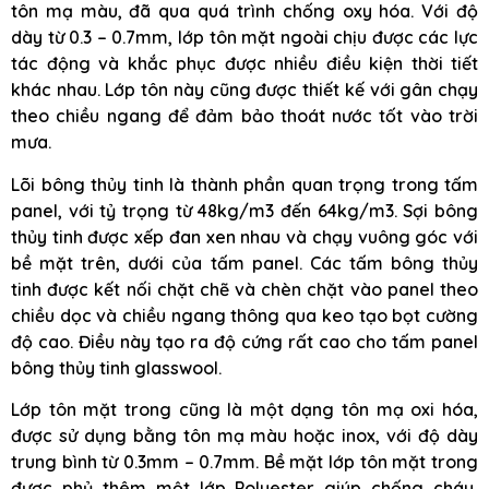
tôn mạ màu, đã qua quá trình chống oxy hóa. Với độ
dày từ 0.3 – 0.7mm, lớp tôn mặt ngoài chịu được các lực
tác động và khắc phục được nhiều điều kiện thời tiết
khác nhau. Lớp tôn này cũng được thiết kế với gân chạy
theo chiều ngang để đảm bảo thoát nước tốt vào trời
mưa.
Lõi bông thủy tinh là thành phần quan trọng trong tấm
panel, với tỷ trọng từ 48kg/m3 đến 64kg/m3. Sợi bông
thủy tinh được xếp đan xen nhau và chạy vuông góc với
bề mặt trên, dưới của tấm panel. Các tấm bông thủy
tinh được kết nối chặt chẽ và chèn chặt vào panel theo
chiều dọc và chiều ngang thông qua keo tạo bọt cường
độ cao. Điều này tạo ra độ cứng rất cao cho tấm panel
bông thủy tinh glasswool.
Lớp tôn mặt trong cũng là một dạng tôn mạ oxi hóa,
được sử dụng bằng tôn mạ màu hoặc inox, với độ dày
trung bình từ 0.3mm – 0.7mm. Bề mặt lớp tôn mặt trong
được phủ thêm một lớp Polyester giúp chống cháy,