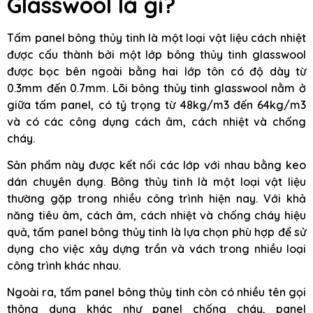
Glasswool là gì?
Tấm panel bông thủy tinh là một loại vật liệu cách nhiệt
được cấu thành bởi một lớp bông thủy tinh glasswool
được bọc bên ngoài bằng hai lớp tôn có độ dày từ
0.3mm đến 0.7mm. Lõi bông thủy tinh glasswool nằm ở
giữa tấm panel, có tỷ trọng từ 48kg/m3 đến 64kg/m3
và có các công dụng cách âm, cách nhiệt và chống
cháy.
Sản phẩm này được kết nối các lớp với nhau bằng keo
dán chuyên dụng. Bông thủy tinh là một loại vật liệu
thường gặp trong nhiều công trình hiện nay. Với khả
năng tiêu âm, cách âm, cách nhiệt và chống cháy hiệu
quả, tấm panel bông thủy tinh là lựa chọn phù hợp để sử
dụng cho việc xây dựng trần và vách trong nhiều loại
công trình khác nhau.
Ngoài ra, tấm panel bông thủy tinh còn có nhiều tên gọi
thông dụng khác như panel chống cháy, panel