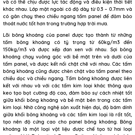
và có thể chịu được lực tác động và điều kiện thời tiết
khác nhau. Lớp mặt ngoài có độ dày từ 0.3 – 0.7mm và
có gân chạy theo chiều ngang tấm panel để đảm bảo
thoát nước tốt hơn trong trường hợp trời mưa.
Lõi bông khoáng của panel được tạo thành từ những
tấm bông khoáng có tỷ trọng từ 60kg/m3 đến
150kg/m3 và được xếp đan xen với nhau. Sợi bông
khoáng chạy vuông góc với bề mặt trên và dưới của
tấm panel, và được kết nối chặt chẽ với nhau. Các tấm
bông khoáng cũng được chèn chặt vào tấm panel theo
chiều dọc và chiều ngang. Tấm bông khoáng được liên
kết với nhau và với các tấm kim loại khác thông qua
keo tạo bọt cường độ cao, đảm bảo sự cách nhiệt tốt
giữa khối bông khoáng và bề mặt bên trong các tấm
kim loại. Nhờ công nghệ sản xuất hiện đại, độ bám dính
giữa khối bông khoáng và các tấm kim loại là rất tốt,
tạo nên độ cứng cao cho panel bông khoáng. Bông
khoáng là một loại vật liệu được chế tạo từ hai loại