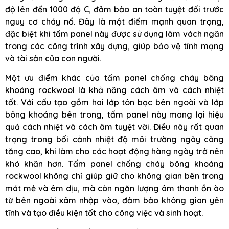
độ lên đến 1000 độ C, đảm bảo an toàn tuyệt đối trước
nguy cơ cháy nổ. Đây là một điểm mạnh quan trọng,
đặc biệt khi tấm panel này được sử dụng làm vách ngăn
trong các công trình xây dựng, giúp bảo vệ tính mạng
và tài sản của con người.
Một ưu điểm khác của tấm panel chống cháy bông
khoáng rockwool là khả năng cách âm và cách nhiệt
tốt. Với cấu tạo gồm hai lớp tôn bọc bên ngoài và lớp
bông khoáng bên trong, tấm panel này mang lại hiệu
quả cách nhiệt và cách âm tuyệt vời. Điều này rất quan
trọng trong bối cảnh nhiệt độ môi trường ngày càng
tăng cao, khi làm cho các hoạt động hàng ngày trở nên
khó khăn hơn. Tấm panel chống cháy bông khoáng
rockwool không chỉ giúp giữ cho không gian bên trong
mát mẻ và êm dịu, mà còn ngăn lượng âm thanh ồn ào
từ bên ngoài xâm nhập vào, đảm bảo không gian yên
tĩnh và tạo điều kiện tốt cho công việc và sinh hoạt.