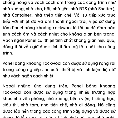
chống nóng và vách cách âm trong các công trình như
nhà xưởng, nhà kho, bãi, nhà yến, nhà BTS (nhà Shelter),
nhà Container, nhà thép tiền chế. Với sự tiếp xúc trực
tiếp với nhiệt độ và âm thanh ngoài trời, việc sử dụng
tấm Panel bông khoáng rockwool là tối ưu để đảm bảo
tính cách âm và cách nhiệt cho không gian bên trong.
Vảch ngăn Panel cải thiện tính chất không gian hiệu quả,
đồng thời vẫn giữ được tính thẩm mỹ tốt nhất cho công
trình.
Panel bông khoáng rockwool còn được sử dụng rộng rãi
trong công nghiệp sản xuất thiết bị và linh kiện điện tử
như vách ngăn cách nhiệt.
Ngoài những ứng dụng trên, Panel bông khoáng
rockwool còn được sử dụng trong nhiều trường hợp
khác như văn phòng, nhà xưởng, bệnh viện, trường học,
siêu thị, nhà tạm, nhà tiền chế, nhà di động. Nó cũng
được lắp nền trong các công trình xây dựng và được sử
dụng để lắp ráp các công trình như nhà tạm, nhà nghỉ,