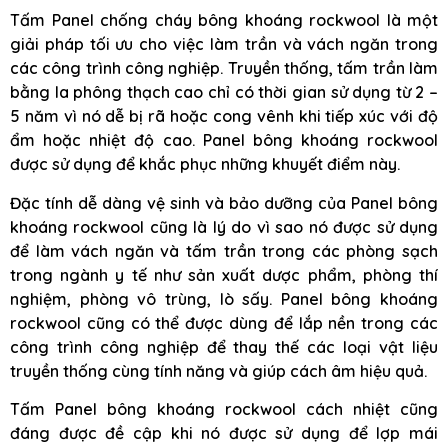
Tấm Panel chống cháy bông khoáng rockwool là một
giải pháp tối ưu cho việc làm trần và vách ngăn trong
các công trình công nghiệp. Truyền thống, tấm trần làm
bằng la phông thạch cao chỉ có thời gian sử dụng từ 2 –
5 năm vì nó dễ bị rã hoặc cong vênh khi tiếp xúc với độ
ẩm hoặc nhiệt độ cao. Panel bông khoáng rockwool
được sử dụng để khắc phục những khuyết điểm này.
Đặc tính dễ dàng vệ sinh và bảo dưỡng của Panel bông
khoáng rockwool cũng là lý do vì sao nó được sử dụng
để làm vách ngăn và tấm trần trong các phòng sạch
trong ngành y tế như sản xuất dược phẩm, phòng thí
nghiệm, phòng vô trùng, lò sấy. Panel bông khoáng
rockwool cũng có thể được dùng để lắp nền trong các
công trình công nghiệp để thay thế các loại vật liệu
truyền thống cùng tính năng và giúp cách âm hiệu quả.
Tấm Panel bông khoáng rockwool cách nhiệt cũng
đáng được đề cập khi nó được sử dụng để lợp mái