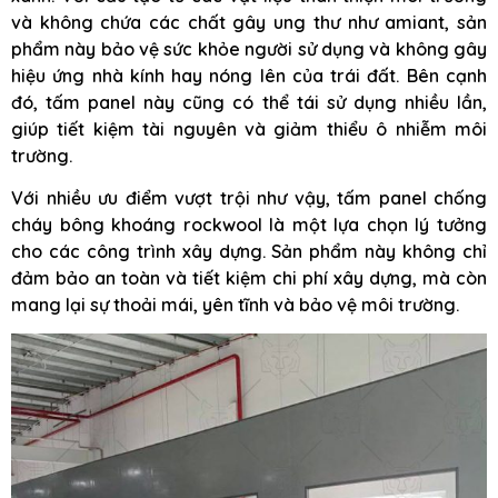
và không chứa các chất gây ung thư như amiant, sản
phẩm này bảo vệ sức khỏe người sử dụng và không gây
hiệu ứng nhà kính hay nóng lên của trái đất. Bên cạnh
đó, tấm panel này cũng có thể tái sử dụng nhiều lần,
giúp tiết kiệm tài nguyên và giảm thiểu ô nhiễm môi
trường.
Với nhiều ưu điểm vượt trội như vậy, tấm panel chống
cháy bông khoáng rockwool là một lựa chọn lý tưởng
cho các công trình xây dựng. Sản phẩm này không chỉ
đảm bảo an toàn và tiết kiệm chi phí xây dựng, mà còn
mang lại sự thoải mái, yên tĩnh và bảo vệ môi trường.