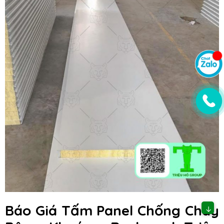
Báo Giá Tấm Panel Chống Cháy
↓