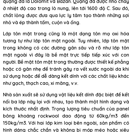
quặng đá là Dolomit và Bazan. Quặng đá được nhỏ chảy
ở nhiệt độ cao trong lò nung, lên tới 1600 độ C. Sau đó,
chất lỏng được đưa qua lực ly tâm tạo thành những sợi
nhỏ và ép thành tấm, cuộn và ống.
Lớp tôn mặt trong cũng là một dạng tôn mạ oxi hóa
tương tự như lớp tôn mặt ngoài. Tuy nhiên, lớp tôn mặt
trong không có các đường gân sâu và rõ như lớp tôn
mặt ngoài vì đây là bề mặt trực tiếp tiếp xúc với con
người. Bề mặt tôn mặt trong thường được thiết kế phẳng
hoặc có gân nhẹ để tránh gây ra vết xước ngoài da khi
sử dụng hoặc để dễ dàng kết dính với các chất liệu khác
như gạch, thạch cao, xi măng, v.v.
Nhà sản xuất sẽ sử dụng vật liệu kết dính đặc biệt để kết
nối ba lớp này lại với nhau, tạo thành một hình dạng và
kích thước nhất định. Trọng lượng tiêu chuẩn của panel
bông khoáng rockwool dao động từ 60kg/m3 đến
150kg/m3. Với hai lớp kim loại bên ngoài, sản phẩm có
hình dáng chắc chắn và không bị móp méo hoặc xiêu