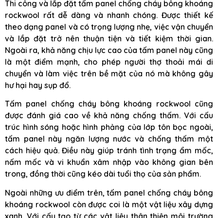
Thi công và lắp đặt tấm panel chống cháy bông khoáng
rockwool rất dễ dàng và nhanh chóng. Được thiết kế
theo dạng panel và có trọng lượng nhẹ, việc vận chuyển
và lắp đặt trở nên thuận tiện và tiết kiệm thời gian.
Ngoài ra, khả năng chịu lực cao của tấm panel này cũng
là một điểm mạnh, cho phép người thợ thoải mái di
chuyển và làm việc trên bề mặt của nó mà không gây
hư hại hay sụp đổ.
Tấm panel chống cháy bông khoáng rockwool cũng
được đánh giá cao về khả năng chống thấm. Với cấu
trúc hình sóng hoặc hình phảng của lớp tôn bọc ngoài,
tấm panel này ngăn lượng nước và chống thấm một
cách hiệu quả. Điều này giúp tránh tình trạng ẩm mốc,
nấm mốc và vi khuẩn xâm nhập vào không gian bên
trong, đồng thời cũng kéo dài tuổi thọ của sản phẩm.
Ngoài những ưu điểm trên, tấm panel chống cháy bông
khoáng rockwool còn được coi là một vật liệu xây dựng
xanh. Với cấu tạo từ các vật liệu thân thiện môi trường