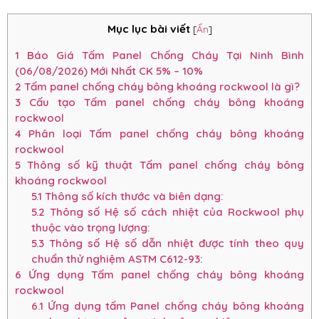
Mục lục bài viết
[
Ẩn
]
1
Báo Giá Tấm Panel Chống Cháy Tại Ninh Bình
(06/08/2026) Mới Nhất CK 5% – 10%
2
Tấm panel chống cháy bông khoáng rockwool là gì?
3
Cấu tạo Tấm panel chống cháy bông khoáng
rockwool
4
Phân loại Tấm panel chống cháy bông khoáng
rockwool
5
Thông số kỹ thuật Tấm panel chống cháy bông
khoáng rockwool
5.1
Thông số kích thước và biên dạng:
5.2
Thông số Hệ số cách nhiệt của Rockwool phụ
thuộc vào trọng lượng:
5.3
Thông số Hệ số dẫn nhiệt được tính theo quy
chuẩn thử nghiệm ASTM C612-93:
6
Ứng dụng Tấm panel chống cháy bông khoáng
rockwool
6.1
Ứng dụng tấm Panel chống cháy bông khoáng