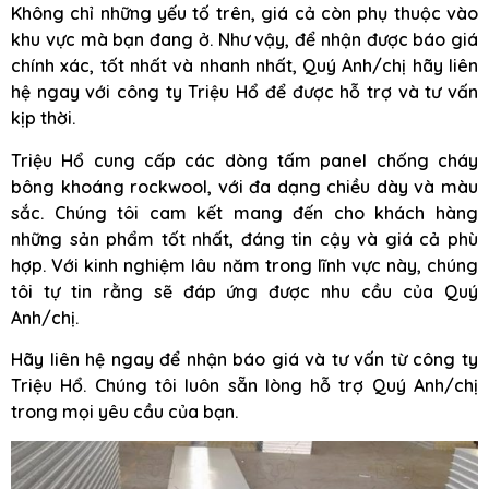
Không chỉ những yếu tố trên, giá cả còn phụ thuộc vào
khu vực mà bạn đang ở. Như vậy, để nhận được báo giá
chính xác, tốt nhất và nhanh nhất, Quý Anh/chị hãy liên
hệ ngay với công ty Triệu Hổ để được hỗ trợ và tư vấn
kịp thời.
Triệu Hổ cung cấp các dòng tấm panel chống cháy
bông khoáng rockwool, với đa dạng chiều dày và màu
sắc. Chúng tôi cam kết mang đến cho khách hàng
những sản phẩm tốt nhất, đáng tin cậy và giá cả phù
hợp. Với kinh nghiệm lâu năm trong lĩnh vực này, chúng
tôi tự tin rằng sẽ đáp ứng được nhu cầu của Quý
Anh/chị.
Hãy liên hệ ngay để nhận báo giá và tư vấn từ công ty
Triệu Hổ. Chúng tôi luôn sẵn lòng hỗ trợ Quý Anh/chị
trong mọi yêu cầu của bạn.