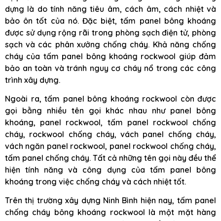
dựng là do tính năng tiêu âm, cách âm, cách nhiệt và
bảo ôn tốt của nó. Đặc biệt, tấm panel bông khoáng
được sử dụng rộng rãi trong phòng sạch điện tử, phòng
sạch và các phân xưởng chống cháy. Khả năng chống
cháy của tấm panel bông khoáng rockwool giúp đảm
bảo an toàn và tránh nguy cơ cháy nổ trong các công
trình xây dựng.
Ngoài ra, tấm panel bông khoáng rockwool còn được
gọi bằng nhiều tên gọi khác nhau như panel bông
khoáng, panel rockwool, tấm panel rockwool chống
cháy, rockwool chống cháy, vách panel chống cháy,
vách ngăn panel rockwool, panel rockwool chống cháy,
tấm panel chống cháy. Tất cả những tên gọi này đều thể
hiện tính năng và công dụng của tấm panel bông
khoáng trong việc chống cháy và cách nhiệt tốt.
Trên thị trường xây dựng Ninh Bình hiện nay, tấm panel
chống cháy bông khoáng rockwool là một mặt hàng