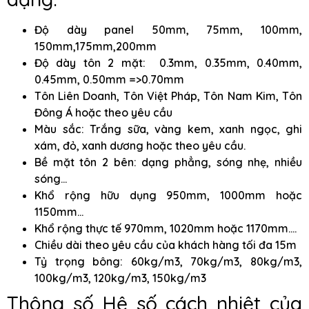
Độ dày panel 50mm, 75mm, 100mm,
150mm,175mm,200mm
Độ dày tôn 2 mặt: 0.3mm, 0.35mm, 0.40mm,
0.45mm, 0.50mm =>0.70mm
Tôn Liên Doanh, Tôn Việt Pháp, Tôn Nam Kim, Tôn
Đông Á hoặc theo yêu cầu
Màu sắc: Trắng sữa, vàng kem, xanh ngọc, ghi
xám, đỏ, xanh dương hoặc theo yêu cầu.
Bề mặt tôn 2 bên: dạng phẳng, sóng nhẹ, nhiều
sóng…
Khổ rộng hữu dụng 950mm, 1000mm hoặc
1150mm…
Khổ rộng thực tế 970mm, 1020mm hoặc 1170mm….
Chiều dài theo yêu cầu của khách hàng tối đa 15m
Tỷ trọng bông: 60kg/m3, 70kg/m3, 80kg/m3,
100kg/m3, 120kg/m3, 150kg/m3
Thông số Hệ số cách nhiệt của