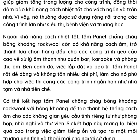
giúp giảm tổng trọng lượng cho công trình, đồng thời
đảm bảo khả năng cách nhiệt tốt cho vách ngăn và trần
nhà. Vì vậy, nó thường được sử dụng rộng rãi trong các
công trình lớn như siêu thị, bệnh viện và trường học.
Ngoài khả năng cách nhiệt tốt, tấm Panel chống cháy
bông khoáng rockwool còn có khả năng cách âm, trở
thành lựa chọn hàng đầu cho các công trình yêu cầu
cao về xử lý âm thanh như quán bar, karaoke và phòng
thu âm. Bên cạnh đó, việc lắp đặt và bảo trì tấm Panel
rất dễ dàng và không tốn nhiều chi phí, làm cho nó phù
hợp cho việc thi công các công trình ngắn hạn như nhà
tạm và nhà tiền chế.
Có thể kết hợp tấm Panel chống cháy bông khoáng
rockwool với bông khoáng để tạo thành hệ thống cách
âm cho các không gian yêu cầu tính riêng tư như phòng
họp, nhà nghỉ và thư viện. Sự kết hợp này mang lại hiệu
quả cao trong việc giảm tiếng ồn và tạo ra một môi
trường yên tĩnh và thoải mái cho người sử dụng.