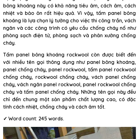
bông khoáng này có khả năng tiêu âm, cách âm, cách
nhiệt và bảo ôn rất hiệu quả. Vì vậy, tấm panel bông
khoáng là lựa chọn lý tưởng cho việc thi công trần, vách
ngăn và các công trình có yêu cầu chống cháy nổ như
phòng sạch điện tử, phòng sạch và phân xưởng chống
cháy.
Tấm panel bông khoáng rockwool còn được biết đến
với nhiều tên gọi thông dụng như panel bông khoáng,
panel chống cháy, panel rockwool, tấm panel rockwool
chống cháy, rockwool chống cháy, vách panel chống
cháy, vách ngăn panel rockwool, panel rockwool chống
cháy và tấm panel chống cháy. Những tên gọi này đều
chỉ đến chung một sản phẩm chất lượng cao, có đặc
tính cách nhiệt, chống cháy và cách âm tốt.
✓ Word count: 245 words.