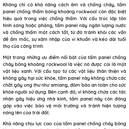
Không chỉ có khả năng cách âm và chống cháy, tấm
panel chống thấm bông khoáng rockwool còn đặc biệt
hiệu quả trong việc chống thấm. Với cấu trúc lớp tôn
hình sóng hoặc phảng, tấm panel này ngăn lượng nước
và chống thấm một cách tốt, từ đó tránh khỏi các vấn
đề ẩm mốc, sự xâm nhập của vi khuẩn và kéo dài tuổi
thọ của công trình.
Một trong những ưu điểm nổi bật của tấm panel chống
cháy bông khoáng rockwool là việc nó được coi là một
vật liệu xanh. Với cấu tạo từ các vật liệu thân thiện và
không gây hại sức khỏe, tấm panel này không chứa các
chất gây ung thư như amiang, đảm bảo an toàn cho sức
khỏe người sử dụng. Bên cạnh đó, vì không chứa các tác
nhân gây hiệu ứng nhà kính, tấm panel này còn đóng
góp vào việc bảo vệ môi trường và tránh hiện tượng
nóng lên của trái đất.
Khả năng chịu lực cao của tấm panel chống cháy bông