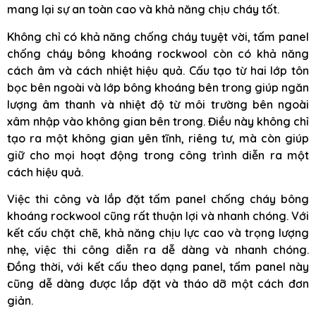
mang lại sự an toàn cao và khả năng chịu cháy tốt.
Không chỉ có khả năng chống cháy tuyệt vời, tấm panel
chống cháy bông khoáng rockwool còn có khả năng
cách âm và cách nhiệt hiệu quả. Cấu tạo từ hai lớp tôn
bọc bên ngoài và lớp bông khoáng bên trong giúp ngăn
lượng âm thanh và nhiệt độ từ môi trường bên ngoài
xâm nhập vào không gian bên trong. Điều này không chỉ
tạo ra một không gian yên tĩnh, riêng tư, mà còn giúp
giữ cho mọi hoạt động trong công trình diễn ra một
cách hiệu quả.
Việc thi công và lắp đặt tấm panel chống cháy bông
khoáng rockwool cũng rất thuận lợi và nhanh chóng. Với
kết cấu chặt chẽ, khả năng chịu lực cao và trọng lượng
nhẹ, việc thi công diễn ra dễ dàng và nhanh chóng.
Đồng thời, với kết cấu theo dạng panel, tấm panel này
cũng dễ dàng được lắp đặt và tháo dỡ một cách đơn
giản.