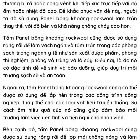
thường bị rã hoặc cong vênh khi tiếp xúc trực tiếp với độ
ẩm hoặc nhiệt độ cao. Để khắc phục vấn đề này, người
ta đã sử dụng Panel bông khoáng rockwool làm trần
thay thế, với độ bền và khả năng chống cháy cao hơn.
Tấm Panel bông khoáng rockwool cũng được sử dụng
rộng rãi để làm vách ngăn và tấm trần trong các phòng
sạch trong ngành y tế như sản xuất dược phẩm, phòng
thí nghiệm, phòng vô trùng và lò sấy. Điều này là do nó
có đặc tính dễ vệ sinh và bảo dưỡng, giúp duy trì môi
trường sạch sẽ và an toàn.
Ngoài ra, tấm Panel bông khoáng rockwool cũng có thể
được sử dụng để lắp nền trong các công trình công
nghiệp, thay thế cho các loại vật liệu truyền thống. Sự
cách âm hiệu quả của nó cũng giúp đảm bảo môi
trường làm việc yên tĩnh và tiện nghi cho nhân viên.
Bên cạnh đó, tấm Panel bông khoáng rockwool cũng
được sử dụng rộng rãi để lợp mái chống nóng và làm