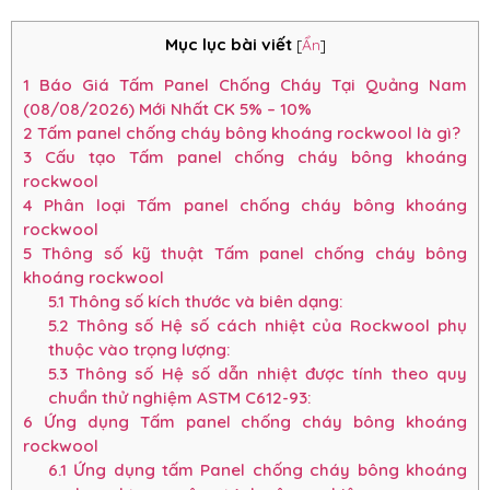
Mục lục bài viết
[
Ẩn
]
1
Báo Giá Tấm Panel Chống Cháy Tại Quảng Nam
(08/08/2026) Mới Nhất CK 5% – 10%
2
Tấm panel chống cháy bông khoáng rockwool là gì?
3
Cấu tạo Tấm panel chống cháy bông khoáng
rockwool
4
Phân loại Tấm panel chống cháy bông khoáng
rockwool
5
Thông số kỹ thuật Tấm panel chống cháy bông
khoáng rockwool
5.1
Thông số kích thước và biên dạng:
5.2
Thông số Hệ số cách nhiệt của Rockwool phụ
thuộc vào trọng lượng:
5.3
Thông số Hệ số dẫn nhiệt được tính theo quy
chuẩn thử nghiệm ASTM C612-93:
6
Ứng dụng Tấm panel chống cháy bông khoáng
rockwool
6.1
Ứng dụng tấm Panel chống cháy bông khoáng