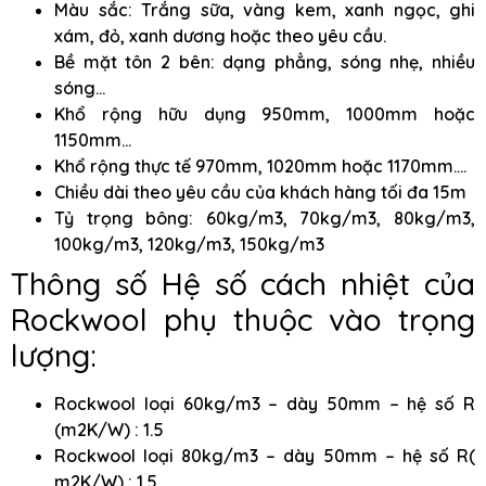
Màu sắc: Trắng sữa, vàng kem, xanh ngọc, ghi
xám, đỏ, xanh dương hoặc theo yêu cầu.
Bề mặt tôn 2 bên: dạng phẳng, sóng nhẹ, nhiều
sóng…
Khổ rộng hữu dụng 950mm, 1000mm hoặc
1150mm…
Khổ rộng thực tế 970mm, 1020mm hoặc 1170mm….
Chiều dài theo yêu cầu của khách hàng tối đa 15m
Tỷ trọng bông: 60kg/m3, 70kg/m3, 80kg/m3,
100kg/m3, 120kg/m3, 150kg/m3
Thông số Hệ số cách nhiệt của
Rockwool phụ thuộc vào trọng
lượng:
Rockwool loại 60kg/m3 – dày 50mm – hệ số R
(m2K/W) : 1.5
Rockwool loại 80kg/m3 – dày 50mm – hệ số R(
m2K/W) : 1.5