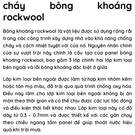
cháy bông khoáng
rockwool
Bông khoáng rockwool là vật liệu được sử dụng rộng rãi
trong các công trình xây dựng nhờ vào khả năng chống
cháy và cách nhiệt tuyệt vời của nó. Nguyên nhân chính
của sự vượt trội này chính là cấu tạo của panel bông
khoáng rockwool, bao gồm 3 lớp chính: hai lớp kim loại
bên ngoài và lõi bông khoáng đặc biệt ở giữa.
Lớp kim loại bên ngoài được làm từ hợp kim nhôm kẽm
hoặc tôn mạ màu, đã trải qua quá trình chống oxy hóa.
Điều này làm cho lớp kim loại bên ngoài không bị ăn
mòn theo thời gian và có thể chịu được các lực tác động
và điều kiện thời tiết khác nhau. Lớp kim loại này có độ
dày từ 0.3 – 0.7mm và được thiết kế với các gân chạy
theo chiều ngang tấm panel để giúp thoát nước hiệu
quả khi trời mưa.