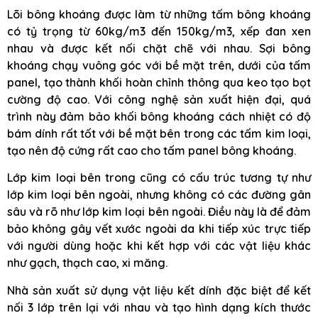
Lõi bông khoáng được làm từ những tấm bông khoáng
có tỷ trọng từ 60kg/m3 đến 150kg/m3, xếp đan xen
nhau và được kết nối chặt chẽ với nhau. Sợi bông
khoáng chạy vuông góc với bề mặt trên, dưới của tấm
panel, tạo thành khối hoàn chỉnh thông qua keo tạo bọt
cường độ cao. Với công nghệ sản xuất hiện đại, quá
trình này đảm bảo khối bông khoáng cách nhiệt có độ
bám dính rất tốt với bề mặt bên trong các tấm kim loại,
tạo nên độ cứng rất cao cho tấm panel bông khoáng.
Lớp kim loại bên trong cũng có cấu trúc tương tự như
lớp kim loại bên ngoài, nhưng không có các đường gân
sâu và rõ như lớp kim loại bên ngoài. Điều này là để đảm
bảo không gây vết xước ngoài da khi tiếp xúc trực tiếp
với người dùng hoặc khi kết hợp với các vật liệu khác
như gạch, thạch cao, xi măng.
Nhà sản xuất sử dụng vật liệu kết dính đặc biệt để kết
nối 3 lớp trên lại với nhau và tạo hình dạng kích thước