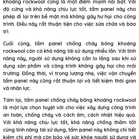
khoáng rockwool cũng là một điểm mạnh nổi bật. Với
độ cứng và khả năng chịu lực tốt, tấm panel này cho
phép đi lại trên bề mặt mà không gây hư hại cho công
trình. Điều này rất thuận tiện cho việc sửa chữa và bảo
trì.
Cuối cùng, tấm panel chống cháy bông khoáng
rockwool còn có khả năng tái sử dụng nhiều lần. Với tính
năng này, người sử dụng không cần lo lắng sau khi sử
dụng sản phẩm và công trình không gây hại cho môi
trường. Đồng thời, vì trọng lượng nhẹ, việc vận chuyển
tấm panel này cũng rất thuận lợi và tiết kiệm thời gian
và nhân lực.
Tóm lại, tấm panel chống cháy bông khoáng rockwool
là một lựa chọn tuyệt vời cho việc xây dựng công trình
an toàn, chống cháy và cách âm, cách nhiệt hiệu quả.
Với khả năng chịu lực tốt, khả năng chống thấm tốt
cùng tính năng tái sử dụng, tấm panel này không chỉ tiết
kiệm chi phí mà còn bảo vệ sức khỏe người sử dụng và