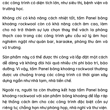
các công trình có diện tích lớn, như siêu thị, bệnh viện và
trường học.
Không chỉ có khả năng cách nhiệt tốt, tấm Panel bông
khoáng rockwool còn có khả năng cách âm cao, làm
cho nó trở thành sự lựa chọn thay thế vách la phông
thạch cao trong các công trình yêu cầu xử lý âm học
nghiêm ngặt như quán bar, karaoke, phòng thu âm và
vũ trường.
Sản phẩm này có thể được thi công và lắp đặt một cách
dễ dàng và không đòi hỏi quá nhiều chi phí bảo trì, bảo
dưỡng. Vì vậy, tấm Panel bông khoáng rockwool thường
được ưa chuộng trong các công trình có thời gian xây
dựng ngắn như nhà tạm, nhà tiền chế.
Ngoài ra, người ta còn thường kết hợp tấm Panel bông
khoáng rockwool với sản phẩm bông khoáng để lắp ráp
hệ thống cách âm cho các công trình đặc biệt cần sự
riêng tư, chẳng hạn như phòng họp, nhà nghỉ và thư viện.