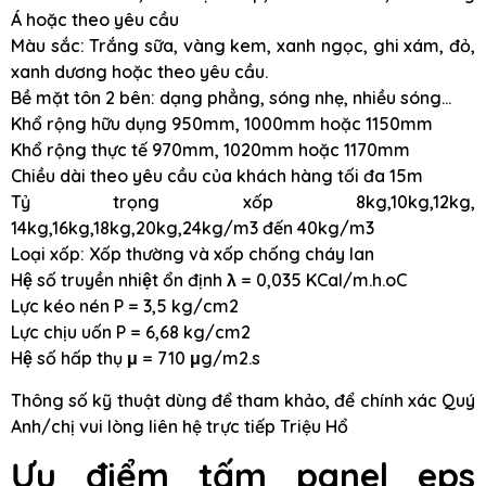
Á hoặc theo yêu cầu
Màu sắc: Trắng sữa, vàng kem, xanh ngọc, ghi xám, đỏ,
xanh dương hoặc theo yêu cầu.
Bề mặt tôn 2 bên: dạng phẳng, sóng nhẹ, nhiều sóng…
Khổ rộng hữu dụng 950mm, 1000mm hoặc 1150mm
Khổ rộng thực tế 970mm, 1020mm hoặc 1170mm
Chiều dài theo yêu cầu của khách hàng tối đa 15m
Tỷ trọng xốp 8kg,10kg,12kg,
14kg,16kg,18kg,20kg,24kg/m3 đến 40kg/m3
Loại xốp: Xốp thường và xốp chống cháy lan
Hệ số truyền nhiệt ổn định λ = 0,035 KCal/m.h.oC
Lực kéo nén P = 3,5 kg/cm2
Lực chịu uốn P = 6,68 kg/cm2
Hệ số hấp thụ μ = 710 μg/m2.s
Thông số kỹ thuật dùng để tham khảo, để chính xác Quý
Anh/chị vui lòng liên hệ trực tiếp Triệu Hổ
Ưu điểm tấm panel eps