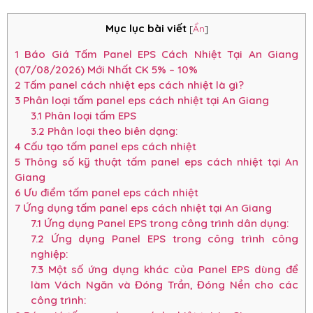
Mục lục bài viết
[
Ẩn
]
1
Báo Giá Tấm Panel EPS Cách Nhiệt Tại An Giang
(07/08/2026) Mới Nhất CK 5% – 10%
2
Tấm panel cách nhiệt eps cách nhiệt là gì?
3
Phân loại tấm panel eps cách nhiệt tại An Giang
3.1
Phân loại tấm EPS
3.2
Phân loại theo biên dạng:
4
Cấu tạo tấm panel eps cách nhiệt
5
Thông số kỹ thuật tấm panel eps cách nhiệt tại An
Giang
6
Ưu điểm tấm panel eps cách nhiệt
7
Ứng dụng tấm panel eps cách nhiệt tại An Giang
7.1
Ứng dụng Panel EPS trong công trình dân dụng:
7.2
Ứng dụng Panel EPS trong công trình công
nghiệp:
7.3
Một số ứng dụng khác của Panel EPS dùng để
làm Vách Ngăn và Đóng Trần, Đóng Nền cho các
công trình: