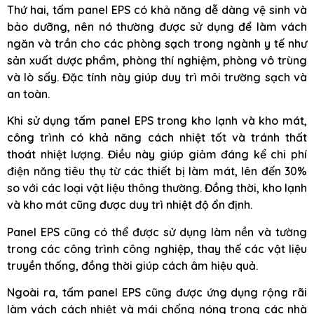
Thứ hai, tấm panel EPS có khả năng dễ dàng vệ sinh và
bảo dưỡng, nên nó thường được sử dụng để làm vách
ngăn và trần cho các phòng sạch trong ngành y tế như
sản xuất dược phẩm, phòng thí nghiệm, phòng vô trùng
và lò sấy. Đặc tính này giúp duy trì môi trường sạch và
an toàn.
Khi sử dụng tấm panel EPS trong kho lạnh và kho mát,
công trình có khả năng cách nhiệt tốt và tránh thất
thoát nhiệt lượng. Điều này giúp giảm đáng kể chi phí
điện năng tiêu thụ từ các thiết bị làm mát, lên đến 30%
so với các loại vật liệu thông thường. Đồng thời, kho lạnh
và kho mát cũng được duy trì nhiệt độ ổn định.
Panel EPS cũng có thể được sử dụng làm nền và tường
trong các công trình công nghiệp, thay thế các vật liệu
truyền thống, đồng thời giúp cách âm hiệu quả.
Ngoài ra, tấm panel EPS cũng được ứng dụng rộng rãi
làm vách cách nhiệt và mái chống nóng trong các nhà