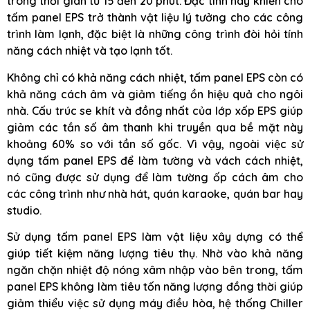
trong thời gian từ 15 đến 20 phút. Đặc tính này khiến cho
tấm panel EPS trở thành vật liệu lý tưởng cho các công
trình làm lạnh, đặc biệt là những công trình đòi hỏi tính
năng cách nhiệt và tạo lạnh tốt.
Không chỉ có khả năng cách nhiệt, tấm panel EPS còn có
khả năng cách âm và giảm tiếng ồn hiệu quả cho ngôi
nhà. Cấu trúc se khít và đồng nhất của lớp xốp EPS giúp
giảm các tần số âm thanh khi truyền qua bề mặt này
khoảng 60% so với tần số gốc. Vì vậy, ngoài việc sử
dụng tấm panel EPS để làm tường và vách cách nhiệt,
nó cũng được sử dụng để làm tường ốp cách âm cho
các công trình như nhà hát, quán karaoke, quán bar hay
studio.
Sử dụng tấm panel EPS làm vật liệu xây dựng có thể
giúp tiết kiệm năng lượng tiêu thụ. Nhờ vào khả năng
ngăn chặn nhiệt độ nóng xâm nhập vào bên trong, tấm
panel EPS không làm tiêu tốn năng lượng đồng thời giúp
giảm thiểu việc sử dụng máy điều hòa, hệ thống Chiller