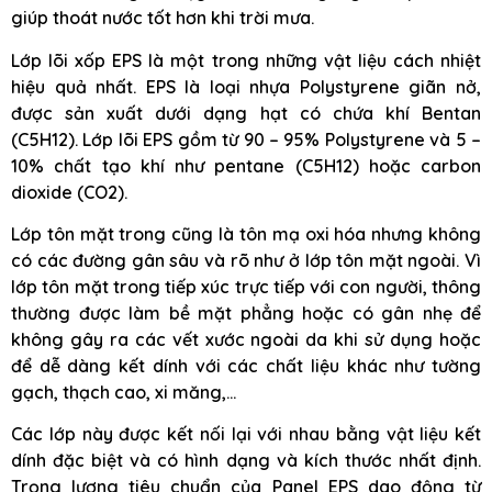
giúp thoát nước tốt hơn khi trời mưa.
Lớp lõi xốp EPS là một trong những vật liệu cách nhiệt
hiệu quả nhất. EPS là loại nhựa Polystyrene giãn nở,
được sản xuất dưới dạng hạt có chứa khí Bentan
(C5H12). Lớp lõi EPS gồm từ 90 – 95% Polystyrene và 5 –
10% chất tạo khí như pentane (C5H12) hoặc carbon
dioxide (CO2).
Lớp tôn mặt trong cũng là tôn mạ oxi hóa nhưng không
có các đường gân sâu và rõ như ở lớp tôn mặt ngoài. Vì
lớp tôn mặt trong tiếp xúc trực tiếp với con người, thông
thường được làm bề mặt phẳng hoặc có gân nhẹ để
không gây ra các vết xước ngoài da khi sử dụng hoặc
để dễ dàng kết dính với các chất liệu khác như tường
gạch, thạch cao, xi măng,…
Các lớp này được kết nối lại với nhau bằng vật liệu kết
dính đặc biệt và có hình dạng và kích thước nhất định.
Trọng lượng tiêu chuẩn của Panel EPS dao động từ