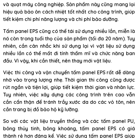
và quạt máy công nghiệp. Sản phẩm này cũng mang lại
hiệu quả bảo ôn cách nhiệt tốt nhất cho công trình, giúp
tiết kiệm chi phí năng lượng và chi phí bảo dưỡng.
Tấm panel EPS cũng có thể tái sử dụng nhiều lần, miễn là
nó còn trong tuổi thọ của sản phẩm (tối đa 20 năm). Tuy
nhiên, cần cân nhắc khi sử dụng lại vì vật liệu sử dụng
nhiều lần có thể mất đi tính thẩm mĩ và chức năng ban
đầu. Vì vậy, khi cần thiết, nên thay mới vật liệu.
Việc thi công và vận chuyển tấm panel EPS rất dễ dàng
nhờ vào trọng lượng nhẹ. Thời gian thi công cũng được
rút ngắn và tiện lợi, giúp tiết kiệm thời gian và nhân lực.
Tuy nhiên, việc xây dựng các công trình trên cao vẫn
cần cẩn thận để tránh trầy xước da do các vỏ tôn, nên
cần trang bị đồ bảo hộ kỹ lưỡng.
So với các vật liệu truyền thống và các tấm panel PU,
bông thủy tinh, bông khoáng, tấm panel EPS có giá
thành rẻ hơn đáng kể. Việc sử dụng tấm panel EPS giúp