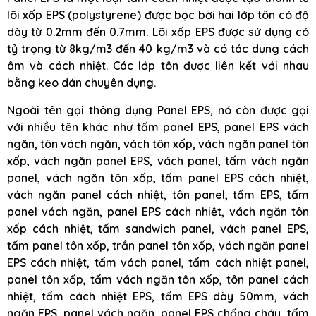
lõi xốp EPS (polystyrene) được bọc bởi hai lớp tôn có độ
dày từ 0.2mm đến 0.7mm. Lõi xốp EPS được sử dụng có
tỷ trọng từ 8kg/m3 đến 40 kg/m3 và có tác dụng cách
âm và cách nhiệt. Các lớp tôn được liên kết với nhau
bằng keo dán chuyên dụng.
Ngoài tên gọi thông dụng Panel EPS, nó còn được gọi
với nhiều tên khác như tấm panel EPS, panel EPS vách
ngăn, tôn vách ngăn, vách tôn xốp, vách ngăn panel tôn
xốp, vách ngăn panel EPS, vách panel, tấm vách ngăn
panel, vách ngăn tôn xốp, tấm panel EPS cách nhiệt,
vách ngăn panel cách nhiệt, tôn panel, tấm EPS, tấm
panel vách ngăn, panel EPS cách nhiệt, vách ngăn tôn
xốp cách nhiệt, tấm sandwich panel, vách panel EPS,
tấm panel tôn xốp, trần panel tôn xốp, vách ngăn panel
EPS cách nhiệt, tấm vách panel, tấm cách nhiệt panel,
panel tôn xốp, tấm vách ngăn tôn xốp, tôn panel cách
nhiệt, tấm cách nhiệt EPS, tấm EPS dày 50mm, vách
ngăn EPS, panel vách ngăn, panel EPS chống cháy, tấm