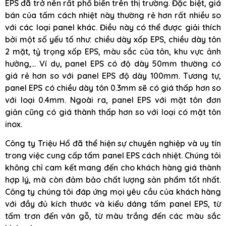
EPS đã trở nên rất phổ biến trên thị trường. Đặc biệt, giá
bán của tấm cách nhiệt này thường rẻ hơn rất nhiều so
với các loại panel khác. Điều này có thể được giải thích
bởi một số yếu tố như: chiều dày xốp EPS, chiều dày tôn
2 mặt, tỷ trọng xốp EPS, màu sắc của tôn, khu vực ảnh
hưởng,… Ví dụ, panel EPS có độ dày 50mm thường có
giá rẻ hơn so với panel EPS độ dày 100mm. Tương tự,
panel EPS có chiều dày tôn 0.3mm sẽ có giá thấp hơn so
với loại 0.4mm. Ngoài ra, panel EPS với mặt tôn đơn
giản cũng có giá thành thấp hơn so với loại có mặt tôn
inox.
Công ty Triệu Hổ đã thể hiện sự chuyên nghiệp và uy tín
trong việc cung cấp tấm panel EPS cách nhiệt. Chúng tôi
không chỉ cam kết mang đến cho khách hàng giá thành
hợp lý, mà còn đảm bảo chất lượng sản phẩm tốt nhất.
Công ty chúng tôi đáp ứng mọi yêu cầu của khách hàng
với đầy đủ kích thước và kiểu dáng tấm panel EPS, từ
tấm trơn đến vân gỗ, từ màu trắng đến các màu sắc