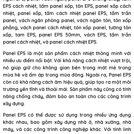
EPS cách nhiệt, tấm panel xốp, tôn EPS, panel xốp cách
nhiệt, panel xốp, tấm cách nhiệt panel EPS, tấm trần
panel, vách ngăn phòng panel, vách ngăn tôn, tôn xốp
phẳng, vách panel cách nhiệt, tôn xốp panel, tường tôn
xốp, tam EPS, panel EPS 50mm, vách EPS, tấm trần
panel cách nhiệt, và panel cách nhiệt EPS.
Panel EPS là một sản phẩm cách nhiệt thông minh với
nhiều ưu điểm nổi bật. Với khả năng cách nhiệt vượt trội,
nó giúp giữ cho không gian bên trong mát mẻ trong
mùa hè và ấm áp trong mùa đông. Ngoài ra, Panel EPS
còn có khả năng cách âm hiệu quả, giúp tạo ra một môi
trường yên tĩnh và thoải mái. Sản phẩm này cũng có tính
năng chống cháy, đảm bảo an toàn cho các công trình
xây dựng.
Panel EPS có thể được sử dụng trong nhiều ứng dụng
khác nhau, bao gồm xây dựng nhà ở, nhà xưởng, nhà
máy, và các công trình công nghiệp khác. Với tính linh