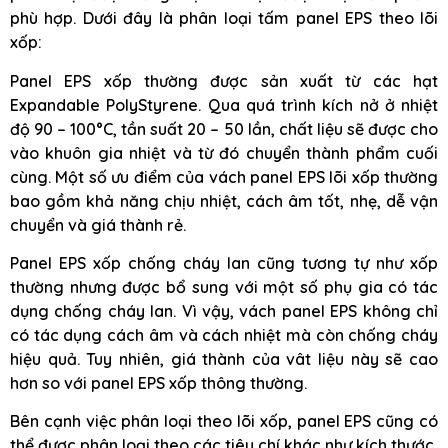
phù hợp. Dưới đây là phân loại tấm panel EPS theo lõi
xốp:
Panel EPS xốp thường được sản xuất từ các hạt
Expandable PolyStyrene. Qua quá trình kích nở ở nhiệt
độ 90 – 100°C, tần suất 20 – 50 lần, chất liệu sẽ được cho
vào khuôn gia nhiệt và từ đó chuyển thành phẩm cuối
cùng. Một số ưu điểm của vách panel EPS lõi xốp thường
bao gồm khả năng chịu nhiệt, cách âm tốt, nhẹ, dễ vận
chuyển và giá thành rẻ.
Panel EPS xốp chống cháy lan cũng tương tự như xốp
thường nhưng được bổ sung với một số phụ gia có tác
dụng chống cháy lan. Vì vậy, vách panel EPS không chỉ
có tác dụng cách âm và cách nhiệt mà còn chống cháy
hiệu quả. Tuy nhiên, giá thành của vât liệu này sẽ cao
hơn so với panel EPS xốp thông thường.
Bên cạnh việc phân loại theo lõi xốp, panel EPS cũng có
thể được phân loại theo các tiêu chí khác như kích thước,