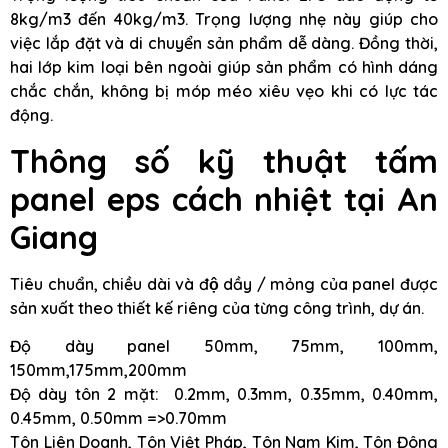
8kg/m3 đến 40kg/m3. Trọng lượng nhẹ này giúp cho
việc lắp đặt và di chuyển sản phẩm dễ dàng. Đồng thời,
hai lớp kim loại bên ngoài giúp sản phẩm có hình dáng
chắc chắn, không bị móp méo xiêu vẹo khi có lực tác
động.
Thông số kỹ thuật tấm
panel eps cách nhiệt tại An
Giang
Tiêu chuẩn, chiều dài và độ dầy / mỏng của panel được
sản xuất theo thiết kế riêng của từng công trình, dự án.
Độ dày panel 50mm, 75mm, 100mm,
150mm,175mm,200mm
Độ dày tôn 2 mặt: 0.2mm, 0.3mm, 0.35mm, 0.40mm,
0.45mm, 0.50mm =>0.70mm
Tôn Liên Doanh, Tôn Việt Pháp, Tôn Nam Kim, Tôn Đông