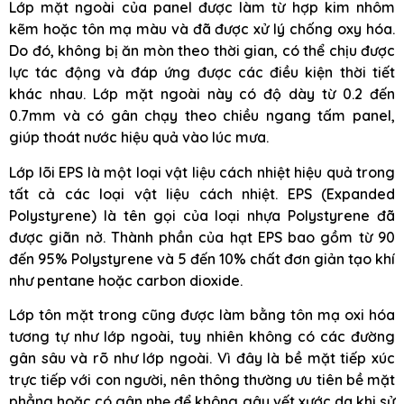
Lớp mặt ngoài của panel được làm từ hợp kim nhôm
kẽm hoặc tôn mạ màu và đã được xử lý chống oxy hóa.
Do đó, không bị ăn mòn theo thời gian, có thể chịu được
lực tác động và đáp ứng được các điều kiện thời tiết
khác nhau. Lớp mặt ngoài này có độ dày từ 0.2 đến
0.7mm và có gân chạy theo chiều ngang tấm panel,
giúp thoát nước hiệu quả vào lúc mưa.
Lớp lõi EPS là một loại vật liệu cách nhiệt hiệu quả trong
tất cả các loại vật liệu cách nhiệt. EPS (Expanded
Polystyrene) là tên gọi của loại nhựa Polystyrene đã
được giãn nở. Thành phần của hạt EPS bao gồm từ 90
đến 95% Polystyrene và 5 đến 10% chất đơn giản tạo khí
như pentane hoặc carbon dioxide.
Lớp tôn mặt trong cũng được làm bằng tôn mạ oxi hóa
tương tự như lớp ngoài, tuy nhiên không có các đường
gân sâu và rõ như lớp ngoài. Vì đây là bề mặt tiếp xúc
trực tiếp với con người, nên thông thường ưu tiên bề mặt
phẳng hoặc có gân nhẹ để không gây vết xước da khi sử