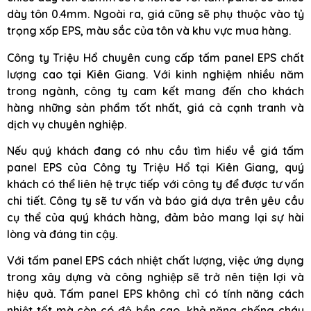
dày tôn 0.4mm. Ngoài ra, giá cũng sẽ phụ thuộc vào tỷ
trọng xốp EPS, màu sắc của tôn và khu vực mua hàng.
Công ty Triệu Hổ chuyên cung cấp tấm panel EPS chất
lượng cao tại Kiên Giang. Với kinh nghiệm nhiều năm
trong ngành, công ty cam kết mang đến cho khách
hàng những sản phẩm tốt nhất, giá cả cạnh tranh và
dịch vụ chuyên nghiệp.
Nếu quý khách đang có nhu cầu tìm hiểu về giá tấm
panel EPS của Công ty Triệu Hổ tại Kiên Giang, quý
khách có thể liên hệ trực tiếp với công ty để được tư vấn
chi tiết. Công ty sẽ tư vấn và báo giá dựa trên yêu cầu
cụ thể của quý khách hàng, đảm bảo mang lại sự hài
lòng và đáng tin cậy.
Với tấm panel EPS cách nhiệt chất lượng, việc ứng dụng
trong xây dựng và công nghiệp sẽ trở nên tiện lợi và
hiệu quả. Tấm panel EPS không chỉ có tính năng cách
nhiệt tốt mà còn có độ bền cao, khả năng chống cháy