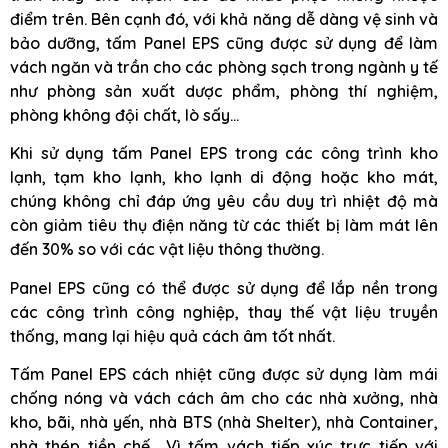
điểm trên. Bên cạnh đó, với khả năng dễ dàng vệ sinh và
bảo dưỡng, tấm Panel EPS cũng được sử dụng để làm
vách ngăn và trần cho các phòng sạch trong ngành y tế
như phòng sản xuất dược phẩm, phòng thí nghiệm,
phòng không đội chất, lò sấy…
Khi sử dụng tấm Panel EPS trong các công trình kho
lạnh, tạm kho lạnh, kho lạnh di động hoặc kho mát,
chúng không chỉ đáp ứng yêu cầu duy trì nhiệt độ mà
còn giảm tiêu thụ điện năng từ các thiết bị làm mát lên
đến 30% so với các vật liệu thông thường.
Panel EPS cũng có thể được sử dụng để lắp nền trong
các công trình công nghiệp, thay thế vật liệu truyền
thống, mang lại hiệu quả cách âm tốt nhất.
Tấm Panel EPS cách nhiệt cũng được sử dụng làm mái
chống nóng và vách cách âm cho các nhà xưởng, nhà
kho, bãi, nhà yến, nhà BTS (nhà Shelter), nhà Container,
nhà thép tiền chế… Vì tấm vách tiếp xúc trực tiếp với