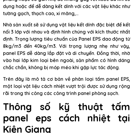
dụng hoặc để dễ dàng kết dính với các vật liệu khác như
tường gạch, thạch cao, xi măng,…
Nhà sản xuất sẽ sử dụng vật liệu kết dính đặc biệt để kết
nối 3 lớp với nhau và định hình chúng với kích thước nhất
định. Trọng lượng tiêu chuẩn của Panel EPS dao động từ
8kg/m3 đến 40kg/m3. Với trọng lượng nhẹ như vậy,
panel EPS dễ dàng lắp đặt và di chuyển. Đồng thời, nhờ
vào hai lớp kim loại bên ngoài, sản phẩm có hình dáng
chắc chắn, không bị móp méo khi gặp lực tác động.
Trên đây là mô tả cơ bản về phân loại tấm panel EPS,
một loại vật liệu cách nhiệt vượt trội được sử dụng rộng
rãi trong thi công các công trình panel phòng sạch.
Thông số kỹ thuật tấm
panel eps cách nhiệt tại
Kiên Giang