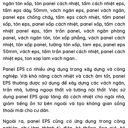
ngăn tôn xốp, tôn panel cách nhiệt, tấm cách nhiệt eps,
tấm eps dày 50mm, vách ngăn eps, panel vách ngăn,
panel eps chống cháy, tấm eps cách nhiệt, tấm panel
xốp, tôn eps, panel xốp cách nhiệt, panel xốp, tấm cách
nhiệt panel eps, tấm trần panel, vách ngăn phòng
panel, vách ngăn tôn, tôn xốp phẳng, vách panel cách
nhiệt, tôn xốp panel, tường tôn xốp, tam eps, panel eps
50mm, vách eps, tấm trần panel cách nhiệt, panel cách
nhiệt eps, ton xop lam vach ngan…
Panel EPS có nhiều ứng dụng trong xây dựng và công
nghiệp. Với khả năng cách nhiệt và cách âm tốt, panel
EPS thường được sử dụng để xây dựng các vách ngăn,
trần nhà, tường ngoại thất và tường nội thất. Việc sử
dụng panel EPS giúp tăng độ cách nhiệt cho ngôi nhà,
giảm tiếng ồn từ bên ngoài và tạo không gian sống
thoải mái cho cư dân.
Ngoài ra, panel EPS cũng có ứng dụng trong công