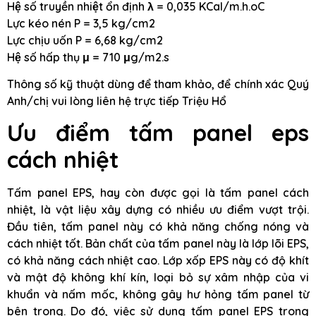
Hệ số truyền nhiệt ổn định λ = 0,035 KCal/m.h.oC
Lực kéo nén P = 3,5 kg/cm2
Lực chịu uốn P = 6,68 kg/cm2
Hệ số hấp thụ μ = 710 μg/m2.s
Thông số kỹ thuật dùng để tham khảo, để chính xác Quý
Anh/chị vui lòng liên hệ trực tiếp Triệu Hổ
Ưu điểm tấm panel eps
cách nhiệt
Tấm panel EPS, hay còn được gọi là tấm panel cách
nhiệt, là vật liệu xây dựng có nhiều ưu điểm vượt trội.
Đầu tiên, tấm panel này có khả năng chống nóng và
cách nhiệt tốt. Bản chất của tấm panel này là lớp lõi EPS,
có khả năng cách nhiệt cao. Lớp xốp EPS này có độ khít
và mật độ không khí kín, loại bỏ sự xâm nhập của vi
khuẩn và nấm mốc, không gây hư hỏng tấm panel từ
bên trong. Do đó, việc sử dụng tấm panel EPS trong