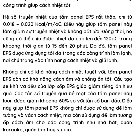
công trình giúp cách nhiệt tốt.
Hệ số truyền nhiệt của tấm panel EPS rất thấp, chỉ từ
0.018 – 0.020 Kcal/m/oC. Điều này giúp tấm panel này
làm giảm sự truyền nhiệt và không bắt lửa. Đồng thời, nó
cũng có thể chịu được nhiệt độ cao lên đến 120oC trong
khoảng thời gian từ 15 đến 20 phút. Do đó, tấm panel
EPS được ứng dụng tối đa trong các công trình làm lạnh,
nơi chú trọng vào tính năng cách nhiệt và giữ lạnh.
Không chỉ có khả năng cách nhiệt tuyệt vời, tấm panel
EPS còn có khả năng cách âm và chống ồn tốt. Cấu tạo
se khít và đều của lớp xốp EPS giúp giảm tiếng ồn hiệu
quả. Các tần số truyền qua bề mặt của tấm panel này
luôn được giảm khoảng 60% so với tần số ban đầu. Điều
này giúp tấm panel EPS không chỉ được sử dụng để làm
tường và vách cách nhiệt, mà còn sử dụng để làm tường
ốp cách âm cho các công trình như nhà hát, quán
karaoke, quán bar hay studio.