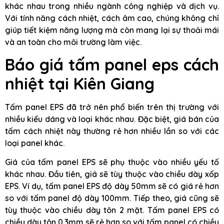
khác nhau trong nhiều ngành công nghiệp và dịch vụ.
Với tính năng cách nhiệt, cách âm cao, chúng không chỉ
giúp tiết kiệm năng lượng mà còn mang lại sự thoải mái
và an toàn cho môi trường làm việc.
Báo giá tấm panel eps cách
nhiệt tại Kiên Giang
Tấm panel EPS đã trở nên phổ biến trên thị trường với
nhiều kiểu dáng và loại khác nhau. Đặc biệt, giá bán của
tấm cách nhiệt này thường rẻ hơn nhiều lần so với các
loại panel khác.
Giá của tấm panel EPS sẽ phụ thuộc vào nhiều yếu tố
khác nhau. Đầu tiên, giá sẽ tùy thuộc vào chiều dày xốp
EPS. Ví dụ, tấm panel EPS độ dày 50mm sẽ có giá rẻ hơn
so với tấm panel độ dày 100mm. Tiếp theo, giá cũng sẽ
tùy thuộc vào chiều dày tôn 2 mặt. Tấm panel EPS có
chiều dày tôn 0.3mm sẽ rẻ hơn so với tấm panel có chiều