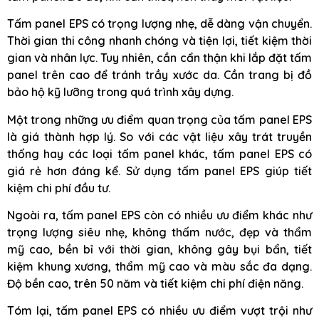
Tấm panel EPS có trọng lượng nhẹ, dễ dàng vận chuyển.
Thời gian thi công nhanh chóng và tiện lợi, tiết kiệm thời
gian và nhân lực. Tuy nhiên, cần cẩn thận khi lắp đặt tấm
panel trên cao để tránh trầy xước da. Cần trang bị đồ
bảo hộ kỹ lưỡng trong quá trình xây dựng.
Một trong những ưu điểm quan trọng của tấm panel EPS
là giá thành hợp lý. So với các vật liệu xây trát truyền
thống hay các loại tấm panel khác, tấm panel EPS có
giá rẻ hơn đáng kể. Sử dụng tấm panel EPS giúp tiết
kiệm chi phí đầu tư.
Ngoài ra, tấm panel EPS còn có nhiều ưu điểm khác như
trọng lượng siêu nhẹ, không thấm nước, đẹp và thẩm
mỹ cao, bền bỉ với thời gian, không gây bụi bẩn, tiết
kiệm khung xương, thẩm mỹ cao và màu sắc đa dạng.
Độ bền cao, trên 50 năm và tiết kiệm chi phí điện năng.
Tóm lại, tấm panel EPS có nhiều ưu điểm vượt trội như