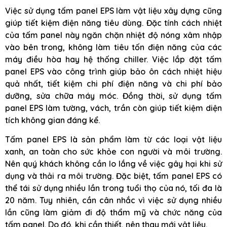
Việc sử dụng tấm panel EPS làm vật liệu xây dựng cũng
giúp tiết kiệm điện năng tiêu dùng. Đặc tính cách nhiệt
của tấm panel này ngăn chặn nhiệt độ nóng xâm nhập
vào bên trong, không làm tiêu tốn điện năng của các
máy điều hòa hay hệ thống chiller. Việc lắp đặt tấm
panel EPS vào công trình giúp bảo ôn cách nhiệt hiệu
quả nhất, tiết kiệm chi phí điện năng và chi phí bảo
dưỡng, sửa chữa máy móc. Đồng thời, sử dụng tấm
panel EPS làm tường, vách, trần còn giúp tiết kiệm diện
tích không gian đáng kể.
Tấm panel EPS là sản phẩm làm từ các loại vật liệu
xanh, an toàn cho sức khỏe con người và môi trường.
Nên quý khách không cần lo lắng về việc gây hại khi sử
dụng và thải ra môi trường. Đặc biệt, tấm panel EPS có
thể tái sử dụng nhiều lần trong tuổi thọ của nó, tối đa là
20 năm. Tuy nhiên, cần cân nhắc vì việc sử dụng nhiều
lần cũng làm giảm đi độ thẩm mỹ và chức năng của
tấm panel. Do đó, khi cần thiết, nên thay mới vật liệu.