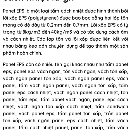
Panel EPS là một loại tấm cách nhiệt được hình thành bởi
lõi xốp EPS (polystyrene) được bao bọc bằng hai lớp tôn
mỏng có độ dày từ 0,2mm đến 0,7mm. Lõi xốp EPS có tỷ
trọng từ 8kg/m3 đến 40kg/m3 và có tác dụng cách âm
và cách nhiệt. Các lớp tôn và lõi xốp được liên kết với
nhau bằng keo dán chuyên dụng để tạo thành một sản
phẩm hoàn chỉnh.
Panel EPS còn có nhiều tên gọi khác nhau như tấm panel
eps, panel eps vách ngăn, tôn vách ngăn, vách tôn xốp,
vách ngăn panel tôn xốp, vách ngăn panel eps, vách
panel, tấm vách ngăn panel, vách ngăn tôn xốp, tấm
panel eps cách nhiệt, vách ngăn panel cách nhiệt, tôn
panel, tấm eps, tấm panel vách ngăn, panel eps cách
nhiệt, vách ngăn tôn xốp cách nhiệt, tấm sandwich
panel, vách panel eps, tấm panel tôn xốp, trần panel
tôn xốp, vách ngăn panel eps cách nhiệt, tấm vách
panel, tấm cách nhiệt panel, panel tôn xốp, tấm vách