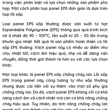
trong việc phân biệt và lựa chọn những sản phẩm phù
hợp. Một cách phân loại panel EPS đơn giản là dựa trên
loại lõi xốp.
Loại panel EPS xốp thường được sản xuất từ hạt
Expandable Polystyrene (EPS) thông qua quá trình kích
nở ở nhiệt độ 90 – 100°C, tần suất từ 20 – 50 lần trong
khuôn gia nhiệt. Kết quả là sản phẩm hoàn thiện có lõi
xốp EPS thường. Vách panel này có nhiều ưu điểm như
chịu nhiệt tốt, cách âm hiệu quả, nhẹ và dễ dàng vận
chuyển, đồng thời giá thành rẻ hơn so với các lựa chọn
khác.
Một loại khác là panel EPS xốp chống cháy lan. Lõi xốp
EPS trong panel này cũng tương tự như xốp thường
nhưng được cải tiến với sự thêm vào một số phụ gia
chống cháy lan. Do đó, vách panel EPS không chỉ có khả
năng cách âm và cách nhiệt mà còn có khả năng chống
cháy hiệu quả. Tuy nhiên, do tính năng chống cháy lan
mạnh mẽ, giá thành của vật liệu này sẽ cao hơn so với