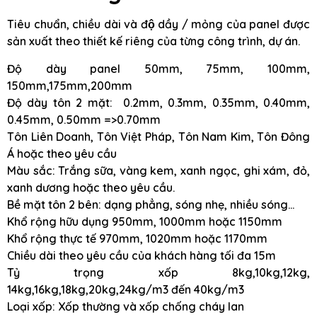
Tiêu chuẩn, chiều dài và độ dầy / mỏng của panel được
sản xuất theo thiết kế riêng của từng công trình, dự án.
Độ dày panel 50mm, 75mm, 100mm,
150mm,175mm,200mm
Độ dày tôn 2 mặt: 0.2mm, 0.3mm, 0.35mm, 0.40mm,
0.45mm, 0.50mm =>0.70mm
Tôn Liên Doanh, Tôn Việt Pháp, Tôn Nam Kim, Tôn Đông
Á hoặc theo yêu cầu
Màu sắc: Trắng sữa, vàng kem, xanh ngọc, ghi xám, đỏ,
xanh dương hoặc theo yêu cầu.
Bề mặt tôn 2 bên: dạng phẳng, sóng nhẹ, nhiều sóng…
Khổ rộng hữu dụng 950mm, 1000mm hoặc 1150mm
Khổ rộng thực tế 970mm, 1020mm hoặc 1170mm
Chiều dài theo yêu cầu của khách hàng tối đa 15m
Tỷ trọng xốp 8kg,10kg,12kg,
14kg,16kg,18kg,20kg,24kg/m3 đến 40kg/m3
Loại xốp: Xốp thường và xốp chống cháy lan