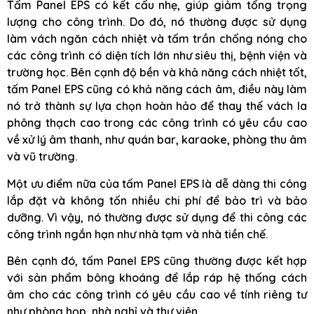
Tấm Panel EPS có kết cấu nhẹ, giúp giảm tổng trọng
lượng cho công trình. Do đó, nó thường được sử dụng
làm vách ngăn cách nhiệt và tấm trần chống nóng cho
các công trình có diện tích lớn như siêu thị, bệnh viện và
trường học. Bên cạnh độ bền và khả năng cách nhiệt tốt,
tấm Panel EPS cũng có khả năng cách âm, điều này làm
nó trở thành sự lựa chọn hoàn hảo để thay thế vách la
phông thạch cao trong các công trình có yêu cầu cao
về xử lý âm thanh, như quán bar, karaoke, phòng thu âm
và vũ trường.
Một ưu điểm nữa của tấm Panel EPS là dễ dàng thi công
lắp đặt và không tốn nhiều chi phí để bảo trì và bảo
dưỡng. Vì vậy, nó thường được sử dụng để thi công các
công trình ngắn hạn như nhà tạm và nhà tiền chế.
Bên cạnh đó, tấm Panel EPS cũng thường được kết hợp
với sản phẩm bông khoáng để lắp ráp hệ thống cách
âm cho các công trình có yêu cầu cao về tính riêng tư
như phòng họp, nhà nghỉ và thư viện.