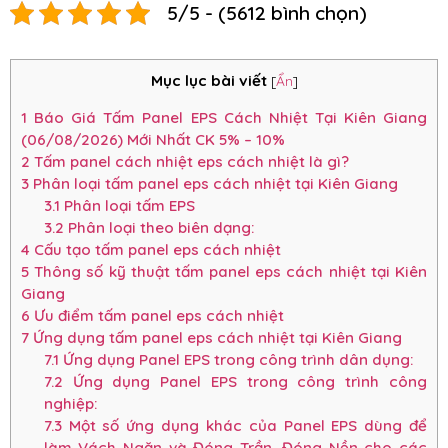
5/5 - (5612 bình chọn)
Mục lục bài viết
[
Ẩn
]
1
Báo Giá Tấm Panel EPS Cách Nhiệt Tại Kiên Giang
(06/08/2026) Mới Nhất CK 5% – 10%
2
Tấm panel cách nhiệt eps cách nhiệt là gì?
3
Phân loại tấm panel eps cách nhiệt tại Kiên Giang
3.1
Phân loại tấm EPS
3.2
Phân loại theo biên dạng:
4
Cấu tạo tấm panel eps cách nhiệt
5
Thông số kỹ thuật tấm panel eps cách nhiệt tại Kiên
Giang
6
Ưu điểm tấm panel eps cách nhiệt
7
Ứng dụng tấm panel eps cách nhiệt tại Kiên Giang
7.1
Ứng dụng Panel EPS trong công trình dân dụng:
7.2
Ứng dụng Panel EPS trong công trình công
nghiệp:
7.3
Một số ứng dụng khác của Panel EPS dùng để
làm Vách Ngăn và Đóng Trần, Đóng Nền cho các