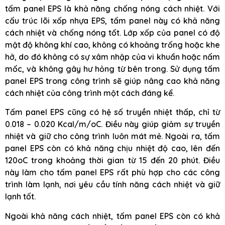
tấm panel EPS là khả năng chống nóng cách nhiệt. Với
cấu trúc lõi xốp nhựa EPS, tấm panel này có khả năng
cách nhiệt và chống nóng tốt. Lớp xốp của panel có độ
mật độ không khí cao, không có khoảng trống hoặc khe
hở, do đó không có sự xâm nhập của vi khuẩn hoặc nấm
mốc, và không gây hư hỏng từ bên trong. Sử dụng tấm
panel EPS trong công trình sẽ giúp nâng cao khả năng
cách nhiệt của công trình một cách đáng kể.
Tấm panel EPS cũng có hệ số truyền nhiệt thấp, chỉ từ
0.018 – 0.020 Kcal/m/oC. Điều này giúp giảm sự truyền
nhiệt và giữ cho công trình luôn mát mẻ. Ngoài ra, tấm
panel EPS còn có khả năng chịu nhiệt độ cao, lên đến
120oC trong khoảng thời gian từ 15 đến 20 phút. Điều
này làm cho tấm panel EPS rất phù hợp cho các công
trình làm lạnh, nơi yêu cầu tính năng cách nhiệt và giữ
lạnh tốt.
Ngoài khả năng cách nhiệt, tấm panel EPS còn có khả