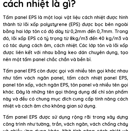
cách nhiệt là gì?
Tấm panel EPS là một loại vật liệu cách nhiệt được hình
thành từ lõi xốp polystyrene (EPS) được bọc bên ngoài
bằng hai lớp tôn có độ dày từ 0,2mm đến 0,7mm. Trong
đó, lõi xốp EPS có tỷ trọng từ 8kg/m3 đến 40 kg/m3 và
có tác dụng cách âm, cách nhiệt. Các lớp tôn và lõi xốp
được liên kết với nhau bằng keo dán chuyên dụng, tạo
nên một tấm panel chắc chắn và bền bỉ.
Tấm panel EPS còn được gọi với nhiều tên gọi khác nhau
như tấm vách ngăn panel, tấm cách nhiệt panel EPS,
panel tôn xốp, vách ngăn EPS, tôn panel và nhiều tên gọi
khác. Đây là những tên gọi thông dụng để chỉ sản phẩm
này và đều có chung mục đích cung cấp tính năng cách
nhiệt và cách âm cho không gian sử dụng.
Tấm panel EPS được sử dụng rộng rãi trong xây dựng
công trình như tường, trần, vách ngăn, vách chống cháy
và nhiều ứng dụng khác. Nhờ tính năng cách nhiệt và