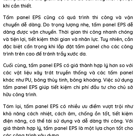
khi cần thiết.
Tấm panel EPS cũng có quá trình thi công và vận
chuyển dễ dàng. Do trọng lượng nhẹ, tấm panel EPS dễ
dàng được vận chuyển. Thời gian thi công nhanh chóng
và tiện lợi, tiết kiệm thời gian và nhân lực. Tuy nhiên, cần
đặc biệt cẩn trọng khi lắp đặt tấm panel cho các công
trình trên cao để tránh trầy xước da.
Cuối cùng, tấm panel EPS có giá thành hợp lý hơn so với
các vật liệu xây trát truyền thống và các tấm panel
khác như PU, bông thủy tinh, bông khoáng. Việc sử dụng
tấm panel EPS giúp tiết kiệm chi phí đầu tư cho chủ sở
hữu công trình.
Tóm lại, tấm panel EPS có nhiều ưu điểm vượt trội như
khả năng cách nhiệt, cách âm, chống ồn tốt, tiết kiệm
điện năng, có thể tái sử dụng và dễ dàng thi công. Với
giá thành hợp lý, tấm panel EPS là một lựa chọn tốt cho
các công trình xây dựng.