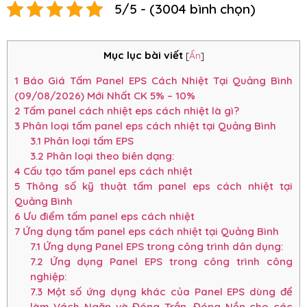
5/5 - (3004 bình chọn)
Mục lục bài viết
[
Ẩn
]
1
Báo Giá Tấm Panel EPS Cách Nhiệt Tại Quảng Bình
(09/08/2026) Mới Nhất CK 5% – 10%
2
Tấm panel cách nhiệt eps cách nhiệt là gì?
3
Phân loại tấm panel eps cách nhiệt tại Quảng Bình
3.1
Phân loại tấm EPS
3.2
Phân loại theo biên dạng:
4
Cấu tạo tấm panel eps cách nhiệt
5
Thông số kỹ thuật tấm panel eps cách nhiệt tại
Quảng Bình
6
Ưu điểm tấm panel eps cách nhiệt
7
Ứng dụng tấm panel eps cách nhiệt tại Quảng Bình
7.1
Ứng dụng Panel EPS trong công trình dân dụng:
7.2
Ứng dụng Panel EPS trong công trình công
nghiệp:
7.3
Một số ứng dụng khác của Panel EPS dùng để
làm Vách Ngăn và Đóng Trần, Đóng Nền cho các