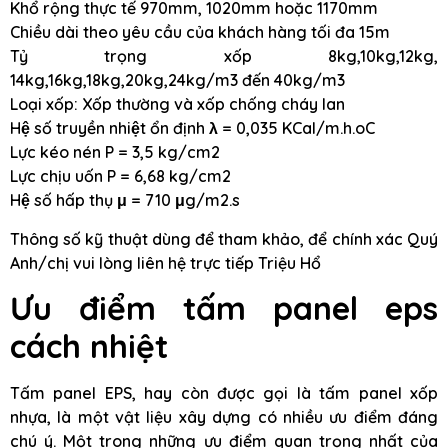
Khổ rộng thực tế 970mm, 1020mm hoặc 1170mm
Chiều dài theo yêu cầu của khách hàng tối đa 15m
Tỷ trọng xốp 8kg,10kg,12kg,
14kg,16kg,18kg,20kg,24kg/m3 đến 40kg/m3
Loại xốp: Xốp thường và xốp chống cháy lan
Hệ số truyền nhiệt ổn định λ = 0,035 KCal/m.h.oC
Lực kéo nén P = 3,5 kg/cm2
Lực chịu uốn P = 6,68 kg/cm2
Hệ số hấp thụ μ = 710 μg/m2.s
Thông số kỹ thuật dùng để tham khảo, để chính xác Quý
Anh/chị vui lòng liên hệ trực tiếp Triệu Hổ
Ưu điểm tấm panel eps
cách nhiệt
Tấm panel EPS, hay còn được gọi là tấm panel xốp
nhựa, là một vật liệu xây dựng có nhiều ưu điểm đáng
chú ý. Một trong những ưu điểm quan trọng nhất của