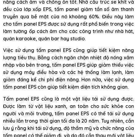
năng cách âm và chống ồn tốt. Nhờ cấu trúc se khít và
đều của lớp xốp EPS, tấm panel giảm tần số âm thanh
truyền qua bề mặt của nó khoảng 60%. Điều này làm
cho tấm panel EPS được sử dụng rất phổ biến trong việc
làm tường ốp cách âm cho các công trình như nhà hát,
quán karaoke, quán bar hay studio.
Việc sử dụng tấm panel EPS cũng giúp tiết kiệm năng
lượng tiêu thụ. Bằng cách ngăn chặn nhiệt độ nóng xâm
nhập vào bên trong, tấm panel EPS giúp giảm thiểu việc
sử dụng máy điều hòa và các hệ thống làm lạnh, làm
giảm đáng kể chi phí điện năng. Hơn nữa, việc sử dụng
tấm panel EPS còn giúp tiết kiệm diện tích không gian.
Tấm panel EPS cũng là một vật liệu tái sử dụng được.
Được làm từ vật liệu xanh, an toàn cho sức khỏe con
người và môi trường, tấm panel EPS có thể tái sử dụng
nhiều lần trong thời gian tối đa là 20 năm. Tuy nhiên, cần
lưu ý rằng khi tái sử dụng, độ thẩm mỹ và chức năng của
tấm panel có thể giảm đi, và do đó cần thay mới vật liệu