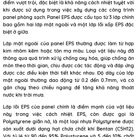
điểm vượt trội, đặc biệt là khả năng cách nhiệt tuyệt vời
khi được sử dụng trong việc xây dựng các công trình
panel phòng sạch. Panel EPS được cấu tạo từ 3 lớp chính
bao gồm hai lớp mặt ngoài và một lớp lõi xốp EPS đặc
biệt ở giữa.
Lớp mặt ngoài của panel EPS thường được làm từ hợp
kim nhôm kẽm hoặc tôn mạ màu. Loại vật liệu này đã
thông qua quá trình xử lý chống oxy hóa, giúp chống ăn
mòn theo thời gian, chịu được các tác động và đáp ứng
được các điều kiện thời tiết khác nhau. Độ dày của lớp
mặt ngoài thường dao động từ 0.2 đến 0.7mm, và có
gân chạy theo chiều ngang để tăng khả năng thoát
nước khi trời mưa.
Lớp lõi EPS của panel chính là điểm mạnh của vật liệu
này trong việc cách nhiệt. EPS, còn được gọi là
Polystyrene giãn nở, là một loại nhựa Polystyrene được
sản xuất dưới dạng hạt chứa chất khí Bentan (C5H12).
Với tỷ lệ từ 90 đến 95% Polystyrene và 5 đến 10% chất