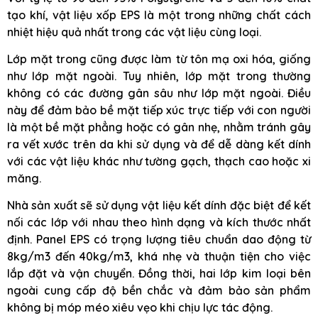
tạo khí, vật liệu xốp EPS là một trong những chất cách
nhiệt hiệu quả nhất trong các vật liệu cùng loại.
Lớp mặt trong cũng được làm từ tôn mạ oxi hóa, giống
như lớp mặt ngoài. Tuy nhiên, lớp mặt trong thường
không có các đường gân sâu như lớp mặt ngoài. Điều
này để đảm bảo bề mặt tiếp xúc trực tiếp với con người
là một bề mặt phẳng hoặc có gân nhẹ, nhằm tránh gây
ra vết xước trên da khi sử dụng và để dễ dàng kết dính
với các vật liệu khác như tường gạch, thạch cao hoặc xi
măng.
Nhà sản xuất sẽ sử dụng vật liệu kết dính đặc biệt để kết
nối các lớp với nhau theo hình dạng và kích thước nhất
định. Panel EPS có trọng lượng tiêu chuẩn dao động từ
8kg/m3 đến 40kg/m3, khá nhẹ và thuận tiện cho việc
lắp đặt và vận chuyển. Đồng thời, hai lớp kim loại bên
ngoài cung cấp độ bền chắc và đảm bảo sản phẩm
không bị móp méo xiêu vẹo khi chịu lực tác động.