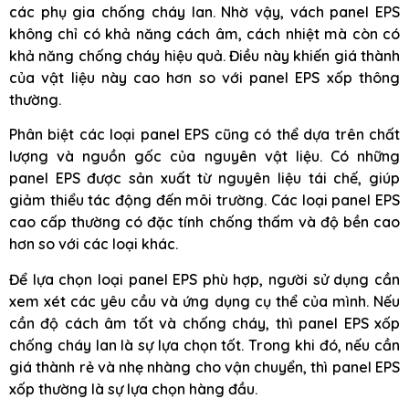
các phụ gia chống cháy lan. Nhờ vậy, vách panel EPS
không chỉ có khả năng cách âm, cách nhiệt mà còn có
khả năng chống cháy hiệu quả. Điều này khiến giá thành
của vật liệu này cao hơn so với panel EPS xốp thông
thường.
Phân biệt các loại panel EPS cũng có thể dựa trên chất
lượng và nguồn gốc của nguyên vật liệu. Có những
panel EPS được sản xuất từ nguyên liệu tái chế, giúp
giảm thiểu tác động đến môi trường. Các loại panel EPS
cao cấp thường có đặc tính chống thấm và độ bền cao
hơn so với các loại khác.
Để lựa chọn loại panel EPS phù hợp, người sử dụng cần
xem xét các yêu cầu và ứng dụng cụ thể của mình. Nếu
cần độ cách âm tốt và chống cháy, thì panel EPS xốp
chống cháy lan là sự lựa chọn tốt. Trong khi đó, nếu cần
giá thành rẻ và nhẹ nhàng cho vận chuyển, thì panel EPS
xốp thường là sự lựa chọn hàng đầu.