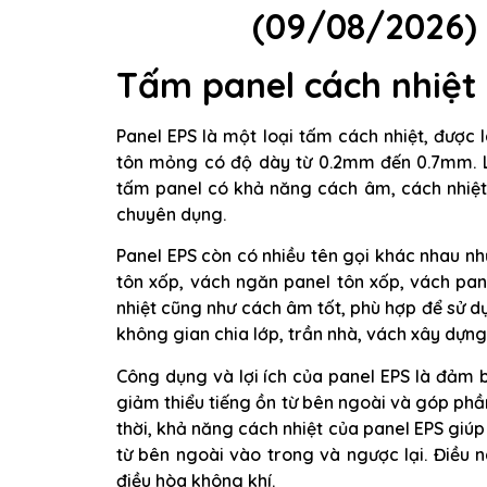
(09/08/2026) 
Tấm panel cách nhiệt e
Panel EPS là một loại tấm cách nhiệt, được 
tôn mỏng có độ dày từ 0.2mm đến 0.7mm. L
tấm panel có khả năng cách âm, cách nhiệt 
chuyên dụng.
Panel EPS còn có nhiều tên gọi khác nhau n
tôn xốp, vách ngăn panel tôn xốp, vách pa
nhiệt cũng như cách âm tốt, phù hợp để sử 
không gian chia lớp, trần nhà, vách xây dựng
Công dụng và lợi ích của panel EPS là đảm b
giảm thiểu tiếng ồn từ bên ngoài và góp phầ
thời, khả năng cách nhiệt của panel EPS giúp 
từ bên ngoài vào trong và ngược lại. Điều 
điều hòa không khí.