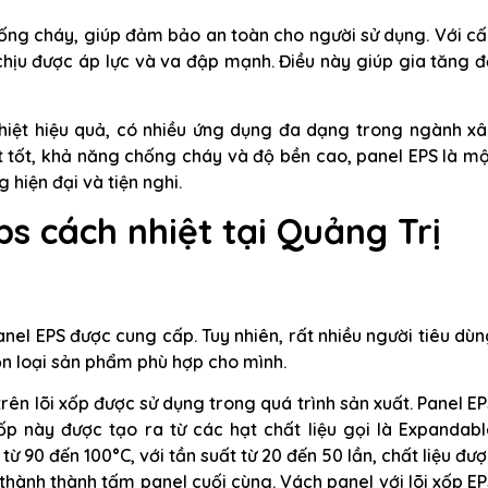
ống cháy, giúp đảm bảo an toàn cho người sử dụng. Với cấ
chịu được áp lực và va đập mạnh. Điều này giúp gia tăng 
hiệt hiệu quả, có nhiều ứng dụng đa dạng trong ngành xâ
ệt tốt, khả năng chống cháy và độ bền cao, panel EPS là m
 hiện đại và tiện nghi.
ps cách nhiệt tại Quảng Trị
panel EPS được cung cấp. Tuy nhiên, rất nhiều người tiêu dù
ọn loại sản phẩm phù hợp cho mình.
rên lõi xốp được sử dụng trong quá trình sản xuất. Panel E
ốp này được tạo ra từ các hạt chất liệu gọi là Expandab
từ 90 đến 100°C, với tần suất từ 20 đến 50 lần, chất liệu đư
thành thành tấm panel cuối cùng. Vách panel với lõi xốp E