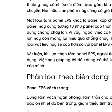
thường này có nhiều ưu điểm, bao gồm khả 
chuyển. Hơn nữa, sản phẩm này cũng có giá t
Một loại tấm panel EPS khác là panel xốp ch
panel này cũng tương tự như panel xốp thô
dụng chống cháy lan. Vì vậy, ngoài việc có
lan này còn mang lại hiệu quả chống cháy. 
loại vật liệu này sẽ cao hơn so với panel EPS
Kết luận, khi lựa chọn tấm panel EPS, người t
dụng. Việc này giúp người tiêu dùng có thể 
của mình.
Phân loại theo biên dạng:
Panel EPS vách trong:
Dùng làm vách ngăn phòng, làm trần cho c
bảo ôn nhiệt độ bên trong, giảm thiểu tình t