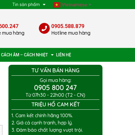
p
Tin sản phẩm
Vietnamese
▼
600.247
0905.588.879
e mua hàng
Hotline mua hàng
 CÁCH ÂM – CÁCH NHIỆT
LIÊN HỆ
TƯ VẤN BÁN HÀNG
Gọi mua hàng:
0905 800 247
Từ 07h30 - 22h00 (T2 - CN)
TRIỆU HỔ CAM KẾT
1. Cam kết chính hãng 100%.
2. Giá cả cạnh tranh, hợp lý.
3. Đảm bảo chất lượng vượt trội.