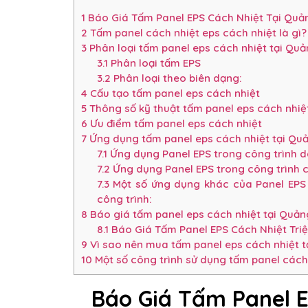
1
Báo Giá Tấm Panel EPS Cách Nhiệt Tại Quản
2
Tấm panel cách nhiệt eps cách nhiệt là gì?
3
Phân loại tấm panel eps cách nhiệt tại Quản
3.1
Phân loại tấm EPS
3.2
Phân loại theo biên dạng:
4
Cấu tạo tấm panel eps cách nhiệt
5
Thông số kỹ thuật tấm panel eps cách nhiệt
6
Ưu điểm tấm panel eps cách nhiệt
7
Ứng dụng tấm panel eps cách nhiệt tại Quả
7.1
Ứng dụng Panel EPS trong công trình d
7.2
Ứng dụng Panel EPS trong công trình 
7.3
Một số ứng dụng khác của Panel EPS
công trình:
8
Báo giá tấm panel eps cách nhiệt tại Quản
8.1
Báo Giá Tấm Panel EPS Cách Nhiệt Triệ
9
Vì sao nên mua tấm panel eps cách nhiệt t
10
Một số công trình sử dụng tấm panel cách 
Báo Giá Tấm Panel E