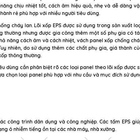
năng chịu nhiệt tốt, cách âm hiệu quả, nhẹ và dễ dàng vậ
hành rẻ phù hợp với nhiều người tiêu dùng.
ống cháy lan. Lõi xốp EPS được sử dụng trong sản xuất lo
ng thường nhưng được gia công thêm một số phụ gia có tá
 khả năng cách âm và cách nhiệt, vách panel xốp chống ch
Tuy nhiên, do sử dụng thêm các chất phụ gia, giá thành c
 xốp thông thường.
iêu dùng cần phân biệt rõ các loại panel theo lõi xốp được 
lựa chọn loại panel phù hợp với nhu cầu và mục đích sử dụ
ác công trình dân dụng và công nghiệp. Các tấm EPS giú
rạng ô nhiễm tiếng ồn tại các nhà máy, nhà xưởng.