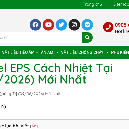
Trang chủ
Sitema
0905.
Hotlin
VẬT LIỆU TIÊU ÂM – TÁN ÂM
VẬT LIỆU CHỐNG CHÁY
PHỤ KIỆN
l EPS Cách Nhiệt Tại
/2026) Mới Nhất
Quảng Trị (09/08/2026) Mới Nhất
ọn)
c lục bài viết
[
Ẩn
]