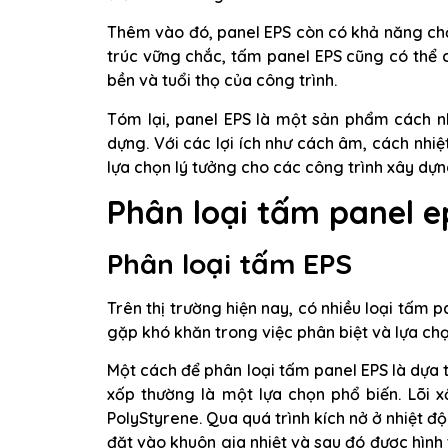
Thêm vào đó, panel EPS còn có khả năng ch
trúc vững chắc, tấm panel EPS cũng có thể 
bền và tuổi thọ của công trình.
Tóm lại, panel EPS là một sản phẩm cách n
dựng. Với các lợi ích như cách âm, cách nhi
lựa chọn lý tưởng cho các công trình xây dựng
Phân loại tấm panel e
Phân loại tấm EPS
Trên thị trường hiện nay, có nhiều loại tấm 
gặp khó khăn trong việc phân biệt và lựa ch
Một cách để phân loại tấm panel EPS là dựa t
xốp thường là một lựa chọn phổ biến. Lõi x
PolyStyrene. Qua quá trình kích nở ở nhiệt độ 
đặt vào khuôn gia nhiệt và sau đó được hình 