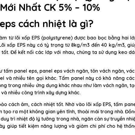
Mới Nhất CK 5% – 10%
ps cách nhiệt là gì?
làm từ lõi xốp EPS (polystyrene) được bao bọc bằng hai l
õi xốp EPS này có tỷ trọng từ 8kg/m3 đến 40 kg/m3, giú
tốt. Để kết nối các lớp với nhau, chúng ta sử dụng keo d
hư tấm panel eps, panel eps vách ngăn, tôn vách ngăn, vá
nel và nhiều tên gọi khác. Tấm panel này có khả năng các
dụng trong nhiều ứng dụng khác nhau như làm vách ngăn, t
 và nhiều công trình xây dựng khác.
ảo cách âm, cách nhiệt tốt. Nhờ vào lõi xốp EPS, tấm pan
n tạo ra một không gian yên tĩnh, thoải mái trong nhà. Đồ
duy trì nhiệt độ lý tưởng trong nhà, ngăn cản sự truyền nhi
này giúp tiết kiệm năng lượng và giảm chi phí cho hệ thố