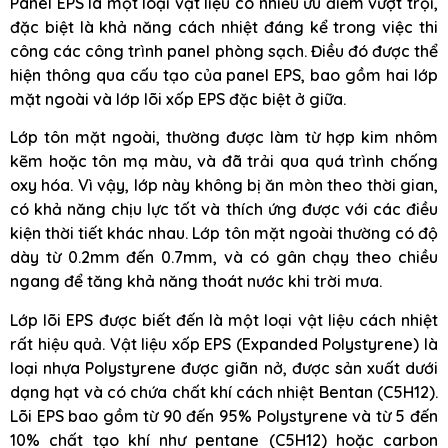
Panel EPS là một loại vật liệu có nhiều ưu điểm vượt trội,
đặc biệt là khả năng cách nhiệt đáng kể trong việc thi
công các công trình panel phòng sạch. Điều đó được thể
hiện thông qua cấu tạo của panel EPS, bao gồm hai lớp
mặt ngoài và lớp lõi xốp EPS đặc biệt ở giữa.
Lớp tôn mặt ngoài, thường được làm từ hợp kim nhôm
kẽm hoặc tôn mạ màu, và đã trải qua quá trình chống
oxy hóa. Vì vậy, lớp này không bị ăn mòn theo thời gian,
có khả năng chịu lực tốt và thích ứng được với các điều
kiện thời tiết khác nhau. Lớp tôn mặt ngoài thường có độ
dày từ 0.2mm đến 0.7mm, và có gân chạy theo chiều
ngang để tăng khả năng thoát nước khi trời mưa.
Lớp lõi EPS được biết đến là một loại vật liệu cách nhiệt
rất hiệu quả. Vật liệu xốp EPS (Expanded Polystyrene) là
loại nhựa Polystyrene được giãn nở, được sản xuất dưới
dạng hạt và có chứa chất khí cách nhiệt Bentan (C5H12).
Lõi EPS bao gồm từ 90 đến 95% Polystyrene và từ 5 đến
10% chất tạo khí như pentane (C5H12) hoặc carbon