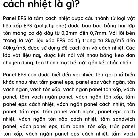
cách nhiệt là gì?
Panel EPS là tấm cách nhiệt được cấu thành từ loại vật
liệu xốp EPS (polystyrene) được bao bọc bằng hai lớp
tôn mỏng có độ dày từ 0,2mm đến 0,7mm. Với lõi bên
trong là vật liệu xốp EPS có tỷ trọng từ 8kg/m3 đến
40kg/m3, được sử dụng để cách âm và cách nhiệt. Các
lớp vật liệu này được kết nối với nhau bằng keo dán
chuyên dụng, tạo thành một bề mặt gắn kết chắc chắn.
Panel EPS còn được biết đến với nhiều tên gọi phổ biến
khác nhau như: tấm panel eps, panel eps vách ngăn, tôn
vách ngăn, vách tôn xốp, vách ngăn panel tôn xốp, vách
panel, tấm vách ngăn panel, vách ngăn tôn xốp, tấm
panel eps cách nhiệt, vách ngăn panel cách nhiệt, tôn
panel, tấm eps, tấm panel vách ngăn, panel eps cách
nhiệt, vách ngăn tôn xốp cách nhiệt, tấm sandwich
panel, vách panel eps, tấm panel tôn xốp, trần panel
tôn xốp, vách ngăn panel eps cách nhiệt, tấm vách