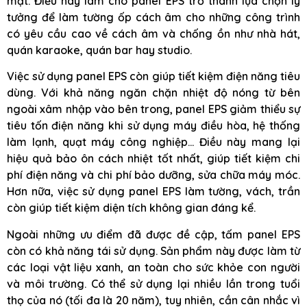
mặt. Điều này làm cho panel EPS trở thành lựa chọn lý
tưởng để làm tường ốp cách âm cho những công trình
có yêu cầu cao về cách âm và chống ồn như nhà hát,
quán karaoke, quán bar hay studio.
Việc sử dụng panel EPS còn giúp tiết kiệm điện năng tiêu
dùng. Với khả năng ngăn chặn nhiệt độ nóng từ bên
ngoài xâm nhập vào bên trong, panel EPS giảm thiểu sự
tiêu tốn điện năng khi sử dụng máy điều hòa, hệ thống
làm lạnh, quạt máy công nghiệp… Điều này mang lại
hiệu quả bảo ôn cách nhiệt tốt nhất, giúp tiết kiệm chi
phí điện năng và chi phí bảo dưỡng, sửa chữa máy móc.
Hơn nữa, việc sử dụng panel EPS làm tường, vách, trần
còn giúp tiết kiệm diện tích không gian đáng kể.
Ngoài những ưu điểm đã được đề cập, tấm panel EPS
còn có khả năng tái sử dụng. Sản phẩm này được làm từ
các loại vật liệu xanh, an toàn cho sức khỏe con người
và môi trường. Có thể sử dụng lại nhiều lần trong tuổi
thọ của nó (tối đa là 20 năm), tuy nhiên, cần cân nhắc vì