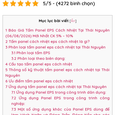
5/5 - (4272 bình chọn)
Mục lục bài viết
[
Ẩn
]
1
Báo Giá Tấm Panel EPS Cách Nhiệt Tại Thái Nguyên
(06/08/2026) Mới Nhất CK 5% – 10%
2
Tấm panel cách nhiệt eps cách nhiệt là gì?
3
Phân loại tấm panel eps cách nhiệt tại Thái Nguyên
3.1
Phân loại tấm EPS
3.2
Phân loại theo biên dạng:
4
Cấu tạo tấm panel eps cách nhiệt
5
Thông số kỹ thuật tấm panel eps cách nhiệt tại Thái
Nguyên
6
Ưu điểm tấm panel eps cách nhiệt
7
Ứng dụng tấm panel eps cách nhiệt tại Thái Nguyên
7.1
Ứng dụng Panel EPS trong công trình dân dụng:
7.2
Ứng dụng Panel EPS trong công trình công
nghiệp:
7.3
Một số ứng dụng khác của Panel EPS dùng để
làm Vách Ngăn và Đóng Trần, Đóng Nền cho các