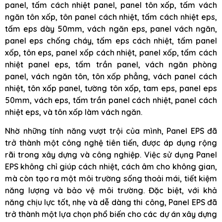
panel, tấm cách nhiệt panel, panel tôn xốp, tấm vách
ngăn tôn xốp, tôn panel cách nhiệt, tấm cách nhiệt eps,
tấm eps dày 50mm, vách ngăn eps, panel vách ngăn,
panel eps chống cháy, tấm eps cách nhiệt, tấm panel
xốp, tôn eps, panel xốp cách nhiệt, panel xốp, tấm cách
nhiệt panel eps, tấm trần panel, vách ngăn phòng
panel, vách ngăn tôn, tôn xốp phẳng, vách panel cách
nhiệt, tôn xốp panel, tường tôn xốp, tam eps, panel eps
50mm, vách eps, tấm trần panel cách nhiệt, panel cách
nhiệt eps, và tôn xốp làm vách ngăn.
Nhờ những tính năng vượt trội của mình, Panel EPS đã
trở thành một công nghệ tiên tiến, được áp dụng rộng
rãi trong xây dựng và công nghiệp. Việc sử dụng Panel
EPS không chỉ giúp cách nhiệt, cách âm cho không gian,
mà còn tạo ra một môi trường sống thoải mái, tiết kiệm
năng lượng và bảo vệ môi trường. Đặc biệt, với khả
năng chịu lực tốt, nhẹ và dễ dàng thi công, Panel EPS đã
trở thành một lựa chọn phổ biến cho các dự án xây dựng