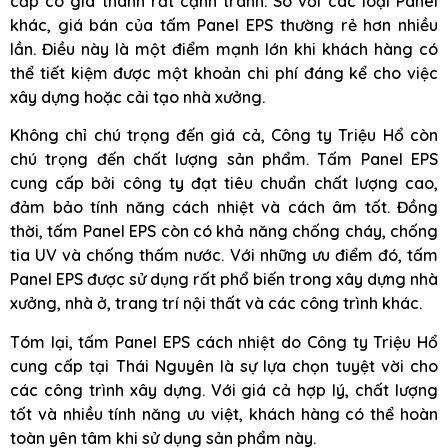
cấp có giá thành rất cạnh tranh. So với các loại Panel
khác, giá bán của tấm Panel EPS thường rẻ hơn nhiều
lần. Điều này là một điểm mạnh lớn khi khách hàng có
thể tiết kiệm được một khoản chi phí đáng kể cho việc
xây dựng hoặc cải tạo nhà xưởng.
Không chỉ chú trọng đến giá cả, Công ty Triệu Hổ còn
chú trọng đến chất lượng sản phẩm. Tấm Panel EPS
cung cấp bởi công ty đạt tiêu chuẩn chất lượng cao,
đảm bảo tính năng cách nhiệt và cách âm tốt. Đồng
thời, tấm Panel EPS còn có khả năng chống cháy, chống
tia UV và chống thấm nước. Với những ưu điểm đó, tấm
Panel EPS được sử dụng rất phổ biến trong xây dựng nhà
xưởng, nhà ở, trang trí nội thất và các công trình khác.
Tóm lại, tấm Panel EPS cách nhiệt do Công ty Triệu Hổ
cung cấp tại Thái Nguyên là sự lựa chọn tuyệt vời cho
các công trình xây dựng. Với giá cả hợp lý, chất lượng
tốt và nhiều tính năng ưu việt, khách hàng có thể hoàn
toàn yên tâm khi sử dụng sản phẩm này.