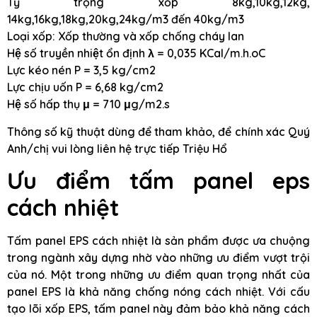
Tỷ trọng xốp 8kg,10kg,12kg,
14kg,16kg,18kg,20kg,24kg/m3 đến 40kg/m3
Loại xốp: Xốp thường và xốp chống cháy lan
Hệ số truyền nhiệt ổn định λ = 0,035 KCal/m.h.oC
Lực kéo nén P = 3,5 kg/cm2
Lực chịu uốn P = 6,68 kg/cm2
Hệ số hấp thụ μ = 710 μg/m2.s
Thông số kỹ thuật dùng để tham khảo, để chính xác Quý
Anh/chị vui lòng liên hệ trực tiếp Triệu Hổ
Ưu điểm tấm panel eps
cách nhiệt
Tấm panel EPS cách nhiệt là sản phẩm được ưa chuộng
trong ngành xây dựng nhờ vào những ưu điểm vượt trội
của nó. Một trong những ưu điểm quan trọng nhất của
panel EPS là khả năng chống nóng cách nhiệt. Với cấu
tạo lõi xốp EPS, tấm panel này đảm bảo khả năng cách