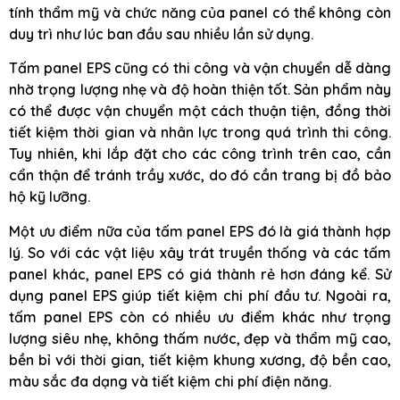
tính thẩm mỹ và chức năng của panel có thể không còn
duy trì như lúc ban đầu sau nhiều lần sử dụng.
Tấm panel EPS cũng có thi công và vận chuyển dễ dàng
nhờ trọng lượng nhẹ và độ hoàn thiện tốt. Sản phẩm này
có thể được vận chuyển một cách thuận tiện, đồng thời
tiết kiệm thời gian và nhân lực trong quá trình thi công.
Tuy nhiên, khi lắp đặt cho các công trình trên cao, cần
cẩn thận để tránh trầy xước, do đó cần trang bị đồ bảo
hộ kỹ lưỡng.
Một ưu điểm nữa của tấm panel EPS đó là giá thành hợp
lý. So với các vật liệu xây trát truyền thống và các tấm
panel khác, panel EPS có giá thành rẻ hơn đáng kể. Sử
dụng panel EPS giúp tiết kiệm chi phí đầu tư. Ngoài ra,
tấm panel EPS còn có nhiều ưu điểm khác như trọng
lượng siêu nhẹ, không thấm nước, đẹp và thẩm mỹ cao,
bền bỉ với thời gian, tiết kiệm khung xương, độ bền cao,
màu sắc đa dạng và tiết kiệm chi phí điện năng.