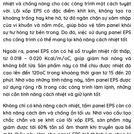
nhiệt và chống nóng cho các công trình một cách tuyệt
vời. Lõi xốp EPS có đặc điểm khít kín, không tạo ra
khoảng trống hay khe hở, từ đó ngăn chặn sự xâm nhập
của vi khuẩn và nấm mốc, giúp bảo vệ tấm panel khỏi
sự hư hỏng từ bên trong. Do đó, việc sử dụng panel EPS
cho công trình có thể mang lại khả năng cách nhiệt tốt.
Ngoài ra, panel EPS còn có hệ số truyền nhiệt rất thấp,
từ 0.018 – 0.020 Kcal/m/oC, giúp giảm hơi nóng và
không bắt lửa. Sản phẩm này có thể chịu được nhiệt độ
cao lên đến 120oC trong khoảng thời gian từ 15 đến 20
phút. Nhờ vào những tính năng này, tấm panel EPS được
sử dụng rộng rãi trong các công trình làm lạnh, những
nơi cần tính năng cách nhiệt và giữ lạnh tốt.
Không chỉ có khả năng cách nhiệt, tấm panel EPS còn có
khả năng cách âm và chống ồn tối ưu. Nhờ vào cấu tạo
chắc chắn và se khít của lõi xốp EPS, sản phẩm này
giảm được tới 60% tần số âm thanh khi truyền qua bề