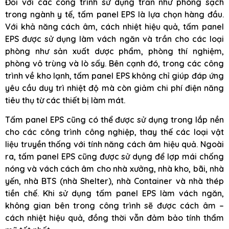
Đối với các công trình sử dụng trần như phòng sạch
trong ngành y tế, tấm panel EPS là lựa chọn hàng đầu.
Với khả năng cách âm, cách nhiệt hiệu quả, tấm panel
EPS được sử dụng làm vách ngăn và trần cho các loại
phòng như sản xuất dược phẩm, phòng thí nghiệm,
phòng vô trùng và lò sấy. Bên cạnh đó, trong các công
trình về kho lạnh, tấm panel EPS không chỉ giúp đáp ứng
yêu cầu duy trì nhiệt độ mà còn giảm chi phí điện năng
tiêu thụ từ các thiết bị làm mát.
Tấm panel EPS cũng có thể được sử dụng trong lắp nền
cho các công trình công nghiệp, thay thế các loại vật
liệu truyền thống với tính năng cách âm hiệu quả. Ngoài
ra, tấm panel EPS cũng được sử dụng để lợp mái chống
nóng và vách cách âm cho nhà xưởng, nhà kho, bãi, nhà
yến, nhà BTS (nhà Shelter), nhà Container và nhà thép
tiền chế. Khi sử dụng tấm panel EPS làm vách ngăn,
không gian bên trong công trình sẽ được cách âm –
cách nhiệt hiệu quả, đồng thời vẫn đảm bảo tính thẩm