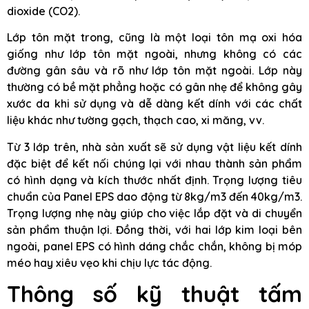
dioxide (CO2).
Lớp tôn mặt trong, cũng là một loại tôn mạ oxi hóa
giống như lớp tôn mặt ngoài, nhưng không có các
đường gân sâu và rõ như lớp tôn mặt ngoài. Lớp này
thường có bề mặt phẳng hoặc có gân nhẹ để không gây
xước da khi sử dụng và dễ dàng kết dính với các chất
liệu khác như tường gạch, thạch cao, xi măng, vv.
Từ 3 lớp trên, nhà sản xuất sẽ sử dụng vật liệu kết dính
đặc biệt để kết nối chúng lại với nhau thành sản phẩm
có hình dạng và kích thước nhất định. Trọng lượng tiêu
chuẩn của Panel EPS dao động từ 8kg/m3 đến 40kg/m3.
Trọng lượng nhẹ này giúp cho việc lắp đặt và di chuyển
sản phẩm thuận lợi. Đồng thời, với hai lớp kim loại bên
ngoài, panel EPS có hình dáng chắc chắn, không bị móp
méo hay xiêu vẹo khi chịu lực tác động.
Thông số kỹ thuật tấm