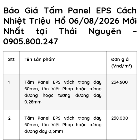
Báo Giá Tấm Panel EPS Cách
Nhiệt Triệu Hổ 06/08/2026 Mới
Nhất tại Thái Nguyên –
0905.800.247
Stt
Tên sản phẩm
Đơn giá
(Vnđ/m²)
1
Tấm Panel EPS vách trong dày
234.600
50mm, tôn Việt Pháp hoặc tương
đương hoặc tương đương dày
0,28mm
2
Tấm Panel EPS vách trong dày
238.000
50mm, tôn Việt Pháp hoặc tương
đương dày 0,3mm