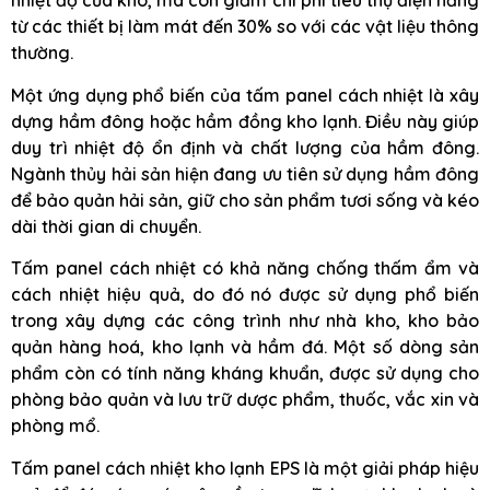
nhiệt độ của kho, mà còn giảm chi phí tiêu thụ điện năng
từ các thiết bị làm mát đến 30% so với các vật liệu thông
thường.
Một ứng dụng phổ biến của tấm panel cách nhiệt là xây
dựng hầm đông hoặc hầm đồng kho lạnh. Điều này giúp
duy trì nhiệt độ ổn định và chất lượng của hầm đông.
Ngành thủy hải sản hiện đang ưu tiên sử dụng hầm đông
để bảo quản hải sản, giữ cho sản phẩm tươi sống và kéo
dài thời gian di chuyển.
Tấm panel cách nhiệt có khả năng chống thấm ẩm và
cách nhiệt hiệu quả, do đó nó được sử dụng phổ biến
trong xây dựng các công trình như nhà kho, kho bảo
quản hàng hoá, kho lạnh và hầm đá. Một số dòng sản
phẩm còn có tính năng kháng khuẩn, được sử dụng cho
phòng bảo quản và lưu trữ dược phẩm, thuốc, vắc xin và
phòng mổ.
Tấm panel cách nhiệt kho lạnh EPS là một giải pháp hiệu