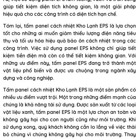
giúp tiết kiệm diện tích không gian, là một giải pháp
hiệu quả cho các công trình có diện tích hạn chế.
Tóm lại, tấm panel cách nhiệt Kho Lạnh EPS là lựa chọn
tốt cho những ai muốn giảm thiểu lượng điện năng tiêu
thụ và tối ưu hóa hiệu quả bảo ôn cách nhiệt trong các
công trình. Việc sử dụng panel EPS không chỉ giúp tiết
kiệm tiền điện mà còn có thể tiết kiệm không gian. Với
những ưu điểm này, tấm panel EPS đang trở thành một
vật liệu phổ biến và được ưa chuộng trong ngành xây
dựng và công nghiệp.
Tấm panel cách nhiệt Kho Lạnh EPS là một sản phẩm có
nhiều ưu điểm vượt trội. Một trong những điểm mạnh của
chúng là khả năng tái sử dụng. Được sản xuất từ các loại
vật liệu xanh, tấm panel EPS là một lựa chọn an toàn và
không gây hại cho con người cũng như môi trường. Khi
sử dụng xong, quý khách không cần lo lắng về việc thải
bỏ chúng vì chúng không gây hại cho môi trường. Thay