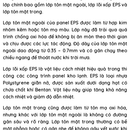
lớp chính bao gồm lớp tôn mặt ngoài, lớp lõi xốp EPS và
lớp tôn mặt trong.
Lớp tôn mặt ngoài của panel EPS được làm từ hợp kim
nhôm kẽm hoặc tôn mạ màu. Lớp này đã trải qua quá
trình chống oxi hóa để không bị ăn mòn theo thời gian
và chịu được các lực tác động. Độ dày của lớp tôn mặt
ngoài dao động từ 0.35 – 0.7mm và có gân chạy theo
chiều ngang để thoát nước khi trời mưa.
Lớp lõi xốp EPS là vật liệu cách nhiệt hiệu quả trong thi
công các công trình panel kho lạnh. EPS là loại nhựa
Polystyrene giãn nở, được sản xuất dưới dạng hạt có
chứa chất khí Bentan. Vật liệu này giúp tăng khả năng
cách nhiệt và giảm độ dẫn nhiệt.
Lớp tôn mặt trong cũng được làm từ tôn mạ oxi hóa,
nhưng khác với lớp tôn mặt ngoài là không có đường
gân sâu và rõ ràng. Lớp tôn mặt trong thường có bề
mặt phẳng hoặc có gân nhẹ để không gây vết xước khi