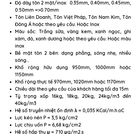
Độ dày tôn 2 mặt/inox: 0.35mm, 0.40mm, 0.45mm,
0.50mm =>0.70mm
Tôn Liên Doanh, Tôn Việt Pháp, Tôn Nam Kim, Tôn
Đông Á hoặc theo yêu cầu. Hoặc Inox
Màu sắc: Trắng sữa, vàng kem, xanh ngọc, ghi
xám, đỏ, xanh dương hoặc theo yêu cầu. Hoặc màu
inox
Bề mặt tôn 2 bên: dạng phẳng, sóng nhẹ, nhiều
sóng…
Khổ rộng hữu dụng 950mm, 1000mm hoặc
1150mm
Khổ rộng thực tế 970mm, 1020mm hoặc 1170mm
Chiều dài theo yêu cầu của khách hàng tối đa 15m
Tỷ trọng xốp 16kg, 18kg, 20kg, 24kg/m3 đến
40kg/m3
Hệ số truyền nhiệt ổn định λ = 0,035 KCal/m.h.oC
Lực kéo nén P = 3,5 kg/cm2
Lực chịu uốn P = 6,68 kg/cm2
Hệ số hấp thụ μ = 710 μg/m2.s