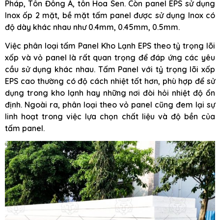
Pháp, Tôn Đông Á, tôn Hoa Sen. Còn panel EPS sử dụng
Inox ốp 2 mặt, bề mặt tấm panel được sử dụng Inox có
độ dày khác nhau như 0.4mm, 0.45mm, 0.5mm.
Việc phân loại tấm Panel Kho Lạnh EPS theo tỷ trọng lõi
xốp và vỏ panel là rất quan trọng để đáp ứng các yêu
cầu sử dụng khác nhau. Tấm Panel với tỷ trọng lõi xốp
EPS cao thường có độ cách nhiệt tốt hơn, phù hợp để sử
dụng trong kho lạnh hay những nơi đòi hỏi nhiệt độ ổn
định. Ngoài ra, phân loại theo vỏ panel cũng đem lại sự
linh hoạt trong việc lựa chọn chất liệu và độ bền của
tấm panel.