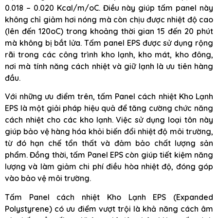
0.018 – 0.020 Kcal/m/oC. Điều này giúp tấm panel này
không chỉ giảm hơi nóng mà còn chịu được nhiệt độ cao
(lên đến 120oC) trong khoảng thời gian 15 đến 20 phút
mà không bị bắt lửa. Tấm panel EPS được sử dụng rộng
rãi trong các công trình kho lạnh, kho mát, kho đông,
nơi mà tính năng cách nhiệt và giữ lạnh là ưu tiên hàng
đầu.
Với những ưu điểm trên, tấm Panel cách nhiệt Kho Lạnh
EPS là một giải pháp hiệu quả để tăng cường chức năng
cách nhiệt cho các kho lạnh. Việc sử dụng loại tôn này
giúp bảo vệ hàng hóa khỏi biến đổi nhiệt độ môi trường,
từ đó hạn chế tổn thất và đảm bảo chất lượng sản
phẩm. Đồng thời, tấm Panel EPS còn giúp tiết kiệm năng
lượng và làm giảm chi phí điều hòa nhiệt độ, đóng góp
vào bảo vệ môi trường.
Tấm Panel cách nhiệt Kho Lạnh EPS (Expanded
Polystyrene) có ưu điểm vượt trội là khả năng cách âm