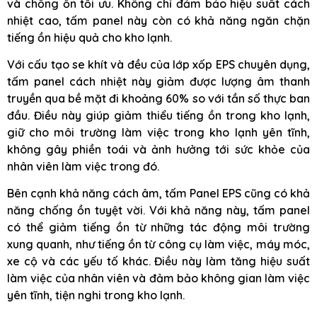
và chống ồn tối ưu. Không chỉ đảm bảo hiệu suất cách
nhiệt cao, tấm panel này còn có khả năng ngăn chặn
tiếng ồn hiệu quả cho kho lạnh.
Với cấu tạo se khít và đều của lớp xốp EPS chuyên dụng,
tấm panel cách nhiệt này giảm được lượng âm thanh
truyền qua bề mặt đi khoảng 60% so với tần số thực ban
đầu. Điều này giúp giảm thiểu tiếng ồn trong kho lạnh,
giữ cho môi trường làm việc trong kho lạnh yên tĩnh,
không gây phiền toái và ảnh hưởng tới sức khỏe của
nhân viên làm việc trong đó.
Bên cạnh khả năng cách âm, tấm Panel EPS cũng có khả
năng chống ồn tuyệt vời. Với khả năng này, tấm panel
có thể giảm tiếng ồn từ những tác động môi trường
xung quanh, như tiếng ồn từ công cụ làm việc, máy móc,
xe cộ và các yếu tố khác. Điều này làm tăng hiệu suất
làm việc của nhân viên và đảm bảo không gian làm việc
yên tĩnh, tiện nghi trong kho lạnh.