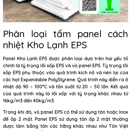
Phân loại tấm panel cách
nhiệt Kho Lạnh EPS
Panel Kho Lạnh EPS được phân loại dựa trên hai yếu tố
chính là tỷ trọng lõi xốp EPS và vỏ panel EPS. Tỷ trọng lõi
xốp EPS phụ thuộc vào quá trình kích nở và nén lại của
các hạt Expandable PolyStyrene. Quá trình này diễn ra ở
nhiệt độ 90 – 100°C và tần suất từ 20 – 50 lần. Kết quả
của quá trình này là lõi xốp với tỷ trọng khác nhau từ
16kg/m3 đến 40kg/m3.
Trong khi đó, vỏ panel EPS có thể sử dụng tôn hoặc Inox
để ốp 2 mặt. Panel EPS sử dụng tôn ốp 2 mặt thường
được làm bằng tôn các hãng khác nhau như Tôn Việt