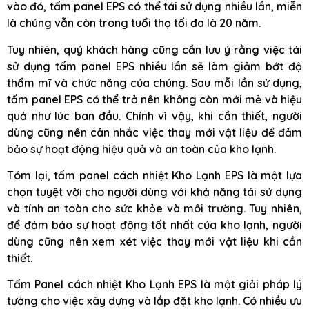
vào đó, tấm panel EPS có thể tái sử dụng nhiều lần, miễn
là chúng vẫn còn trong tuổi thọ tối đa là 20 năm.
Tuy nhiên, quý khách hàng cũng cần lưu ý rằng việc tái
sử dụng tấm panel EPS nhiều lần sẽ làm giảm bớt độ
thẩm mĩ và chức năng của chúng. Sau mỗi lần sử dụng,
tấm panel EPS có thể trở nên không còn mới mẻ và hiệu
quả như lúc ban đầu. Chính vì vậy, khi cần thiết, người
dùng cũng nên cân nhắc việc thay mới vật liệu để đảm
bảo sự hoạt động hiệu quả và an toàn của kho lạnh.
Tóm lại, tấm panel cách nhiệt Kho Lạnh EPS là một lựa
chọn tuyệt vời cho người dùng với khả năng tái sử dụng
và tính an toàn cho sức khỏe và môi trường. Tuy nhiên,
để đảm bảo sự hoạt động tốt nhất của kho lạnh, người
dùng cũng nên xem xét việc thay mới vật liệu khi cần
thiết.
Tấm Panel cách nhiệt Kho Lạnh EPS là một giải pháp lý
tưởng cho việc xây dựng và lắp đặt kho lạnh. Có nhiều ưu