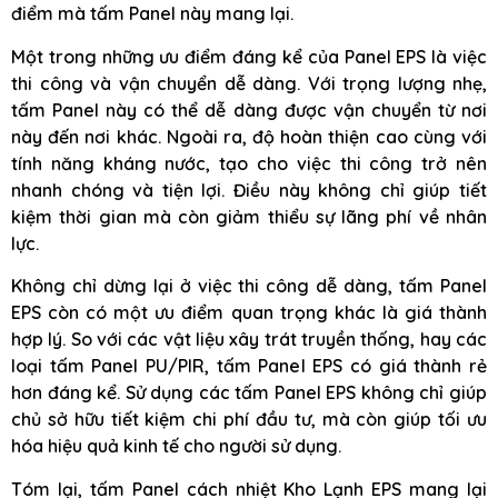
điểm mà tấm Panel này mang lại.
Một trong những ưu điểm đáng kể của Panel EPS là việc
thi công và vận chuyển dễ dàng. Với trọng lượng nhẹ,
tấm Panel này có thể dễ dàng được vận chuyển từ nơi
này đến nơi khác. Ngoài ra, độ hoàn thiện cao cùng với
tính năng kháng nước, tạo cho việc thi công trở nên
nhanh chóng và tiện lợi. Điều này không chỉ giúp tiết
kiệm thời gian mà còn giảm thiểu sự lãng phí về nhân
lực.
Không chỉ dừng lại ở việc thi công dễ dàng, tấm Panel
EPS còn có một ưu điểm quan trọng khác là giá thành
hợp lý. So với các vật liệu xây trát truyền thống, hay các
loại tấm Panel PU/PIR, tấm Panel EPS có giá thành rẻ
hơn đáng kể. Sử dụng các tấm Panel EPS không chỉ giúp
chủ sở hữu tiết kiệm chi phí đầu tư, mà còn giúp tối ưu
hóa hiệu quả kinh tế cho người sử dụng.
Tóm lại, tấm Panel cách nhiệt Kho Lạnh EPS mang lại