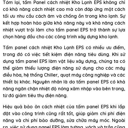
Tóm lại, tấm Panel cách nhiệt Kho Lạnh EPS không chỉ
có khả năng cách nhiệt cao mà còn đáp ứng một cách
tối ưu nhu cầu cách âm và chống ồn trong kho lạnh. Sự
kết hợp hoàn hảo giữa khả năng này và khả năng cách
nhiệt vượt trội làm cho tấm panel EPS trở thành sự lựa
chọn hàng đầu cho các công trình xây dựng kho lạnh.
Tấm panel cách nhiệt Kho Lạnh EPS có nhiều ưu điểm,
trong đó có việc tiết kiệm điện năng tiêu dùng. Khi sử
dụng tấm panel EPS làm vật liệu xây dựng, chúng ta có
thể giảm thiểu lượng điện năng sử dụng cho các máy
điều hòa, hệ thống Chiller, quạt máy công nghiệp và các
thiết bị khác. Nguyên nhân là do tấm panel EPS có khả
năng ngăn chặn nhiệt độ nóng xâm nhập vào bên trong,
từ đó giảm tiêu thụ điện năng.
Hiệu quả bảo ôn cách nhiệt của tấm panel EPS khi lắp
đặt vào công trình cũng rất tốt, giúp giảm chi phí điện
năng và chi phí bảo dưỡng, sửa chữa máy móc. Ngoài
ra, việc sử dụng panel EPS làm tường, vách và trần cũng