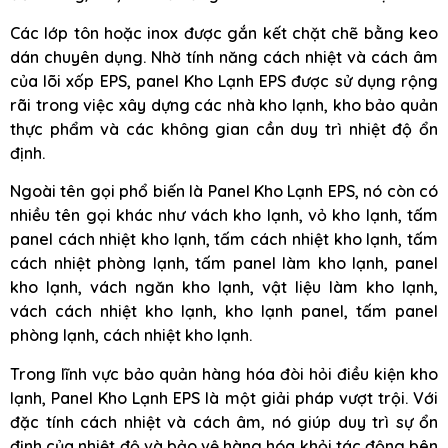
Các lớp tôn hoặc inox được gắn kết chặt chẽ bằng keo
dán chuyên dụng. Nhờ tính năng cách nhiệt và cách âm
của lõi xốp EPS, panel Kho Lạnh EPS được sử dụng rộng
rãi trong việc xây dựng các nhà kho lạnh, kho bảo quản
thực phẩm và các không gian cần duy trì nhiệt độ ổn
định.
Ngoài tên gọi phổ biến là Panel Kho Lạnh EPS, nó còn có
nhiều tên gọi khác như vách kho lạnh, vỏ kho lạnh, tấm
panel cách nhiệt kho lạnh, tấm cách nhiệt kho lạnh, tấm
cách nhiệt phòng lạnh, tấm panel làm kho lạnh, panel
kho lạnh, vách ngăn kho lạnh, vật liệu làm kho lạnh,
vách cách nhiệt kho lạnh, kho lạnh panel, tấm panel
phòng lạnh, cách nhiệt kho lạnh.
Trong lĩnh vực bảo quản hàng hóa đòi hỏi điều kiện kho
lạnh, Panel Kho Lạnh EPS là một giải pháp vượt trội. Với
đặc tính cách nhiệt và cách âm, nó giúp duy trì sự ổn
định của nhiệt độ và bảo vệ hàng hóa khỏi tác động bên