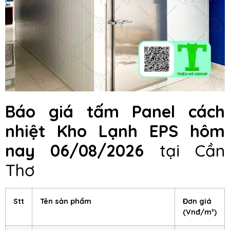
Báo giá
t
ấm Panel cách
nhiệt Kho Lạnh EPS hôm
nay
06/08/2026
tại Cần
Thơ
Stt
Tên sản phẩm
Đơn giá
(Vnđ/m²)