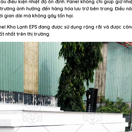
u điều kiện nhiệt độ ổn định. Panel không chỉ giúp giữ nhi
 trường ảnh hưởng đến hàng hóa lưu trữ bên trong. Điều n
i gian dài mà không gây tổn hại.
Panel Kho Lạnh EPS đang được sử dụng rộng rãi và được cô
t nhất trên thị trường.