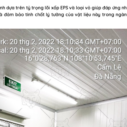
nh dựa trên tỷ trọng lõi xốp EPS và loại vỏ giúp đáp ứng n
à đảm bảo tính chất lý tưởng của vật liệu này trong ngàn