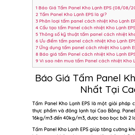
1
Báo Giá Tấm Panel Kho Lạnh EPS (08/08/20
2
Tấm Panel Kho Lạnh EPS là gì?
3
Phân loại tấm panel cách nhiệt Kho Lạnh E
4
Cấu tạo tấm Panel cách nhiệt Kho Lạnh EP
5
Thông số kỹ thuật tấm panel cách nhiệt kho
6
Ưu điểm tấm panel cách nhiệt Kho Lạnh EP
7
Ứng dụng tấm panel cách nhiệt Kho Lạnh E
8
Báo giá tấm Panel cách nhiệt Kho Lạnh E
9
Vì sao nên mua tấm Panel cách nhiệt Kho L
Báo Giá Tấm Panel Kh
Nhất Tại Ca
Tấm Panel Kho Lạnh EPS là một giải pháp c
thực phẩm và đông lạnh tại Cao Bằng. Panel 
16kg/m3 đến 40kg/m3, được bao bọc bởi 2 l
Tấm Panel Kho Lạnh EPS giúp tăng cường khả