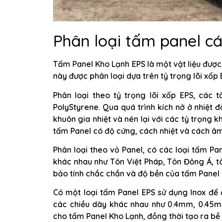
Phân loại tấm panel c
Tấm Panel Kho Lạnh EPS là một vật liệu đượ
này được phân loại dựa trên tỷ trọng lõi xốp 
Phân loại theo tỷ trọng lõi xốp EPS, các
PolyStyrene. Qua quá trình kích nở ở nhiệt đ
khuôn gia nhiệt và nén lại với các tỷ trọng
tấm Panel có độ cứng, cách nhiệt và cách âm
Phân loại theo vỏ Panel, có các loại tấm P
khác nhau như Tôn Việt Pháp, Tôn Đông Á, t
bảo tính chắc chắn và độ bền của tấm Panel 
Có một loại tấm Panel EPS sử dụng Inox để
các chiều dày khác nhau như 0.4mm, 0.45m
cho tấm Panel Kho Lạnh, đồng thời tạo ra bề