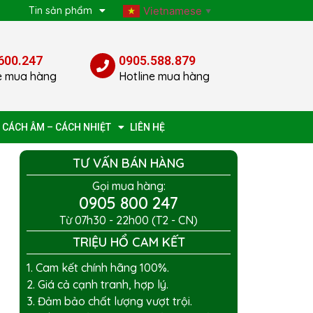
p
Tin sản phẩm
Vietnamese
▼
600.247
0905.588.879
e mua hàng
Hotline mua hàng
 CÁCH ÂM – CÁCH NHIỆT
LIÊN HỆ
TƯ VẤN BÁN HÀNG
Gọi mua hàng:
0905 800 247
Từ 07h30 - 22h00 (T2 - CN)
TRIỆU HỔ CAM KẾT
1. Cam kết chính hãng 100%.
2. Giá cả cạnh tranh, hợp lý.
3. Đảm bảo chất lượng vượt trội.