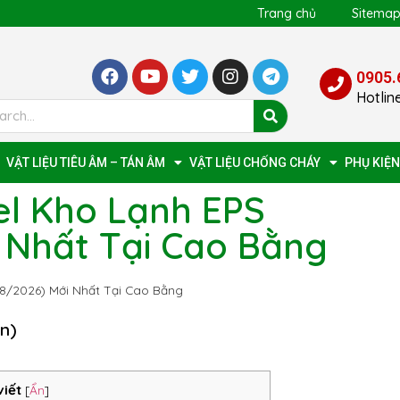
Trang chủ
Sitema
0905.
Hotlin
VẬT LIỆU TIÊU ÂM – TÁN ÂM
VẬT LIỆU CHỐNG CHÁY
PHỤ KIỆN
l Kho Lạnh EPS
 Nhất Tại Cao Bằng
8/2026) Mới Nhất Tại Cao Bằng
ọn)
viết
[
Ẩn
]