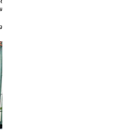
ệt
ày
ng