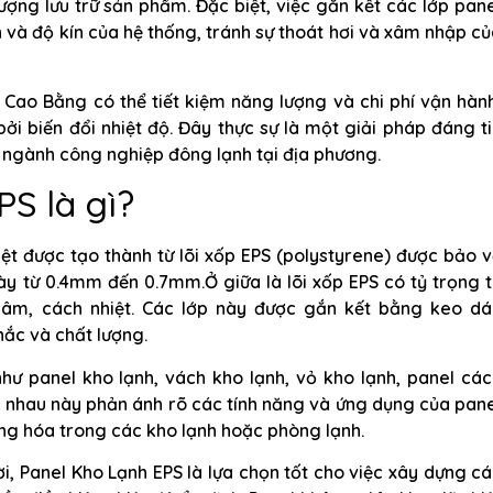
ợng lưu trữ sản phẩm. Đặc biệt, việc gắn kết các lớp pan
và độ kín của hệ thống, tránh sự thoát hơi và xâm nhập c
 Cao Bằng có thể tiết kiệm năng lượng và chi phí vận hàn
ởi biến đổi nhiệt độ. Đây thực sự là một giải pháp đáng t
 ngành công nghiệp đông lạnh tại địa phương.
S là gì?
ệt được tạo thành từ lõi xốp EPS (polystyrene) được bảo 
ày từ 0.4mm đến 0.7mm.Ở giữa là lõi xốp EPS có tỷ trọng 
âm, cách nhiệt. Các lớp này được gắn kết bằng keo dá
ắc và chất lượng.
hư panel kho lạnh, vách kho lạnh, vỏ kho lạnh, panel cá
ác nhau này phản ánh rõ các tính năng và ứng dụng của pan
àng hóa trong các kho lạnh hoặc phòng lạnh.
i, Panel Kho Lạnh EPS là lựa chọn tốt cho việc xây dựng c