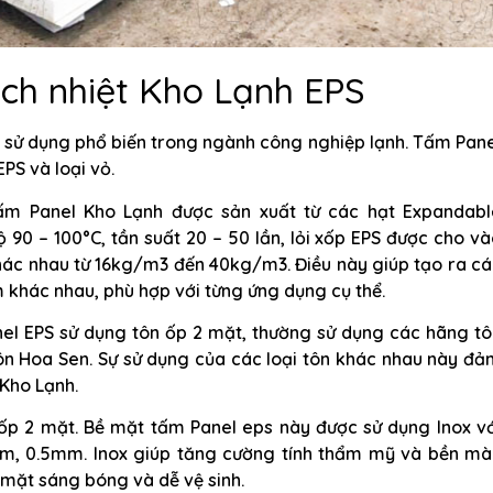
ách nhiệt Kho Lạnh EPS
c sử dụng phổ biến trong ngành công nghiệp lạnh. Tấm Pan
EPS và loại vỏ.
 tấm Panel Kho Lạnh được sản xuất từ các hạt Expandabl
ộ 90 – 100°C, tần suất 20 – 50 lần, lỏi xốp EPS được cho v
 khác nhau từ 16kg/m3 đến 40kg/m3. Điều này giúp tạo ra c
 khác nhau, phù hợp với từng ứng dụng cụ thể.
anel EPS sử dụng tôn ốp 2 mặt, thường sử dụng các hãng t
ôn Hoa Sen. Sự sử dụng của các loại tôn khác nhau này đ
Kho Lạnh.
 ốp 2 mặt. Bề mặt tấm Panel eps này được sử dụng Inox vớ
m, 0.5mm. Inox giúp tăng cường tính thẩm mỹ và bền mà
 mặt sáng bóng và dễ vệ sinh.