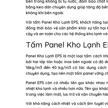
bên trong không bị tụ nước, đảm bảo chất lư
bằng keo dán chuyên dụng giúp tăng độ bền 
không khí bên ngoài.
Với tấm Panel Kho Lạnh EPS, khách hàng tại
đồng thời bảo vệ sản phẩm khỏi sự tổn hại b
cậy và an toàn cho các hệ thống kho lạnh và
Tấm Panel Kho Lạnh EP
Panel Kho Lạnh EPS là một loại tấm cách nhi
bởi hai lớp tôn hoặc inox bên ngoài có độ d
16kg/m3 đến 40 kg/m3 có tác dụng cách 
chuyên dụng, tạo nên một tấm panel vững ch
Panel EPS còn có nhiều tên gọi khác nhau n
nhiệt kho lạnh và nhiều hơn nữa. Tên gọi kh
trong việc làm mát, lưu trữ và vận chuyển h
Với khả năng cách nhiệt và cách âm tuyệt vờ