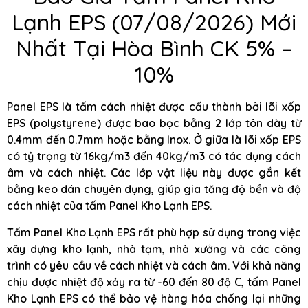
Lạnh EPS (07/08/2026) Mới
Nhất Tại Hòa Bình CK 5% –
10%
Panel EPS là tấm cách nhiệt được cấu thành bởi lõi xốp
EPS (polystyrene) được bao bọc bằng 2 lớp tôn dày từ
0.4mm đến 0.7mm hoặc bằng Inox. Ở giữa là lõi xốp EPS
có tỷ trọng từ 16kg/m3 đến 40kg/m3 có tác dụng cách
âm và cách nhiệt. Các lớp vật liệu này được gắn kết
bằng keo dán chuyên dụng, giúp gia tăng độ bền và độ
cách nhiệt của tấm Panel Kho Lạnh EPS.
Tấm Panel Kho Lạnh EPS rất phù hợp sử dụng trong việc
xây dựng kho lạnh, nhà tạm, nhà xưởng và các công
trình có yêu cầu về cách nhiệt và cách âm. Với khả năng
chịu được nhiệt độ xảy ra từ -60 đến 80 độ C, tấm Panel
Kho Lạnh EPS có thể bảo vệ hàng hóa chống lại những