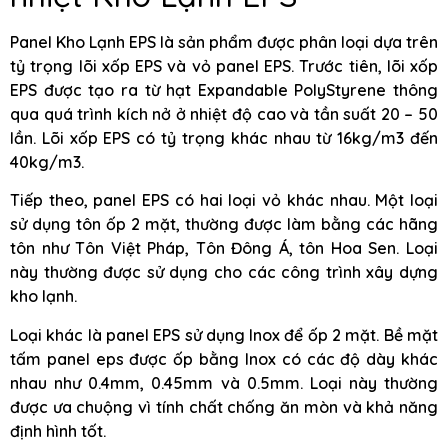
Panel Kho Lạnh EPS là sản phẩm được phân loại dựa trên
tỷ trọng lõi xốp EPS và vỏ panel EPS. Trước tiên, lõi xốp
EPS được tạo ra từ hạt Expandable PolyStyrene thông
qua quá trình kích nở ở nhiệt độ cao và tần suất 20 – 50
lần. Lõi xốp EPS có tỷ trọng khác nhau từ 16kg/m3 đến
40kg/m3.
Tiếp theo, panel EPS có hai loại vỏ khác nhau. Một loại
sử dụng tôn ốp 2 mặt, thường được làm bằng các hãng
tôn như Tôn Việt Pháp, Tôn Đông Á, tôn Hoa Sen. Loại
này thường được sử dụng cho các công trình xây dựng
kho lạnh.
Loại khác là panel EPS sử dụng Inox để ốp 2 mặt. Bề mặt
tấm panel eps được ốp bằng Inox có các độ dày khác
nhau như 0.4mm, 0.45mm và 0.5mm. Loại này thường
được ưa chuộng vì tính chất chống ăn mòn và khả năng
định hình tốt.