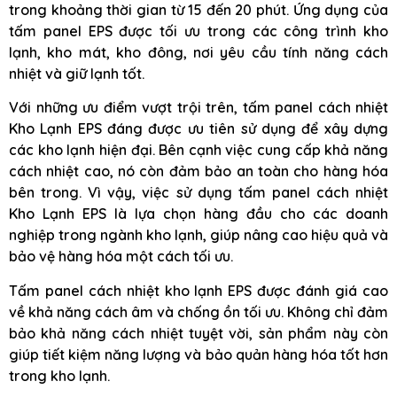
trong khoảng thời gian từ 15 đến 20 phút. Ứng dụng của
tấm panel EPS được tối ưu trong các công trình kho
lạnh, kho mát, kho đông, nơi yêu cầu tính năng cách
nhiệt và giữ lạnh tốt.
Với những ưu điểm vượt trội trên, tấm panel cách nhiệt
Kho Lạnh EPS đáng được ưu tiên sử dụng để xây dựng
các kho lạnh hiện đại. Bên cạnh việc cung cấp khả năng
cách nhiệt cao, nó còn đảm bảo an toàn cho hàng hóa
bên trong. Vì vậy, việc sử dụng tấm panel cách nhiệt
Kho Lạnh EPS là lựa chọn hàng đầu cho các doanh
nghiệp trong ngành kho lạnh, giúp nâng cao hiệu quả và
bảo vệ hàng hóa một cách tối ưu.
Tấm panel cách nhiệt kho lạnh EPS được đánh giá cao
về khả năng cách âm và chống ồn tối ưu. Không chỉ đảm
bảo khả năng cách nhiệt tuyệt vời, sản phẩm này còn
giúp tiết kiệm năng lượng và bảo quản hàng hóa tốt hơn
trong kho lạnh.