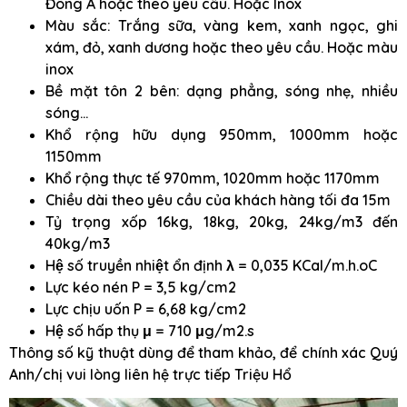
Đông Á hoặc theo yêu cầu. Hoặc Inox
Màu sắc: Trắng sữa, vàng kem, xanh ngọc, ghi
xám, đỏ, xanh dương hoặc theo yêu cầu. Hoặc màu
inox
Bề mặt tôn 2 bên: dạng phẳng, sóng nhẹ, nhiều
sóng…
Khổ rộng hữu dụng 950mm, 1000mm hoặc
1150mm
Khổ rộng thực tế 970mm, 1020mm hoặc 1170mm
Chiều dài theo yêu cầu của khách hàng tối đa 15m
Tỷ trọng xốp 16kg, 18kg, 20kg, 24kg/m3 đến
40kg/m3
Hệ số truyền nhiệt ổn định λ = 0,035 KCal/m.h.oC
Lực kéo nén P = 3,5 kg/cm2
Lực chịu uốn P = 6,68 kg/cm2
Hệ số hấp thụ μ = 710 μg/m2.s
Thông số kỹ thuật dùng để tham khảo, để chính xác Quý
Anh/chị vui lòng liên hệ trực tiếp Triệu Hổ