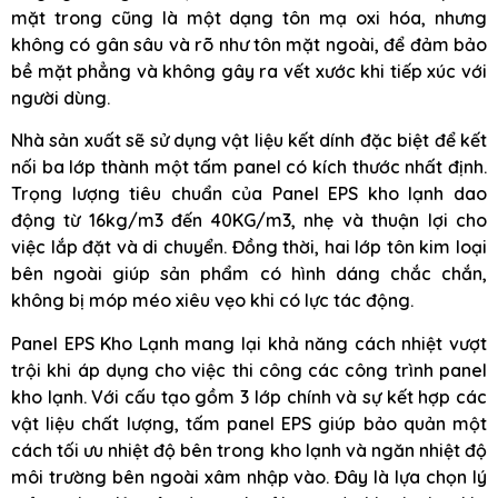
mặt trong cũng là một dạng tôn mạ oxi hóa, nhưng
không có gân sâu và rõ như tôn mặt ngoài, để đảm bảo
bề mặt phẳng và không gây ra vết xước khi tiếp xúc với
người dùng.
Nhà sản xuất sẽ sử dụng vật liệu kết dính đặc biệt để kết
nối ba lớp thành một tấm panel có kích thước nhất định.
Trọng lượng tiêu chuẩn của Panel EPS kho lạnh dao
động từ 16kg/m3 đến 40KG/m3, nhẹ và thuận lợi cho
việc lắp đặt và di chuyển. Đồng thời, hai lớp tôn kim loại
bên ngoài giúp sản phẩm có hình dáng chắc chắn,
không bị móp méo xiêu vẹo khi có lực tác động.
Panel EPS Kho Lạnh mang lại khả năng cách nhiệt vượt
trội khi áp dụng cho việc thi công các công trình panel
kho lạnh. Với cấu tạo gồm 3 lớp chính và sự kết hợp các
vật liệu chất lượng, tấm panel EPS giúp bảo quản một
cách tối ưu nhiệt độ bên trong kho lạnh và ngăn nhiệt độ
môi trường bên ngoài xâm nhập vào. Đây là lựa chọn lý