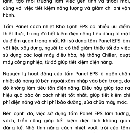
lạnh, tạo môi trường làm việc yên tĩnh và thoải mái,
cùng với việc tiết kiệm năng lượng và giảm chi phí vận
hành.
Tấm Panel cách nhiệt Kho Lạnh EPS có nhiều ưu điểm
thiết thực, trong đó tiết kiệm điện năng tiêu dùng là một
ưu điểm quan trọng nhất. Khi sử dụng tấm Panel EPS làm
vật liệu xây dựng, người ta có thể giảm thiểu tối đa việc
sử dụng các loại máy điều hòa, hệ thống Chiller, quạt
máy công nghiệp, từ đó giúp tiết kiệm điện năng.
Nguyên lý hoạt động của tấm Panel EPS là ngăn chặn
nhiệt độ nóng từ bên ngoài xâm nhập vào bên trong, do
đó không làm tiêu tốn điện năng. Điều này giúp tạo ra
hiệu quả bảo ôn cách nhiệt tốt nhất, giúp tiết kiệm chi
phí điện năng và chi phí bảo dưỡng, sửa chữa máy móc.
Bên cạnh đó, việc sử dụng tấm Panel EPS làm tường,
vách, trần cũng giúp tiết kiệm diện tích không gian
đáng kể. Nhờ tính năng cách nhiệt vượt trội của tấm