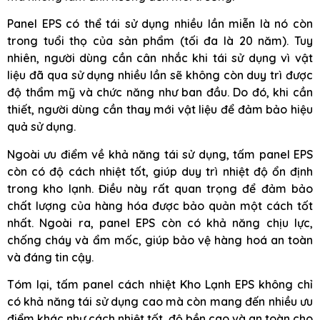
Panel EPS có thể tái sử dụng nhiều lần miễn là nó còn
trong tuổi thọ của sản phẩm (tối đa là 20 năm). Tuy
nhiên, người dùng cần cân nhắc khi tái sử dụng vì vật
liệu đã qua sử dụng nhiều lần sẽ không còn duy trì được
độ thẩm mỹ và chức năng như ban đầu. Do đó, khi cần
thiết, người dùng cần thay mới vật liệu để đảm bảo hiệu
quả sử dụng.
Ngoài ưu điểm về khả năng tái sử dụng, tấm panel EPS
còn có độ cách nhiệt tốt, giúp duy trì nhiệt độ ổn định
trong kho lạnh. Điều này rất quan trọng để đảm bảo
chất lượng của hàng hóa được bảo quản một cách tốt
nhất. Ngoài ra, panel EPS còn có khả năng chịu lực,
chống cháy và ẩm mốc, giúp bảo vệ hàng hoá an toàn
và đáng tin cậy.
Tóm lại, tấm panel cách nhiệt Kho Lạnh EPS không chỉ
có khả năng tái sử dụng cao mà còn mang đến nhiều ưu
điểm khác như cách nhiệt tốt, độ bền cao và an toàn cho