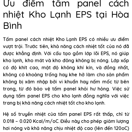
Ưu điểm tấm panel cách
nhiệt Kho Lạnh EPS tại Hòa
Bình
Tấm panel cách nhiệt Kho Lạnh EPS có nhiều ưu điểm
vượt trội. Trước tiên, khả năng cách nhiệt tốt của nó đã
được khẳng định. Với cấu tạo gồm lớp lõi EPS, nó giúp
kho lạnh, kho mát và kho đông không bị nóng. Lớp xốp
có độ khít cao, mật độ không khí kín, và đồng nhất,
không có khoảng trống hay khe hở làm cho sản phẩm
không bị xâm nhập bởi vi khuẩn hay nấm mốc từ bên
trong, từ đó bảo vệ tấm panel khỏi hư hỏng. Việc sử
dụng tấm panel EPS cho kho lạnh đồng nghĩa với việc
trang bị khả năng cách nhiệt tốt cho kho lạnh.
Hệ số truyền nhiệt của tấm panel EPS rất thấp, chỉ từ
0.018 – 0.020 Kcal/m/oC. Điều này cho phép giảm lượng
hơi nóng và khả năng chịu nhiệt độ cao (lên đến 120oC)