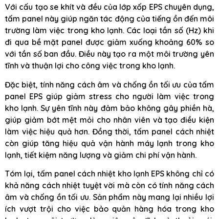
Với cấu tạo se khít và đều của lớp xốp EPS chuyên dụng,
tấm panel này giúp ngăn tác động của tiếng ồn đến môi
trường làm việc trong kho lạnh. Các loại tần số (Hz) khi
đi qua bề mặt panel được giảm xuống khoảng 60% so
với tần số ban đầu. Điều này tạo ra một môi trường yên
tĩnh và thuận lợi cho công việc trong kho lạnh.
Đặc biệt, tính năng cách âm và chống ồn tối ưu của tấm
panel EPS giúp giảm stress cho người làm việc trong
kho lạnh. Sự yên tĩnh này đảm bảo không gây phiền hà,
giúp giảm bớt mệt mỏi cho nhân viên và tạo điều kiện
làm việc hiệu quả hơn. Đồng thời, tấm panel cách nhiệt
còn giúp tăng hiệu quả vận hành máy lạnh trong kho
lạnh, tiết kiệm năng lượng và giảm chi phí vận hành.
Tóm lại, tấm panel cách nhiệt kho lạnh EPS không chỉ có
khả năng cách nhiệt tuyệt vời mà còn có tính năng cách
âm và chống ồn tối ưu. Sản phẩm này mang lại nhiều lợi
ích vượt trội cho việc bảo quản hàng hóa trong kho