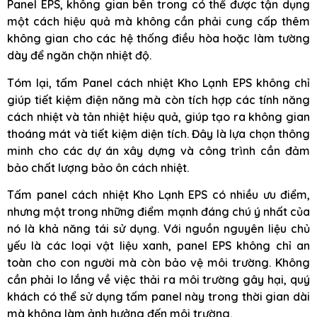
Panel EPS, không gian bên trong có thể được tận dụng
một cách hiệu quả mà không cần phải cung cấp thêm
không gian cho các hệ thống điều hòa hoặc làm tường
dày để ngăn chặn nhiệt độ.
Tóm lại, tấm Panel cách nhiệt Kho Lạnh EPS không chỉ
giúp tiết kiệm điện năng mà còn tích hợp các tính năng
cách nhiệt và tản nhiệt hiệu quả, giúp tạo ra không gian
thoáng mát và tiết kiệm diện tích. Đây là lựa chọn thông
minh cho các dự án xây dựng và công trình cần đảm
bảo chất lượng bảo ôn cách nhiệt.
Tấm panel cách nhiệt Kho Lạnh EPS có nhiều ưu điểm,
nhưng một trong những điểm mạnh đáng chú ý nhất của
nó là khả năng tái sử dụng. Với nguồn nguyên liệu chủ
yếu là các loại vật liệu xanh, panel EPS không chỉ an
toàn cho con người mà còn bảo vệ môi trường. Không
cần phải lo lắng về việc thải ra môi trường gây hại, quý
khách có thể sử dụng tấm panel này trong thời gian dài
mà không làm ảnh hưởng đến môi trường.