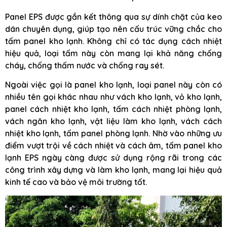
Panel EPS được gắn kết thông qua sự dính chặt của keo
dán chuyên dụng, giúp tạo nên cấu trúc vững chắc cho
tấm panel kho lạnh. Không chỉ có tác dụng cách nhiệt
hiệu quả, loại tấm này còn mang lại khả năng chống
cháy, chống thấm nước và chống ray sét.
Ngoài việc gọi là panel kho lạnh, loại panel này còn có
nhiều tên gọi khác nhau như vách kho lạnh, vỏ kho lạnh,
panel cách nhiệt kho lạnh, tấm cách nhiệt phòng lạnh,
vách ngăn kho lạnh, vật liệu làm kho lạnh, vách cách
nhiệt kho lạnh, tấm panel phòng lạnh. Nhờ vào những ưu
điểm vượt trội về cách nhiệt và cách âm, tấm panel kho
lạnh EPS ngày càng được sử dụng rộng rãi trong các
công trình xây dựng và làm kho lạnh, mang lại hiệu quả
kinh tế cao và bảo vệ môi trường tốt.