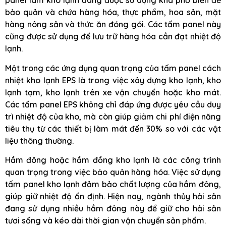
panel làm kho lạnh đang được sử dụng khá phổ biến để
bảo quản và chứa hàng hóa, thực phẩm, hoa sản, mặt
hàng nông sản và thức ăn đóng gói. Các tấm panel này
cũng được sử dụng để lưu trữ hàng hóa cần đạt nhiệt độ
lạnh.
Một trong các ứng dụng quan trọng của tấm panel cách
nhiệt kho lạnh EPS là trong việc xây dựng kho lạnh, kho
lạnh tạm, kho lạnh trên xe vận chuyển hoặc kho mát.
Các tấm panel EPS không chỉ đáp ứng được yêu cầu duy
trì nhiệt độ của kho, mà còn giúp giảm chi phí điện năng
tiêu thụ từ các thiết bị làm mát đến 30% so với các vật
liệu thông thường.
Hầm đông hoặc hầm đồng kho lạnh là các công trình
quan trọng trong việc bảo quản hàng hóa. Việc sử dụng
tấm panel kho lạnh đảm bảo chất lượng của hầm đông,
giúp giữ nhiệt độ ổn định. Hiện nay, ngành thủy hải sản
đang sử dụng nhiều hầm đông này để giữ cho hải sản
tươi sống và kéo dài thời gian vận chuyển sản phẩm.