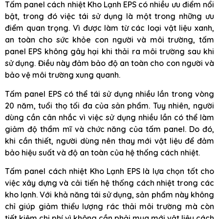
Tấm panel cách nhiệt Kho Lạnh EPS có nhiều ưu điểm nổi
bật, trong đó việc tái sử dụng là một trong những ưu
điểm quan trọng. Vì được làm từ các loại vật liệu xanh,
an toàn cho sức khỏe con người và môi trường, tấm
panel EPS không gây hại khi thải ra môi trường sau khi
sử dụng. Điều này đảm bảo độ an toàn cho con người và
bảo vệ môi trường xung quanh.
Tấm panel EPS có thể tái sử dụng nhiều lần trong vòng
20 năm, tuổi thọ tối đa của sản phẩm. Tuy nhiên, người
dùng cần cân nhắc vì việc sử dụng nhiều lần có thể làm
giảm độ thẩm mĩ và chức năng của tấm panel. Do đó,
khi cần thiết, người dùng nên thay mới vật liệu để đảm
bảo hiệu suất và độ an toàn của hệ thống cách nhiệt.
Tấm panel cách nhiệt Kho Lạnh EPS là lựa chọn tốt cho
việc xây dựng và cải tiến hệ thống cách nhiệt trong các
kho lạnh. Với khả năng tái sử dụng, sản phẩm này không
chỉ giúp giảm thiểu lượng rác thải môi trường mà còn
tiết kiệm chi phí vì không cần phải mua mới vật liệu cách