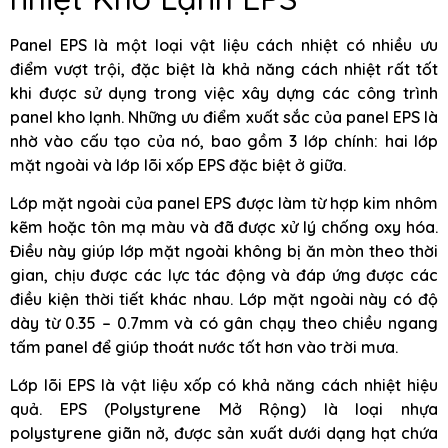
Panel EPS là một loại vật liệu cách nhiệt có nhiều ưu
điểm vượt trội, đặc biệt là khả năng cách nhiệt rất tốt
khi được sử dụng trong việc xây dựng các công trình
panel kho lạnh. Những ưu điểm xuất sắc của panel EPS là
nhờ vào cấu tạo của nó, bao gồm 3 lớp chính: hai lớp
mặt ngoài và lớp lõi xốp EPS đặc biệt ở giữa.
Lớp mặt ngoài của panel EPS được làm từ hợp kim nhôm
kẽm hoặc tôn mạ màu và đã được xử lý chống oxy hóa.
Điều này giúp lớp mặt ngoài không bị ăn mòn theo thời
gian, chịu được các lực tác động và đáp ứng được các
điều kiện thời tiết khác nhau. Lớp mặt ngoài này có độ
dày từ 0.35 – 0.7mm và có gân chạy theo chiều ngang
tấm panel để giúp thoát nước tốt hơn vào trời mưa.
Lớp lõi EPS là vật liệu xốp có khả năng cách nhiệt hiệu
quả. EPS (Polystyrene Mở Rộng) là loại nhựa
polystyrene giãn nở, được sản xuất dưới dạng hạt chứa