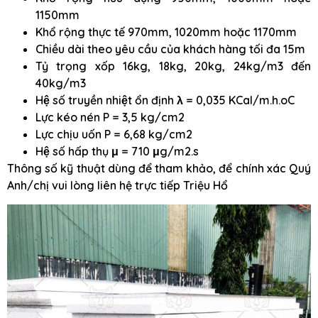
1150mm
Khổ rộng thực tế 970mm, 1020mm hoặc 1170mm
Chiều dài theo yêu cầu của khách hàng tối đa 15m
Tỷ trọng xốp 16kg, 18kg, 20kg, 24kg/m3 đến
40kg/m3
Hệ số truyền nhiệt ổn định λ = 0,035 KCal/m.h.oC
Lực kéo nén P = 3,5 kg/cm2
Lực chịu uốn P = 6,68 kg/cm2
Hệ số hấp thụ μ = 710 μg/m2.s
Thông số kỹ thuật dùng để tham khảo, để chính xác Quý
Anh/chị vui lòng liên hệ trực tiếp Triệu Hổ