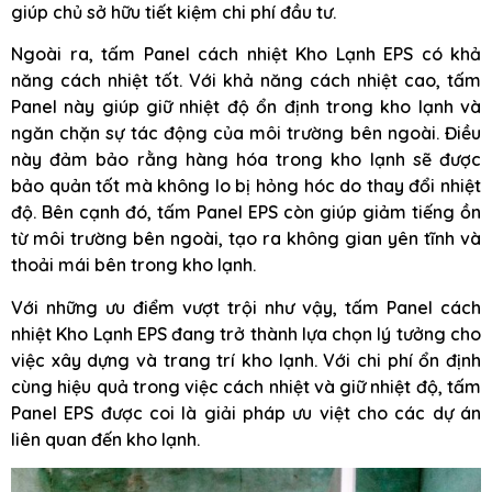
giúp chủ sở hữu tiết kiệm chi phí đầu tư.
Ngoài ra, tấm Panel cách nhiệt Kho Lạnh EPS có khả
năng cách nhiệt tốt. Với khả năng cách nhiệt cao, tấm
Panel này giúp giữ nhiệt độ ổn định trong kho lạnh và
ngăn chặn sự tác động của môi trường bên ngoài. Điều
này đảm bảo rằng hàng hóa trong kho lạnh sẽ được
bảo quản tốt mà không lo bị hỏng hóc do thay đổi nhiệt
độ. Bên cạnh đó, tấm Panel EPS còn giúp giảm tiếng ồn
từ môi trường bên ngoài, tạo ra không gian yên tĩnh và
thoải mái bên trong kho lạnh.
Với những ưu điểm vượt trội như vậy, tấm Panel cách
nhiệt Kho Lạnh EPS đang trở thành lựa chọn lý tưởng cho
việc xây dựng và trang trí kho lạnh. Với chi phí ổn định
cùng hiệu quả trong việc cách nhiệt và giữ nhiệt độ, tấm
Panel EPS được coi là giải pháp ưu việt cho các dự án
liên quan đến kho lạnh.