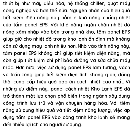
thiết bị như máy điều hòa, hệ thống chiller, quạt máy
công nghiệp và hơn thế nữa. Nguyên nhân của hiệu quả
tiết kiệm điện năng này nằm ở khả năng chống nhiệt
của tấm panel EPS. Với khả năng ngăn chặn nhiệt độ
nóng xâm nhập vào bên trong nhà kho, tấm panel EPS
giúp giữ cho nhiệt độ trong kho lạnh ổn định mà không
cần sử dụng máy lạnh nhiều hơn. Nhờ vào tính năng này,
tấm panel EPS không chỉ giúp tiết kiệm điện năng, mà
còn giúp tiết kiệm chi phí bảo dưỡng và sửa chữa máy
móc. Hơn nữa, việc sử dụng panel EPS làm tường, vách
và trần cũng giúp tiết kiệm diện tích không gian, đồng
thời cung cấp hiệu quả bảo ôn cách nhiệt cao nhất. Vì
những ưu điểm này, panel cách nhiệt Kho Lạnh EPS đã
trở thành một lựa chọn phổ biến trong ngành xây dựng
công trình lưu trữ và vận chuyển hàng hóa. Với tiềm
năng sử dụng hiệu quả và tiết kiệm năng lượng, việc áp
dụng tấm panel EPS vào công trình kho lạnh sẽ mang
đến nhiều lợi ích cho người sử dụng.