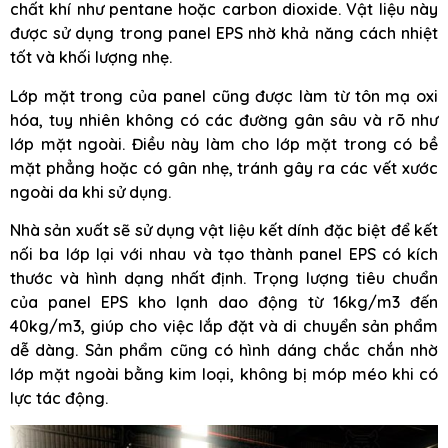
chất khí như pentane hoặc carbon dioxide. Vật liệu này
được sử dụng trong panel EPS nhờ khả năng cách nhiệt
tốt và khối lượng nhẹ.
Lớp mặt trong của panel cũng được làm từ tôn mạ oxi
hóa, tuy nhiên không có các đường gân sâu và rõ như
lớp mặt ngoài. Điều này làm cho lớp mặt trong có bề
mặt phẳng hoặc có gân nhẹ, tránh gây ra các vết xước
ngoài da khi sử dụng.
Nhà sản xuất sẽ sử dụng vật liệu kết dính đặc biệt để kết
nối ba lớp lại với nhau và tạo thành panel EPS có kích
thước và hình dạng nhất định. Trọng lượng tiêu chuẩn
của panel EPS kho lạnh dao động từ 16kg/m3 đến
40kg/m3, giúp cho việc lắp đặt và di chuyển sản phẩm
dễ dàng. Sản phẩm cũng có hình dáng chắc chắn nhờ
lớp mặt ngoài bằng kim loại, không bị móp méo khi có
lực tác động.