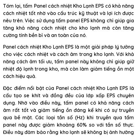
Tóm lại, tấm Panel cách nhiệt Kho Lạnh EPS có khả năng
cách nhiệt tốt nhờ vào cấu trúc kỹ thuật và lợi ích được
nêu trên. Việc sử dụng tấm panel EPS không chỉ giúp gia
tăng khả năng cách nhiệt cho kho lạnh mà còn tăng
cường tính bền bỉ và an toàn của nó.
Panel cách nhiệt Kho Lạnh EPS là một giải pháp lý tưởng
cho việc cách nhiệt và cách âm trong kho lạnh. Với khả
năng cách âm tối ưu, tấm panel này không chỉ giúp giữ
nhiệt độ lạnh trong kho, mà còn làm giảm tiếng ồn một
cách hiệu quả.
Đặc điểm nổi bật của Panel cách nhiệt Kho Lạnh EPS là
cấu tạo se khít và đồng đều của lớp xốp EPS chuyên
dụng. Nhờ vào điều này, tấm panel có khả năng cách
âm rất tốt và giảm tiếng ồn đáng kể khi có sự truyền
qua bề mặt. Các loại tần số (Hz) khi truyền qua tấm
panel này được giảm khoảng 60% so với tần số thực.
Điều này đảm bảo rằng kho lạnh sẽ không bị ảnh hưởng