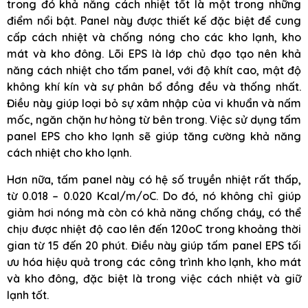
trong đó khả năng cách nhiệt tốt là một trong những
điểm nổi bật. Panel này được thiết kế đặc biệt để cung
cấp cách nhiệt và chống nóng cho các kho lạnh, kho
mát và kho đông. Lõi EPS là lớp chủ đạo tạo nên khả
năng cách nhiệt cho tấm panel, với độ khít cao, mật độ
không khí kín và sự phân bổ đồng đều và thống nhất.
Điều này giúp loại bỏ sự xâm nhập của vi khuẩn và nấm
mốc, ngăn chặn hư hỏng từ bên trong. Việc sử dụng tấm
panel EPS cho kho lạnh sẽ giúp tăng cường khả năng
cách nhiệt cho kho lạnh.
Hơn nữa, tấm panel này có hệ số truyền nhiệt rất thấp,
từ 0.018 – 0.020 Kcal/m/oC. Do đó, nó không chỉ giúp
giảm hơi nóng mà còn có khả năng chống cháy, có thể
chịu được nhiệt độ cao lên đến 120oC trong khoảng thời
gian từ 15 đến 20 phút. Điều này giúp tấm panel EPS tối
ưu hóa hiệu quả trong các công trình kho lạnh, kho mát
và kho đông, đặc biệt là trong việc cách nhiệt và giữ
lạnh tốt.