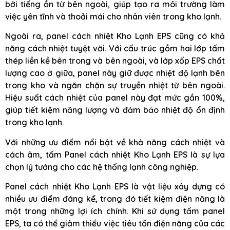
bởi tiếng ồn từ bên ngoài, giúp tạo ra môi trường làm
việc yên tĩnh và thoải mái cho nhân viên trong kho lạnh.
Ngoài ra, panel cách nhiệt Kho Lạnh EPS cũng có khả
năng cách nhiệt tuyệt vời. Với cấu trúc gồm hai lớp tấm
thép liền kề bên trong và bên ngoài, và lớp xốp EPS chất
lượng cao ở giữa, panel này giữ được nhiệt độ lạnh bên
trong kho và ngăn chặn sự truyền nhiệt từ bên ngoài.
Hiệu suất cách nhiệt của panel này đạt mức gần 100%,
giúp tiết kiệm năng lượng và đảm bảo nhiệt độ ổn định
trong kho lạnh.
Với những ưu điểm nổi bật về khả năng cách nhiệt và
cách âm, tấm Panel cách nhiệt Kho Lạnh EPS là sự lựa
chọn lý tưởng cho các hệ thống lạnh công nghiệp.
Panel cách nhiệt Kho Lạnh EPS là vật liệu xây dựng có
nhiều ưu điểm đáng kể, trong đó tiết kiệm điện năng là
một trong những lợi ích chính. Khi sử dụng tấm panel
EPS, ta có thể giảm thiểu việc tiêu tốn điện năng của các