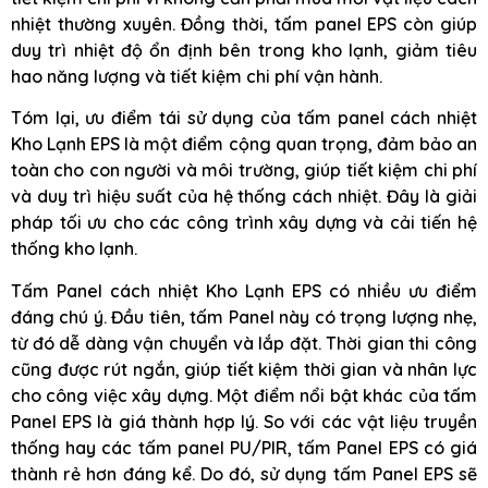
nhiệt thường xuyên. Đồng thời, tấm panel EPS còn giúp
duy trì nhiệt độ ổn định bên trong kho lạnh, giảm tiêu
hao năng lượng và tiết kiệm chi phí vận hành.
Tóm lại, ưu điểm tái sử dụng của tấm panel cách nhiệt
Kho Lạnh EPS là một điểm cộng quan trọng, đảm bảo an
toàn cho con người và môi trường, giúp tiết kiệm chi phí
và duy trì hiệu suất của hệ thống cách nhiệt. Đây là giải
pháp tối ưu cho các công trình xây dựng và cải tiến hệ
thống kho lạnh.
Tấm Panel cách nhiệt Kho Lạnh EPS có nhiều ưu điểm
đáng chú ý. Đầu tiên, tấm Panel này có trọng lượng nhẹ,
từ đó dễ dàng vận chuyển và lắp đặt. Thời gian thi công
cũng được rút ngắn, giúp tiết kiệm thời gian và nhân lực
cho công việc xây dựng. Một điểm nổi bật khác của tấm
Panel EPS là giá thành hợp lý. So với các vật liệu truyền
thống hay các tấm panel PU/PIR, tấm Panel EPS có giá
thành rẻ hơn đáng kể. Do đó, sử dụng tấm Panel EPS sẽ