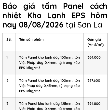
Báo giá
t
ấm Panel cách
nhiệt Kho Lạnh EPS hôm
nay
08/08/2026
tại Sơn La
Stt
Tên sản phẩm
Đơn giá
(Vnđ/m²)
1
Tấm Panel kho lạnh dày 100mm, tôn
364.000
Việt Pháp dày 0,4mm, tỷ trọng xốp
EPS 16kg/m3
2
Tấm Panel kho lạnh dày 100mm, tôn
397.600
Việt Pháp dày 0,45mm, tỷ trọng xốp
EPS 16kg/m3
3
Tấm Panel kho lạnh dày 125mm, tôn
394.800
Việt Pháp dày 0,4mm, tỷ trọng xốp