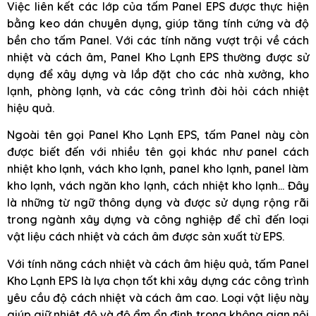
Việc liên kết các lớp của tấm Panel EPS được thực hiện
bằng keo dán chuyên dụng, giúp tăng tính cứng và độ
bền cho tấm Panel. Với các tính năng vượt trội về cách
nhiệt và cách âm, Panel Kho Lạnh EPS thường được sử
dụng để xây dựng và lắp đặt cho các nhà xưởng, kho
lạnh, phòng lạnh, và các công trình đòi hỏi cách nhiệt
hiệu quả.
Ngoài tên gọi Panel Kho Lạnh EPS, tấm Panel này còn
được biết đến với nhiều tên gọi khác như panel cách
nhiệt kho lạnh, vách kho lạnh, panel kho lạnh, panel làm
kho lạnh, vách ngăn kho lạnh, cách nhiệt kho lạnh… Đây
là những từ ngữ thông dụng và được sử dụng rộng rãi
trong ngành xây dựng và công nghiệp để chỉ đến loại
vật liệu cách nhiệt và cách âm được sản xuất từ EPS.
Với tính năng cách nhiệt và cách âm hiệu quả, tấm Panel
Kho Lạnh EPS là lựa chọn tốt khi xây dựng các công trình
yêu cầu độ cách nhiệt và cách âm cao. Loại vật liệu này
giúp giữ nhiệt độ và độ ẩm ổn định trong không gian nội