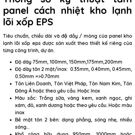
panel cách nhiệt kho lạnh
lõi xốp EPS
Tiêu chuẩn, chiều dài và độ dầy / mỏng của panel kho
lạnh lõi xốp eps được sản xuất theo thiết kế riêng của
từng công trình, dự án.
Độ dày 75mm, 100mm, 150mm,175mm,200mm
Độ dày tôn 2 mặt/inox: 0.35mm, 0.40mm, 0.45mm,
0.50mm =>0.70mm
Tôn Liên Doanh, Tôn Việt Pháp, Tôn Nam Kim, Tôn
Đông Á hoặc theo yêu cầu. Hoặc Inox
Màu sắc: Trắng sữa, vàng kem, xanh ngọc, ghi
xám, đỏ, xanh dương hoặc theo yêu cầu. Hoặc màu
inox
Bề mặt tôn 2 bên: dạng phẳng, sóng nhẹ, nhiều
sóng…
Khổ rộng hữu dụng 950mm, 1000mm hoặc