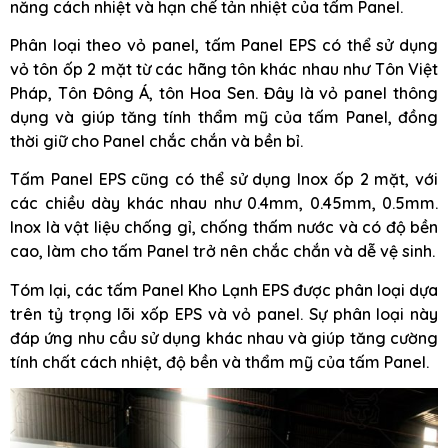
năng cách nhiệt và hạn chế tản nhiệt của tấm Panel.
Phân loại theo vỏ panel, tấm Panel EPS có thể sử dụng
vỏ tôn ốp 2 mặt từ các hãng tôn khác nhau như Tôn Việt
Pháp, Tôn Đông Á, tôn Hoa Sen. Đây là vỏ panel thông
dụng và giúp tăng tính thẩm mỹ của tấm Panel, đồng
thời giữ cho Panel chắc chắn và bền bỉ.
Tấm Panel EPS cũng có thể sử dụng Inox ốp 2 mặt, với
các chiều dày khác nhau như 0.4mm, 0.45mm, 0.5mm.
Inox là vật liệu chống gỉ, chống thấm nước và có độ bền
cao, làm cho tấm Panel trở nên chắc chắn và dễ vệ sinh.
Tóm lại, các tấm Panel Kho Lạnh EPS được phân loại dựa
trên tỷ trọng lõi xốp EPS và vỏ panel. Sự phân loại này
đáp ứng nhu cầu sử dụng khác nhau và giúp tăng cường
tính chất cách nhiệt, độ bền và thẩm mỹ của tấm Panel.