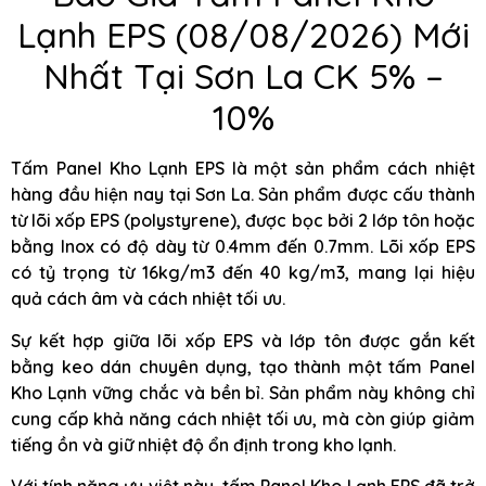
Lạnh EPS (08/08/2026) Mới
Nhất Tại Sơn La CK 5% –
10%
Tấm Panel Kho Lạnh EPS là một sản phẩm cách nhiệt
hàng đầu hiện nay tại Sơn La. Sản phẩm được cấu thành
từ lõi xốp EPS (polystyrene), được bọc bởi 2 lớp tôn hoặc
bằng Inox có độ dày từ 0.4mm đến 0.7mm. Lõi xốp EPS
có tỷ trọng từ 16kg/m3 đến 40 kg/m3, mang lại hiệu
quả cách âm và cách nhiệt tối ưu.
Sự kết hợp giữa lõi xốp EPS và lớp tôn được gắn kết
bằng keo dán chuyên dụng, tạo thành một tấm Panel
Kho Lạnh vững chắc và bền bỉ. Sản phẩm này không chỉ
cung cấp khả năng cách nhiệt tối ưu, mà còn giúp giảm
tiếng ồn và giữ nhiệt độ ổn định trong kho lạnh.
Với tính năng ưu việt này, tấm Panel Kho Lạnh EPS đã trở