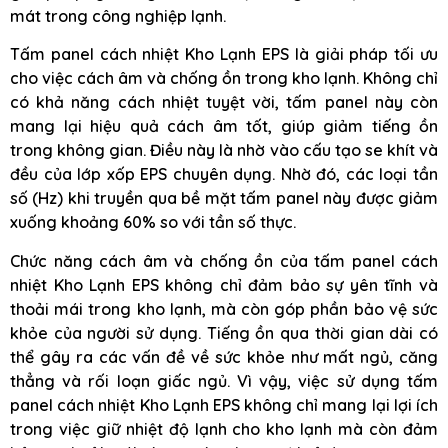
mát trong công nghiệp lạnh.
Tấm panel cách nhiệt Kho Lạnh EPS là giải pháp tối ưu
cho việc cách âm và chống ồn trong kho lạnh. Không chỉ
có khả năng cách nhiệt tuyệt vời, tấm panel này còn
mang lại hiệu quả cách âm tốt, giúp giảm tiếng ồn
trong không gian. Điều này là nhờ vào cấu tạo se khít và
đều của lớp xốp EPS chuyên dụng. Nhờ đó, các loại tần
số (Hz) khi truyền qua bề mặt tấm panel này được giảm
xuống khoảng 60% so với tần số thực.
Chức năng cách âm và chống ồn của tấm panel cách
nhiệt Kho Lạnh EPS không chỉ đảm bảo sự yên tĩnh và
thoải mái trong kho lạnh, mà còn góp phần bảo vệ sức
khỏe của người sử dụng. Tiếng ồn qua thời gian dài có
thể gây ra các vấn đề về sức khỏe như mất ngủ, căng
thẳng và rối loạn giấc ngủ. Vì vậy, việc sử dụng tấm
panel cách nhiệt Kho Lạnh EPS không chỉ mang lại lợi ích
trong việc giữ nhiệt độ lạnh cho kho lạnh mà còn đảm