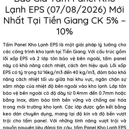
Lạnh EPS (07/08/2026) Mới
Nhất Tại Tiền Giang CK 5% –
10%
Tấm Panel Kho Lạnh EPS là một giải pháp lý tưởng cho
các công trình kho lạnh tại Tiền Giang. Với cấu trúc gồm
lõi xốp EPS và 2 lớp tôn bảo vệ bên ngoài, tấm panel
này có khả năng cách nhiệt, cách âm hiệu quả. Lõi xốp
EPS có tỷ trọng từ 16kg/m3 đến 40 kg/m3, đảm bảo khả
năng cách nhiệt tối ưu giữa hai khu vực, ngăn chặn sự
xâm nhập của nhiệt độ bên ngoài vào kho lạnh. Lớp tôn
bảo vệ bên ngoài có độ dày từ 0.4mm đến 0.7mm hoặc
bằng Inox, đảm bảo tính bền vững và chống oxi hóa
trong môi trường kho lạnh. Các lớp được gắn kết bằng
keo dán chuyên dụng, mang lại độ kín và độ bền vượt
trội cho tấm panel. Với những tính năng vượt trội và
nguồn nguyên liệu đáng tin cậy, tấm Panel Kho Lạnh EPS