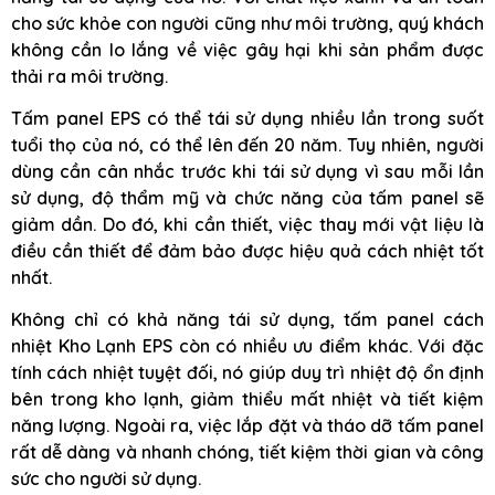
cho sức khỏe con người cũng như môi trường, quý khách
không cần lo lắng về việc gây hại khi sản phẩm được
thải ra môi trường.
Tấm panel EPS có thể tái sử dụng nhiều lần trong suốt
tuổi thọ của nó, có thể lên đến 20 năm. Tuy nhiên, người
dùng cần cân nhắc trước khi tái sử dụng vì sau mỗi lần
sử dụng, độ thẩm mỹ và chức năng của tấm panel sẽ
giảm dần. Do đó, khi cần thiết, việc thay mới vật liệu là
điều cần thiết để đảm bảo được hiệu quả cách nhiệt tốt
nhất.
Không chỉ có khả năng tái sử dụng, tấm panel cách
nhiệt Kho Lạnh EPS còn có nhiều ưu điểm khác. Với đặc
tính cách nhiệt tuyệt đối, nó giúp duy trì nhiệt độ ổn định
bên trong kho lạnh, giảm thiểu mất nhiệt và tiết kiệm
năng lượng. Ngoài ra, việc lắp đặt và tháo dỡ tấm panel
rất dễ dàng và nhanh chóng, tiết kiệm thời gian và công
sức cho người sử dụng.