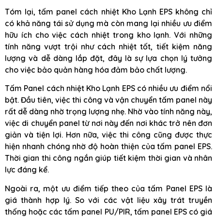
Tóm lại, tấm panel cách nhiệt Kho Lạnh EPS không chỉ
có khả năng tái sử dụng mà còn mang lại nhiều ưu điểm
hữu ích cho việc cách nhiệt trong kho lạnh. Với những
tính năng vượt trội như cách nhiệt tốt, tiết kiệm năng
lượng và dễ dàng lắp đặt, đây là sự lựa chọn lý tưởng
cho việc bảo quản hàng hóa đảm bảo chất lượng.
Tấm Panel cách nhiệt Kho Lạnh EPS có nhiều ưu điểm nổi
bật. Đầu tiên, việc thi công và vận chuyển tấm panel này
rất dễ dàng nhờ trọng lượng nhẹ. Nhờ vào tính năng này,
việc di chuyển panel từ nơi này đến nơi khác trở nên đơn
giản và tiện lợi. Hơn nữa, việc thi công cũng được thực
hiện nhanh chóng nhờ độ hoàn thiện của tấm panel EPS.
Thời gian thi công ngắn giúp tiết kiệm thời gian và nhân
lực đáng kể.
Ngoài ra, một ưu điểm tiếp theo của tấm Panel EPS là
giá thành hợp lý. So với các vật liệu xây trát truyền
thống hoặc các tấm panel PU/PIR, tấm panel EPS có giá