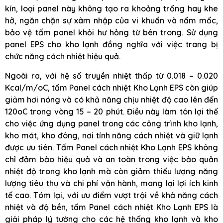
kín, loại panel này không tạo ra khoảng trống hay khe
hở, ngăn chặn sự xâm nhập của vi khuẩn và nấm mốc,
bảo vệ tấm panel khỏi hư hỏng từ bên trong. Sử dụng
panel EPS cho kho lạnh đồng nghĩa với việc trang bị
chức năng cách nhiệt hiệu quả.
Ngoài ra, với hệ số truyền nhiệt thấp từ 0.018 – 0.020
Kcal/m/oC, tấm Panel cách nhiệt Kho Lạnh EPS còn giúp
giảm hơi nóng và có khả năng chịu nhiệt độ cao lên đến
120oC trong vòng 15 – 20 phút. Điều này làm tôn lợi thế
cho việc ứng dụng panel trong các công trình kho lạnh,
kho mát, kho đông, nơi tính năng cách nhiệt và giữ lạnh
được ưu tiên. Tấm Panel cách nhiệt Kho Lạnh EPS không
chỉ đảm bảo hiệu quả và an toàn trong việc bảo quản
nhiệt độ trong kho lạnh mà còn giảm thiểu lượng năng
lượng tiêu thụ và chi phí vận hành, mang lại lợi ích kinh
tế cao. Tóm lại, với ưu điểm vượt trội về khả năng cách
nhiệt và độ bền, tấm Panel cách nhiệt Kho Lạnh EPS là
giải pháp lý tưởng cho các hệ thống kho lạnh và kho