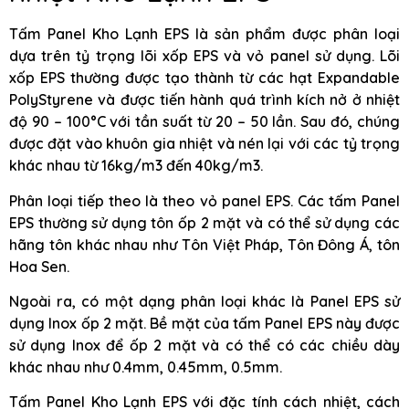
Tấm Panel Kho Lạnh EPS là sản phẩm được phân loại
dựa trên tỷ trọng lõi xốp EPS và vỏ panel sử dụng. Lõi
xốp EPS thường được tạo thành từ các hạt Expandable
PolyStyrene và được tiến hành quá trình kích nở ở nhiệt
độ 90 – 100°C với tần suất từ 20 – 50 lần. Sau đó, chúng
được đặt vào khuôn gia nhiệt và nén lại với các tỷ trọng
khác nhau từ 16kg/m3 đến 40kg/m3.
Phân loại tiếp theo là theo vỏ panel EPS. Các tấm Panel
EPS thường sử dụng tôn ốp 2 mặt và có thể sử dụng các
hãng tôn khác nhau như Tôn Việt Pháp, Tôn Đông Á, tôn
Hoa Sen.
Ngoài ra, có một dạng phân loại khác là Panel EPS sử
dụng Inox ốp 2 mặt. Bề mặt của tấm Panel EPS này được
sử dụng Inox để ốp 2 mặt và có thể có các chiều dày
khác nhau như 0.4mm, 0.45mm, 0.5mm.
Tấm Panel Kho Lạnh EPS với đặc tính cách nhiệt, cách