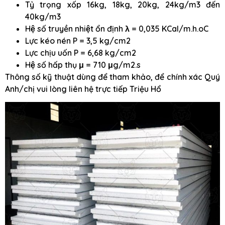
Tỷ trọng xốp 16kg, 18kg, 20kg, 24kg/m3 đến
40kg/m3
Hệ số truyền nhiệt ổn định λ = 0,035 KCal/m.h.oC
Lực kéo nén P = 3,5 kg/cm2
Lực chịu uốn P = 6,68 kg/cm2
Hệ số hấp thụ μ = 710 μg/m2.s
Thông số kỹ thuật dùng để tham khảo, để chính xác Quý
Anh/chị vui lòng liên hệ trực tiếp Triệu Hổ