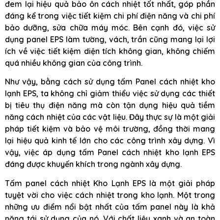
đem lại hiệu quả bảo ôn cách nhiệt tốt nhất, góp phần
đáng kể trong việc tiết kiệm chi phí điện năng và chi phí
bảo dưỡng, sửa chữa máy móc. Bên cạnh đó, việc sử
dụng panel EPS làm tường, vách, trần cũng mang lại lợi
ích về việc tiết kiệm diện tích không gian, không chiếm
quá nhiều không gian của công trình.
Như vậy, bằng cách sử dụng tấm Panel cách nhiệt kho
lạnh EPS, ta không chỉ giảm thiểu việc sử dụng các thiết
bị tiêu thụ điện năng mà còn tận dụng hiệu quả tiềm
năng cách nhiệt của các vật liệu. Đây thực sự là một giải
pháp tiết kiệm và bảo vệ môi trường, đồng thời mang
lại hiệu quả kinh tế lớn cho các công trình xây dựng. Vì
vậy, việc áp dụng tấm Panel cách nhiệt kho lạnh EPS
đáng được khuyến khích trong ngành xây dựng.
Tấm panel cách nhiệt Kho Lạnh EPS là một giải pháp
tuyệt vời cho việc cách nhiệt trong kho lạnh. Một trong
những ưu điểm nổi bật nhất của tấm panel này là khả
năng tái sử dụng của nó. Với chất liệu xanh và an toàn