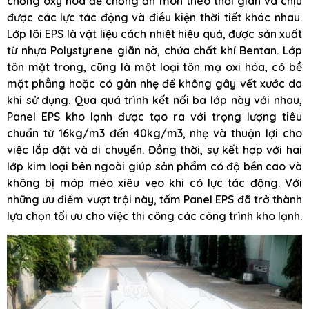
chống oxy hóa để chống ăn mòn theo thời gian và chịu
được các lực tác động và điều kiện thời tiết khác nhau.
Lớp lõi EPS là vật liệu cách nhiệt hiệu quả, được sản xuất
từ nhựa Polystyrene giãn nở, chứa chất khí Bentan. Lớp
tôn mặt trong, cũng là một loại tôn mạ oxi hóa, có bề
mặt phẳng hoặc có gân nhẹ để không gây vết xước da
khi sử dụng. Qua quá trình kết nối ba lớp này với nhau,
Panel EPS kho lạnh được tạo ra với trọng lượng tiêu
chuẩn từ 16kg/m3 đến 40kg/m3, nhẹ và thuận lợi cho
việc lắp đặt và di chuyển. Đồng thời, sự kết hợp với hai
lớp kim loại bên ngoài giúp sản phẩm có độ bền cao và
không bị móp méo xiêu vẹo khi có lực tác động. Với
những ưu điểm vượt trội này, tấm Panel EPS đã trở thành
lựa chọn tối ưu cho việc thi công các công trình kho lạnh.