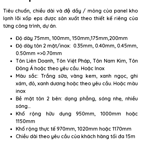
Tiêu chuẩn, chiều dài và độ dầy / mỏng của panel kho
lạnh lõi xốp eps được sản xuất theo thiết kế riêng của
từng công trình, dự án.
Độ dày 75mm, 100mm, 150mm,175mm,200mm
Độ dày tôn 2 mặt/inox: 0.35mm, 0.40mm, 0.45mm,
0.50mm =>0.70mm
Tôn Liên Doanh, Tôn Việt Pháp, Tôn Nam Kim, Tôn
Đông Á hoặc theo yêu cầu. Hoặc Inox
Màu sắc: Trắng sữa, vàng kem, xanh ngọc, ghi
xám, đỏ, xanh dương hoặc theo yêu cầu. Hoặc màu
inox
Bề mặt tôn 2 bên: dạng phẳng, sóng nhẹ, nhiều
sóng…
Khổ rộng hữu dụng 950mm, 1000mm hoặc
1150mm
Khổ rộng thực tế 970mm, 1020mm hoặc 1170mm
Chiều dài theo yêu cầu của khách hàng tối đa 15m