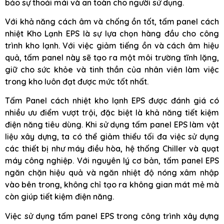
bảo sự thoải mái và an toàn cho người sử dụng.
Với khả năng cách âm và chống ồn tốt, tấm panel cách
nhiệt Kho Lạnh EPS là sự lựa chọn hàng đầu cho công
trình kho lạnh. Với việc giảm tiếng ồn và cách âm hiệu
quả, tấm panel này sẽ tạo ra một môi trường tĩnh lặng,
giữ cho sức khỏe và tinh thần của nhân viên làm việc
trong kho luôn đạt được mức tốt nhất.
Tấm Panel cách nhiệt kho lạnh EPS được đánh giá có
nhiều ưu điểm vượt trội, đặc biệt là khả năng tiết kiệm
điện năng tiêu dùng. Khi sử dụng tấm panel EPS làm vật
liệu xây dựng, ta có thể giảm thiểu tối đa việc sử dụng
các thiết bị như máy điều hòa, hệ thống Chiller và quạt
máy công nghiệp. Với nguyên lý cơ bản, tấm panel EPS
ngăn chặn hiệu quả và ngăn nhiệt độ nóng xâm nhập
vào bên trong, không chỉ tạo ra không gian mát mẻ mà
còn giúp tiết kiệm điện năng.
Việc sử dụng tấm panel EPS trong công trình xây dựng