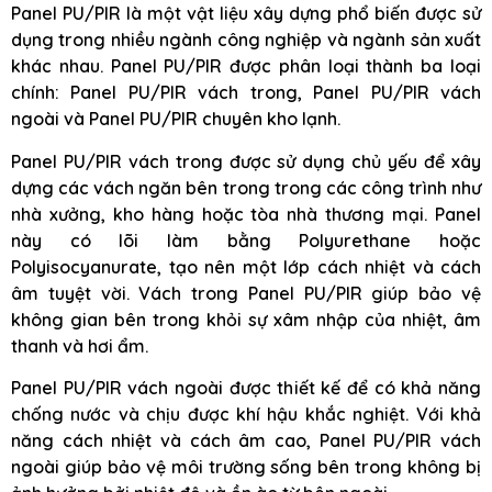
Panel PU/PIR là một vật liệu xây dựng phổ biến được sử
dụng trong nhiều ngành công nghiệp và ngành sản xuất
khác nhau. Panel PU/PIR được phân loại thành ba loại
chính: Panel PU/PIR vách trong, Panel PU/PIR vách
ngoài và Panel PU/PIR chuyên kho lạnh.
Panel PU/PIR vách trong được sử dụng chủ yếu để xây
dựng các vách ngăn bên trong trong các công trình như
nhà xưởng, kho hàng hoặc tòa nhà thương mại. Panel
này có lõi làm bằng Polyurethane hoặc
Polyisocyanurate, tạo nên một lớp cách nhiệt và cách
âm tuyệt vời. Vách trong Panel PU/PIR giúp bảo vệ
không gian bên trong khỏi sự xâm nhập của nhiệt, âm
thanh và hơi ẩm.
Panel PU/PIR vách ngoài được thiết kế để có khả năng
chống nước và chịu được khí hậu khắc nghiệt. Với khả
năng cách nhiệt và cách âm cao, Panel PU/PIR vách
ngoài giúp bảo vệ môi trường sống bên trong không bị