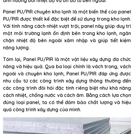
ảnh hưởng bởi nhiệt độ và ồn ào từ bên ngoài.
Panel PU/PIR chuyên kho lạnh là một biến thể của panel
PU/PIR được thiết kế đặc biệt để sử dụng trong kho lạnh.
Với tính năng cách nhiệt vượt trội, panel này giúp duy trì
một môi trường lạnh ổn định bên trong kho lạnh, ngăn
chặn nhiệt độ bên ngoài xâm nhập và giúp tiết kiệm
năng lượng.
Tóm lại, Panel PU/PIR là một vật liệu xây dựng đa chức
năng và hiệu quả. Qua ba loại chính là vách trong, vách
ngoài và chuyên kho lạnh, Panel PU/PIR đáp ứng được
nhu cầu từ các công trình xây dựng thông thường đến
các công trình đòi hỏi đặc tính riêng biệt như khả năng
cách nhiệt, chống nước và cách âm. Bằng cách lựa chọn
đúng loại panel, ta có thể đảm bảo chất lượng và hiệu
quả công trình xây dựng của mình.