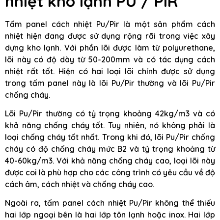
nhiệt kho lạnh PU / PIR
Tấm panel cách nhiệt Pu/Pir là một sản phẩm cách
nhiệt hiện đang được sử dụng rộng rãi trong việc xây
dựng kho lạnh. Với phần lõi được làm từ polyurethane,
lõi này có độ dày từ 50-200mm và có tác dụng cách
nhiệt rất tốt. Hiện có hai loại lõi chính được sử dụng
trong tấm panel này là lõi Pu/Pir thường và lõi Pu/Pir
chống cháy.
Lõi Pu/Pir thường có tỷ trọng khoảng 42kg/m3 và có
khả năng chống cháy tốt. Tuy nhiên, nó không phải là
loại chống cháy tốt nhất. Trong khi đó, lõi Pu/Pir chống
cháy có độ chống cháy mức B2 và tỷ trọng khoảng từ
40-60kg/m3. Với khả năng chống cháy cao, loại lõi này
được coi là phù hợp cho các công trình có yêu cầu về độ
cách âm, cách nhiệt và chống cháy cao.
Ngoài ra, tấm panel cách nhiệt Pu/Pir không thể thiếu
hai lớp ngoại bên là hai lớp tôn lạnh hoặc inox. Hai lớp