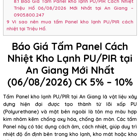
8.1
Báo Giá Tấm Panel kho lạnh PU/PIR Cách Nhiệt
Triệu Hổ 06/08/2026 Mới Nhất tại An Giang –
0905.800.247
9
Vì sao nên mua tấm Panel kho lạnh PU/PIR cách
nhiệt tại Triệu Hổ.
Báo Giá Tấm Panel Cách
Nhiệt Kho Lạnh PU/PIR tại
An Giang Mới Nhất
(06/08/2026) CK 5% – 10%
Tấm Panel kho lạnh PU/PIR tại An Giang là vật liệu xây
dựng hiện đại được tạo thành từ lõi xốp PU
(Polyurethane) và mặt bên ngoài là tôn mạ màu hợp
kim nhôm kẽm chống oxy hóa, chống ăn mòn. Các tấm
Panel này có tác dụng cách âm, cách nhiệt, giúp duy trì
nhiệt độ ổn định bên trong kho lạnh, kho mát hoặc kho