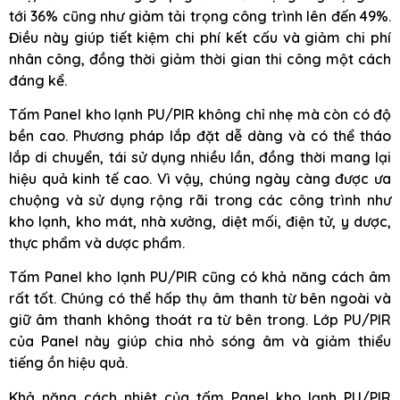
tới 36% cũng như giảm tải trọng công trình lên đến 49%.
Điều này giúp tiết kiệm chi phí kết cấu và giảm chi phí
nhân công, đồng thời giảm thời gian thi công một cách
đáng kể.
Tấm Panel kho lạnh PU/PIR không chỉ nhẹ mà còn có độ
bền cao. Phương pháp lắp đặt dễ dàng và có thể tháo
lắp di chuyển, tái sử dụng nhiều lần, đồng thời mang lại
hiệu quả kinh tế cao. Vì vậy, chúng ngày càng được ưa
chuộng và sử dụng rộng rãi trong các công trình như
kho lạnh, kho mát, nhà xưởng, diệt mối, điện tử, y dược,
thực phẩm và dược phẩm.
Tấm Panel kho lạnh PU/PIR cũng có khả năng cách âm
rất tốt. Chúng có thể hấp thụ âm thanh từ bên ngoài và
giữ âm thanh không thoát ra từ bên trong. Lớp PU/PIR
của Panel này giúp chia nhỏ sóng âm và giảm thiểu
tiếng ồn hiệu quả.
Khả năng cách nhiệt của tấm Panel kho lạnh PU/PIR