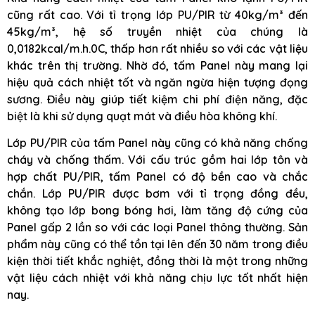
cũng rất cao. Với tỉ trọng lớp PU/PIR từ 40kg/m³ đến
45kg/m³, hệ số truyền nhiệt của chúng là
0,0182kcal/m.h.0C, thấp hơn rất nhiều so với các vật liệu
khác trên thị trường. Nhờ đó, tấm Panel này mang lại
hiệu quả cách nhiệt tốt và ngăn ngừa hiện tượng đọng
sương. Điều này giúp tiết kiệm chi phí điện năng, đặc
biệt là khi sử dụng quạt mát và điều hòa không khí.
Lớp PU/PIR của tấm Panel này cũng có khả năng chống
cháy và chống thấm. Với cấu trúc gồm hai lớp tôn và
hợp chất PU/PIR, tấm Panel có độ bền cao và chắc
chắn. Lớp PU/PIR được bơm với tỉ trọng đồng đều,
không tạo lớp bong bóng hơi, làm tăng độ cứng của
Panel gấp 2 lần so với các loại Panel thông thường. Sản
phẩm này cũng có thể tồn tại lên đến 30 năm trong điều
kiện thời tiết khắc nghiệt, đồng thời là một trong những
vật liệu cách nhiệt với khả năng chịu lực tốt nhất hiện
nay.