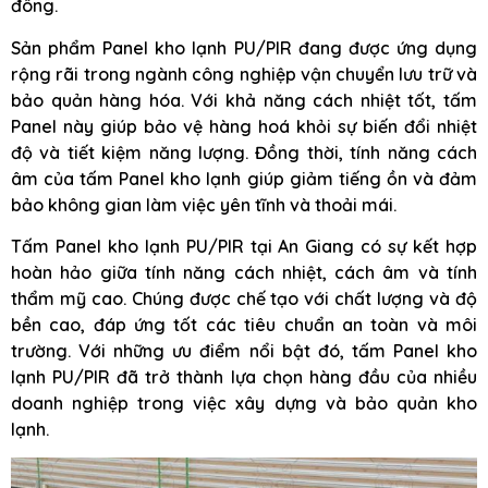
đông.
Sản phẩm Panel kho lạnh PU/PIR đang được ứng dụng
rộng rãi trong ngành công nghiệp vận chuyển lưu trữ và
bảo quản hàng hóa. Với khả năng cách nhiệt tốt, tấm
Panel này giúp bảo vệ hàng hoá khỏi sự biến đổi nhiệt
độ và tiết kiệm năng lượng. Đồng thời, tính năng cách
âm của tấm Panel kho lạnh giúp giảm tiếng ồn và đảm
bảo không gian làm việc yên tĩnh và thoải mái.
Tấm Panel kho lạnh PU/PIR tại An Giang có sự kết hợp
hoàn hảo giữa tính năng cách nhiệt, cách âm và tính
thẩm mỹ cao. Chúng được chế tạo với chất lượng và độ
bền cao, đáp ứng tốt các tiêu chuẩn an toàn và môi
trường. Với những ưu điểm nổi bật đó, tấm Panel kho
lạnh PU/PIR đã trở thành lựa chọn hàng đầu của nhiều
doanh nghiệp trong việc xây dựng và bảo quản kho
lạnh.