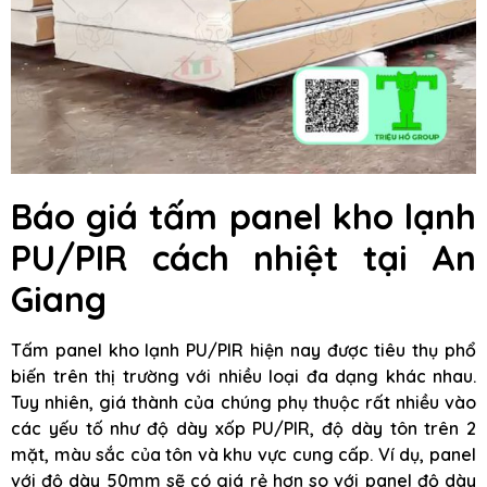
Báo giá tấm panel kho lạnh
PU/PIR cách nhiệt tại An
Giang
Tấm panel kho lạnh PU/PIR hiện nay được tiêu thụ phổ
biến trên thị trường với nhiều loại đa dạng khác nhau.
Tuy nhiên, giá thành của chúng phụ thuộc rất nhiều vào
các yếu tố như độ dày xốp PU/PIR, độ dày tôn trên 2
mặt, màu sắc của tôn và khu vực cung cấp. Ví dụ, panel
với độ dày 50mm sẽ có giá rẻ hơn so với panel độ dày