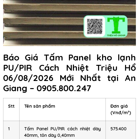
Báo Giá Tấm Panel kho lạnh
PU/PIR Cách Nhiệt Triệu Hổ
06/08/2026 Mới Nhất tại An
Giang – 0905.800.247
Stt
Tên sản phẩm
Đơn giá
(Vnđ/m²)
1
Tấm Panel PU/PIR cách nhiệt dày
575.400
40mm, tôn dày 0,40mm