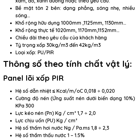
xám, đỏ, xanh dương hoặc theo yêu cầu.
Bề mặt tôn 2 bên: dạng phẳng, sóng nhẹ, nhiều
sóng…
Khổ rộng hữu dụng 1000mm ,1125mm, 1130mm…
Khổ rộng thực tế 1020mm, 1170mm,1152mm…
Chiều dài theo yêu cầu của khách hàng
Tỷ trọng xốp 30kg/m3 đến 42kg/m3
Loại xốp: PU/PIR
Thông số theo tính chất vật lý:
Panel lõi xốp PIR
Hệ số dẫn nhiệt ≤ Kcal/m/oC 0,018 ÷ 0,020
Cường độ nén (Ứng suất nén dưới biến dạng 10%)
KPa 300
Lực kéo nén (Pn) Kg / cm² 1,7 ÷ 2,0
Lực chịu uốn (PU) Kg / cm²
Hệ số thấm hơi nước Ng / Pa.ms 1,8 ÷ 2,3
Hệ số thẩm thấu nước 1 – 1.5%