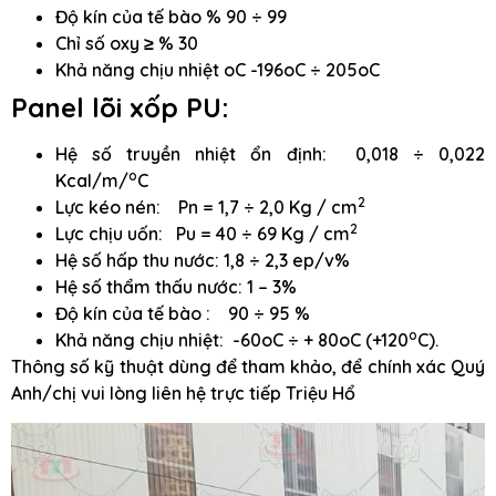
Độ kín của tế bào % 90 ÷ 99
Chỉ số oxy ≥ % 30
Khả năng chịu nhiệt oC -196oC ÷ 205oC
Panel lõi xốp PU:
Hệ số truyền nhiệt ổn định: 0,018 ÷ 0,022
o
Kcal/m/
C
2
Lực kéo nén: Pn = 1,7 ÷ 2,0 Kg / cm
2
Lực chịu uốn: Pu = 40 ÷ 69 Kg / cm
Hệ số hấp thu nước: 1,8 ÷ 2,3 ep/v%
Hệ số thẩm thấu nước: 1 – 3%
Độ kín của tế bào : 90 ÷ 95 %
o
Khả năng chịu nhiệt: -60oC ÷ + 80oC (+120
C).
Thông số kỹ thuật dùng để tham khảo, để chính xác Quý
Anh/chị vui lòng liên hệ trực tiếp Triệu Hổ