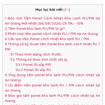
Mục lục bài viết
[
Ẩn
]
1
Báo Giá Tấm Panel Cách Nhiệt Kho Lạnh PU/PIR tại
An Giang Mới Nhất (06/08/2026) CK 5% – 10%
2
Tấm Panel kho lạnh PU/PIR là gì?
3
Phân loại tấm panel cách nhiệt PU / PIR tại An Giang
4
Cấu tạo tấm Panel cách nhiệt kho lạnh PU / PIR
5
Thông số kỹ thuật tấm Panel kho lạnh cách nhiệt PU /
PIR
5.1
Theo hình dạng, kích thước:
5.2
Thông số theo tính chất vật lý:
5.2.1
Panel lõi xốp PIR
5.2.2
Panel lõi xốp PU:
6
Ứng dụng tấm panel kho lạnh PU/PIR cách nhiệt tại
An Giang
7
Ưu điểm tấm panel kho lạnh PU / PIR cách nhiệt tại
An Giang
8
Báo giá tấm panel kho lạnh PU/PIR cách nhiệt tại An
Giang