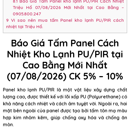
8.1
Báo Giá Tấm Panel kho lạnh PU/PIR Cách Nhiệt
Triệu Hổ 07/08/2026 Mới Nhất tại Cao Bằng –
0905.800.247
9
Vì sao nên mua tấm Panel kho lạnh PU/PIR cách
nhiệt tại Triệu Hổ.
Báo Giá Tấm Panel Cách
Nhiệt Kho Lạnh PU/PIR tại
Cao Bằng Mới Nhất
(07/08/2026) CK 5% – 10%
Panel kho lạnh PU/PIR là một vật liệu xây dựng chất
lượng cao, được thiết kế với lõi xốp PU (Polyurethane) có
khả năng cách nhiệt và cách âm tuyệt vời. Ngoài ra, hai
mặt bên ngoài của panel được tạo bởi tấm tôn mạ màu
hợp kim nhôm kẽm, giúp chống oxy hóa và chống ăn
mòn.