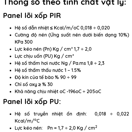
Thông số theo tính chất vật lý:
Panel lõi xốp PIR
Hệ số dẫn nhiệt ≤ Kcal/m/oC 0,018 ÷ 0,020
Cường độ nén (Ứng suất nén dưới biến dạng 10%)
KPa 300
Lực kéo nén (Pn) Kg / cm² 1,7 ÷ 2,0
Lực chịu uốn (PU) Kg / cm²
Hệ số thấm hơi nước Ng / Pa.ms 1,8 ÷ 2,3
Hệ số thẩm thấu nước 1 – 1.5%
Độ kín của tế bào % 90 ÷ 99
Chỉ số oxy ≥ % 30
Khả năng chịu nhiệt oC -196oC ÷ 205oC
Panel lõi xốp PU:
Hệ số truyền nhiệt ổn định: 0,018 ÷ 0,022
o
Kcal/m/
C
2
Lực kéo nén: Pn = 1,7 ÷ 2,0 Kg / cm