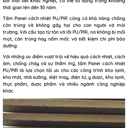
bởi thời tiết khắc nghiệt, có thể sử dụng trong khoảng
thời gian lên đến 30 năm.
Tấm Panel cách nhiệt PU/PIR cũng có khả năng chống
côn trùng và không gây hại cho con người và môi
trường. Với cấu tạo từ tôn và lõi PU/PIR, nó không bị mối
mọt, côn trùng hay nấm mốc và tiết kiệm chi phí bảo
dưỡng.
Với những ưu điểm vượt trội về hiệu quả cách nhiệt, cách
âm, chống cháy và sự thẩm mỹ, tấm Panel cách nhiệt
PU/PIR là lựa chọn tối ưu cho các công trình kho lạnh,
kho mát, nhà xưởng, diệt may, điện tử, y dược, kho lạnh,
thực phẩm, dược phẩm và nhiều ngành công nghiệp
khác.