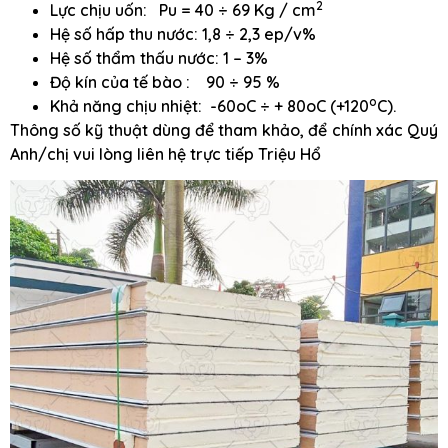
2
Lực chịu uốn: Pu = 40 ÷ 69 Kg / cm
Hệ số hấp thu nước: 1,8 ÷ 2,3 ep/v%
Hệ số thẩm thấu nước: 1 – 3%
Độ kín của tế bào : 90 ÷ 95 %
o
Khả năng chịu nhiệt: -60oC ÷ + 80oC (+120
C).
Thông số kỹ thuật dùng để tham khảo, để chính xác Quý
Anh/chị vui lòng liên hệ trực tiếp Triệu Hổ