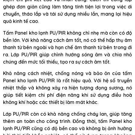
ghép đơn giản cũng làm tăng tính tiện lợi trong việc di
chuyển, tháo lắp và tái sử dụng nhiều lần, mang lại hiệu
quả kinh tế cao.
Tấm Panel kho lạnh PU/PIR không chỉ nhẹ mà còn có độ
bền lớn. Với khả năng cách âm tốt, nó có thể hấp thụ âm
thanh từ bên ngoài và hạn chế âm thanh từ bên trong đi
ra. Lớp PU/PIR giúp chỉnh hướng sóng âm và chia nhỏ
chúng đến mức tối thiểu, tạo ra sự cách âm tốt.
Khả năng cách nhiệt, chống nóng và bảo ôn của tấm
Panel kho lạnh PU/PIR là rất hiệu quả. Với hệ số truyền
nhiệt thấp và không xảy ra hiện tượng đọng sương, nó
giúp tiết kiệm chi phí điện năng khi sử dụng điều hoà
không khí hoặc các thiết bị làm mát khác.
Lớp PU/PIR còn có khả năng chống cháy lan, giúp tăng
thêm an toàn cho công trình. Đồng thời, tấm Panel kho
lạnh PU/PIR cũng có độ bền cao và không bị ảnh hưởng