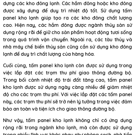
dựng các kho đông lạnh. Các hầm đông hoặc kho đông
được xây dựng để duy trì nhiệt độ tốt. Sử dụng tấm
panel kho lạnh giúp tạo ra các kho đông chất lượng
cao. Hiện nay, các hầm đông được ngành thủy sản sử
dụng rộng rãi để giữ cho sản phẩm hoạt động tươi sống
trong quá trình vận chuyển. Ngoài ra, các tàu thủy và
nhà máy chế biến thủy sản cũng cần sử dụng kho đông
lạnh để duy trì chất lượng của hàng hóa.
Cuối cùng, tấm panel kho lạnh còn được sử dụng trong
việc lắp đặt các trạm thu phí giao thông đường bộ.
Trong bối cảnh nhiệt độ trái đất tăng cao, tấm panel
kho lạnh được sử dụng ngày càng nhiều để giảm nhiệt
độ cho các trạm thu phí. Với việc lắp đặt các tấm panel
này, các trạm thu phí sẽ trở nên lý tưởng trong việc đảm
bảo an toàn và tiện ích cho giao thông đường bộ.
Như vậy, tấm panel kho lạnh không chỉ có ứng dụng
rộng rãi trong ngành kho lạnh, mà còn được sử dụng
trong nhiều lĩnh vực khác nhau như phòng sạch, nhà tiền