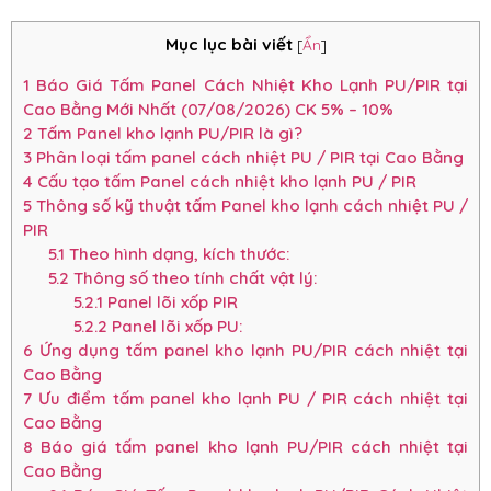
Mục lục bài viết
[
Ẩn
]
1
Báo Giá Tấm Panel Cách Nhiệt Kho Lạnh PU/PIR tại
Cao Bằng Mới Nhất (07/08/2026) CK 5% – 10%
2
Tấm Panel kho lạnh PU/PIR là gì?
3
Phân loại tấm panel cách nhiệt PU / PIR tại Cao Bằng
4
Cấu tạo tấm Panel cách nhiệt kho lạnh PU / PIR
5
Thông số kỹ thuật tấm Panel kho lạnh cách nhiệt PU /
PIR
5.1
Theo hình dạng, kích thước:
5.2
Thông số theo tính chất vật lý:
5.2.1
Panel lõi xốp PIR
5.2.2
Panel lõi xốp PU:
6
Ứng dụng tấm panel kho lạnh PU/PIR cách nhiệt tại
Cao Bằng
7
Ưu điểm tấm panel kho lạnh PU / PIR cách nhiệt tại
Cao Bằng
8
Báo giá tấm panel kho lạnh PU/PIR cách nhiệt tại
Cao Bằng