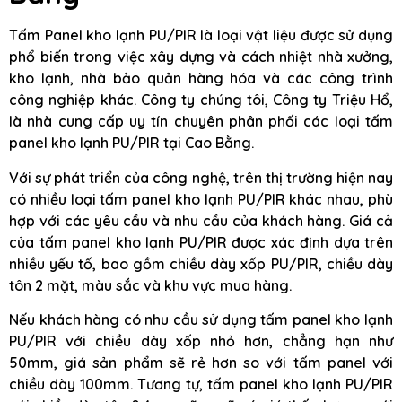
Tấm Panel kho lạnh PU/PIR là loại vật liệu được sử dụng
phổ biến trong việc xây dựng và cách nhiệt nhà xưởng,
kho lạnh, nhà bảo quản hàng hóa và các công trình
công nghiệp khác. Công ty chúng tôi, Công ty Triệu Hổ,
là nhà cung cấp uy tín chuyên phân phối các loại tấm
panel kho lạnh PU/PIR tại Cao Bằng.
Với sự phát triển của công nghệ, trên thị trường hiện nay
có nhiều loại tấm panel kho lạnh PU/PIR khác nhau, phù
hợp với các yêu cầu và nhu cầu của khách hàng. Giá cả
của tấm panel kho lạnh PU/PIR được xác định dựa trên
nhiều yếu tố, bao gồm chiều dày xốp PU/PIR, chiều dày
tôn 2 mặt, màu sắc và khu vực mua hàng.
Nếu khách hàng có nhu cầu sử dụng tấm panel kho lạnh
PU/PIR với chiều dày xốp nhỏ hơn, chẳng hạn như
50mm, giá sản phẩm sẽ rẻ hơn so với tấm panel với
chiều dày 100mm. Tương tự, tấm panel kho lạnh PU/PIR