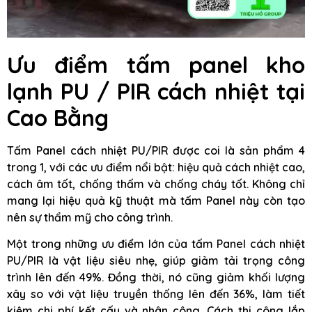
Ưu điểm tấm panel kho
lạnh PU / PIR cách nhiệt tại
Cao Bằng
Tấm Panel cách nhiệt PU/PIR được coi là sản phẩm 4
trong 1, với các ưu điểm nổi bật: hiệu quả cách nhiệt cao,
cách âm tốt, chống thấm và chống cháy tốt. Không chỉ
mang lại hiệu quả kỹ thuật mà tấm Panel này còn tạo
nên sự thẩm mỹ cho công trình.
Một trong những ưu điểm lớn của tấm Panel cách nhiệt
PU/PIR là vật liệu siêu nhẹ, giúp giảm tải trọng công
trình lên đến 49%. Đồng thời, nó cũng giảm khối lượng
xây so với vật liệu truyền thống lên đến 36%, làm tiết
kiệm chi phí kết cấu và nhân công. Cách thi công lắp