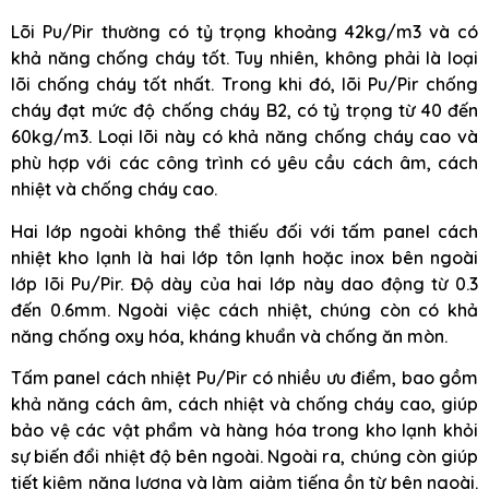
Lõi Pu/Pir thường có tỷ trọng khoảng 42kg/m3 và có
khả năng chống cháy tốt. Tuy nhiên, không phải là loại
lõi chống cháy tốt nhất. Trong khi đó, lõi Pu/Pir chống
cháy đạt mức độ chống cháy B2, có tỷ trọng từ 40 đến
60kg/m3. Loại lõi này có khả năng chống cháy cao và
phù hợp với các công trình có yêu cầu cách âm, cách
nhiệt và chống cháy cao.
Hai lớp ngoài không thể thiếu đối với tấm panel cách
nhiệt kho lạnh là hai lớp tôn lạnh hoặc inox bên ngoài
lớp lõi Pu/Pir. Độ dày của hai lớp này dao động từ 0.3
đến 0.6mm. Ngoài việc cách nhiệt, chúng còn có khả
năng chống oxy hóa, kháng khuẩn và chống ăn mòn.
Tấm panel cách nhiệt Pu/Pir có nhiều ưu điểm, bao gồm
khả năng cách âm, cách nhiệt và chống cháy cao, giúp
bảo vệ các vật phẩm và hàng hóa trong kho lạnh khỏi
sự biến đổi nhiệt độ bên ngoài. Ngoài ra, chúng còn giúp
tiết kiệm năng lượng và làm giảm tiếng ồn từ bên ngoài.