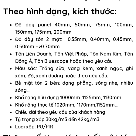
Theo hình dạng, kích thước:
Độ dày panel 40mm, 50mm, 75mm, 100mm,
150mm, 175mm, 200mm
Độ dày tôn 2 mặt: 0.35mm, 0.40mm, 0.45mm,
0.50mm =>0.70mm
Tôn Liên Doanh, Tôn Việt Pháp, Tôn Nam Kim, Tôn
Đông Á, Tôn Bluescope hoặc theo yêu cầu
Màu sắc: Trắng sữa, vàng kem, xanh ngọc, ghi
xám, đỏ, xanh dương hoặc theo yêu cầu.
Bề mặt tôn 2 bên: dạng phẳng, sóng nhẹ, nhiều
sóng…
Khổ rộng hữu dụng 1000mm ,1125mm, 1130mm…
Khổ rộng thực tế 1020mm, 1170mm,1152mm…
Chiều dài theo yêu cầu của khách hàng
Tỷ trọng xốp 30kg/m3 đến 42kg/m3
Loại xốp: PU/PIR