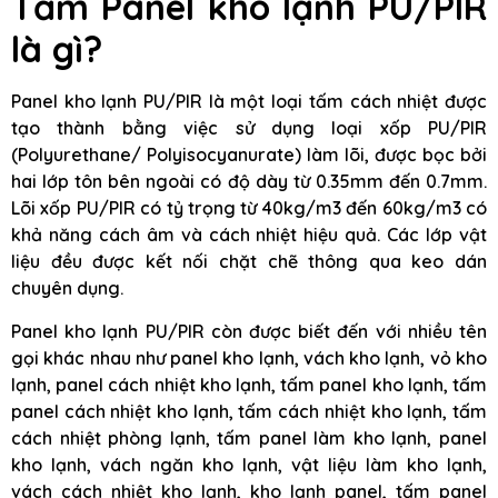
Tấm Panel kho lạnh PU/PIR
là gì?
Panel kho lạnh PU/PIR là một loại tấm cách nhiệt được
tạo thành bằng việc sử dụng loại xốp PU/PIR
(Polyurethane/ Polyisocyanurate) làm lõi, được bọc bởi
hai lớp tôn bên ngoài có độ dày từ 0.35mm đến 0.7mm.
Lõi xốp PU/PIR có tỷ trọng từ 40kg/m3 đến 60kg/m3 có
khả năng cách âm và cách nhiệt hiệu quả. Các lớp vật
liệu đều được kết nối chặt chẽ thông qua keo dán
chuyên dụng.
Panel kho lạnh PU/PIR còn được biết đến với nhiều tên
gọi khác nhau như panel kho lạnh, vách kho lạnh, vỏ kho
lạnh, panel cách nhiệt kho lạnh, tấm panel kho lạnh, tấm
panel cách nhiệt kho lạnh, tấm cách nhiệt kho lạnh, tấm
cách nhiệt phòng lạnh, tấm panel làm kho lạnh, panel
kho lạnh, vách ngăn kho lạnh, vật liệu làm kho lạnh,
vách cách nhiệt kho lạnh, kho lạnh panel, tấm panel