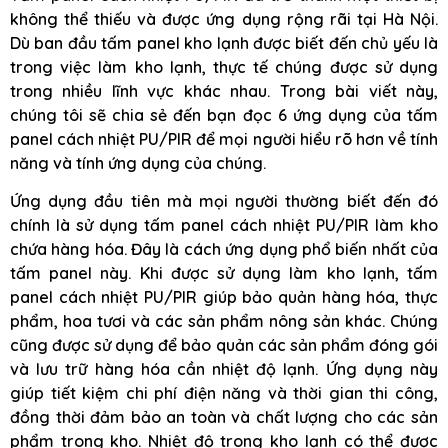
không thể thiếu và được ứng dụng rộng rãi tại Hà Nội.
Dù ban đầu tấm panel kho lạnh được biết đến chủ yếu là
trong việc làm kho lạnh, thực tế chúng được sử dụng
trong nhiều lĩnh vực khác nhau. Trong bài viết này,
chúng tôi sẽ chia sẻ đến bạn đọc 6 ứng dụng của tấm
panel cách nhiệt PU/PIR để mọi người hiểu rõ hơn về tính
năng và tính ứng dụng của chúng.
Ứng dụng đầu tiên mà mọi người thường biết đến đó
chính là sử dụng tấm panel cách nhiệt PU/PIR làm kho
chứa hàng hóa. Đây là cách ứng dụng phổ biến nhất của
tấm panel này. Khi được sử dụng làm kho lạnh, tấm
panel cách nhiệt PU/PIR giúp bảo quản hàng hóa, thực
phẩm, hoa tươi và các sản phẩm nông sản khác. Chúng
cũng được sử dụng để bảo quản các sản phẩm đóng gói
và lưu trữ hàng hóa cần nhiệt độ lạnh. Ứng dụng này
giúp tiết kiệm chi phí điện năng và thời gian thi công,
đồng thời đảm bảo an toàn và chất lượng cho các sản
phẩm trong kho. Nhiệt độ trong kho lạnh có thể được