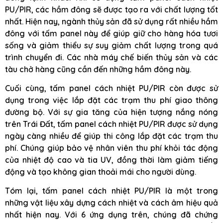
PU/PIR, các hầm đông sẽ được tạo ra với chất lượng tốt
nhất. Hiện nay, ngành thủy sản đã sử dụng rất nhiều hầm
đông với tấm panel này để giúp giữ cho hàng hóa tươi
sống và giảm thiểu sự suy giảm chất lượng trong quá
trình chuyển đi. Các nhà máy chế biến thủy sản và các
tàu chở hàng cũng cần đến những hầm đông này.
Cuối cùng, tấm panel cách nhiệt PU/PIR còn được sử
dụng trong việc lắp đặt các trạm thu phí giao thông
đường bộ. Với sự gia tăng của hiện tượng nắng nóng
trên Trái Đất, tấm panel cách nhiệt PU/PIR được sử dụng
ngày càng nhiều để giúp thi công lắp đặt các trạm thu
phí. Chúng giúp bảo vệ nhân viên thu phí khỏi tác động
của nhiệt độ cao và tia UV, đồng thời làm giảm tiếng
động và tạo không gian thoải mái cho người dùng.
Tóm lại, tấm panel cách nhiệt PU/PIR là một trong
những vật liệu xây dựng cách nhiệt và cách âm hiệu quả
nhất hiện nay. Với 6 ứng dụng trên, chúng đã chứng