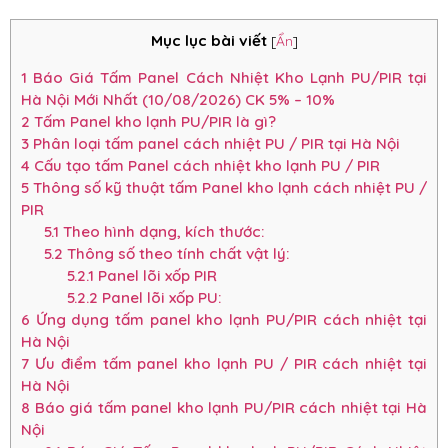
Mục lục bài viết
[
Ẩn
]
1
Báo Giá Tấm Panel Cách Nhiệt Kho Lạnh PU/PIR tại
Hà Nội Mới Nhất (10/08/2026) CK 5% – 10%
2
Tấm Panel kho lạnh PU/PIR là gì?
3
Phân loại tấm panel cách nhiệt PU / PIR tại Hà Nội
4
Cấu tạo tấm Panel cách nhiệt kho lạnh PU / PIR
5
Thông số kỹ thuật tấm Panel kho lạnh cách nhiệt PU /
PIR
5.1
Theo hình dạng, kích thước:
5.2
Thông số theo tính chất vật lý:
5.2.1
Panel lõi xốp PIR
5.2.2
Panel lõi xốp PU:
6
Ứng dụng tấm panel kho lạnh PU/PIR cách nhiệt tại
Hà Nội
7
Ưu điểm tấm panel kho lạnh PU / PIR cách nhiệt tại
Hà Nội
8
Báo giá tấm panel kho lạnh PU/PIR cách nhiệt tại Hà
Nội