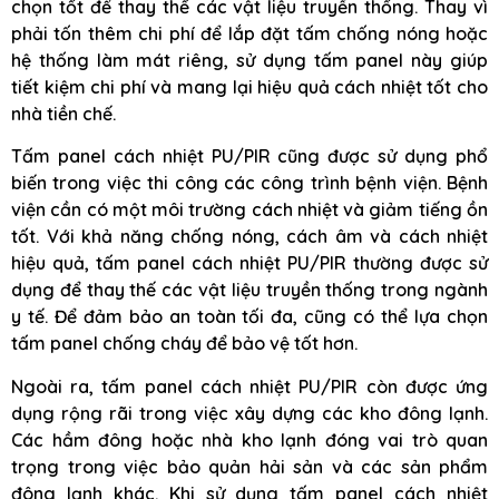
chọn tốt để thay thế các vật liệu truyền thống. Thay vì
phải tốn thêm chi phí để lắp đặt tấm chống nóng hoặc
hệ thống làm mát riêng, sử dụng tấm panel này giúp
tiết kiệm chi phí và mang lại hiệu quả cách nhiệt tốt cho
nhà tiền chế.
Tấm panel cách nhiệt PU/PIR cũng được sử dụng phổ
biến trong việc thi công các công trình bệnh viện. Bệnh
viện cần có một môi trường cách nhiệt và giảm tiếng ồn
tốt. Với khả năng chống nóng, cách âm và cách nhiệt
hiệu quả, tấm panel cách nhiệt PU/PIR thường được sử
dụng để thay thế các vật liệu truyền thống trong ngành
y tế. Để đảm bảo an toàn tối đa, cũng có thể lựa chọn
tấm panel chống cháy để bảo vệ tốt hơn.
Ngoài ra, tấm panel cách nhiệt PU/PIR còn được ứng
dụng rộng rãi trong việc xây dựng các kho đông lạnh.
Các hầm đông hoặc nhà kho lạnh đóng vai trò quan
trọng trong việc bảo quản hải sản và các sản phẩm
đông lạnh khác. Khi sử dụng tấm panel cách nhiệt