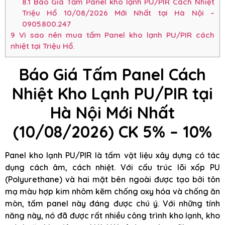
8.1
Báo Giá Tấm Panel kho lạnh PU/PIR Cách Nhiệt
Triệu Hổ 10/08/2026 Mới Nhất tại Hà Nội –
0905.800.247
9
Vì sao nên mua tấm Panel kho lạnh PU/PIR cách
nhiệt tại Triệu Hổ.
Báo Giá Tấm Panel Cách
Nhiệt Kho Lạnh PU/PIR tại
Hà Nội Mới Nhất
(10/08/2026) CK 5% – 10%
Panel kho lạnh PU/PIR là tấm vật liệu xây dựng có tác
dụng cách âm, cách nhiệt. Với cấu trúc lõi xốp PU
(Polyurethane) và hai mặt bên ngoài được tạo bởi tôn
mạ màu hợp kim nhôm kẽm chống oxy hóa và chống ăn
mòn, tấm panel này đáng được chú ý. Với những tính
năng này, nó đã được rất nhiều công trình kho lạnh, kho