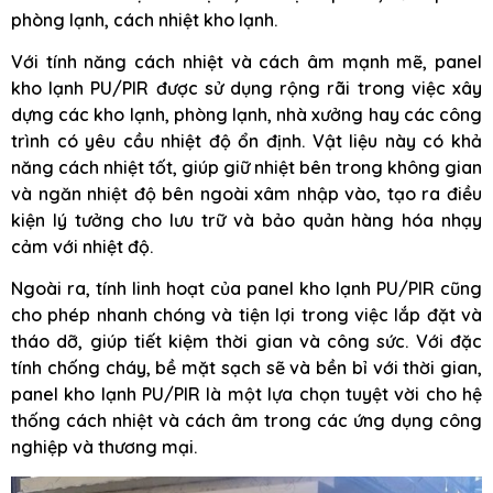
phòng lạnh, cách nhiệt kho lạnh.
Với tính năng cách nhiệt và cách âm mạnh mẽ, panel
kho lạnh PU/PIR được sử dụng rộng rãi trong việc xây
dựng các kho lạnh, phòng lạnh, nhà xưởng hay các công
trình có yêu cầu nhiệt độ ổn định. Vật liệu này có khả
năng cách nhiệt tốt, giúp giữ nhiệt bên trong không gian
và ngăn nhiệt độ bên ngoài xâm nhập vào, tạo ra điều
kiện lý tưởng cho lưu trữ và bảo quản hàng hóa nhạy
cảm với nhiệt độ.
Ngoài ra, tính linh hoạt của panel kho lạnh PU/PIR cũng
cho phép nhanh chóng và tiện lợi trong việc lắp đặt và
tháo dỡ, giúp tiết kiệm thời gian và công sức. Với đặc
tính chống cháy, bề mặt sạch sẽ và bền bỉ với thời gian,
panel kho lạnh PU/PIR là một lựa chọn tuyệt vời cho hệ
thống cách nhiệt và cách âm trong các ứng dụng công
nghiệp và thương mại.