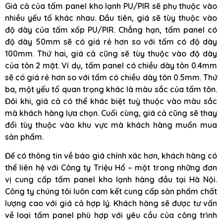
Giá cả của tấm panel kho lạnh PU/PIR sẽ phụ thuộc vào
nhiều yếu tố khác nhau. Đầu tiên, giá sẽ tùy thuộc vào
độ dày của tấm xốp PU/PIR. Chẳng hạn, tấm panel có
độ dày 50mm sẽ có giá rẻ hơn so với tấm có độ dày
100mm. Thứ hai, giá cả cũng sẽ tùy thuộc vào độ dày
của tôn 2 mặt. Ví dụ, tấm panel có chiều dày tôn 0.4mm
sẽ có giá rẻ hơn so với tấm có chiều dày tôn 0.5mm. Thứ
ba, một yếu tố quan trọng khác là màu sắc của tấm tôn.
Đôi khi, giá cả có thể khác biệt tuỳ thuộc vào màu sắc
mà khách hàng lựa chọn. Cuối cùng, giá cả cũng sẽ thay
đổi tùy thuộc vào khu vực mà khách hàng muốn mua
sản phẩm.
Để có thông tin về báo giá chính xác hơn, khách hàng có
thể liên hệ với Công ty Triệu Hổ – một trong những đơn
vị cung cấp tấm panel kho lạnh hàng đầu tại Hà Nội.
Công ty chúng tôi luôn cam kết cung cấp sản phẩm chất
lượng cao với giá cả hợp lý. Khách hàng sẽ được tư vấn
về loại tấm panel phù hợp với yêu cầu của công trình