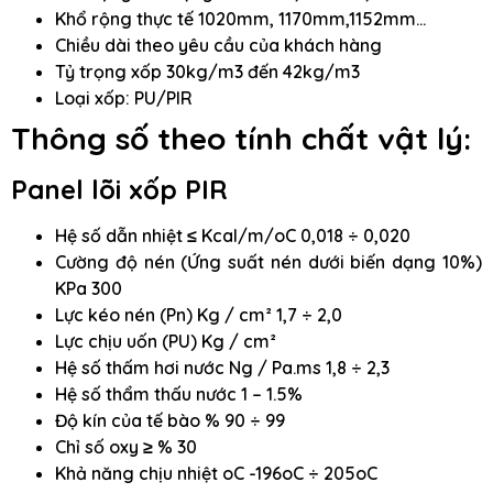
Khổ rộng thực tế 1020mm, 1170mm,1152mm…
Chiều dài theo yêu cầu của khách hàng
Tỷ trọng xốp 30kg/m3 đến 42kg/m3
Loại xốp: PU/PIR
Thông số theo tính chất vật lý:
Panel lõi xốp PIR
Hệ số dẫn nhiệt ≤ Kcal/m/oC 0,018 ÷ 0,020
Cường độ nén (Ứng suất nén dưới biến dạng 10%)
KPa 300
Lực kéo nén (Pn) Kg / cm² 1,7 ÷ 2,0
Lực chịu uốn (PU) Kg / cm²
Hệ số thấm hơi nước Ng / Pa.ms 1,8 ÷ 2,3
Hệ số thẩm thấu nước 1 – 1.5%
Độ kín của tế bào % 90 ÷ 99
Chỉ số oxy ≥ % 30
Khả năng chịu nhiệt oC -196oC ÷ 205oC