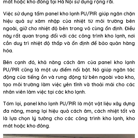
mát hoặc kho đông tại Hà Nội sử dụng rộng rãi.
Việc sử dụng tấm panel kho lạnh PU/PIR giúp ngăn chặn
hiệu quả sự xâm nhập của nhiệt từ môi trường bên
ngoài, giữ cho nhiệt độ bên trong vô cùng ổn định. Điều
này rất quan trọng đối với các công trình kho lạnh, nơi
cần duy trì nhiệt độ thấp và ổn định để bảo quản hàng
hóa.
Bên cạnh đó, khả năng cách âm của panel kho lạnh
PU/PIR cũng là một ưu điểm nổi bật. Nó giúp ngăn tác
động của tiếng ồn và rung động từ bên ngoài vào kho,
tạo môi trường làm việc yên tĩnh và thoải mái cho các
nhân viên làm việc tại các kho lạnh.
Tóm lại, panel kho lạnh PU/PIR là một vật liệu xây dựng
đa năng, mang lại hiệu quả cách âm, cách nhiệt tốt và
là lựa chọn lý tưởng cho các công trình kho lạnh, kho
mát hoặc kho đông.