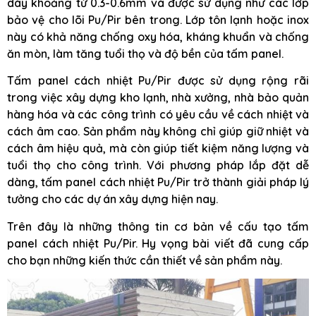
dày khoảng từ 0.3-0.6mm và được sử dụng như các lớp
bảo vệ cho lõi Pu/Pir bên trong. Lớp tôn lạnh hoặc inox
này có khả năng chống oxy hóa, kháng khuẩn và chống
ăn mòn, làm tăng tuổi thọ và độ bền của tấm panel.
Tấm panel cách nhiệt Pu/Pir được sử dụng rộng rãi
trong việc xây dựng kho lạnh, nhà xưởng, nhà bảo quản
hàng hóa và các công trình có yêu cầu về cách nhiệt và
cách âm cao. Sản phẩm này không chỉ giúp giữ nhiệt và
cách âm hiệu quả, mà còn giúp tiết kiệm năng lượng và
tuổi thọ cho công trình. Với phương pháp lắp đặt dễ
dàng, tấm panel cách nhiệt Pu/Pir trở thành giải pháp lý
tưởng cho các dự án xây dựng hiện nay.
Trên đây là những thông tin cơ bản về cấu tạo tấm
panel cách nhiệt Pu/Pir. Hy vọng bài viết đã cung cấp
cho bạn những kiến thức cần thiết về sản phẩm này.