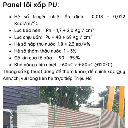
Panel lõi xốp PU:
Hệ số truyền nhiệt ổn định: 0,018 ÷ 0,022
o
Kcal/m/
C
2
Lực kéo nén: Pn = 1,7 ÷ 2,0 Kg / cm
2
Lực chịu uốn: Pu = 40 ÷ 69 Kg / cm
Hệ số hấp thu nước: 1,8 ÷ 2,3 ep/v%
Hệ số thẩm thấu nước: 1 – 3%
Độ kín của tế bào : 90 ÷ 95 %
o
Khả năng chịu nhiệt: -60oC ÷ + 80oC (+120
C).
Thông số kỹ thuật dùng để tham khảo, để chính xác Quý
Anh/chị vui lòng liên hệ trực tiếp Triệu Hổ