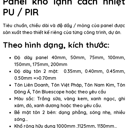
Panel kho lạnh cách nhiệt
PU / PIR
Tiêu chuẩn, chiều dài và độ dầy / mỏng của panel được
sản xuất theo thiết kế riêng của từng công trình, dự án.
Theo hình dạng, kích thước:
Độ dày panel 40mm, 50mm, 75mm, 100mm,
150mm, 175mm, 200mm
Độ dày tôn 2 mặt: 0.35mm, 0.40mm, 0.45mm,
0.50mm =>0.70mm
Tôn Liên Doanh, Tôn Việt Pháp, Tôn Nam Kim, Tôn
Đông Á, Tôn Bluescope hoặc theo yêu cầu
Màu sắc: Trắng sữa, vàng kem, xanh ngọc, ghi
xám, đỏ, xanh dương hoặc theo yêu cầu.
Bề mặt tôn 2 bên: dạng phẳng, sóng nhẹ, nhiều
sóng…
Khổ rộng hữu dụng 1000mm ,1125mm, 1130mm…