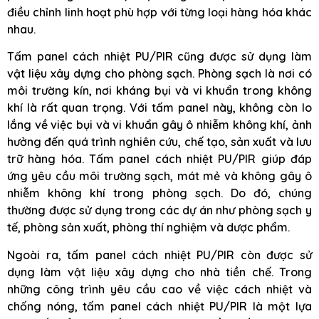
điều chỉnh linh hoạt phù hợp với từng loại hàng hóa khác
nhau.
Tấm panel cách nhiệt PU/PIR cũng được sử dụng làm
vật liệu xây dựng cho phòng sạch. Phòng sạch là nơi có
môi trường kín, nơi kháng bụi và vi khuẩn trong không
khí là rất quan trọng. Với tấm panel này, không còn lo
lắng về việc bụi và vi khuẩn gây ô nhiễm không khí, ảnh
hưởng đến quá trình nghiên cứu, chế tạo, sản xuất và lưu
trữ hàng hóa. Tấm panel cách nhiệt PU/PIR giúp đáp
ứng yêu cầu môi trường sạch, mát mẻ và không gây ô
nhiễm không khí trong phòng sạch. Do đó, chúng
thường được sử dụng trong các dự án như phòng sạch y
tế, phòng sản xuất, phòng thí nghiệm và dược phẩm.
Ngoài ra, tấm panel cách nhiệt PU/PIR còn được sử
dụng làm vật liệu xây dựng cho nhà tiền chế. Trong
những công trình yêu cầu cao về việc cách nhiệt và
chống nóng, tấm panel cách nhiệt PU/PIR là một lựa