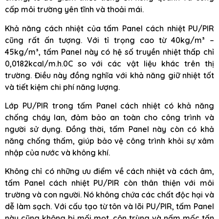
cấp môi trường yên tĩnh và thoải mái.
Khả năng cách nhiệt của tấm Panel cách nhiệt PU/PIR
cũng rất ấn tượng. Với tỉ trọng cao từ 40kg/m³ –
45kg/m³, tấm Panel này có hệ số truyền nhiệt thấp chỉ
0,0182kcal/m.h.0C so với các vật liệu khác trên thị
trường. Điều này đồng nghĩa với khả năng giữ nhiệt tốt
và tiết kiệm chi phí năng lượng.
Lớp PU/PIR trong tấm Panel cách nhiệt có khả năng
chống cháy lan, đảm bảo an toàn cho công trình và
người sử dụng. Đồng thời, tấm Panel này còn có khả
năng chống thấm, giúp bảo vệ công trình khỏi sự xâm
nhập của nước và không khí.
Không chỉ có những ưu điểm về cách nhiệt và cách âm,
tấm Panel cách nhiệt PU/PIR còn thân thiện với môi
trường và con người. Nó không chứa các chất độc hại và
dễ làm sạch. Với cấu tạo từ tôn và lõi PU/PIR, tấm Panel
này cũng không bị mối mọt, côn trùng và nấm mốc tấn