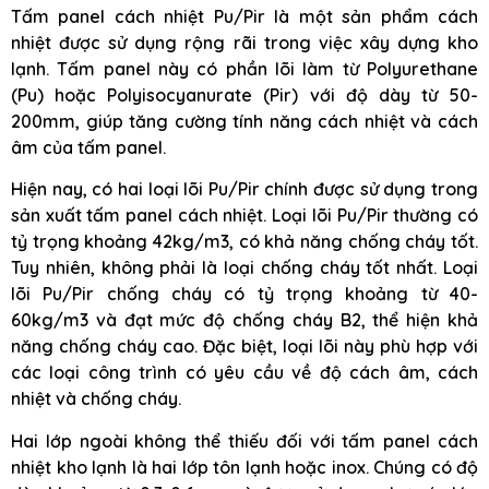
Tấm panel cách nhiệt Pu/Pir là một sản phẩm cách
nhiệt được sử dụng rộng rãi trong việc xây dựng kho
lạnh. Tấm panel này có phần lõi làm từ Polyurethane
(Pu) hoặc Polyisocyanurate (Pir) với độ dày từ 50-
200mm, giúp tăng cường tính năng cách nhiệt và cách
âm của tấm panel.
Hiện nay, có hai loại lõi Pu/Pir chính được sử dụng trong
sản xuất tấm panel cách nhiệt. Loại lõi Pu/Pir thường có
tỷ trọng khoảng 42kg/m3, có khả năng chống cháy tốt.
Tuy nhiên, không phải là loại chống cháy tốt nhất. Loại
lõi Pu/Pir chống cháy có tỷ trọng khoảng từ 40-
60kg/m3 và đạt mức độ chống cháy B2, thể hiện khả
năng chống cháy cao. Đặc biệt, loại lõi này phù hợp với
các loại công trình có yêu cầu về độ cách âm, cách
nhiệt và chống cháy.
Hai lớp ngoài không thể thiếu đối với tấm panel cách
nhiệt kho lạnh là hai lớp tôn lạnh hoặc inox. Chúng có độ