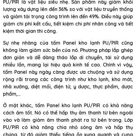
PU/PIR là vật liệu siêu nhẹ. Sản phẩm này giảm khối
lượng xây dựng lên đến 36% so với vật liệu truyền thống
và giảm tải trọng công trình lên đến 49%. Điều này giúp
giảm chi phí kết cấu, tiết kiệm chi phí nhân công và tiết
kiệm thời gian thi công.
Sự nhẹ nhàng của tấm Panel kho lạnh PU/PIR cũng
không làm giảm sức bền của nó. Phương pháp lắp ghép
đơn giản và dễ dàng tháo lắp di chuyển, tái sử dụng
nhiều lần, mang lại hiệu quả kinh tế cao. Chính vì vậy,
tấm Panel này ngày càng được ưa chuộng và sử dụng
rộng rãi trong các công trình như kho lạnh, kho mát,
nhà xưởng, diệt mối, điện tử, y dược, thực phẩm, dược
phẩm,…
Ở mặt khác, tấm Panel kho lạnh PU/PIR có khả năng
cách âm tốt. Nó có thể hấp thụ âm thanh từ bên ngoài
vào và làm giảm âm thanh phát ra từ bên trong. Lớp
PU/PIR có khả năng chia nhỏ sóng âm và hấp thụ
chúng, từ đó giảm thiểu tiếng ồn xung quanh và cung