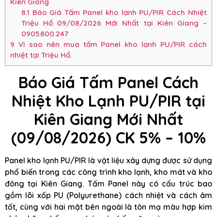
Kiên Giang
8.1
Báo Giá Tấm Panel kho lạnh PU/PIR Cách Nhiệt
Triệu Hổ 09/08/2026 Mới Nhất tại Kiên Giang –
0905.800.247
9
Vì sao nên mua tấm Panel kho lạnh PU/PIR cách
nhiệt tại Triệu Hổ.
Báo Giá Tấm Panel Cách
Nhiệt Kho Lạnh PU/PIR tại
Kiên Giang Mới Nhất
(09/08/2026) CK 5% – 10%
Panel kho lạnh PU/PIR là vật liệu xây dựng được sử dụng
phổ biến trong các công trình kho lạnh, kho mát và kho
đông tại Kiên Giang. Tấm Panel này có cấu trúc bao
gồm lõi xốp PU (Polyurethane) cách nhiệt và cách âm
tốt, cùng với hai mặt bên ngoài là tôn mạ màu hợp kim