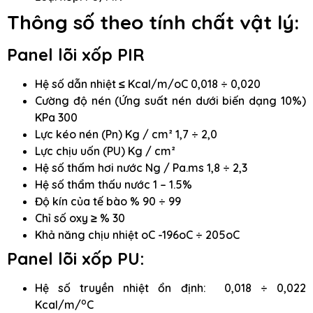
Thông số theo tính chất vật lý:
Panel lõi xốp PIR
Hệ số dẫn nhiệt ≤ Kcal/m/oC 0,018 ÷ 0,020
Cường độ nén (Ứng suất nén dưới biến dạng 10%)
KPa 300
Lực kéo nén (Pn) Kg / cm² 1,7 ÷ 2,0
Lực chịu uốn (PU) Kg / cm²
Hệ số thấm hơi nước Ng / Pa.ms 1,8 ÷ 2,3
Hệ số thẩm thấu nước 1 – 1.5%
Độ kín của tế bào % 90 ÷ 99
Chỉ số oxy ≥ % 30
Khả năng chịu nhiệt oC -196oC ÷ 205oC
Panel lõi xốp PU:
Hệ số truyền nhiệt ổn định: 0,018 ÷ 0,022
o
Kcal/m/
C