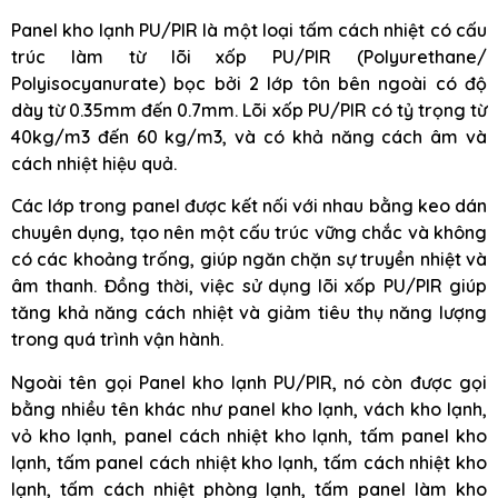
Panel kho lạnh PU/PIR là một loại tấm cách nhiệt có cấu
trúc làm từ lõi xốp PU/PIR (Polyurethane/
Polyisocyanurate) bọc bởi 2 lớp tôn bên ngoài có độ
dày từ 0.35mm đến 0.7mm. Lõi xốp PU/PIR có tỷ trọng từ
40kg/m3 đến 60 kg/m3, và có khả năng cách âm và
cách nhiệt hiệu quả.
Các lớp trong panel được kết nối với nhau bằng keo dán
chuyên dụng, tạo nên một cấu trúc vững chắc và không
có các khoảng trống, giúp ngăn chặn sự truyền nhiệt và
âm thanh. Đồng thời, việc sử dụng lõi xốp PU/PIR giúp
tăng khả năng cách nhiệt và giảm tiêu thụ năng lượng
trong quá trình vận hành.
Ngoài tên gọi Panel kho lạnh PU/PIR, nó còn được gọi
bằng nhiều tên khác như panel kho lạnh, vách kho lạnh,
vỏ kho lạnh, panel cách nhiệt kho lạnh, tấm panel kho
lạnh, tấm panel cách nhiệt kho lạnh, tấm cách nhiệt kho
lạnh, tấm cách nhiệt phòng lạnh, tấm panel làm kho