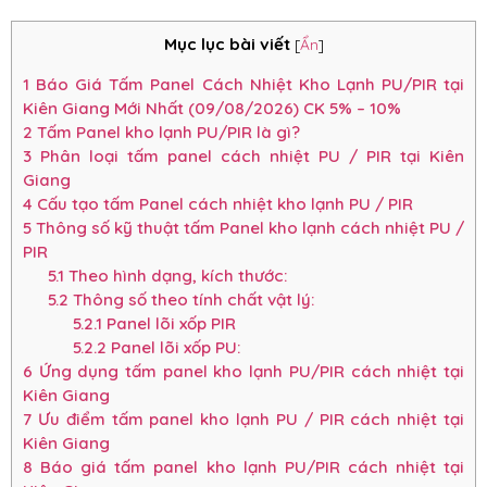
Mục lục bài viết
[
Ẩn
]
1
Báo Giá Tấm Panel Cách Nhiệt Kho Lạnh PU/PIR tại
Kiên Giang Mới Nhất (09/08/2026) CK 5% – 10%
2
Tấm Panel kho lạnh PU/PIR là gì?
3
Phân loại tấm panel cách nhiệt PU / PIR tại Kiên
Giang
4
Cấu tạo tấm Panel cách nhiệt kho lạnh PU / PIR
5
Thông số kỹ thuật tấm Panel kho lạnh cách nhiệt PU /
PIR
5.1
Theo hình dạng, kích thước:
5.2
Thông số theo tính chất vật lý:
5.2.1
Panel lõi xốp PIR
5.2.2
Panel lõi xốp PU:
6
Ứng dụng tấm panel kho lạnh PU/PIR cách nhiệt tại
Kiên Giang
7
Ưu điểm tấm panel kho lạnh PU / PIR cách nhiệt tại
Kiên Giang
8
Báo giá tấm panel kho lạnh PU/PIR cách nhiệt tại