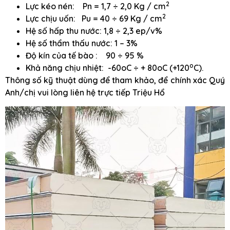
2
Lực kéo nén: Pn = 1,7 ÷ 2,0 Kg / cm
2
Lực chịu uốn: Pu = 40 ÷ 69 Kg / cm
Hệ số hấp thu nước: 1,8 ÷ 2,3 ep/v%
Hệ số thẩm thấu nước: 1 – 3%
Độ kín của tế bào : 90 ÷ 95 %
o
Khả năng chịu nhiệt: -60oC ÷ + 80oC (+120
C).
Thông số kỹ thuật dùng để tham khảo, để chính xác Quý
Anh/chị vui lòng liên hệ trực tiếp Triệu Hổ