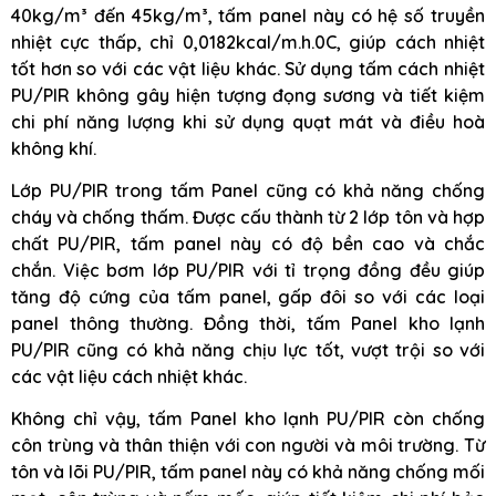
40kg/m³ đến 45kg/m³, tấm panel này có hệ số truyền
nhiệt cực thấp, chỉ 0,0182kcal/m.h.0C, giúp cách nhiệt
tốt hơn so với các vật liệu khác. Sử dụng tấm cách nhiệt
PU/PIR không gây hiện tượng đọng sương và tiết kiệm
chi phí năng lượng khi sử dụng quạt mát và điều hoà
không khí.
Lớp PU/PIR trong tấm Panel cũng có khả năng chống
cháy và chống thấm. Được cấu thành từ 2 lớp tôn và hợp
chất PU/PIR, tấm panel này có độ bền cao và chắc
chắn. Việc bơm lớp PU/PIR với tỉ trọng đồng đều giúp
tăng độ cứng của tấm panel, gấp đôi so với các loại
panel thông thường. Đồng thời, tấm Panel kho lạnh
PU/PIR cũng có khả năng chịu lực tốt, vượt trội so với
các vật liệu cách nhiệt khác.
Không chỉ vậy, tấm Panel kho lạnh PU/PIR còn chống
côn trùng và thân thiện với con người và môi trường. Từ
tôn và lõi PU/PIR, tấm panel này có khả năng chống mối