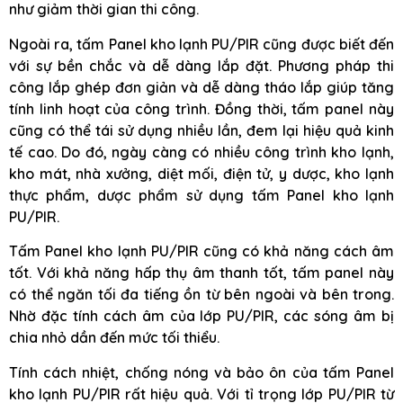
như giảm thời gian thi công.
Ngoài ra, tấm Panel kho lạnh PU/PIR cũng được biết đến
với sự bền chắc và dễ dàng lắp đặt. Phương pháp thi
công lắp ghép đơn giản và dễ dàng tháo lắp giúp tăng
tính linh hoạt của công trình. Đồng thời, tấm panel này
cũng có thể tái sử dụng nhiều lần, đem lại hiệu quả kinh
tế cao. Do đó, ngày càng có nhiều công trình kho lạnh,
kho mát, nhà xưởng, diệt mối, điện tử, y dược, kho lạnh
thực phẩm, dược phẩm sử dụng tấm Panel kho lạnh
PU/PIR.
Tấm Panel kho lạnh PU/PIR cũng có khả năng cách âm
tốt. Với khả năng hấp thụ âm thanh tốt, tấm panel này
có thể ngăn tối đa tiếng ồn từ bên ngoài và bên trong.
Nhờ đặc tính cách âm của lớp PU/PIR, các sóng âm bị
chia nhỏ dần đến mức tối thiểu.
Tính cách nhiệt, chống nóng và bảo ôn của tấm Panel
kho lạnh PU/PIR rất hiệu quả. Với tỉ trọng lớp PU/PIR từ