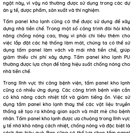
ngặt này, vì vậy nó thường được sử dụng trong các dự
án y tế, dược phẩm, sản xuất và thí nghiệm.
Tấm panel kho lạnh cũng có thể được sử dụng để xây
dựng nhà tiền chế. Trong một số công trình đòi hỏi khả
năng chống nóng cao, thay vì phải chi tiêu thêm cho
việc lắp đặt các hệ thống làm mát, chúng ta có thể sử
dụng tấm panel làm vách và mái nhà tiền chế, giúp
giảm thiểu chi phí xây dựng. Tấm panel kho lạnh PU
thường được lựa chọn để tăng hiệu suất chống nóng cho
nhà tiền chế.
Trong lĩnh vực thi công bệnh viện, tấm panel kho lạnh
cũng có nhiều ứng dụng. Các công trình bệnh viện cần
có khả năng cách nhiệt tốt và giảm tiếng ồn. Việc sử
dụng tấm panel kho lạnh thay thế các vật liệu truyền
thống sẽ tạo ra không gian sạch và mát mẻ cho bệnh
nhân. Tấm panel kho lạnh được ưa chuộng trong lĩnh vực
y tế nhờ khả năng cách nhiệt, chống nóng và đặc biệt là
cách âm hiệu quả. Bạn cũng có thể lựa chọn tấm panel