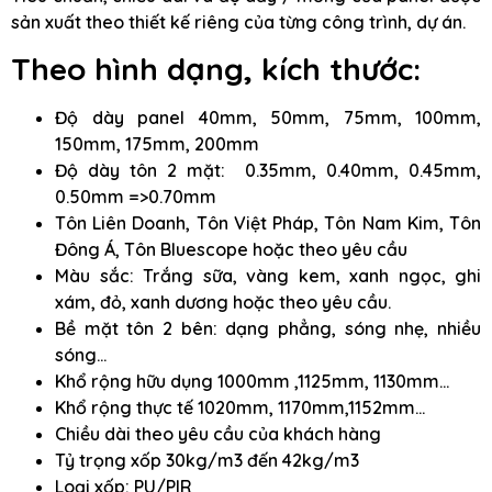
sản xuất theo thiết kế riêng của từng công trình, dự án.
Theo hình dạng, kích thước:
Độ dày panel 40mm, 50mm, 75mm, 100mm,
150mm, 175mm, 200mm
Độ dày tôn 2 mặt: 0.35mm, 0.40mm, 0.45mm,
0.50mm =>0.70mm
Tôn Liên Doanh, Tôn Việt Pháp, Tôn Nam Kim, Tôn
Đông Á, Tôn Bluescope hoặc theo yêu cầu
Màu sắc: Trắng sữa, vàng kem, xanh ngọc, ghi
xám, đỏ, xanh dương hoặc theo yêu cầu.
Bề mặt tôn 2 bên: dạng phẳng, sóng nhẹ, nhiều
sóng…
Khổ rộng hữu dụng 1000mm ,1125mm, 1130mm…
Khổ rộng thực tế 1020mm, 1170mm,1152mm…
Chiều dài theo yêu cầu của khách hàng
Tỷ trọng xốp 30kg/m3 đến 42kg/m3
Loại xốp: PU/PIR