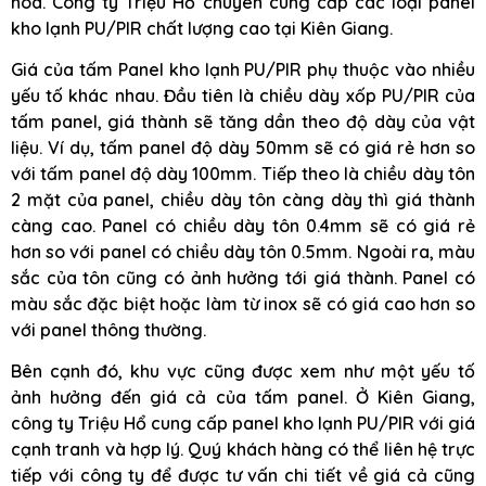
hóa. Công ty Triệu Hổ chuyên cung cấp các loại panel
kho lạnh PU/PIR chất lượng cao tại Kiên Giang.
Giá của tấm Panel kho lạnh PU/PIR phụ thuộc vào nhiều
yếu tố khác nhau. Đầu tiên là chiều dày xốp PU/PIR của
tấm panel, giá thành sẽ tăng dần theo độ dày của vật
liệu. Ví dụ, tấm panel độ dày 50mm sẽ có giá rẻ hơn so
với tấm panel độ dày 100mm. Tiếp theo là chiều dày tôn
2 mặt của panel, chiều dày tôn càng dày thì giá thành
càng cao. Panel có chiều dày tôn 0.4mm sẽ có giá rẻ
hơn so với panel có chiều dày tôn 0.5mm. Ngoài ra, màu
sắc của tôn cũng có ảnh hưởng tới giá thành. Panel có
màu sắc đặc biệt hoặc làm từ inox sẽ có giá cao hơn so
với panel thông thường.
Bên cạnh đó, khu vực cũng được xem như một yếu tố
ảnh hưởng đến giá cả của tấm panel. Ở Kiên Giang,
công ty Triệu Hổ cung cấp panel kho lạnh PU/PIR với giá
cạnh tranh và hợp lý. Quý khách hàng có thể liên hệ trực
tiếp với công ty để được tư vấn chi tiết về giá cả cũng