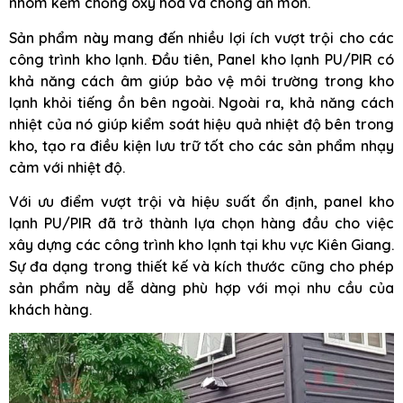
nhôm kẽm chống oxy hóa và chống ăn mòn.
Sản phẩm này mang đến nhiều lợi ích vượt trội cho các
công trình kho lạnh. Đầu tiên, Panel kho lạnh PU/PIR có
khả năng cách âm giúp bảo vệ môi trường trong kho
lạnh khỏi tiếng ồn bên ngoài. Ngoài ra, khả năng cách
nhiệt của nó giúp kiểm soát hiệu quả nhiệt độ bên trong
kho, tạo ra điều kiện lưu trữ tốt cho các sản phẩm nhạy
cảm với nhiệt độ.
Với ưu điểm vượt trội và hiệu suất ổn định, panel kho
lạnh PU/PIR đã trở thành lựa chọn hàng đầu cho việc
xây dựng các công trình kho lạnh tại khu vực Kiên Giang.
Sự đa dạng trong thiết kế và kích thước cũng cho phép
sản phẩm này dễ dàng phù hợp với mọi nhu cầu của
khách hàng.