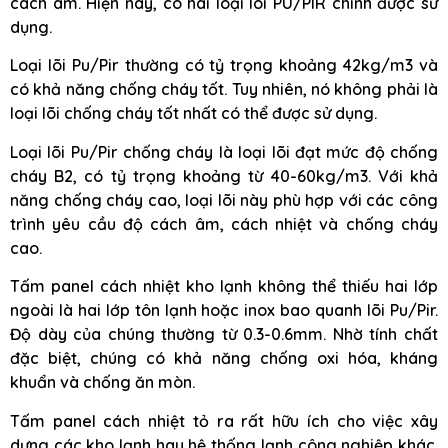
cách âm. Hiện nay, có hai loại lõi PU/PIR chính được sử
dụng.
Loại lõi Pu/Pir thường có tỷ trọng khoảng 42kg/m3 và
có khả năng chống cháy tốt. Tuy nhiên, nó không phải là
loại lõi chống cháy tốt nhất có thể được sử dụng.
Loại lõi Pu/Pir chống cháy là loại lõi đạt mức độ chống
cháy B2, có tỷ trọng khoảng từ 40-60kg/m3. Với khả
năng chống cháy cao, loại lõi này phù hợp với các công
trình yêu cầu độ cách âm, cách nhiệt và chống cháy
cao.
Tấm panel cách nhiệt kho lạnh không thể thiếu hai lớp
ngoài là hai lớp tôn lạnh hoặc inox bao quanh lõi Pu/Pir.
Độ dày của chúng thường từ 0.3-0.6mm. Nhờ tính chất
đặc biệt, chúng có khả năng chống oxi hóa, kháng
khuẩn và chống ăn mòn.
Tấm panel cách nhiệt tỏ ra rất hữu ích cho việc xây
dựng các kho lạnh hay hệ thống lạnh công nghiệp khác.