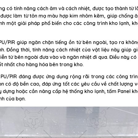
ng có tính năng cách âm và cách nhiệt, được tạo thành từ l
i được làm từ tôn mạ màu hợp kim nhôm kẽm, giúp chống ă
ành một giải pháp phổ biến cho các công trình kho lạnh, k
PU/PIR giúp ngăn chặn tiếng ồn từ bên ngoài, tạo ra khô
h. Đồng thời, tính năng cách nhiệt của vật liệu này giúp g
hiễn từ bên ngoài đưa vào và ngăn nhiệt đi qua. Điều này có
t nhất cho hàng hóa bên trong kho.
h PU/PIR đáng được ứng dụng rộng rãi trong các công trìn
òn có độ bền cao, đáp ứng tốt các yêu cầu về chất lượng 
ây dựng hoặc cần nâng cấp hệ thống kho lạnh, tấm Panel k
ình của bạn.