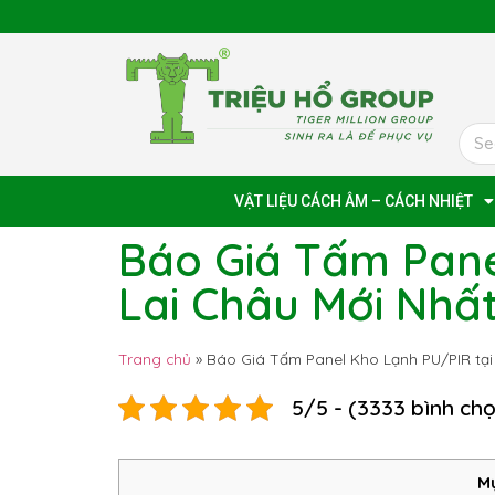
VẬT LIỆU CÁCH ÂM – CÁCH NHIỆT
Báo Giá Tấm Pane
Lai Châu Mới Nhấ
Trang chủ
»
Báo Giá Tấm Panel Kho Lạnh PU/PIR tại
5/5 - (3333 bình ch
Mụ