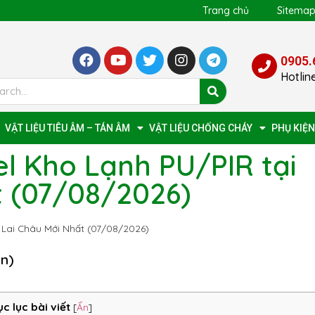
Trang chủ
Sitema
0905.
Hotlin
VẬT LIỆU TIÊU ÂM – TÁN ÂM
VẬT LIỆU CHỐNG CHÁY
PHỤ KIỆN
l Kho Lạnh PU/PIR tại
t (07/08/2026)
 Lai Châu Mới Nhất (07/08/2026)
ọn)
c lục bài viết
[
Ẩn
]