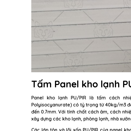
Tấm Panel kho lạnh PU
Panel kho lạnh PU/PIR là tấm cách nhiệ
Polyisocyanurate) có tỷ trọng từ 40kg/m3 
đến 0.7mm. Với tính chất cách âm, cách nhiệ
xây dựng các kho lạnh, phòng lạnh, nhà xưởng,
Các lớp tôn và lõi xốp PU/PIR của panel k