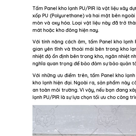
Tấm Panel kho lạnh PU/PIR là vật liệu xây dự
xốp PU (Polyurethane) và hai mặt bên ngoà
mòn và oxy hóa. Loại vật liệu này đã trở th
mát hoặc kho đông hiện nay.
Với tính năng cách âm, tấm Panel kho lạnh 
gian yên tĩnh và thoải mái bên trong kho lạn
nhiệt độ ổn định bên trong kho, ngăn nhiệt n
nghĩa quan trọng để bảo đảm sự bảo quản tố
Với những ưu điểm trên, tấm Panel kho lạn
kho lạnh hiện đại. Ngoài ra, sản phẩm này c
an toàn môi trường. Vì vậy, nếu bạn đang x
lạnh PU/PIR là sự lựa chọn tối ưu cho công tr