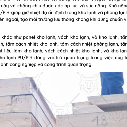
 cậy và chống chịu được các áp lực và sức nặng. Khả năn
PIR giúp giữ nhiệt độ ổn định trong kho lạnh và phòng lạn
bên ngoài, tạo môi trường lưu thông không khí đúng chuẩn 
 khác như panel kho lạnh, vách kho lạnh, vỏ kho lạnh, t
nh, tấm cách nhiệt kho lạnh, tấm cách nhiệt phòng lạnh, t
t liệu làm kho lạnh, vách cách nhiệt kho lạnh, và kho lạ
kho lạnh PU/PIR đóng vai trò quan trọng trong việc duy t
ngành công nghiệp và công trình quan trọng.