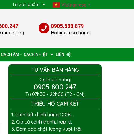
p
Tin sản phẩm
Vietnamese
▼
600.247
0905.588.879
e mua hàng
Hotline mua hàng
 CÁCH ÂM – CÁCH NHIỆT
LIÊN HỆ
TƯ VẤN BÁN HÀNG
Gọi mua hàng:
0905 800 247
Từ 07h30 - 22h00 (T2 - CN)
TRIỆU HỔ CAM KẾT
1. Cam kết chính hãng 100%.
2. Giá cả cạnh tranh, hợp lý.
3. Đảm bảo chất lượng vượt trội.