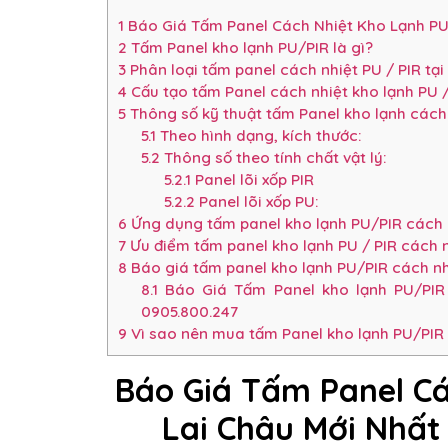
1
Báo Giá Tấm Panel Cách Nhiệt Kho Lạnh PU/
2
Tấm Panel kho lạnh PU/PIR là gì?
3
Phân loại tấm panel cách nhiệt PU / PIR tại
4
Cấu tạo tấm Panel cách nhiệt kho lạnh PU /
5
Thông số kỹ thuật tấm Panel kho lạnh cách 
5.1
Theo hình dạng, kích thước:
5.2
Thông số theo tính chất vật lý:
5.2.1
Panel lõi xốp PIR
5.2.2
Panel lõi xốp PU:
6
Ứng dụng tấm panel kho lạnh PU/PIR cách n
7
Ưu điểm tấm panel kho lạnh PU / PIR cách n
8
Báo giá tấm panel kho lạnh PU/PIR cách nh
8.1
Báo Giá Tấm Panel kho lạnh PU/PIR 
0905.800.247
9
Vì sao nên mua tấm Panel kho lạnh PU/PIR c
Báo Giá Tấm Panel Cá
Lai Châu Mới Nhất