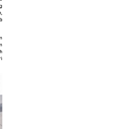
g
h,
và
ấm
ấm
nh
rì