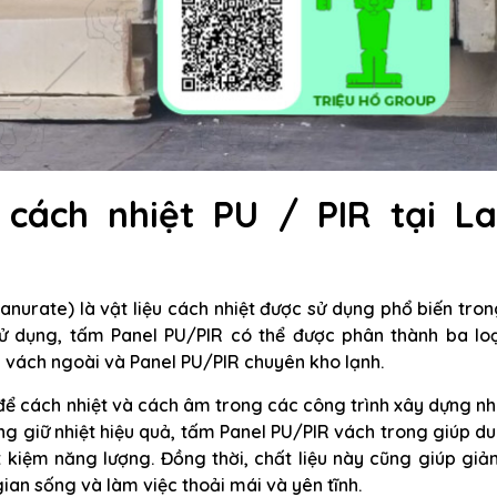
cách nhiệt PU / PIR tại La
nurate) là vật liệu cách nhiệt được sử dụng phổ biến tro
ử dụng, tấm Panel PU/PIR có thể được phân thành ba loạ
R vách ngoài và Panel PU/PIR chuyên kho lạnh.
để cách nhiệt và cách âm trong các công trình xây dựng n
g giữ nhiệt hiệu quả, tấm Panel PU/PIR vách trong giúp d
ết kiệm năng lượng. Đồng thời, chất liệu này cũng giúp gi
gian sống và làm việc thoải mái và yên tĩnh.