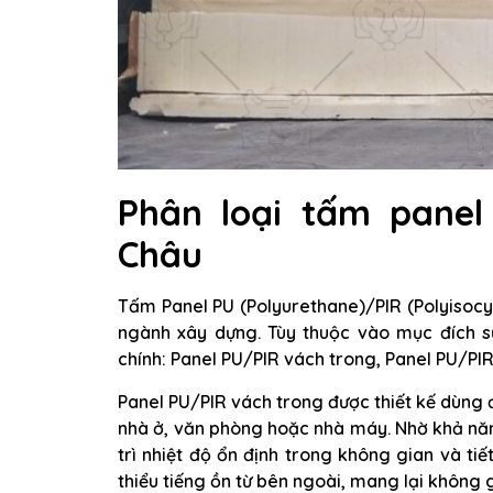
Phân loại tấm panel 
Châu
Tấm Panel PU (Polyurethane)/PIR (Polyisocya
ngành xây dựng. Tùy thuộc vào mục đích s
chính: Panel PU/PIR vách trong, Panel PU/PI
Panel PU/PIR vách trong được thiết kế dùng 
nhà ở, văn phòng hoặc nhà máy. Nhờ khả năn
trì nhiệt độ ổn định trong không gian và ti
thiểu tiếng ồn từ bên ngoài, mang lại không 