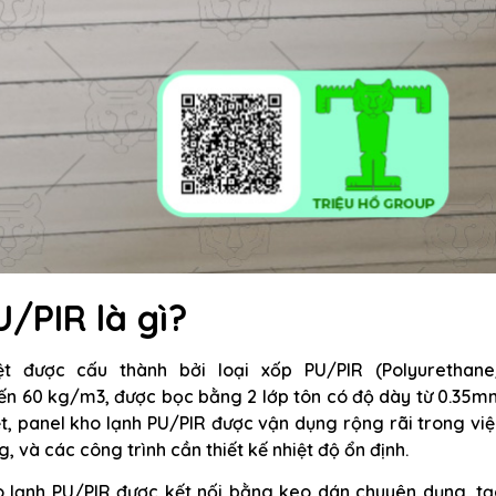
/PIR là gì?
t được cấu thành bởi loại xốp PU/PIR (Polyurethane
đến 60 kg/m3, được bọc bằng 2 lớp tôn có độ dày từ 0.35m
t, panel kho lạnh PU/PIR được vận dụng rộng rãi trong vi
 và các công trình cần thiết kế nhiệt độ ổn định.
ho lạnh PU/PIR được kết nối bằng keo dán chuyên dụng, tạ