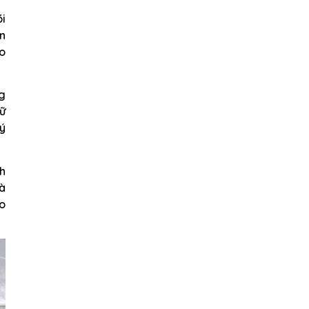
õi
n
ho
ng
iữ
 ý
h
và
ho