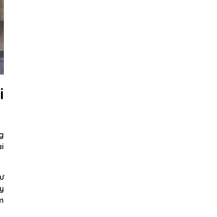
i
ng
i
hư
uy
ảm