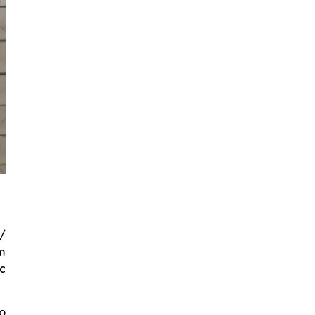
/
m
ệc
o