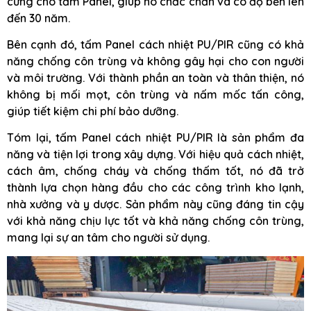
cứng cho tấm Panel, giúp nó chắc chắn và có độ bền lên
đến 30 năm.
Bên cạnh đó, tấm Panel cách nhiệt PU/PIR cũng có khả
năng chống côn trùng và không gây hại cho con người
và môi trường. Với thành phần an toàn và thân thiện, nó
không bị mối mọt, côn trùng và nấm mốc tấn công,
giúp tiết kiệm chi phí bảo dưỡng.
Tóm lại, tấm Panel cách nhiệt PU/PIR là sản phẩm đa
năng và tiện lợi trong xây dựng. Với hiệu quả cách nhiệt,
cách âm, chống cháy và chống thấm tốt, nó đã trở
thành lựa chọn hàng đầu cho các công trình kho lạnh,
nhà xưởng và y dược. Sản phẩm này cũng đáng tin cậy
với khả năng chịu lực tốt và khả năng chống côn trùng,
mang lại sự an tâm cho người sử dụng.