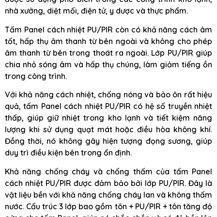
nhà xưởng, diệt mối, điện tử, y dược và thực phẩm.
Tấm Panel cách nhiệt PU/PIR còn có khả năng cách âm
tốt, hấp thụ âm thanh từ bên ngoài và không cho phép
âm thanh từ bên trong thoát ra ngoài. Lớp PU/PIR giúp
chia nhỏ sóng âm và hấp thụ chúng, làm giảm tiếng ồn
trong công trình.
Với khả năng cách nhiệt, chống nóng và bảo ôn rất hiệu
quả, tấm Panel cách nhiệt PU/PIR có hệ số truyền nhiệt
thấp, giúp giữ nhiệt trong kho lạnh và tiết kiệm năng
lượng khi sử dụng quạt mát hoặc điều hòa không khí.
Đồng thời, nó không gây hiện tượng đọng sương, giúp
duy trì điều kiện bên trong ổn định.
Khả năng chống cháy và chống thấm của tấm Panel
cách nhiệt PU/PIR được đảm bảo bởi lớp PU/PIR. Đây là
vật liệu bền với khả năng chống cháy lan và không thấm
nước. Cấu trúc 3 lớp bao gồm tôn + PU/PIR + tôn tăng độ