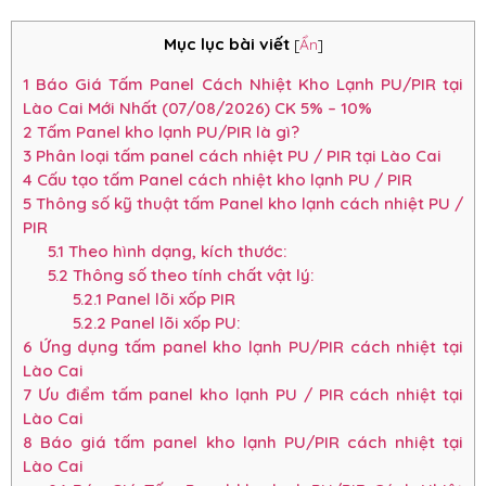
Mục lục bài viết
[
Ẩn
]
1
Báo Giá Tấm Panel Cách Nhiệt Kho Lạnh PU/PIR tại
Lào Cai Mới Nhất (07/08/2026) CK 5% – 10%
2
Tấm Panel kho lạnh PU/PIR là gì?
3
Phân loại tấm panel cách nhiệt PU / PIR tại Lào Cai
4
Cấu tạo tấm Panel cách nhiệt kho lạnh PU / PIR
5
Thông số kỹ thuật tấm Panel kho lạnh cách nhiệt PU /
PIR
5.1
Theo hình dạng, kích thước:
5.2
Thông số theo tính chất vật lý:
5.2.1
Panel lõi xốp PIR
5.2.2
Panel lõi xốp PU:
6
Ứng dụng tấm panel kho lạnh PU/PIR cách nhiệt tại
Lào Cai
7
Ưu điểm tấm panel kho lạnh PU / PIR cách nhiệt tại
Lào Cai
8
Báo giá tấm panel kho lạnh PU/PIR cách nhiệt tại
Lào Cai