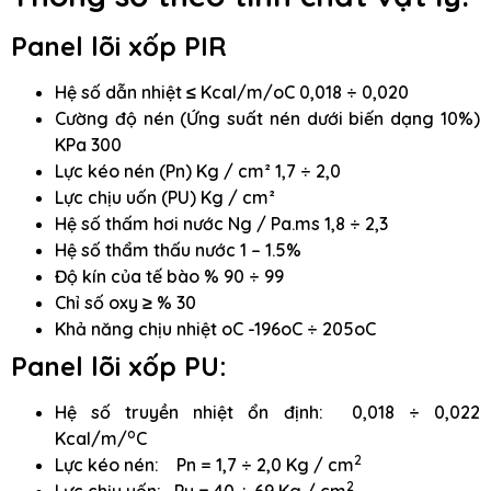
Panel lõi xốp PIR
Hệ số dẫn nhiệt ≤ Kcal/m/oC 0,018 ÷ 0,020
Cường độ nén (Ứng suất nén dưới biến dạng 10%)
KPa 300
Lực kéo nén (Pn) Kg / cm² 1,7 ÷ 2,0
Lực chịu uốn (PU) Kg / cm²
Hệ số thấm hơi nước Ng / Pa.ms 1,8 ÷ 2,3
Hệ số thẩm thấu nước 1 – 1.5%
Độ kín của tế bào % 90 ÷ 99
Chỉ số oxy ≥ % 30
Khả năng chịu nhiệt oC -196oC ÷ 205oC
Panel lõi xốp PU:
Hệ số truyền nhiệt ổn định: 0,018 ÷ 0,022
o
Kcal/m/
C
2
Lực kéo nén: Pn = 1,7 ÷ 2,0 Kg / cm
2