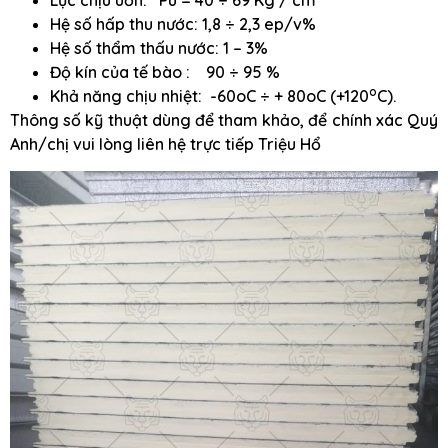
Lực chịu uốn: Pu = 40 ÷ 69 Kg / cm
Hệ số hấp thu nước: 1,8 ÷ 2,3 ep/v%
Hệ số thẩm thấu nước: 1 – 3%
Độ kín của tế bào : 90 ÷ 95 %
o
Khả năng chịu nhiệt: -60oC ÷ + 80oC (+120
C).
Thông số kỹ thuật dùng để tham khảo, để chính xác Quý
Anh/chị vui lòng liên hệ trực tiếp Triệu Hổ