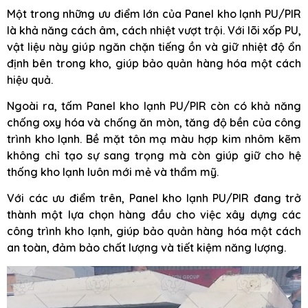
Một trong những ưu điểm lớn của Panel kho lạnh PU/PIR
là khả năng cách âm, cách nhiệt vượt trội. Với lõi xốp PU,
vật liệu này giúp ngăn chặn tiếng ồn và giữ nhiệt độ ổn
định bên trong kho, giúp bảo quản hàng hóa một cách
hiệu quả.
Ngoài ra, tấm Panel kho lạnh PU/PIR còn có khả năng
chống oxy hóa và chống ăn mòn, tăng độ bền của công
trình kho lạnh. Bề mặt tôn mạ màu hợp kim nhôm kẽm
không chỉ tạo sự sang trọng mà còn giúp giữ cho hệ
thống kho lạnh luôn mới mẻ và thẩm mỹ.
Với các ưu điểm trên, Panel kho lạnh PU/PIR đang trở
thành một lựa chọn hàng đầu cho việc xây dựng các
công trình kho lạnh, giúp bảo quản hàng hóa một cách
an toàn, đảm bảo chất lượng và tiết kiệm năng lượng.