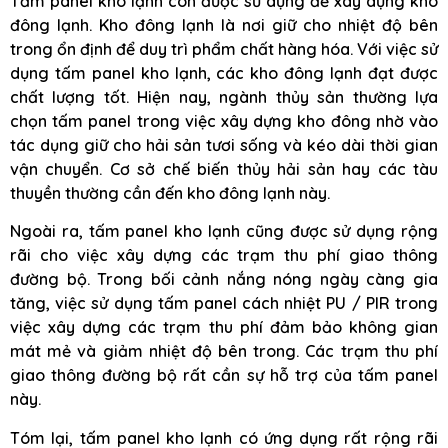
Tấm panel kho lạnh còn được sử dụng để xây dựng kho
đông lạnh. Kho đông lạnh là nơi giữ cho nhiệt độ bên
trong ổn định để duy trì phẩm chất hàng hóa. Với việc sử
dụng tấm panel kho lạnh, các kho đông lạnh đạt được
chất lượng tốt. Hiện nay, ngành thủy sản thường lựa
chọn tấm panel trong việc xây dựng kho đông nhờ vào
tác dụng giữ cho hải sản tươi sống và kéo dài thời gian
vận chuyển. Cơ sở chế biến thủy hải sản hay các tàu
thuyền thường cần đến kho đông lạnh này.
Ngoài ra, tấm panel kho lạnh cũng được sử dụng rộng
rãi cho việc xây dựng các trạm thu phí giao thông
đường bộ. Trong bối cảnh nắng nóng ngày càng gia
tăng, việc sử dụng tấm panel cách nhiệt PU / PIR trong
việc xây dựng các trạm thu phí đảm bảo không gian
mát mẻ và giảm nhiệt độ bên trong. Các trạm thu phí
giao thông đường bộ rất cần sự hỗ trợ của tấm panel
này.
Tóm lại, tấm panel kho lạnh có ứng dụng rất rộng rãi