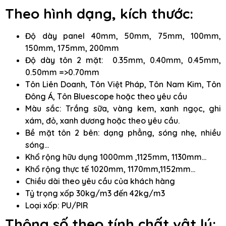
Theo hình dạng, kích thước:
Độ dày panel 40mm, 50mm, 75mm, 100mm,
150mm, 175mm, 200mm
Độ dày tôn 2 mặt: 0.35mm, 0.40mm, 0.45mm,
0.50mm =>0.70mm
Tôn Liên Doanh, Tôn Việt Pháp, Tôn Nam Kim, Tôn
Đông Á, Tôn Bluescope hoặc theo yêu cầu
Màu sắc: Trắng sữa, vàng kem, xanh ngọc, ghi
xám, đỏ, xanh dương hoặc theo yêu cầu.
Bề mặt tôn 2 bên: dạng phẳng, sóng nhẹ, nhiều
sóng…
Khổ rộng hữu dụng 1000mm ,1125mm, 1130mm…
Khổ rộng thực tế 1020mm, 1170mm,1152mm…
Chiều dài theo yêu cầu của khách hàng
Tỷ trọng xốp 30kg/m3 đến 42kg/m3
Loại xốp: PU/PIR
Thông số theo tính chất vật lý: