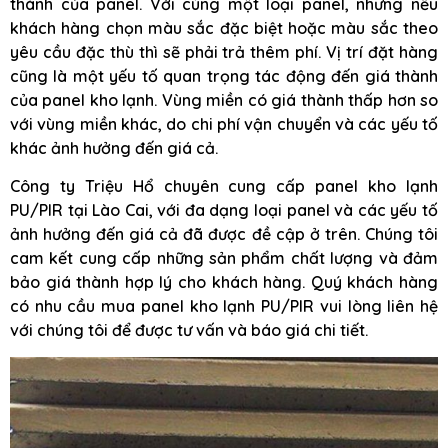
thành của panel. Với cùng một loại panel, nhưng nếu
khách hàng chọn màu sắc đặc biệt hoặc màu sắc theo
yêu cầu đặc thù thì sẽ phải trả thêm phí. Vị trí đặt hàng
cũng là một yếu tố quan trọng tác động đến giá thành
của panel kho lạnh. Vùng miền có giá thành thấp hơn so
với vùng miền khác, do chi phí vận chuyển và các yếu tố
khác ảnh hưởng đến giá cả.
Công ty Triệu Hổ chuyên cung cấp panel kho lạnh
PU/PIR tại Lào Cai, với đa dạng loại panel và các yếu tố
ảnh hưởng đến giá cả đã được đề cập ở trên. Chúng tôi
cam kết cung cấp những sản phẩm chất lượng và đảm
bảo giá thành hợp lý cho khách hàng. Quý khách hàng
có nhu cầu mua panel kho lạnh PU/PIR vui lòng liên hệ
với chúng tôi để được tư vấn và báo giá chi tiết.