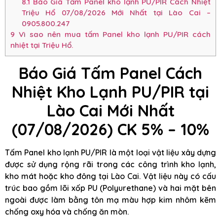
8.1
Báo Giá Tấm Panel kho lạnh PU/PIR Cách Nhiệt
Triệu Hổ 07/08/2026 Mới Nhất tại Lào Cai –
0905.800.247
9
Vì sao nên mua tấm Panel kho lạnh PU/PIR cách
nhiệt tại Triệu Hổ.
Báo Giá Tấm Panel Cách
Nhiệt Kho Lạnh PU/PIR tại
Lào Cai Mới Nhất
(07/08/2026) CK 5% – 10%
Tấm Panel kho lạnh PU/PIR là một loại vật liệu xây dựng
được sử dụng rộng rãi trong các công trình kho lạnh,
kho mát hoặc kho đông tại Lào Cai. Vật liệu này có cấu
trúc bao gồm lõi xốp PU (Polyurethane) và hai mặt bên
ngoài được làm bằng tôn mạ màu hợp kim nhôm kẽm
chống oxy hóa và chống ăn mòn.