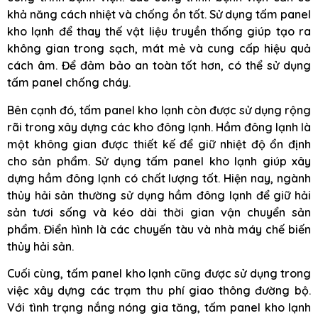
khả năng cách nhiệt và chống ồn tốt. Sử dụng tấm panel
kho lạnh để thay thế vật liệu truyền thống giúp tạo ra
không gian trong sạch, mát mẻ và cung cấp hiệu quả
cách âm. Để đảm bảo an toàn tốt hơn, có thể sử dụng
tấm panel chống cháy.
Bên cạnh đó, tấm panel kho lạnh còn được sử dụng rộng
rãi trong xây dựng các kho đông lạnh. Hầm đông lạnh là
một không gian được thiết kế để giữ nhiệt độ ổn định
cho sản phẩm. Sử dụng tấm panel kho lạnh giúp xây
dựng hầm đông lạnh có chất lượng tốt. Hiện nay, ngành
thủy hải sản thường sử dụng hầm đông lạnh để giữ hải
sản tươi sống và kéo dài thời gian vận chuyển sản
phẩm. Điển hình là các chuyến tàu và nhà máy chế biến
thủy hải sản.
Cuối cùng, tấm panel kho lạnh cũng được sử dụng trong
việc xây dựng các trạm thu phí giao thông đường bộ.
Với tình trạng nắng nóng gia tăng, tấm panel kho lạnh