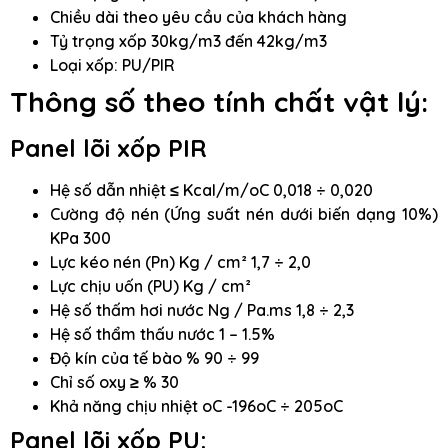
Chiều dài theo yêu cầu của khách hàng
Tỷ trọng xốp 30kg/m3 đến 42kg/m3
Loại xốp: PU/PIR
Thông số theo tính chất vật lý:
Panel lõi xốp PIR
Hệ số dẫn nhiệt ≤ Kcal/m/oC 0,018 ÷ 0,020
Cường độ nén (Ứng suất nén dưới biến dạng 10%)
KPa 300
Lực kéo nén (Pn) Kg / cm² 1,7 ÷ 2,0
Lực chịu uốn (PU) Kg / cm²
Hệ số thấm hơi nước Ng / Pa.ms 1,8 ÷ 2,3
Hệ số thẩm thấu nước 1 – 1.5%
Độ kín của tế bào % 90 ÷ 99
Chỉ số oxy ≥ % 30
Khả năng chịu nhiệt oC -196oC ÷ 205oC
Panel lõi xốp PU: