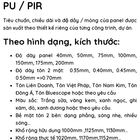
PU / PIR
Tiêu chuẩn, chiều dài và độ dầy / mỏng của panel được
sản xuất theo thiết kế riêng của từng công trình, dự án.
Theo hình dạng, kích thước:
Độ dày panel 40mm, 50mm, 75mm, 100mm,
150mm, 175mm, 200mm
Độ dày tôn 2 mặt: 0.35mm, 0.40mm, 0.45mm,
0.50mm =>0.70mm
Tôn Liên Doanh, Tôn Việt Pháp, Tôn Nam Kim, Tôn
Đông Á, Tôn Bluescope hoặc theo yêu cầu
Màu sắc: Trắng sữa, vàng kem, xanh ngọc, ghi
xám, đỏ, xanh dương hoặc theo yêu cầu.
Bề mặt tôn 2 bên: dạng phẳng, sóng nhẹ, nhiều
sóng…
Khổ rộng hữu dụng 1000mm ,1125mm, 1130mm…
Khổ rộng thực tế 1020mm, 1170mm,1152mm…