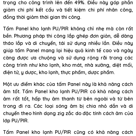
trọng cho công trình lên đến 49%. Điều này góp phần
giảm chi phí kết cấu và tiết kiệm chi phí nhân công,
đồng thời giảm thời gian thi công.
Tấm Panel kho lạnh PU/PIR không chỉ nhẹ mà còn rất
bền. Phương pháp thi công lắp ghép đơn giản, dễ dàng
tháo lắp và di chuyển, tái sử dụng nhiều lần. Điều này
giúp tấm Panel mang lại hiệu quả kinh tế cao và ngày
càng được ưa chuộng và sử dụng rộng rãi trong các
công trình như kho lạnh, kho mát, nhà xưởng, diệt mối,
điện tử, y dược, kho lạnh, thực phẩm, dược phẩm.
Một ưu điểm khác của tấm Panel này là khả năng cách
âm tốt. Tấm Panel kho lạnh PU/PIR có khả năng cách
âm rất tốt, hấp thụ âm thanh từ bên ngoài và từ bên
trong đi ra. Các loại sóng âm bị chia nhỏ dần và di
chuyển theo hình dạng zig zắc do đặc tính cách âm của
lớp PU/PIR.
Tấm Panel kho lạnh PU/PIR cũng có khả năng cách