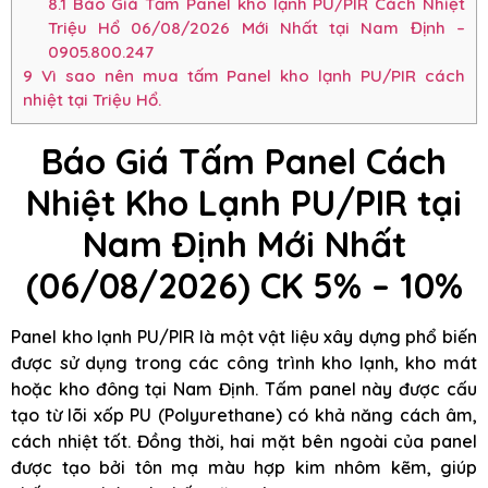
8.1
Báo Giá Tấm Panel kho lạnh PU/PIR Cách Nhiệt
Triệu Hổ 06/08/2026 Mới Nhất tại Nam Định –
0905.800.247
9
Vì sao nên mua tấm Panel kho lạnh PU/PIR cách
nhiệt tại Triệu Hổ.
Báo Giá Tấm Panel Cách
Nhiệt Kho Lạnh PU/PIR tại
Nam Định Mới Nhất
(06/08/2026) CK 5% – 10%
Panel kho lạnh PU/PIR là một vật liệu xây dựng phổ biến
được sử dụng trong các công trình kho lạnh, kho mát
hoặc kho đông tại Nam Định. Tấm panel này được cấu
tạo từ lõi xốp PU (Polyurethane) có khả năng cách âm,
cách nhiệt tốt. Đồng thời, hai mặt bên ngoài của panel
được tạo bởi tôn mạ màu hợp kim nhôm kẽm, giúp