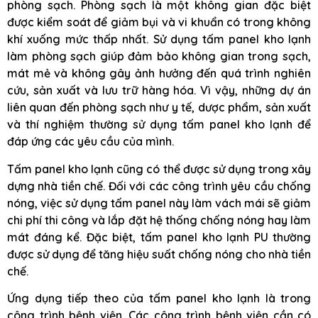
phòng sạch. Phòng sạch là một không gian đặc biệt
được kiểm soát để giảm bụi và vi khuẩn có trong không
khí xuống mức thấp nhất. Sử dụng tấm panel kho lạnh
làm phòng sạch giúp đảm bảo không gian trong sạch,
mát mẻ và không gây ảnh hưởng đến quá trình nghiên
cứu, sản xuất và lưu trữ hàng hóa. Vì vậy, những dự án
liên quan đến phòng sạch như y tế, dược phẩm, sản xuất
và thí nghiệm thường sử dụng tấm panel kho lạnh để
đáp ứng các yêu cầu của mình.
Tấm panel kho lạnh cũng có thể được sử dụng trong xây
dựng nhà tiền chế. Đối với các công trình yêu cầu chống
nóng, việc sử dụng tấm panel này làm vách mái sẽ giảm
chi phí thi công và lắp đặt hệ thống chống nóng hay làm
mát đáng kể. Đặc biệt, tấm panel kho lạnh PU thường
được sử dụng để tăng hiệu suất chống nóng cho nhà tiền
chế.
Ứng dụng tiếp theo của tấm panel kho lạnh là trong
công trình bệnh viện. Các công trình bệnh viện cần có