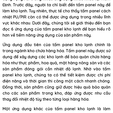
Định. Trước đây, người ta chỉ biết đến tấm panel này để
làm kho lạnh. Tuy nhiên, thực tế cho thấy tấm panel cách
nhiệt PU/PIR còn có thể được ứng dụng trong nhiều lĩnh
vực khác nhau. Dưới đây, chúng tôi sẽ giới thiệu đến bạn
đọc 6 ứng dụng của tấm panel kho lạnh để bạn hiểu rõ
hơn về tiềm năng ứng dụng của sản phẩm này.
Ứng dụng đầu tiên của tấm panel kho lạnh chính là
trong ngành kho chứa hàng hóa. Tấm panel này được sử
dụng để xây dựng các kho lạnh để bảo quản chứa hàng
hóa như thực phẩm, hoa quả, mặt hàng nông sản và các
sản phẩm đóng gói cần nhiệt độ lạnh. Nhờ vào tấm
panel kho lạnh, chúng ta có thể tiết kiệm được chi phí
điện năng và thời gian thi công một cách nhanh chóng.
Đồng thời, sản phẩm cũng giữ được hiệu quả bảo quản
cho các sản phẩm trong kho, đáp ứng được nhu cầu
thay đổi nhiệt độ tùy theo từng loại hàng hóa.
Một ứng dụng khác của tấm panel kho lạnh là làm