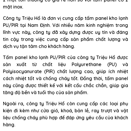
mặt inox.
Công ty Triệu Hổ là đơn vị cung cấp tấm panel kho lạnh
PU/PIR tại Nam Định. Với nhiều năm kinh nghiệm trong
lĩnh vực này, công ty đã xây dựng được uy tín và đáng
tin cậy trong việc cung cấp sản phẩm chất lượng và
dịch vụ tận tâm cho khách hàng.
Tấm panel kho lạnh PU/PIR của công ty Triệu Hổ được
sản xuất từ chất liệu Polyurethane (PU) và
Polyisocyanurate (PIR) chất lượng cao, giúp ích nhiệt
cách nhiệt tốt và chống cháy tốt. Đồng thời, tấm panel
này cũng được thiết kế với kết cấu chắc chắn, giúp gia
tăng độ bền và tuổi thọ của sản phẩm.
Ngoài ra, công ty Triệu Hổ còn cung cấp các loại phụ
kiện đi kèm như cửa gió, khoá, bản lề, ray trượt và vật
liệu chống cháy phù hợp để đáp ứng yêu cầu của khách
hàng.