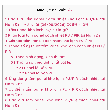
Mục lục bài viết
[
Ẩn
]
1
Báo Giá Tấm Panel Cách Nhiệt Kho Lạnh PU/PIR tại
Nam Định Mới Nhất (06/08/2026) CK 5% – 10%
2
Tấm Panel kho lạnh PU/PIR là gì?
3
Phân loại tấm panel cách nhiệt PU / PIR tại Nam Định
4
Cấu tạo tấm Panel cách nhiệt kho lạnh PU / PIR
5
Thông số kỹ thuật tấm Panel kho lạnh cách nhiệt PU /
PIR
5.1
Theo hình dạng, kích thước:
5.2
Thông số theo tính chất vật lý:
5.2.1
Panel lõi xốp PIR
5.2.2
Panel lõi xốp PU:
6
Ứng dụng tấm panel kho lạnh PU/PIR cách nhiệt tại
Nam Định
7
Ưu điểm tấm panel kho lạnh PU / PIR cách nhiệt tại
Nam Định
8
Báo giá tấm panel kho lạnh PU/PIR cách nhiệt tại
Nam Định