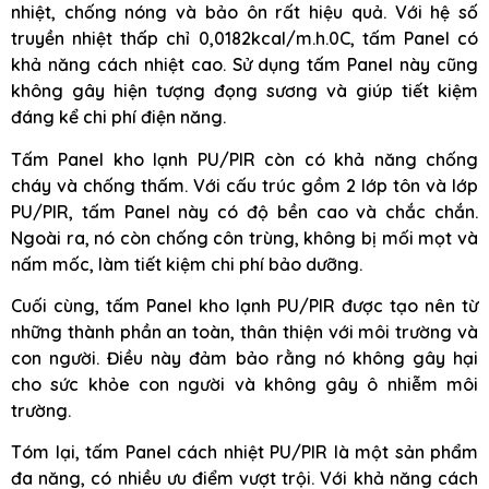
nhiệt, chống nóng và bảo ôn rất hiệu quả. Với hệ số
truyền nhiệt thấp chỉ 0,0182kcal/m.h.0C, tấm Panel có
khả năng cách nhiệt cao. Sử dụng tấm Panel này cũng
không gây hiện tượng đọng sương và giúp tiết kiệm
đáng kể chi phí điện năng.
Tấm Panel kho lạnh PU/PIR còn có khả năng chống
cháy và chống thấm. Với cấu trúc gồm 2 lớp tôn và lớp
PU/PIR, tấm Panel này có độ bền cao và chắc chắn.
Ngoài ra, nó còn chống côn trùng, không bị mối mọt và
nấm mốc, làm tiết kiệm chi phí bảo dưỡng.
Cuối cùng, tấm Panel kho lạnh PU/PIR được tạo nên từ
những thành phần an toàn, thân thiện với môi trường và
con người. Điều này đảm bảo rằng nó không gây hại
cho sức khỏe con người và không gây ô nhiễm môi
trường.
Tóm lại, tấm Panel cách nhiệt PU/PIR là một sản phẩm
đa năng, có nhiều ưu điểm vượt trội. Với khả năng cách