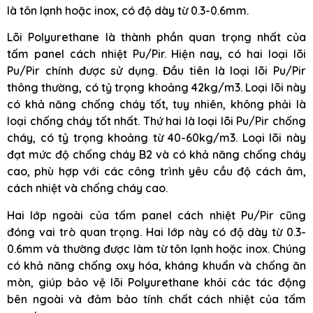
là tôn lạnh hoặc inox, có độ dày từ 0.3-0.6mm.
Lõi Polyurethane là thành phần quan trọng nhất của
tấm panel cách nhiệt Pu/Pir. Hiện nay, có hai loại lõi
Pu/Pir chính được sử dụng. Đầu tiên là loại lõi Pu/Pir
thông thường, có tỷ trọng khoảng 42kg/m3. Loại lõi này
có khả năng chống cháy tốt, tuy nhiên, không phải là
loại chống cháy tốt nhất. Thứ hai là loại lõi Pu/Pir chống
cháy, có tỷ trọng khoảng từ 40-60kg/m3. Loại lõi này
đạt mức độ chống cháy B2 và có khả năng chống cháy
cao, phù hợp với các công trình yêu cầu độ cách âm,
cách nhiệt và chống cháy cao.
Hai lớp ngoài của tấm panel cách nhiệt Pu/Pir cũng
đóng vai trò quan trọng. Hai lớp này có độ dày từ 0.3-
0.6mm và thường được làm từ tôn lạnh hoặc inox. Chúng
có khả năng chống oxy hóa, kháng khuẩn và chống ăn
mòn, giúp bảo vệ lõi Polyurethane khỏi các tác động
bên ngoài và đảm bảo tính chất cách nhiệt của tấm