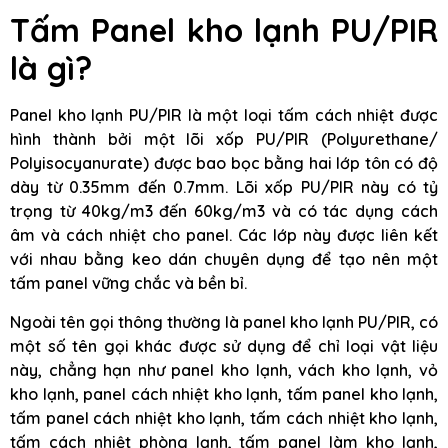
Tấm Panel kho lạnh PU/PIR
là gì?
Panel kho lạnh PU/PIR là một loại tấm cách nhiệt được
hình thành bởi một lõi xốp PU/PIR (Polyurethane/
Polyisocyanurate) được bao bọc bằng hai lớp tôn có độ
dày từ 0.35mm đến 0.7mm. Lõi xốp PU/PIR này có tỷ
trọng từ 40kg/m3 đến 60kg/m3 và có tác dụng cách
âm và cách nhiệt cho panel. Các lớp này được liên kết
với nhau bằng keo dán chuyên dụng để tạo nên một
tấm panel vững chắc và bền bỉ.
Ngoài tên gọi thông thường là panel kho lạnh PU/PIR, có
một số tên gọi khác được sử dụng để chỉ loại vật liệu
này, chẳng hạn như panel kho lạnh, vách kho lạnh, vỏ
kho lạnh, panel cách nhiệt kho lạnh, tấm panel kho lạnh,
tấm panel cách nhiệt kho lạnh, tấm cách nhiệt kho lạnh,
tấm cách nhiệt phòng lạnh, tấm panel làm kho lạnh,