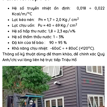
Hệ số truyền nhiệt ổn định: 0,018 ÷ 0,022
o
Kcal/m/
C
2
Lực kéo nén: Pn = 1,7 ÷ 2,0 Kg / cm
2
Lực chịu uốn: Pu = 40 ÷ 69 Kg / cm
Hệ số hấp thu nước: 1,8 ÷ 2,3 ep/v%
Hệ số thẩm thấu nước: 1 – 3%
Độ kín của tế bào : 90 ÷ 95 %
o
Khả năng chịu nhiệt: -60oC ÷ + 80oC (+120
C).
Thông số kỹ thuật dùng để tham khảo, để chính xác Quý
Anh/chị vui lòng liên hệ trực tiếp Triệu Hổ