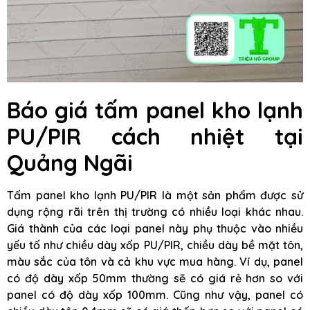
Báo giá tấm panel kho lạnh
PU/PIR cách nhiệt tại
Quảng Ngãi
Tấm panel kho lạnh PU/PIR là một sản phẩm được sử
dụng rộng rãi trên thị trường có nhiều loại khác nhau.
Giá thành của các loại panel này phụ thuộc vào nhiều
yếu tố như chiều dày xốp PU/PIR, chiều dày bề mặt tôn,
màu sắc của tôn và cả khu vực mua hàng. Ví dụ, panel
có độ dày xốp 50mm thường sẽ có giá rẻ hơn so với
panel có độ dày xốp 100mm. Cũng như vậy, panel có