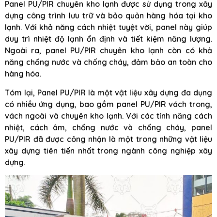
Panel PU/PIR chuyên kho lạnh được sử dụng trong xây
dựng công trình lưu trữ và bảo quản hàng hóa tại kho
lạnh. Với khả năng cách nhiệt tuyệt vời, panel này giúp
duy trì nhiệt độ lạnh ổn định và tiết kiệm năng lượng.
Ngoài ra, panel PU/PIR chuyên kho lạnh còn có khả
năng chống nước và chống cháy, đảm bảo an toàn cho
hàng hóa.
Tóm lại, Panel PU/PIR là một vật liệu xây dựng đa dụng
có nhiều ứng dụng, bao gồm panel PU/PIR vách trong,
vách ngoài và chuyên kho lạnh. Với các tính năng cách
nhiệt, cách âm, chống nước và chống cháy, panel
PU/PIR đã được công nhận là một trong những vật liệu
xây dựng tiên tiến nhất trong ngành công nghiệp xây
dựng.