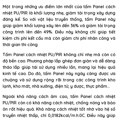
Một trong những ưu điểm lớn nhất của tấm Panel cách
nhiệt PU/PIR là khối lượng nhẹ, giảm tải trọng xây dựng
đáng kể. So với vật liệu truyền thống, tấm Panel này
giúp giảm khối lượng xây lên đến 36% và giảm tải trọng
công trình lên đến 49%. Điều này không chỉ giúp tiết
kiệm chi phí kết cấu mà còn giảm chi phí nhân công và
thời gian thi công.
Tấm Panel cách nhiệt PU/PIR không chỉ nhẹ mà còn có
độ bền cao. Phương pháp lắp ghép đơn giản và dễ dàng
tháo lắp giúp tái sử dụng nhiều lần, mang lại hiệu quả
kinh tế cao. Do đó, tấm Panel này ngày càng được ưa
chuộng và sử dụng rộng rãi trong các công trình kho
lạnh, kho mát, nhà xưởng, điện tử, y dược, thực phẩm…
Ngoài khả năng cách âm cao, tấm Panel cách nhiệt
PU/PIR còn có khả năng cách nhiệt, chống nóng và bảo
ôn rất hiệu quả. Khả năng cách nhiệt tốt nhờ vào hệ số
truyền nhiệt thấp, chỉ 0,0182kcal/m.h.0C. Điều này giúp