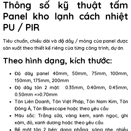
Thông số kỹ thuật tấm
Panel kho lạnh cách nhiệt
PU / PIR
Tiêu chuẩn, chiều dài và độ dầy / mỏng của panel được
sản xuất theo thiết kế riêng của từng công trình, dự án.
Theo hình dạng, kích thước:
Độ dày panel 40mm, 50mm, 75mm, 100mm,
150mm, 175mm, 200mm
Độ dày tôn 2 mặt: 0.35mm, 0.40mm, 0.45mm,
0.50mm =>0.70mm
Tôn Liên Doanh, Tôn Việt Pháp, Tôn Nam Kim, Tôn
Đông Á, Tôn Bluescope hoặc theo yêu cầu
Màu sắc: Trắng sữa, vàng kem, xanh ngọc, ghi
xám, đỏ, xanh dương hoặc theo yêu cầu.
Bề mặt tôn 2 bên: dạng phẳng, sóng nhẹ, nhiều