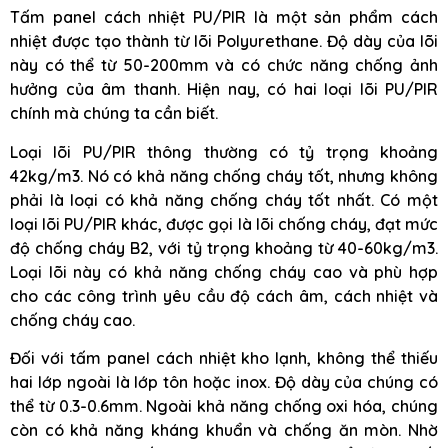
Tấm panel cách nhiệt PU/PIR là một sản phẩm cách
nhiệt được tạo thành từ lõi Polyurethane. Độ dày của lõi
này có thể từ 50-200mm và có chức năng chống ảnh
hưởng của âm thanh. Hiện nay, có hai loại lõi PU/PIR
chính mà chúng ta cần biết.
Loại lõi PU/PIR thông thường có tỷ trọng khoảng
42kg/m3. Nó có khả năng chống cháy tốt, nhưng không
phải là loại có khả năng chống cháy tốt nhất. Có một
loại lõi PU/PIR khác, được gọi là lõi chống cháy, đạt mức
độ chống cháy B2, với tỷ trọng khoảng từ 40-60kg/m3.
Loại lõi này có khả năng chống cháy cao và phù hợp
cho các công trình yêu cầu độ cách âm, cách nhiệt và
chống cháy cao.
Đối với tấm panel cách nhiệt kho lạnh, không thể thiếu
hai lớp ngoài là lớp tôn hoặc inox. Độ dày của chúng có
thể từ 0.3-0.6mm. Ngoài khả năng chống oxi hóa, chúng
còn có khả năng kháng khuẩn và chống ăn mòn. Nhờ