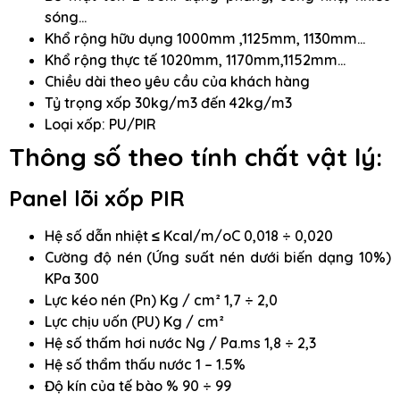
sóng…
Khổ rộng hữu dụng 1000mm ,1125mm, 1130mm…
Khổ rộng thực tế 1020mm, 1170mm,1152mm…
Chiều dài theo yêu cầu của khách hàng
Tỷ trọng xốp 30kg/m3 đến 42kg/m3
Loại xốp: PU/PIR
Thông số theo tính chất vật lý:
Panel lõi xốp PIR
Hệ số dẫn nhiệt ≤ Kcal/m/oC 0,018 ÷ 0,020
Cường độ nén (Ứng suất nén dưới biến dạng 10%)
KPa 300
Lực kéo nén (Pn) Kg / cm² 1,7 ÷ 2,0
Lực chịu uốn (PU) Kg / cm²
Hệ số thấm hơi nước Ng / Pa.ms 1,8 ÷ 2,3
Hệ số thẩm thấu nước 1 – 1.5%
Độ kín của tế bào % 90 ÷ 99