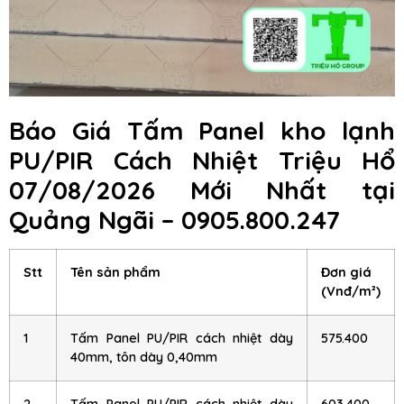
Báo Giá Tấm Panel kho lạnh
PU/PIR Cách Nhiệt Triệu Hổ
07/08/2026 Mới Nhất tại
Quảng Ngãi – 0905.800.247
Stt
Tên sản phẩm
Đơn giá
(Vnđ/m²)
1
Tấm Panel PU/PIR cách nhiệt dày
575.400
40mm, tôn dày 0,40mm
2
Tấm Panel PU/PIR cách nhiệt dày
603.400