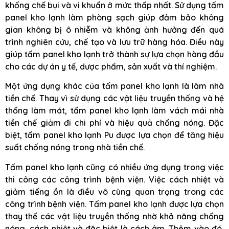
khống chế bụi và vi khuẩn ở mức thấp nhất. Sử dụng tấm
panel kho lạnh làm phòng sạch giúp đảm bảo không
gian không bị ô nhiễm và không ảnh hưởng đến quá
trình nghiên cứu, chế tạo và lưu trữ hàng hóa. Điều này
giúp tấm panel kho lạnh trở thành sự lựa chọn hàng đầu
cho các dự án y tế, dược phẩm, sản xuất và thí nghiệm.
Một ứng dụng khác của tấm panel kho lạnh là làm nhà
tiền chế. Thay vì sử dụng các vật liệu truyền thống và hệ
thống làm mát, tấm panel kho lạnh làm vách mái nhà
tiền chế giảm đi chi phí và hiệu quả chống nóng. Đặc
biệt, tấm panel kho lạnh Pu được lựa chọn để tăng hiệu
suất chống nóng trong nhà tiền chế.
Tấm panel kho lạnh cũng có nhiều ứng dụng trong việc
thi công các công trình bệnh viện. Việc cách nhiệt và
giảm tiếng ồn là điều vô cùng quan trọng trong các
công trình bệnh viện. Tấm panel kho lạnh được lựa chọn
thay thế các vật liệu truyền thống nhờ khả năng chống
nóng, cách nhiệt và đặc biệt là cách âm. Thêm vào đó,