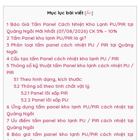
Mục lục bài viết
[
Ẩn
]
1
Báo Giá Tấm Panel Cách Nhiệt Kho Lạnh PU/PIR tại
Quảng Ngãi Mới Nhất (07/08/2026) CK 5% – 10%
2
Tấm Panel kho lạnh PU/PIR là gì?
3
Phân loại tấm panel cách nhiệt PU / PIR tại Quảng
Ngãi
4
Cấu tạo tấm Panel cách nhiệt kho lạnh PU / PIR
5
Thông số kỹ thuật tấm Panel kho lạnh cách nhiệt PU /
PIR
5.1
Theo hình dạng, kích thước:
5.2
Thông số theo tính chất vật lý:
5.2.1
Panel lõi xốp PIR
5.2.2
Panel lõi xốp PU:
6
Ứng dụng tấm panel kho lạnh PU/PIR cách nhiệt tại
Quảng Ngãi
7
Ưu điểm tấm panel kho lạnh PU / PIR cách nhiệt tại
Quảng Ngãi
8
Báo giá tấm panel kho lạnh PU/PIR cách nhiệt tại