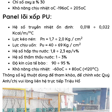
Chỉ số oxy ≥ % 30
Khả năng chịu nhiệt oC -196oC ÷ 205oC
Panel lõi xốp PU:
Hệ số truyền nhiệt ổn định: 0,018 ÷ 0,022
o
Kcal/m/
C
2
Lực kéo nén: Pn = 1,7 ÷ 2,0 Kg / cm
2
Lực chịu uốn: Pu = 40 ÷ 69 Kg / cm
Hệ số hấp thu nước: 1,8 ÷ 2,3 ep/v%
Hệ số thẩm thấu nước: 1 – 3%
Độ kín của tế bào : 90 ÷ 95 %
o
Khả năng chịu nhiệt: -60oC ÷ + 80oC (+120
C).
Thông số kỹ thuật dùng để tham khảo, để chính xác Quý
Anh/chị vui lòng liên hệ trực tiếp Triệu Hổ