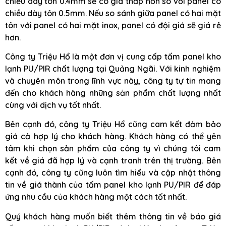
chiều dày tôn 0.4mm sẽ có giá thấp hơn so với panel có
chiều dày tôn 0.5mm. Nếu so sánh giữa panel có hai mặt
tôn với panel có hai mặt inox, panel có đội giá sẽ giá rẻ
hơn.
Công ty Triệu Hổ là một đơn vị cung cấp tấm panel kho
lạnh PU/PIR chất lượng tại Quảng Ngãi. Với kinh nghiệm
và chuyên môn trong lĩnh vực này, công ty tự tin mang
đến cho khách hàng những sản phẩm chất lượng nhất
cùng với dịch vụ tốt nhất.
Bên cạnh đó, công ty Triệu Hổ cũng cam kết đảm bảo
giá cả hợp lý cho khách hàng. Khách hàng có thể yên
tâm khi chọn sản phẩm của công ty vì chúng tôi cam
kết về giá đã hợp lý và cạnh tranh trên thị trường. Bên
cạnh đó, công ty cũng luôn tìm hiểu và cập nhật thông
tin về giá thành của tấm panel kho lạnh PU/PIR để đáp
ứng nhu cầu của khách hàng một cách tốt nhất.
Quý khách hàng muốn biết thêm thông tin về báo giá