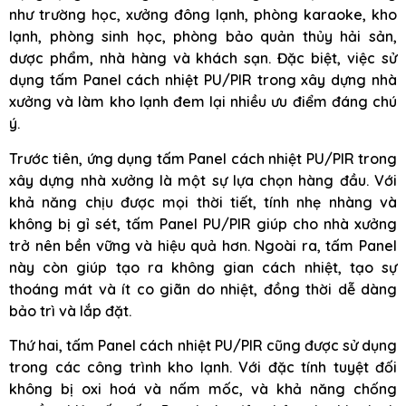
như trường học, xưởng đông lạnh, phòng karaoke, kho
lạnh, phòng sinh học, phòng bảo quản thủy hải sản,
dược phẩm, nhà hàng và khách sạn. Đặc biệt, việc sử
dụng tấm Panel cách nhiệt PU/PIR trong xây dựng nhà
xưởng và làm kho lạnh đem lại nhiều ưu điểm đáng chú
ý.
Trước tiên, ứng dụng tấm Panel cách nhiệt PU/PIR trong
xây dựng nhà xưởng là một sự lựa chọn hàng đầu. Với
khả năng chịu được mọi thời tiết, tính nhẹ nhàng và
không bị gỉ sét, tấm Panel PU/PIR giúp cho nhà xưởng
trở nên bền vững và hiệu quả hơn. Ngoài ra, tấm Panel
này còn giúp tạo ra không gian cách nhiệt, tạo sự
thoáng mát và ít co giãn do nhiệt, đồng thời dễ dàng
bảo trì và lắp đặt.
Thứ hai, tấm Panel cách nhiệt PU/PIR cũng được sử dụng
trong các công trình kho lạnh. Với đặc tính tuyệt đối
không bị oxi hoá và nấm mốc, và khả năng chống