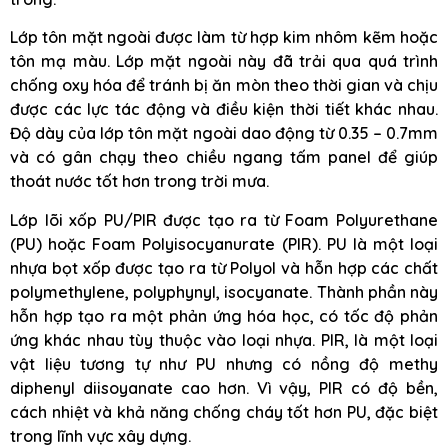
Lớp tôn mặt ngoài được làm từ hợp kim nhôm kẽm hoặc
tôn mạ màu. Lớp mặt ngoài này đã trải qua quá trình
chống oxy hóa để tránh bị ăn mòn theo thời gian và chịu
được các lực tác động và điều kiện thời tiết khác nhau.
Độ dày của lớp tôn mặt ngoài dao động từ 0.35 – 0.7mm
và có gân chạy theo chiều ngang tấm panel để giúp
thoát nước tốt hơn trong trời mưa.
Lớp lõi xốp PU/PIR được tạo ra từ Foam Polyurethane
(PU) hoặc Foam Polyisocyanurate (PIR). PU là một loại
nhựa bọt xốp được tạo ra từ Polyol và hỗn hợp các chất
polymethylene, polyphynyl, isocyanate. Thành phần này
hỗn hợp tạo ra một phản ứng hóa học, có tốc độ phản
ứng khác nhau tùy thuộc vào loại nhựa. PIR, là một loại
vật liệu tương tự như PU nhưng có nồng độ methy
diphenyl diisoyanate cao hơn. Vì vậy, PIR có độ bền,
cách nhiệt và khả năng chống cháy tốt hơn PU, đặc biệt
trong lĩnh vực xây dựng.