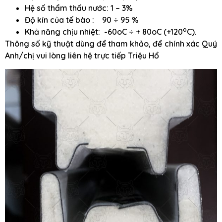
Hệ số thẩm thấu nước: 1 – 3%
Độ kín của tế bào : 90 ÷ 95 %
o
Khả năng chịu nhiệt: -60oC ÷ + 80oC (+120
C).
Thông số kỹ thuật dùng để tham khảo, để chính xác Quý
Anh/chị vui lòng liên hệ trực tiếp Triệu Hổ