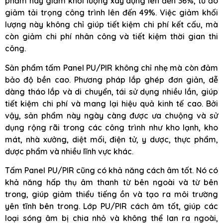
phẩm này giảm khối lượng xây dựng lên đến 36%, từ đó
giảm tải trọng công trình lên đến 49%. Việc giảm khối
lượng này không chỉ giúp tiết kiệm chi phí kết cấu, mà
còn giảm chi phí nhân công và tiết kiệm thời gian thi
công.
Sản phẩm tấm Panel PU/PIR không chỉ nhẹ mà còn đảm
bảo độ bền cao. Phương pháp lắp ghép đơn giản, dễ
dàng tháo lắp và di chuyển, tái sử dụng nhiều lần, giúp
tiết kiệm chi phí và mang lại hiệu quả kinh tế cao. Bởi
vậy, sản phẩm này ngày càng được ưa chuộng và sử
dụng rộng rãi trong các công trình như kho lạnh, kho
mát, nhà xưởng, diệt mối, điện tử, y dược, thực phẩm,
dược phẩm và nhiều lĩnh vực khác.
Tấm Panel PU/PIR cũng có khả năng cách âm tốt. Nó có
khả năng hấp thụ âm thanh từ bên ngoài và từ bên
trong, giúp giảm thiểu tiếng ồn và tạo ra môi trường
yên tĩnh bên trong. Lớp PU/PIR cách âm tốt, giúp các
loại sóng âm bị chia nhỏ và không thể lan ra ngoài,