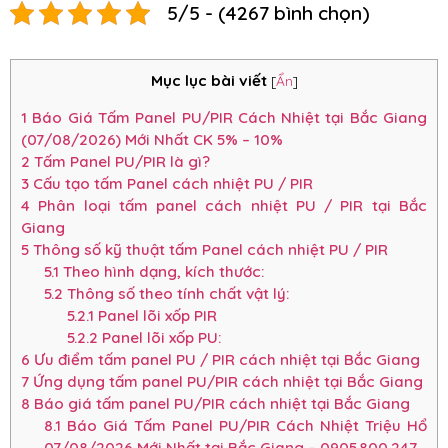
5/5 - (4267 bình chọn)
Mục lục bài viết
[
Ẩn
]
1
Báo Giá Tấm Panel PU/PIR Cách Nhiệt tại Bắc Giang
(07/08/2026) Mới Nhất CK 5% – 10%
2
Tấm Panel PU/PIR là gì?
3
Cấu tạo tấm Panel cách nhiệt PU / PIR
4
Phân loại tấm panel cách nhiệt PU / PIR tại Bắc
Giang
5
Thông số kỹ thuật tấm Panel cách nhiệt PU / PIR
5.1
Theo hình dạng, kích thước:
5.2
Thông số theo tính chất vật lý:
5.2.1
Panel lõi xốp PIR
5.2.2
Panel lõi xốp PU:
6
Ưu điểm tấm panel PU / PIR cách nhiệt tại Bắc Giang
7
Ứng dụng tấm panel PU/PIR cách nhiệt tại Bắc Giang
8
Báo giá tấm panel PU/PIR cách nhiệt tại Bắc Giang
8.1
Báo Giá Tấm Panel PU/PIR Cách Nhiệt Triệu Hổ
07/08/2026 Mới Nhất tại Bắc Giang – 0905.800.247