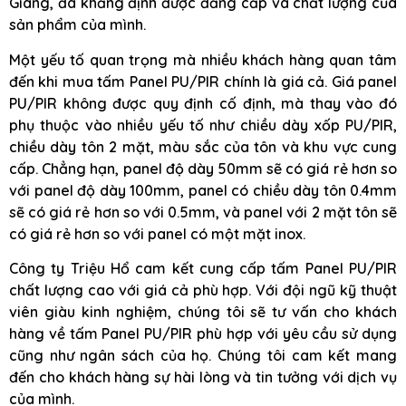
Giang, đã khẳng định được đẳng cấp và chất lượng của
sản phẩm của mình.
Một yếu tố quan trọng mà nhiều khách hàng quan tâm
đến khi mua tấm Panel PU/PIR chính là giá cả. Giá panel
PU/PIR không được quy định cố định, mà thay vào đó
phụ thuộc vào nhiều yếu tố như chiều dày xốp PU/PIR,
chiều dày tôn 2 mặt, màu sắc của tôn và khu vực cung
cấp. Chẳng hạn, panel độ dày 50mm sẽ có giá rẻ hơn so
với panel độ dày 100mm, panel có chiều dày tôn 0.4mm
sẽ có giá rẻ hơn so với 0.5mm, và panel với 2 mặt tôn sẽ
có giá rẻ hơn so với panel có một mặt inox.
Công ty Triệu Hổ cam kết cung cấp tấm Panel PU/PIR
chất lượng cao với giá cả phù hợp. Với đội ngũ kỹ thuật
viên giàu kinh nghiệm, chúng tôi sẽ tư vấn cho khách
hàng về tấm Panel PU/PIR phù hợp với yêu cầu sử dụng
cũng như ngân sách của họ. Chúng tôi cam kết mang
đến cho khách hàng sự hài lòng và tin tưởng với dịch vụ
của mình.