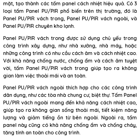
mặt, tạo thành các tấm panel cách nhiệt hiệu quả. Có 3
loại tấm Panel PU/PIR phổ biến trên thị trường, đó là
Panel PU/PIR vách trong, Panel PU/PIR vách ngoài, và
Panel PU/PIR chuyên kho lạnh.
Panel PU/PIR vách trong được sử dụng chủ yếu trong
công trình xây dựng, như nhà xưởng, nhà máy, hoặc
những công trình có nhu cầu cách âm và cách nhiệt cao.
Với khả năng chống nước, chống ẩm và cách âm tuyệt
vời, tấm Panel PU/PIR vách trong giúp tạo ra không
gian làm việc thoải mái và an toàn.
Panel PU/PIR vách ngoài thích hợp cho các công trình
dân dụng, như các tòa nhà chung cư, biệt thự. Tấm Panel
PU/PIR vách ngoài mang đến khả năng cách nhiệt cao,
giúp tạo ra không gian sống thoải mái, tiết kiệm năng
lượng và giảm tiếng ồn từ bên ngoài. Ngoài ra, tấm
panel này cũng có khả năng chống ẩm và chống cháy,
tăng tính an toàn cho công trình.