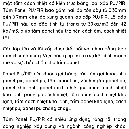
một tấm cách nhiệt có kiến trúc bằng loại xốp PU/PIR.
Tấm Panel PU/PIR bao gồm hai lớp tôn dày từ 0.35mm
đến 0.7mm che lấp xung quanh lớp xốp PU/PIR. Lõi xốp
PU/PIR này có đặc tính tỷ trọng từ 30kg/m3 đến 42
kg/m3, giúp tấm panel này trở nên cách âm, cách nhiệt
tốt.
Các lớp tôn và lõi xốp được kết nối với nhau bằng keo
dán chuyên dụng. Việc này giúp tạo ra sự kết dính mạnh
mẽ và sự chắc chắn cho tấm panel.
Panel PU/PIR còn được gọi bằng các tên gọi khác như
panel pir, panel pu, tấm panel pu, vách ngăn panel pu,
panel kho lạnh, panel cách nhiệt pu, panel cách nhiệt
kho lạnh, panel pu cách nhiệt, tấm panel cách nhiệt kho
lạnh, tấm cách nhiệt kho lạnh, tấm panel kho lạnh, cách
nhiệt pu, panel pu chống cháy…
Tấm Panel PU/PIR có nhiều ứng dụng rộng rãi trong
công nghiệp xây dựng và ngành công nghiệp khác.