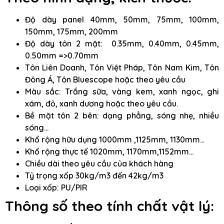
Độ dày panel 40mm, 50mm, 75mm, 100mm,
150mm, 175mm, 200mm
Độ dày tôn 2 mặt: 0.35mm, 0.40mm, 0.45mm,
0.50mm =>0.70mm
Tôn Liên Doanh, Tôn Việt Pháp, Tôn Nam Kim, Tôn
Đông Á, Tôn Bluescope hoặc theo yêu cầu
Màu sắc: Trắng sữa, vàng kem, xanh ngọc, ghi
xám, đỏ, xanh dương hoặc theo yêu cầu.
Bề mặt tôn 2 bên: dạng phẳng, sóng nhẹ, nhiều
sóng…
Khổ rộng hữu dụng 1000mm ,1125mm, 1130mm…
Khổ rộng thực tế 1020mm, 1170mm,1152mm…
Chiều dài theo yêu cầu của khách hàng
Tỷ trọng xốp 30kg/m3 đến 42kg/m3
Loại xốp: PU/PIR
Thông số theo tính chất vật lý: