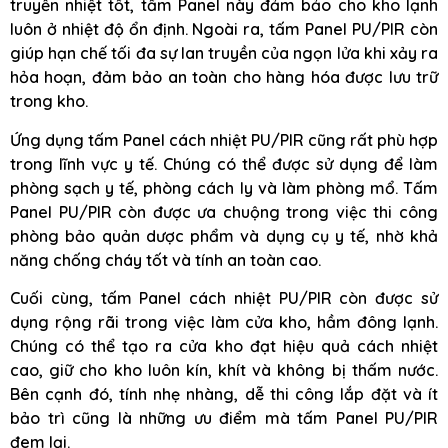
truyền nhiệt tốt, tấm Panel này đảm bảo cho kho lạnh
luôn ở nhiệt độ ổn định. Ngoài ra, tấm Panel PU/PIR còn
giúp hạn chế tối đa sự lan truyền của ngọn lửa khi xảy ra
hỏa hoạn, đảm bảo an toàn cho hàng hóa được lưu trữ
trong kho.
Ứng dụng tấm Panel cách nhiệt PU/PIR cũng rất phù hợp
trong lĩnh vực y tế. Chúng có thể được sử dụng để làm
phòng sạch y tế, phòng cách ly và làm phòng mổ. Tấm
Panel PU/PIR còn được ưa chuộng trong việc thi công
phòng bảo quản dược phẩm và dụng cụ y tế, nhờ khả
năng chống cháy tốt và tính an toàn cao.
Cuối cùng, tấm Panel cách nhiệt PU/PIR còn được sử
dụng rộng rãi trong việc làm cửa kho, hầm đông lạnh.
Chúng có thể tạo ra cửa kho đạt hiệu quả cách nhiệt
cao, giữ cho kho luôn kín, khít và không bị thấm nước.
Bên cạnh đó, tính nhẹ nhàng, dễ thi công lắp đặt và ít
bảo trì cũng là những ưu điểm mà tấm Panel PU/PIR
đem lại.