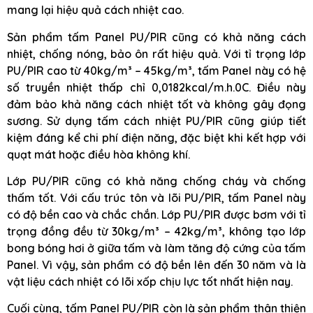
mang lại hiệu quả cách nhiệt cao.
Sản phẩm tấm Panel PU/PIR cũng có khả năng cách
nhiệt, chống nóng, bảo ôn rất hiệu quả. Với tỉ trọng lớp
PU/PIR cao từ 40kg/m³ – 45kg/m³, tấm Panel này có hệ
số truyền nhiệt thấp chỉ 0,0182kcal/m.h.0C. Điều này
đảm bảo khả năng cách nhiệt tốt và không gây đọng
sương. Sử dụng tấm cách nhiệt PU/PIR cũng giúp tiết
kiệm đáng kể chi phí điện năng, đặc biệt khi kết hợp với
quạt mát hoặc điều hòa không khí.
Lớp PU/PIR cũng có khả năng chống cháy và chống
thấm tốt. Với cấu trúc tôn và lõi PU/PIR, tấm Panel này
có độ bền cao và chắc chắn. Lớp PU/PIR được bơm với tỉ
trọng đồng đều từ 30kg/m³ – 42kg/m³, không tạo lớp
bong bóng hơi ở giữa tấm và làm tăng độ cứng của tấm
Panel. Vì vậy, sản phẩm có độ bền lên đến 30 năm và là
vật liệu cách nhiệt có lõi xốp chịu lực tốt nhất hiện nay.
Cuối cùng, tấm Panel PU/PIR còn là sản phẩm thân thiện