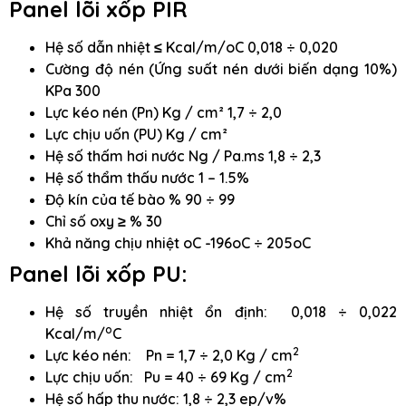
Panel lõi xốp PIR
Hệ số dẫn nhiệt ≤ Kcal/m/oC 0,018 ÷ 0,020
Cường độ nén (Ứng suất nén dưới biến dạng 10%)
KPa 300
Lực kéo nén (Pn) Kg / cm² 1,7 ÷ 2,0
Lực chịu uốn (PU) Kg / cm²
Hệ số thấm hơi nước Ng / Pa.ms 1,8 ÷ 2,3
Hệ số thẩm thấu nước 1 – 1.5%
Độ kín của tế bào % 90 ÷ 99
Chỉ số oxy ≥ % 30
Khả năng chịu nhiệt oC -196oC ÷ 205oC
Panel lõi xốp PU:
Hệ số truyền nhiệt ổn định: 0,018 ÷ 0,022
o
Kcal/m/
C
2
Lực kéo nén: Pn = 1,7 ÷ 2,0 Kg / cm
2
Lực chịu uốn: Pu = 40 ÷ 69 Kg / cm
Hệ số hấp thu nước: 1,8 ÷ 2,3 ep/v%