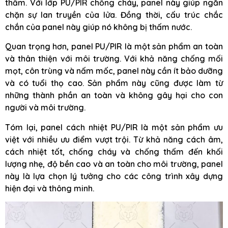
thấm. Với lớp PU/PIR chống cháy, panel này giúp ngăn
chặn sự lan truyền của lửa. Đồng thời, cấu trúc chắc
chắn của panel này giúp nó không bị thấm nước.
Quan trọng hơn, panel PU/PIR là một sản phẩm an toàn
và thân thiện với môi trường. Với khả năng chống mối
mọt, côn trùng và nấm mốc, panel này cần ít bảo dưỡng
và có tuổi thọ cao. Sản phẩm này cũng được làm từ
những thành phần an toàn và không gây hại cho con
người và môi trường.
Tóm lại, panel cách nhiệt PU/PIR là một sản phẩm ưu
việt với nhiều ưu điểm vượt trội. Từ khả năng cách âm,
cách nhiệt tốt, chống cháy và chống thấm đến khối
lượng nhẹ, độ bền cao và an toàn cho môi trường, panel
này là lựa chọn lý tưởng cho các công trình xây dựng
hiện đại và thông minh.