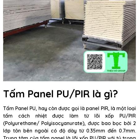
Tấm Panel PU/PIR là gì?
Tấm Panel PU, hay còn được gọi là panel PIR, là một loại
tấm cách nhiệt được làm từ lõi xốp PU/PIR
(Polyurethane/ Polyisocyanurate), được bao bọc bởi 2
lớp tôn bên ngoài có độ dày từ 0.35mm đến 0.7mm.
Trung tâm của tấm panel là lõi xốp PU/PIR với tỷ trọng