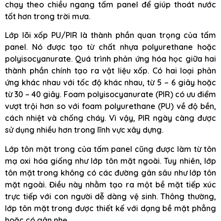
chạy theo chiều ngang tấm panel để giúp thoát nước
tốt hơn trong trời mưa.
Lớp lõi xốp PU/PIR là thành phần quan trọng của tấm
panel. Nó được tạo từ chất nhựa polyurethane hoặc
polyisocyanurate. Quá trình phản ứng hóa học giữa hai
thành phần chính tạo ra vật liệu xốp. Có hai loại phản
ứng khác nhau với tốc độ khác nhau, từ 5 – 6 giây hoặc
từ 30 – 40 giây. Foam polyisocyanurate (PIR) có ưu điểm
vượt trội hơn so với foam polyurethane (PU) về độ bền,
cách nhiệt và chống cháy. Vì vậy, PIR ngày càng được
sử dụng nhiều hơn trong lĩnh vực xây dựng.
Lớp tôn mặt trong của tấm panel cũng được làm từ tôn
mạ oxi hóa giống như lớp tôn mặt ngoài. Tuy nhiên, lớp
tôn mặt trong không có các đường gân sâu như lớp tôn
mặt ngoài. Điều này nhằm tạo ra một bề mặt tiếp xúc
trực tiếp với con người dễ dàng vệ sinh. Thông thường,
lớp tôn mặt trong được thiết kế với dạng bề mặt phẳng
hoặc có gân nhẹ.