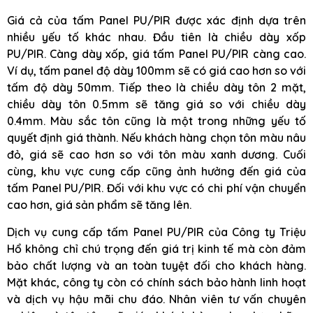
Giá cả của tấm Panel PU/PIR được xác định dựa trên
nhiều yếu tố khác nhau. Đầu tiên là chiều dày xốp
PU/PIR. Càng dày xốp, giá tấm Panel PU/PIR càng cao.
Ví dụ, tấm panel độ dày 100mm sẽ có giá cao hơn so với
tấm độ dày 50mm. Tiếp theo là chiều dày tôn 2 mặt,
chiều dày tôn 0.5mm sẽ tăng giá so với chiều dày
0.4mm. Màu sắc tôn cũng là một trong những yếu tố
quyết định giá thành. Nếu khách hàng chọn tôn màu nâu
đỏ, giá sẽ cao hơn so với tôn màu xanh dương. Cuối
cùng, khu vực cung cấp cũng ảnh hưởng đến giá của
tấm Panel PU/PIR. Đối với khu vực có chi phí vận chuyển
cao hơn, giá sản phẩm sẽ tăng lên.
Dịch vụ cung cấp tấm Panel PU/PIR của Công ty Triệu
Hổ không chỉ chú trọng đến giá trị kinh tế mà còn đảm
bảo chất lượng và an toàn tuyệt đối cho khách hàng.
Mặt khác, công ty còn có chính sách bảo hành linh hoạt
và dịch vụ hậu mãi chu đáo. Nhân viên tư vấn chuyên