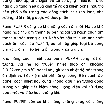
dàng tháo lắp, di chuyển và tái sử dụng nhiều lần. Điều
này giúp tăng hiệu quả kinh tế và đã khiến panel này trở
nên phổ biến trong các công trình như kho lạnh, nhà
xưởng, diệt mối, y dược và thực phẩm.
Panel PU/PIR cũng có khả năng cách âm tốt. Nó có khả
năng hấp thụ âm thanh từ bên ngoài và ngăn chặn âm
thanh từ bên trong đi ra. Nhờ vào cấu trúc và tính chất
cách âm của lớp PU/PIR, panel này giúp loại bỏ sóng
âm và giảm thiểu tiếng ồn trong không gian.
Khả năng cách nhiệt của panel PU/PIR cũng rất ấn
tượng. Với hệ số truyền nhiệt thấp chỉ khoảng
0,0182kcal/m.h.°C, panel này giữ cho nhiệt độ bên trong
ổn định và tiết kiệm chi phí năng lượng. Bên cạnh đó,
panel cách nhiệt này cũng không gây hiện tượng đọng
sương và giúp tiết kiệm năng lượng điện khi sử dụng
quạt mát và điều hòa không khí.
Panel PU/PIR còn có khả năng chống cháy và chống