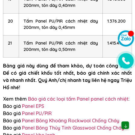
200mm, tôn dày 0,40mm
20
Tấm Panel PU/PIR cách nhiệt dày
1.376.200
200mm, tôn dày 0,45mm
21
Tấm Panel PU/PIR cách nhiệt dày
1.415.400
200mm, tôn dày 0,50mm
Bảng giá này dùng để tham khảo, dự toán công trình.
Để có giá chiết khấu tốt nhất, báo giá chính xác nhất
và nhanh nhất. Quý Anh/chị nhanh tay liên hệ ngay Triệu
Hổ nhé!
Xem thêm
Báo giá các loại tấm Panel panel cách nhiệt
:
Báo giá
Panel EPS
Báo giá
Panel PU/PIR
Báo giá
Panel Bông Khoáng Rockwool Chống Cháy
↓
Báo giá
Panel Bông Thủy Tinh Glasswool Chống Cháy