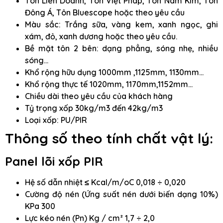
Tôn Liên Doanh, Tôn Việt Pháp, Tôn Nam Kim, Tôn
Đông Á, Tôn Bluescope hoặc theo yêu cầu
Màu sắc: Trắng sữa, vàng kem, xanh ngọc, ghi
xám, đỏ, xanh dương hoặc theo yêu cầu.
Bề mặt tôn 2 bên: dạng phẳng, sóng nhẹ, nhiều
sóng…
Khổ rộng hữu dụng 1000mm ,1125mm, 1130mm…
Khổ rộng thực tế 1020mm, 1170mm,1152mm…
Chiều dài theo yêu cầu của khách hàng
Tỷ trọng xốp 30kg/m3 đến 42kg/m3
Loại xốp: PU/PIR
Thông số theo tính chất vật lý:
Panel lõi xốp PIR
Hệ số dẫn nhiệt ≤ Kcal/m/oC 0,018 ÷ 0,020
Cường độ nén (Ứng suất nén dưới biến dạng 10%)
KPa 300
Lực kéo nén (Pn) Kg / cm² 1,7 ÷ 2,0