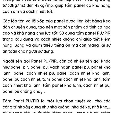
từ 30kg/m3 đến 42kg/m3, giúp tấm panel có khả năng
cách âm và cách nhiệt tốt.
Các lớp tôn và lõi xốp của panel được liên kết bằng keo
dán chuyên dụng, tạo nên một sản phẩm có tính cơ học
cao và khả năng chịu lực tốt. Sử dụng tấm panel PU/PIR
trong xây dựng và cách nhiệt không chỉ giúp tiết kiệm
năng lượng và giảm thiểu tiếng ồn mà còn mang lại sự
an toàn cho người sử dụng.
Ngoài tên gọi Panel PU/PIR, còn có nhiều tên gọi khác
như panel pir, panel pu, vách ngăn panel pu, panel kho
lạnh, panel cách nhiệt pu, panel cách nhiệt kho lạnh,
panel pu cách nhiệt, tấm panel cách nhiệt kho lạnh, tấm
cách nhiệt kho lạnh, tấm panel kho lạnh, cách nhiệt pu,
panel pu chống cháy…
Tấm Panel PU/PIR là một lựa chọn tuyệt vời cho các
công trình xây dựng như nhà xưởng, nhà để xe, nhà kho,…
giúp tăng hiệu suất tiết kiệm năng lượng và cải thiện