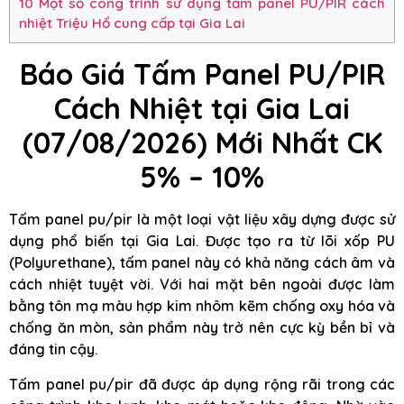
10
Một số công trình sử dụng tấm panel PU/PIR cách
nhiệt Triệu Hổ cung cấp tại Gia Lai
Báo Giá Tấm Panel PU/PIR
Cách Nhiệt tại Gia Lai
(07/08/2026) Mới Nhất CK
5% – 10%
Tấm panel pu/pir là một loại vật liệu xây dựng được sử
dụng phổ biến tại Gia Lai. Được tạo ra từ lõi xốp PU
(Polyurethane), tấm panel này có khả năng cách âm và
cách nhiệt tuyệt vời. Với hai mặt bên ngoài được làm
bằng tôn mạ màu hợp kim nhôm kẽm chống oxy hóa và
chống ăn mòn, sản phẩm này trở nên cực kỳ bền bỉ và
đáng tin cậy.
Tấm panel pu/pir đã được áp dụng rộng rãi trong các