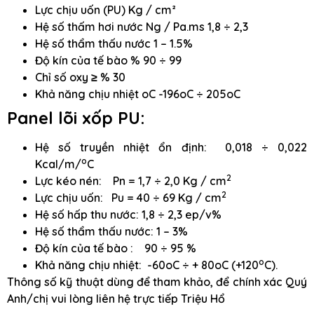
Lực chịu uốn (PU) Kg / cm²
Hệ số thấm hơi nước Ng / Pa.ms 1,8 ÷ 2,3
Hệ số thẩm thấu nước 1 – 1.5%
Độ kín của tế bào % 90 ÷ 99
Chỉ số oxy ≥ % 30
Khả năng chịu nhiệt oC -196oC ÷ 205oC
Panel lõi xốp PU:
Hệ số truyền nhiệt ổn định: 0,018 ÷ 0,022
o
Kcal/m/
C
2
Lực kéo nén: Pn = 1,7 ÷ 2,0 Kg / cm
2
Lực chịu uốn: Pu = 40 ÷ 69 Kg / cm
Hệ số hấp thu nước: 1,8 ÷ 2,3 ep/v%
Hệ số thẩm thấu nước: 1 – 3%
Độ kín của tế bào : 90 ÷ 95 %
o
Khả năng chịu nhiệt: -60oC ÷ + 80oC (+120
C).
Thông số kỹ thuật dùng để tham khảo, để chính xác Quý
Anh/chị vui lòng liên hệ trực tiếp Triệu Hổ