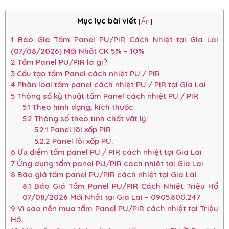
Mục lục bài viết
[
Ẩn
]
1
Báo Giá Tấm Panel PU/PIR Cách Nhiệt tại Gia Lai
(07/08/2026) Mới Nhất CK 5% – 10%
2
Tấm Panel PU/PIR là gì?
3
Cấu tạo tấm Panel cách nhiệt PU / PIR
4
Phân loại tấm panel cách nhiệt PU / PIR tại Gia Lai
5
Thông số kỹ thuật tấm Panel cách nhiệt PU / PIR
5.1
Theo hình dạng, kích thước:
5.2
Thông số theo tính chất vật lý:
5.2.1
Panel lõi xốp PIR
5.2.2
Panel lõi xốp PU:
6
Ưu điểm tấm panel PU / PIR cách nhiệt tại Gia Lai
7
Ứng dụng tấm panel PU/PIR cách nhiệt tại Gia Lai
8
Báo giá tấm panel PU/PIR cách nhiệt tại Gia Lai
8.1
Báo Giá Tấm Panel PU/PIR Cách Nhiệt Triệu Hổ
07/08/2026 Mới Nhất tại Gia Lai – 0905.800.247
9
Vì sao nên mua tấm Panel PU/PIR cách nhiệt tại Triệu
Hổ.