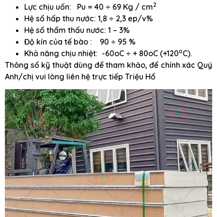
2
Lực chịu uốn: Pu = 40 ÷ 69 Kg / cm
Hệ số hấp thu nước: 1,8 ÷ 2,3 ep/v%
Hệ số thẩm thấu nước: 1 – 3%
Độ kín của tế bào : 90 ÷ 95 %
o
Khả năng chịu nhiệt: -60oC ÷ + 80oC (+120
C).
Thông số kỹ thuật dùng để tham khảo, để chính xác Quý
Anh/chị vui lòng liên hệ trực tiếp Triệu Hổ