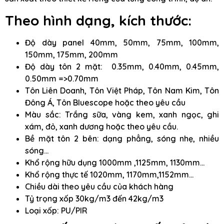
Theo hình dạng, kích thước:
Độ dày panel 40mm, 50mm, 75mm, 100mm,
150mm, 175mm, 200mm
Độ dày tôn 2 mặt: 0.35mm, 0.40mm, 0.45mm,
0.50mm =>0.70mm
Tôn Liên Doanh, Tôn Việt Pháp, Tôn Nam Kim, Tôn
Đông Á, Tôn Bluescope hoặc theo yêu cầu
Màu sắc: Trắng sữa, vàng kem, xanh ngọc, ghi
xám, đỏ, xanh dương hoặc theo yêu cầu.
Bề mặt tôn 2 bên: dạng phẳng, sóng nhẹ, nhiều
sóng…
Khổ rộng hữu dụng 1000mm ,1125mm, 1130mm…
Khổ rộng thực tế 1020mm, 1170mm,1152mm…
Chiều dài theo yêu cầu của khách hàng
Tỷ trọng xốp 30kg/m3 đến 42kg/m3
Loại xốp: PU/PIR