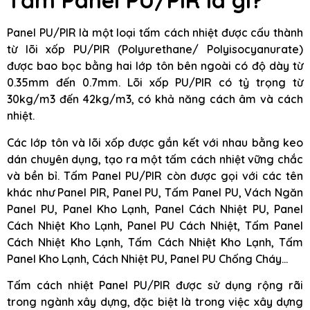
Tấm Panel PU/PIR là gì?
Panel PU/PIR là một loại tấm cách nhiệt được cấu thành
từ lõi xốp PU/PIR (Polyurethane/ Polyisocyanurate)
được bao bọc bằng hai lớp tôn bên ngoài có độ dày từ
0.35mm đến 0.7mm. Lõi xốp PU/PIR có tỷ trọng từ
30kg/m3 đến 42kg/m3, có khả năng cách âm và cách
nhiệt.
Các lớp tôn và lõi xốp được gắn kết với nhau bằng keo
dán chuyên dụng, tạo ra một tấm cách nhiệt vững chắc
và bền bỉ. Tấm Panel PU/PIR còn được gọi với các tên
khác như Panel PIR, Panel PU, Tấm Panel PU, Vách Ngăn
Panel PU, Panel Kho Lạnh, Panel Cách Nhiệt PU, Panel
Cách Nhiệt Kho Lạnh, Panel PU Cách Nhiệt, Tấm Panel
Cách Nhiệt Kho Lạnh, Tấm Cách Nhiệt Kho Lạnh, Tấm
Panel Kho Lạnh, Cách Nhiệt PU, Panel PU Chống Cháy…
Tấm cách nhiệt Panel PU/PIR được sử dụng rộng rãi
trong ngành xây dựng, đặc biệt là trong việc xây dựng