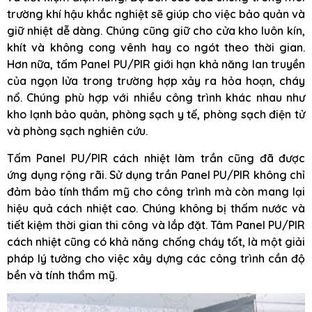
trường khí hậu khắc nghiệt sẽ giúp cho việc bảo quản và
giữ nhiệt dễ dàng. Chúng cũng giữ cho cửa kho luôn kín,
khít và không cong vênh hay co ngót theo thời gian.
Hơn nữa, tấm Panel PU/PIR giới hạn khả năng lan truyền
của ngọn lửa trong trường hợp xảy ra hỏa hoạn, cháy
nổ. Chúng phù hợp với nhiều công trình khác nhau như
kho lạnh bảo quản, phòng sạch y tế, phòng sạch điện tử
và phòng sạch nghiên cứu.
Tấm Panel PU/PIR cách nhiệt làm trần cũng đã được
ứng dụng rộng rãi. Sử dụng trần Panel PU/PIR không chỉ
đảm bảo tính thẩm mỹ cho công trình mà còn mang lại
hiệu quả cách nhiệt cao. Chúng không bị thấm nước và
tiết kiệm thời gian thi công và lắp đặt. Tâm Panel PU/PIR
cách nhiệt cũng có khả năng chống cháy tốt, là một giải
pháp lý tưởng cho việc xây dựng các công trình cần độ
bền và tính thẩm mỹ.