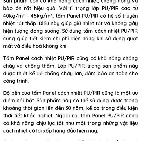
Sản phẩm còn có khả năng cách nhiệt, chống nóng và
bảo ôn rất hiệu quả. Với tỉ trọng lớp PU/PIR cao từ
40kg/m³ – 45kg/m³, tấm Panel PU/PIR có hệ số truyền
nhiệt rất thấp. Điều này giúp giữ nhiệt tốt và không gây
hiện tượng đọng sương. Sử dụng tấm cách nhiệt PU/PIR
cũng giúp tiết kiệm chi phí điện năng khi sử dụng quạt
mát và điều hoà không khí.
Tấm Panel cách nhiệt PU/PIR cũng có khả năng chống
cháy và chống thấm. Lớp PU/PIR trong sản phẩm này
được thiết kế để chống cháy lan, đảm bảo an toàn cho
công trình.
Độ bền của tấm Panel cách nhiệt PU/PIR cũng là một ưu
điểm nổi bật. Sản phẩm này có thể sử dụng được trong
khoảng thời gian lên đến 30 năm, kể cả trong điều kiện
thời tiết khắc nghiệt. Ngoài ra, tấm Panel PU/PIR cũng
có khả năng chịu lực tốt như một trong những vật liệu
cách nhiệt có lõi xốp hàng đầu hiện nay.