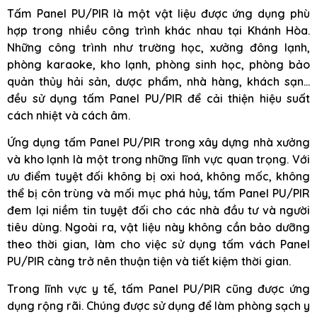
Tấm Panel PU/PIR là một vật liệu được ứng dụng phù
hợp trong nhiều công trình khác nhau tại Khánh Hòa.
Những công trình như trường học, xưởng đông lạnh,
phòng karaoke, kho lạnh, phòng sinh học, phòng bảo
quản thủy hải sản, dược phẩm, nhà hàng, khách sạn…
đều sử dụng tấm Panel PU/PIR để cải thiện hiệu suất
cách nhiệt và cách âm.
Ứng dụng tấm Panel PU/PIR trong xây dựng nhà xưởng
và kho lạnh là một trong những lĩnh vực quan trọng. Với
ưu điểm tuyệt đối không bị oxi hoá, không mốc, không
thể bị côn trùng và mối mục phá hủy, tấm Panel PU/PIR
đem lại niềm tin tuyệt đối cho các nhà đầu tư và người
tiêu dùng. Ngoài ra, vật liệu này không cần bảo dưỡng
theo thời gian, làm cho việc sử dụng tấm vách Panel
PU/PIR càng trở nên thuận tiện và tiết kiệm thời gian.
Trong lĩnh vực y tế, tấm Panel PU/PIR cũng được ứng
dụng rộng rãi. Chúng được sử dụng để làm phòng sạch y