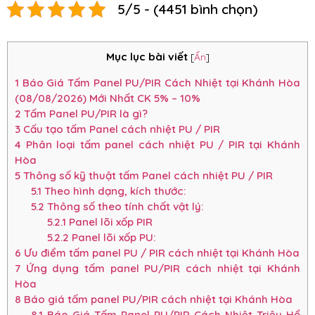
5/5 - (4451 bình chọn)
Mục lục bài viết
[
Ẩn
]
1
Báo Giá Tấm Panel PU/PIR Cách Nhiệt tại Khánh Hòa
(08/08/2026) Mới Nhất CK 5% – 10%
2
Tấm Panel PU/PIR là gì?
3
Cấu tạo tấm Panel cách nhiệt PU / PIR
4
Phân loại tấm panel cách nhiệt PU / PIR tại Khánh
Hòa
5
Thông số kỹ thuật tấm Panel cách nhiệt PU / PIR
5.1
Theo hình dạng, kích thước:
5.2
Thông số theo tính chất vật lý:
5.2.1
Panel lõi xốp PIR
5.2.2
Panel lõi xốp PU:
6
Ưu điểm tấm panel PU / PIR cách nhiệt tại Khánh Hòa
7
Ứng dụng tấm panel PU/PIR cách nhiệt tại Khánh
Hòa
8
Báo giá tấm panel PU/PIR cách nhiệt tại Khánh Hòa
8.1
Báo Giá Tấm Panel PU/PIR Cách Nhiệt Triệu Hổ