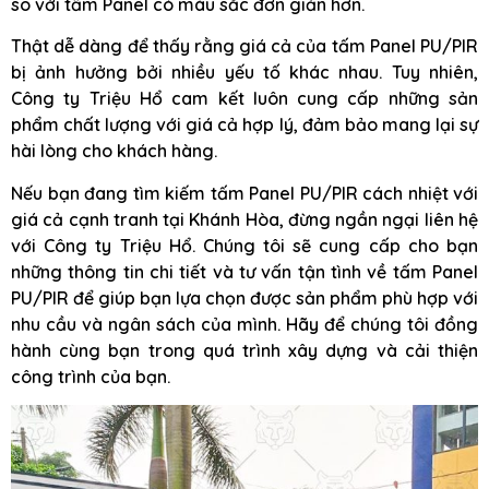
so với tấm Panel có màu sắc đơn giản hơn.
Thật dễ dàng để thấy rằng giá cả của tấm Panel PU/PIR
bị ảnh hưởng bởi nhiều yếu tố khác nhau. Tuy nhiên,
Công ty Triệu Hổ cam kết luôn cung cấp những sản
phẩm chất lượng với giá cả hợp lý, đảm bảo mang lại sự
hài lòng cho khách hàng.
Nếu bạn đang tìm kiếm tấm Panel PU/PIR cách nhiệt với
giá cả cạnh tranh tại Khánh Hòa, đừng ngần ngại liên hệ
với Công ty Triệu Hổ. Chúng tôi sẽ cung cấp cho bạn
những thông tin chi tiết và tư vấn tận tình về tấm Panel
PU/PIR để giúp bạn lựa chọn được sản phẩm phù hợp với
nhu cầu và ngân sách của mình. Hãy để chúng tôi đồng
hành cùng bạn trong quá trình xây dựng và cải thiện
công trình của bạn.