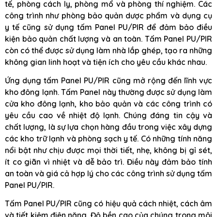
tế, phòng cách ly, phòng mổ và phòng thí nghiệm. Các
công trình như phòng bảo quản dược phẩm và dụng cụ
y tế cũng sử dụng tấm Panel PU/PIR để đảm bảo điều
kiện bảo quản chất lượng và an toàn. Tấm Panel PU/PIR
còn có thể được sử dụng làm nhà lắp ghép, tạo ra những
không gian linh hoạt và tiện ích cho yêu cầu khác nhau.
Ứng dụng tấm Panel PU/PIR cũng mở rộng đến lĩnh vực
kho đông lạnh. Tấm Panel này thường được sử dụng làm
cửa kho đông lạnh, kho bảo quản và các công trình có
yêu cầu cao về nhiệt độ lạnh. Chúng đáng tin cậy và
chất lượng, là sự lựa chọn hàng đầu trong việc xây dựng
các kho trữ lạnh và phòng sạch y tế. Có những tính năng
nổi bật như chịu được mọi thời tiết, nhẹ, không bị gỉ sét,
ít co giãn vì nhiệt và dễ bảo trì. Điều này đảm bảo tính
an toàn và giá cả hợp lý cho các công trình sử dụng tấm
Panel PU/PIR.
Tấm Panel PU/PIR cũng có hiệu quả cách nhiệt, cách âm
và tiết kiệm điện năng. Độ bền cao của chúng trong môi