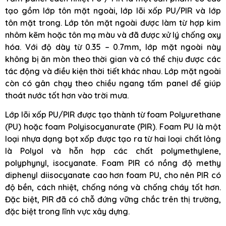
tạo gồm lớp tôn mặt ngoài, lớp lõi xốp PU/PIR và lớp
tôn mặt trong. Lớp tôn mặt ngoài được làm từ hợp kim
nhôm kẽm hoặc tôn mạ màu và đã được xử lý chống oxy
hóa. Với độ dày từ 0.35 – 0.7mm, lớp mặt ngoài này
không bị ăn mòn theo thời gian và có thể chịu được các
tác động và điều kiện thời tiết khác nhau. Lớp mặt ngoài
còn có gân chạy theo chiều ngang tấm panel để giúp
thoát nước tốt hơn vào trời mưa.
Lớp lõi xốp PU/PIR được tạo thành từ foam Polyurethane
(PU) hoặc foam Polyisocyanurate (PIR). Foam PU là một
loại nhựa dạng bọt xốp được tạo ra từ hai loại chất lỏng
là Polyol và hỗn hợp các chất polymethylene,
polyphynyl, isocyanate. Foam PIR có nồng độ methy
diphenyl diisocyanate cao hơn foam PU, cho nên PIR có
độ bền, cách nhiệt, chống nóng và chống cháy tốt hơn.
Đặc biệt, PIR đã có chỗ đứng vững chắc trên thị trường,
đặc biệt trong lĩnh vực xây dựng.