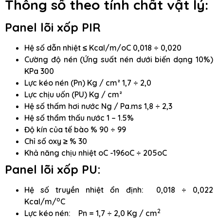
Thông số theo tính chất vật lý:
Panel lõi xốp PIR
Hệ số dẫn nhiệt ≤ Kcal/m/oC 0,018 ÷ 0,020
Cường độ nén (Ứng suất nén dưới biến dạng 10%)
KPa 300
Lực kéo nén (Pn) Kg / cm² 1,7 ÷ 2,0
Lực chịu uốn (PU) Kg / cm²
Hệ số thấm hơi nước Ng / Pa.ms 1,8 ÷ 2,3
Hệ số thẩm thấu nước 1 – 1.5%
Độ kín của tế bào % 90 ÷ 99
Chỉ số oxy ≥ % 30
Khả năng chịu nhiệt oC -196oC ÷ 205oC
Panel lõi xốp PU:
Hệ số truyền nhiệt ổn định: 0,018 ÷ 0,022
o
Kcal/m/
C
2
Lực kéo nén: Pn = 1,7 ÷ 2,0 Kg / cm