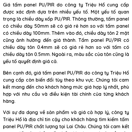
Giá tấm panel PU/PIR do công ty Triệu Hổ cung cấp
được xác định dựa trên nhiều yếu tố. Một yếu tố quan
trọng là chiều dày xốp PU/PIR. Thông thường, tấm panel
có chiều dày 50mm sẽ có giá rẻ hơn so với tấm panel
có chiều dày 100mm. Thêm vào đó, chiều dày tôn 2 mặt
cũng ảnh hưởng đến giá thành. Tấm panel PU/PIR có
chiều dày tôn 0.4mm sẽ có giá rẻ hơn so với tấm có
chiều dày tôn 0.5mm. Ngoài ra, màu sắc của tôn cũng là
yếu tố quyết định giá cả.
Bên cạnh đó, giá tấm panel PU/PIR do công ty Triệu Hổ
cung cấp còn biến đổi tùy theo khu vực. Chúng tôi cam
kết mang đến cho khách hàng mức giá hợp lý nhất, phù
hợp với nhu cầu và điều kiện tài chính của từng khách
hàng.
Với sự đa dạng về sản phẩm và giá cả hợp lý, công ty
Triệu Hổ là địa chỉ tin cậy cho khách hàng tìm kiếm tấm
panel PU/PIR chất lượng tại Lai Châu. Chúng tôi cam kết