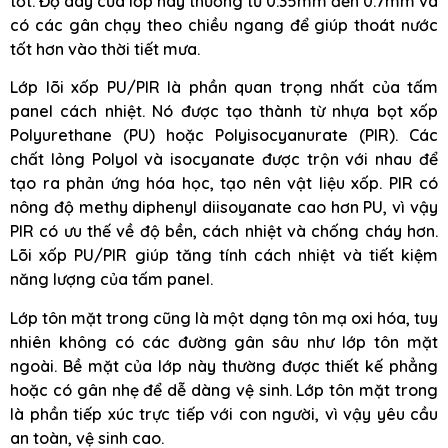
tốt. Độ dày của lớp này thường từ 0.35mm đến 0.7mm và
có các gân chạy theo chiều ngang để giúp thoát nước
tốt hơn vào thời tiết mưa.
Lớp lõi xốp PU/PIR là phần quan trọng nhất của tấm
panel cách nhiệt. Nó được tạo thành từ nhựa bọt xốp
Polyurethane (PU) hoặc Polyisocyanurate (PIR). Các
chất lỏng Polyol và isocyanate được trộn với nhau để
tạo ra phản ứng hóa học, tạo nên vật liệu xốp. PIR có
nông độ methy diphenyl diisoyanate cao hơn PU, vì vậy
PIR có ưu thế về độ bền, cách nhiệt và chống cháy hơn.
Lõi xốp PU/PIR giúp tăng tính cách nhiệt và tiết kiệm
năng lượng của tấm panel.
Lớp tôn mặt trong cũng là một dạng tôn mạ oxi hóa, tuy
nhiên không có các đường gân sâu như lớp tôn mặt
ngoài. Bề mặt của lớp này thường được thiết kế phẳng
hoặc có gân nhẹ để dễ dàng vệ sinh. Lớp tôn mặt trong
là phần tiếp xúc trực tiếp với con người, vì vậy yêu cầu
an toàn, vệ sinh cao.