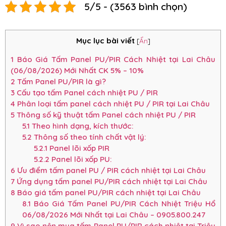
5/5 - (3563 bình chọn)
Mục lục bài viết
[
Ẩn
]
1
Báo Giá Tấm Panel PU/PIR Cách Nhiệt tại Lai Châu
(06/08/2026) Mới Nhất CK 5% – 10%
2
Tấm Panel PU/PIR là gì?
3
Cấu tạo tấm Panel cách nhiệt PU / PIR
4
Phân loại tấm panel cách nhiệt PU / PIR tại Lai Châu
5
Thông số kỹ thuật tấm Panel cách nhiệt PU / PIR
5.1
Theo hình dạng, kích thước:
5.2
Thông số theo tính chất vật lý:
5.2.1
Panel lõi xốp PIR
5.2.2
Panel lõi xốp PU:
6
Ưu điểm tấm panel PU / PIR cách nhiệt tại Lai Châu
7
Ứng dụng tấm panel PU/PIR cách nhiệt tại Lai Châu
8
Báo giá tấm panel PU/PIR cách nhiệt tại Lai Châu
8.1
Báo Giá Tấm Panel PU/PIR Cách Nhiệt Triệu Hổ
06/08/2026 Mới Nhất tại Lai Châu – 0905.800.247
9
Vì sao nên mua tấm Panel PU/PIR cách nhiệt tại Triệu