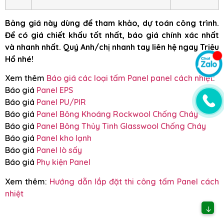
Bảng giá này dùng để tham khảo, dự toán công trình.
Để có giá chiết khấu tốt nhất, báo giá chính xác nhất
và nhanh nhất. Quý Anh/chị nhanh tay liên hệ ngay Triệu
Hổ nhé!
Xem thêm
Báo giá các loại tấm Panel panel cách nhiệt
:
Báo giá
Panel EPS
Báo giá
Panel PU/PIR
Báo giá
Panel Bông Khoáng Rockwool Chống Cháy
Báo giá
Panel Bông Thủy Tinh Glasswool Chống Cháy
Báo giá
Panel kho lạnh
Báo giá
Panel lò sấy
Báo giá
Phụ kiện Panel
Xem thêm:
Hướng dẫn lắp đặt thi công tấm Panel cách
nhiệt
↓