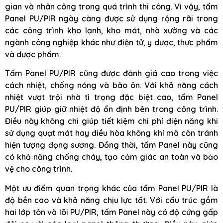
gian và nhân công trong quá trình thi công. Vì vậy, tấm
Panel PU/PIR ngày càng được sử dụng rộng rãi trong
các công trình kho lạnh, kho mát, nhà xưởng và các
ngành công nghiệp khác như điện tử, y dược, thực phẩm
và dược phẩm.
Tấm Panel PU/PIR cũng được đánh giá cao trong việc
cách nhiệt, chống nóng và bảo ôn. Với khả năng cách
nhiệt vượt trội nhờ tỉ trọng đặc biệt cao, tấm Panel
PU/PIR giúp giữ nhiệt độ ổn định bên trong công trình.
Điều này không chỉ giúp tiết kiệm chi phí điện năng khi
sử dụng quạt mát hay điều hòa không khí mà còn tránh
hiện tượng đọng sương. Đồng thời, tấm Panel này cũng
có khả năng chống cháy, tạo cảm giác an toàn và bảo
vệ cho công trình.
Một ưu điểm quan trọng khác của tấm Panel PU/PIR là
độ bền cao và khả năng chịu lực tốt. Với cấu trúc gồm
hai lớp tôn và lõi PU/PIR, tấm Panel này có độ cứng gấp