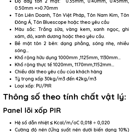
Độ dày tôn 2 mặt: 0.35mm, 0.40mm, 0.45mm,
0.50mm =>0.70mm
Tôn Liên Doanh, Tôn Việt Pháp, Tôn Nam Kim, Tôn
Đông Á, Tôn Bluescope hoặc theo yêu cầu
Màu sắc: Trắng sữa, vàng kem, xanh ngọc, ghi
xám, đỏ, xanh dương hoặc theo yêu cầu.
Bề mặt tôn 2 bên: dạng phẳng, sóng nhẹ, nhiều
sóng…
Khổ rộng hữu dụng 1000mm ,1125mm, 1130mm…
Khổ rộng thực tế 1020mm, 1170mm,1152mm…
Chiều dài theo yêu cầu của khách hàng
Tỷ trọng xốp 30kg/m3 đến 42kg/m3
Loại xốp: PU/PIR
Thông số theo tính chất vật lý:
Panel lõi xốp PIR
Hệ số dẫn nhiệt ≤ Kcal/m/oC 0,018 ÷ 0,020
Cường độ nén (Ứng suất nén dưới biến dạng 10%)