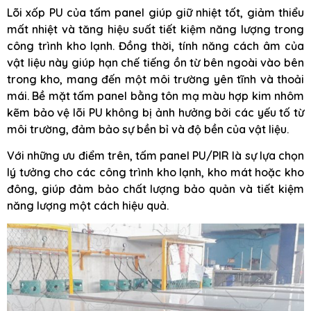
Lõi xốp PU của tấm panel giúp giữ nhiệt tốt, giảm thiểu
mất nhiệt và tăng hiệu suất tiết kiệm năng lượng trong
công trình kho lạnh. Đồng thời, tính năng cách âm của
vật liệu này giúp hạn chế tiếng ồn từ bên ngoài vào bên
trong kho, mang đến một môi trường yên tĩnh và thoải
mái. Bề mặt tấm panel bằng tôn mạ màu hợp kim nhôm
kẽm bảo vệ lõi PU không bị ảnh hưởng bởi các yếu tố từ
môi trường, đảm bảo sự bền bỉ và độ bền của vật liệu.
Với những ưu điểm trên, tấm panel PU/PIR là sự lựa chọn
lý tưởng cho các công trình kho lạnh, kho mát hoặc kho
đông, giúp đảm bảo chất lượng bảo quản và tiết kiệm
năng lượng một cách hiệu quả.