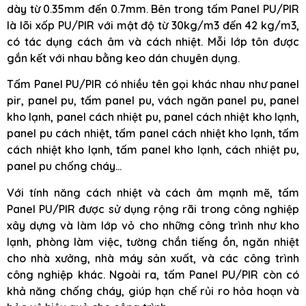
dày từ 0.35mm đến 0.7mm. Bên trong tấm Panel PU/PIR
là lõi xốp PU/PIR với mật độ từ 30kg/m3 đến 42 kg/m3,
có tác dụng cách âm và cách nhiệt. Mỗi lớp tôn được
gắn kết với nhau bằng keo dán chuyên dụng.
Tấm Panel PU/PIR có nhiều tên gọi khác nhau như panel
pir, panel pu, tấm panel pu, vách ngăn panel pu, panel
kho lạnh, panel cách nhiệt pu, panel cách nhiệt kho lạnh,
panel pu cách nhiệt, tấm panel cách nhiệt kho lạnh, tấm
cách nhiệt kho lạnh, tấm panel kho lạnh, cách nhiệt pu,
panel pu chống cháy…
Với tính năng cách nhiệt và cách âm mạnh mẽ, tấm
Panel PU/PIR được sử dụng rộng rãi trong công nghiệp
xây dựng và làm lớp vỏ cho những công trình như kho
lạnh, phòng làm việc, tường chắn tiếng ồn, ngăn nhiệt
cho nhà xưởng, nhà máy sản xuất, và các công trình
công nghiệp khác. Ngoài ra, tấm Panel PU/PIR còn có
khả năng chống cháy, giúp hạn chế rủi ro hỏa hoạn và