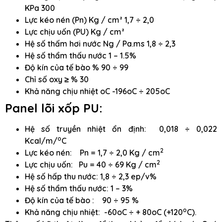
KPa 300
Lực kéo nén (Pn) Kg / cm² 1,7 ÷ 2,0
Lực chịu uốn (PU) Kg / cm²
Hệ số thấm hơi nước Ng / Pa.ms 1,8 ÷ 2,3
Hệ số thẩm thấu nước 1 – 1.5%
Độ kín của tế bào % 90 ÷ 99
Chỉ số oxy ≥ % 30
Khả năng chịu nhiệt oC -196oC ÷ 205oC
Panel lõi xốp PU:
Hệ số truyền nhiệt ổn định: 0,018 ÷ 0,022
o
Kcal/m/
C
2
Lực kéo nén: Pn = 1,7 ÷ 2,0 Kg / cm
2
Lực chịu uốn: Pu = 40 ÷ 69 Kg / cm
Hệ số hấp thu nước: 1,8 ÷ 2,3 ep/v%
Hệ số thẩm thấu nước: 1 – 3%
Độ kín của tế bào : 90 ÷ 95 %
o
Khả năng chịu nhiệt: -60oC ÷ + 80oC (+120
C).