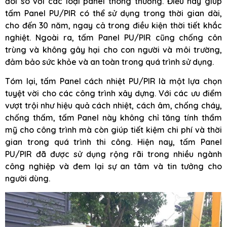
đôi so với các loại panel thông thường. Điều này giúp
tấm Panel PU/PIR có thể sử dụng trong thời gian dài,
cho đến 30 năm, ngay cả trong điều kiện thời tiết khắc
nghiệt. Ngoài ra, tấm Panel PU/PIR cũng chống côn
trùng và không gây hại cho con người và môi trường,
đảm bảo sức khỏe và an toàn trong quá trình sử dụng.
Tóm lại, tấm Panel cách nhiệt PU/PIR là một lựa chọn
tuyệt vời cho các công trình xây dựng. Với các ưu điểm
vượt trội như hiệu quả cách nhiệt, cách âm, chống cháy,
chống thấm, tấm Panel này không chỉ tăng tính thẩm
mỹ cho công trình mà còn giúp tiết kiệm chi phí và thời
gian trong quá trình thi công. Hiện nay, tấm Panel
PU/PIR đã được sử dụng rộng rãi trong nhiều ngành
công nghiệp và đem lại sự an tâm và tin tưởng cho
người dùng.