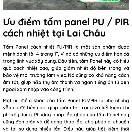
Ưu điểm tấm panel PU / PIR
cách nhiệt tại Lai Châu
Tấm Panel cách nhiệt PU/PIR là một sản phẩm được
mệnh danh là “4 trong 1”, vì nó có những ưu điểm hơn cả
trong lĩnh vực xây dựng. Đầu tiên, tấm Panel này có hiệu
quả cách nhiệt cao, giúp giảm nhiệt độ bên trong và
bảo vệ môi trường làm việc. Nó cũng có khả năng cách
âm tốt, giúp hấp thụ âm thanh và ngăn tiếng ồn từ bên
ngoài xâm nhập vào công trình.
Một ưu điểm khác của tấm Panel PU/PIR là nhẹ nhưng
vẫn có độ bền cao, giúp giảm tải trọng và tiết kiệm chi
phí xây dựng. Phương pháp lắp ghép của tấm Panel này
cũng đơn giản và dễ dàng tháo lắp, cho phép di chuyển
và tái sử dụng nhiều lần. Điều này giúp tiết kiệm thời