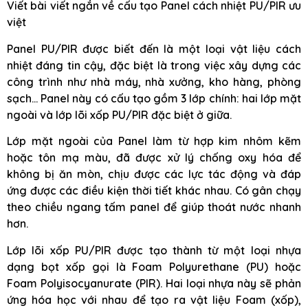
Viết bài viết ngắn về cấu tạo Panel cách nhiệt PU/PIR ưu
việt
Panel PU/PIR được biết đến là một loại vật liệu cách
nhiệt đáng tin cậy, đặc biệt là trong việc xây dựng các
công trình như nhà máy, nhà xưởng, kho hàng, phòng
sạch… Panel này có cấu tạo gồm 3 lớp chính: hai lớp mặt
ngoài và lớp lõi xốp PU/PIR đặc biệt ở giữa.
Lớp mặt ngoài của Panel làm từ hợp kim nhôm kẽm
hoặc tôn mạ màu, đã được xử lý chống oxy hóa để
không bị ăn mòn, chịu được các lực tác động và đáp
ứng được các điều kiện thời tiết khác nhau. Có gân chạy
theo chiều ngang tấm panel để giúp thoát nước nhanh
hơn.
Lớp lõi xốp PU/PIR được tạo thành từ một loại nhựa
dạng bọt xốp gọi là Foam Polyurethane (PU) hoặc
Foam Polyisocyanurate (PIR). Hai loại nhựa này sẽ phản
ứng hóa học với nhau để tạo ra vật liệu Foam (xốp),