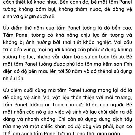
cách thiết kế khác nhau. Bên cạnh đó, bề mặt tấm Panel
tường không bám bụi, không thấm nước, dễ dàng vệ
sinh và giữ gìn sạch sẽ.
Ưu điểm thứ năm của tấm Panel tường là độ bền cao.
Tấm Panel tường có khả năng chịu lực ấn tượng và
không bị ảnh hưởng bởi thời tiết khắc nghiệt. Với cấu
trúc bền vững, mọi người không cần phải sử dụng khung
xương trợ lực, nhưng vẫn đảm bảo sự an toàn tối ưu. Bề
mặt tấm Panel tường được phủ lớp tôn mạ kẽm sơn tĩnh
điện có độ bền màu lên tới 30 năm và có thể tái sử dụng
nhiều lần.
Ưu điểm cuối cùng mà tấm Panel tường mang lại đó là
dễ dàng vệ sinh. Với vật liệu thân thiện với môi trường,
tấm Panel tường an toàn cho sức khỏe con người. Bề
mặt nhẵn của nó giúp việc vệ sinh và lau chùi diễn ra dễ
dàng và nhanh chóng. Chỉ cần sử dụng dung dịch tẩy
rửa nhẹ và một chiếc khăn có độ dày vừa phải, bạn có
thể làm sạch tấm Panel tường trong thời gian ngắn.