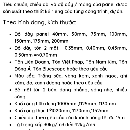
Tiêu chuẩn, chiều dài và độ dầy / mỏng của panel được
sản xuất theo thiết kế riêng của từng công trình, dự án.
Theo hình dạng, kích thước:
Độ dày panel 40mm, 50mm, 75mm, 100mm,
150mm, 175mm, 200mm
Độ dày tôn 2 mặt: 0.35mm, 0.40mm, 0.45mm,
0.50mm =>0.70mm
Tôn Liên Doanh, Tôn Việt Pháp, Tôn Nam Kim, Tôn
Đông Á, Tôn Bluescope hoặc theo yêu cầu
Màu sắc: Trắng sữa, vàng kem, xanh ngọc, ghi
xám, đỏ, xanh dương hoặc theo yêu cầu.
Bề mặt tôn 2 bên: dạng phẳng, sóng nhẹ, nhiều
sóng…
Khổ rộng hữu dụng 1000mm ,1125mm, 1130mm…
Khổ rộng thực tế1020mm, 1170mm,1152mm…
Chiều dài theo yêu cầu của khách hàng tối đa 15m
Tỷ trọng xốp 30kg/m3 đến 42kg/m3