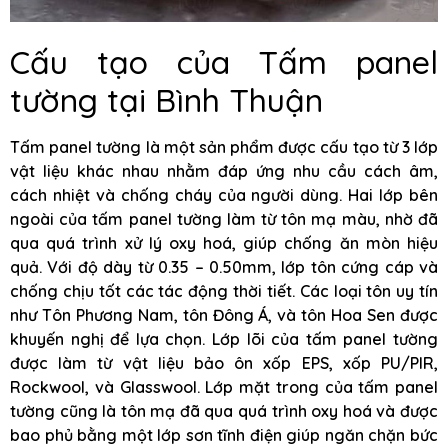
Cấu tạo của Tấm panel
tường tại Bình Thuận
Tấm panel tường là một sản phẩm được cấu tạo từ 3 lớp
vật liệu khác nhau nhằm đáp ứng nhu cầu cách âm,
cách nhiệt và chống cháy của người dùng. Hai lớp bên
ngoài của tấm panel tường làm từ tôn mạ màu, nhờ đã
qua quá trình xử lý oxy hoá, giúp chống ăn mòn hiệu
quả. Với độ dày từ 0.35 – 0.50mm, lớp tôn cứng cáp và
chống chịu tốt các tác động thời tiết. Các loại tôn uy tín
như Tôn Phương Nam, tôn Đông Á, và tôn Hoa Sen được
khuyến nghị để lựa chọn. Lớp lõi của tấm panel tường
được làm từ vật liệu bảo ôn xốp EPS, xốp PU/PIR,
Rockwool, và Glasswool. Lớp mặt trong của tấm panel
tường cũng là tôn mạ đã qua quá trình oxy hoá và được
bao phủ bằng một lớp sơn tĩnh điện giúp ngăn chặn bức