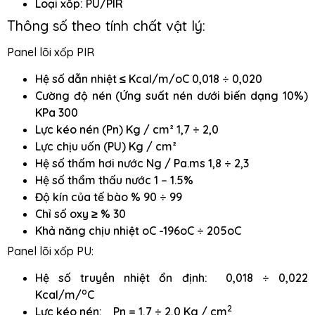
Loại xốp: PU/PIR
Thông số theo tính chất vật lý:
Panel lõi xốp PIR
Hệ số dẫn nhiệt ≤ Kcal/m/oC 0,018 ÷ 0,020
Cường độ nén (Ứng suất nén dưới biến dạng 10%)
KPa 300
Lực kéo nén (Pn) Kg / cm² 1,7 ÷ 2,0
Lực chịu uốn (PU) Kg / cm²
Hệ số thấm hơi nước Ng / Pa.ms 1,8 ÷ 2,3
Hệ số thẩm thấu nước 1 – 1.5%
Độ kín của tế bào % 90 ÷ 99
Chỉ số oxy ≥ % 30
Khả năng chịu nhiệt oC -196oC ÷ 205oC
Panel lõi xốp PU:
Hệ số truyền nhiệt ổn định: 0,018 ÷ 0,022
o
Kcal/m/
C
2
Lực kéo nén: Pn = 1,7 ÷ 2,0 Kg / cm