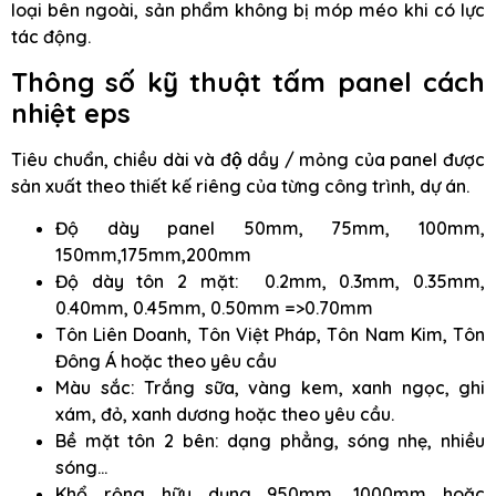
loại bên ngoài, sản phẩm không bị móp méo khi có lực
tác động.
Thông số kỹ thuật tấm panel cách
nhiệt eps
Tiêu chuẩn, chiều dài và độ dầy / mỏng của panel được
sản xuất theo thiết kế riêng của từng công trình, dự án.
Độ dày panel 50mm, 75mm, 100mm,
150mm,175mm,200mm
Độ dày tôn 2 mặt: 0.2mm, 0.3mm, 0.35mm,
0.40mm, 0.45mm, 0.50mm =>0.70mm
Tôn Liên Doanh, Tôn Việt Pháp, Tôn Nam Kim, Tôn
Đông Á hoặc theo yêu cầu
Màu sắc: Trắng sữa, vàng kem, xanh ngọc, ghi
xám, đỏ, xanh dương hoặc theo yêu cầu.
Bề mặt tôn 2 bên: dạng phẳng, sóng nhẹ, nhiều
sóng…
Khổ rộng hữu dụng 950mm, 1000mm hoặc