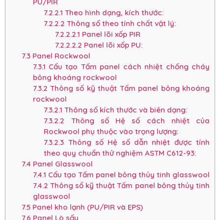
PU/PIR
7.2.2.1
Theo hình dạng, kích thước:
7.2.2.2
Thông số theo tính chất vật lý:
7.2.2.2.1
Panel lõi xốp PIR
7.2.2.2.2
Panel lõi xốp PU:
7.3
Panel Rockwool
7.3.1
Cấu tạo Tấm panel cách nhiệt chống cháy
bông khoáng rockwool
7.3.2
Thông số kỹ thuật Tấm panel bông khoáng
rockwool
7.3.2.1
Thông số kích thước và biên dạng:
7.3.2.2
Thông số Hệ số cách nhiệt của
Rockwool phụ thuộc vào trọng lượng:
7.3.2.3
Thông số Hệ số dẫn nhiệt được tính
theo quy chuẩn thử nghiệm ASTM C612-93:
7.4
Panel Glasswool
7.4.1
Cấu tạo Tấm panel bông thủy tinh glasswool
7.4.2
Thông số kỹ thuật Tấm panel bông thủy tinh
glasswool
7.5
Panel kho lạnh (PU/PIR và EPS)
7.6
Panel Lò sấy