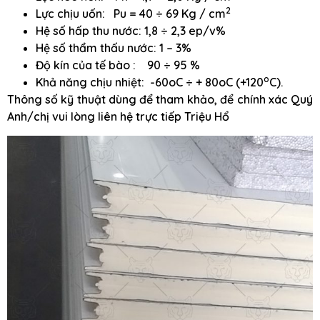
2
Lực chịu uốn: Pu = 40 ÷ 69 Kg / cm
Hệ số hấp thu nước: 1,8 ÷ 2,3 ep/v%
Hệ số thẩm thấu nước: 1 – 3%
Độ kín của tế bào : 90 ÷ 95 %
o
Khả năng chịu nhiệt: -60oC ÷ + 80oC (+120
C).
Thông số kỹ thuật dùng để tham khảo, để chính xác Quý
Anh/chị vui lòng liên hệ trực tiếp Triệu Hổ