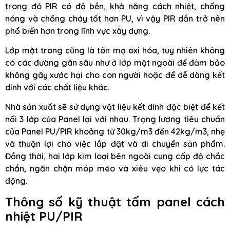
trong đó PIR có độ bền, khả năng cách nhiệt, chống
nóng và chống cháy tốt hơn PU, vì vậy PIR dần trở nên
phổ biến hơn trong lĩnh vực xây dựng.
Lớp mặt trong cũng là tôn mạ oxi hóa, tuy nhiên không
có các đường gân sâu như ở lớp mặt ngoài để đảm bảo
không gây xước hại cho con người hoặc để dễ dàng kết
dính với các chất liệu khác.
Nhà sản xuất sẽ sử dụng vật liệu kết dính đặc biệt để kết
nối 3 lớp của Panel lại với nhau. Trọng lượng tiêu chuẩn
của Panel PU/PIR khoảng từ 30kg/m3 đến 42kg/m3, nhẹ
và thuận lợi cho việc lắp đặt và di chuyển sản phẩm.
Đồng thời, hai lớp kim loại bên ngoài cung cấp độ chắc
chắn, ngăn chặn móp méo và xiêu vẹo khi có lực tác
động.
Thông số kỹ thuật
t
ấm panel cách
nhiệt PU/PIR