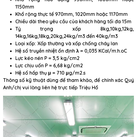
1150mm
Khổ rộng thực tế 970mm, 1020mm hoặc 1170mm
Chiều dài theo yêu cầu của khách hàng tối đa 15m
Tỷ trọng xốp 8kg,10kg,12kg,
14kg,16kg,18kg,20kg,24kg/m3 đến 40kg/m3
Loại xốp: Xốp thường và xốp chống cháy lan
Hệ số truyền nhiệt ổn định λ = 0,035 KCal/m.h.oC
Lực kéo nén P = 3,5 kg/cm2
Lực chịu uốn P = 6,68 kg/cm2
Hệ số hấp thụ μ = 710 μg/m2.s
Thông số kỹ thuật dùng để tham khảo, để chính xác Quý
Anh/chị vui lòng liên hệ trực tiếp Triệu Hổ