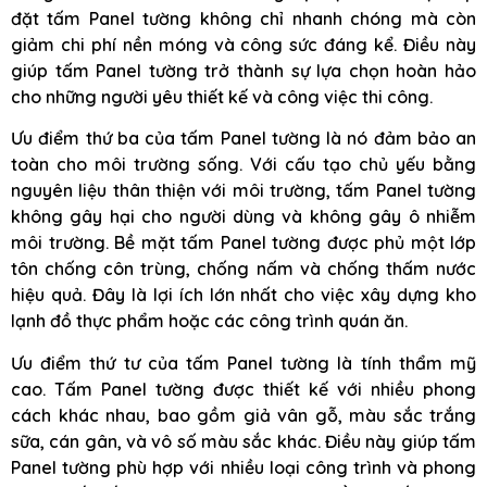
đặt tấm Panel tường không chỉ nhanh chóng mà còn
giảm chi phí nền móng và công sức đáng kể. Điều này
giúp tấm Panel tường trở thành sự lựa chọn hoàn hảo
cho những người yêu thiết kế và công việc thi công.
Ưu điểm thứ ba của tấm Panel tường là nó đảm bảo an
toàn cho môi trường sống. Với cấu tạo chủ yếu bằng
nguyên liệu thân thiện với môi trường, tấm Panel tường
không gây hại cho người dùng và không gây ô nhiễm
môi trường. Bề mặt tấm Panel tường được phủ một lớp
tôn chống côn trùng, chống nấm và chống thấm nước
hiệu quả. Đây là lợi ích lớn nhất cho việc xây dựng kho
lạnh đồ thực phẩm hoặc các công trình quán ăn.
Ưu điểm thứ tư của tấm Panel tường là tính thẩm mỹ
cao. Tấm Panel tường được thiết kế với nhiều phong
cách khác nhau, bao gồm giả vân gỗ, màu sắc trắng
sữa, cán gân, và vô số màu sắc khác. Điều này giúp tấm
Panel tường phù hợp với nhiều loại công trình và phong