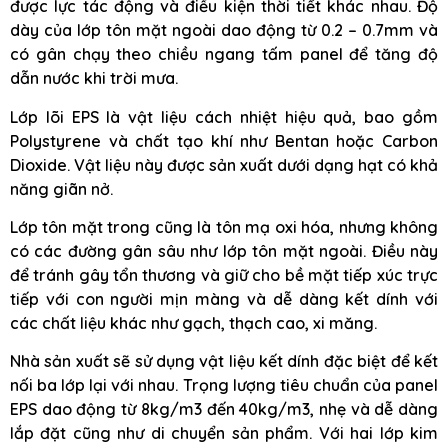
được lực tác động và điều kiện thời tiết khác nhau. Độ
dày của lớp tôn mặt ngoài dao động từ 0.2 – 0.7mm và
có gân chạy theo chiều ngang tấm panel để tăng độ
dẫn nước khi trời mưa.
Lớp lõi EPS là vật liệu cách nhiệt hiệu quả, bao gồm
Polystyrene và chất tạo khí như Bentan hoặc Carbon
Dioxide. Vật liệu này được sản xuất dưới dạng hạt có khả
năng giãn nở.
Lớp tôn mặt trong cũng là tôn mạ oxi hóa, nhưng không
có các đường gân sâu như lớp tôn mặt ngoài. Điều này
để tránh gây tổn thương và giữ cho bề mặt tiếp xúc trực
tiếp với con người mịn màng và dễ dàng kết dính với
các chất liệu khác như gạch, thạch cao, xi măng.
Nhà sản xuất sẽ sử dụng vật liệu kết dính đặc biệt để kết
nối ba lớp lại với nhau. Trọng lượng tiêu chuẩn của panel
EPS dao động từ 8kg/m3 đến 40kg/m3, nhẹ và dễ dàng
lắp đặt cũng như di chuyển sản phẩm. Với hai lớp kim