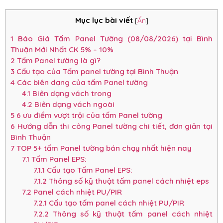
Mục lục bài viết
[
Ẩn
]
1
Báo Giá Tấm Panel Tường (08/08/2026) tại Bình
Thuận Mới Nhất CK 5% – 10%
2
Tấm Panel tường là gì?
3
Cấu tạo của Tấm panel tường tại Bình Thuận
4
Các biên dạng của tấm Panel tường
4.1
Biên dạng vách trong
4.2
Biên dạng vách ngoài
5
6 ưu điểm vượt trội của tấm Panel tường
6
Hướng dẫn thi công Panel tường chi tiết, đơn giản tại
Bình Thuận
7
TOP 5+ tấm Panel tường bán chạy nhất hiện nay
7.1
Tấm Panel EPS:
7.1.1
Cấu tạo Tấm Panel EPS:
7.1.2
Thông số kỹ thuật tấm panel cách nhiệt eps
7.2
Panel cách nhiệt PU/PIR
7.2.1
Cấu tạo tấm panel cách nhiệt PU/PIR
7.2.2
Thông số kỹ thuật tấm panel cách nhiệt