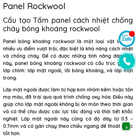
Panel Rockwool
Cấu tạo Tấm panel cách nhiệt chống
cháy bông khoáng rockwool
Panel bông khoáng rockwool là một loại vật liệu có
nhiều ưu điểm vượt trội, đặc biệt là khả năng cách nhiệt
và chống cháy. Để có được những tính năng đáng kể
này, panel bông khoáng rockwool có cấu trúc gồm 3
lớp chính: lớp mặt ngoài, lõi bông khoáng, và lớp mặt
trong.
Lớp mặt ngoài được làm từ hợp kim nhôm kẽm hoặc tôn
mạ màu, đã trải qua quá trình chống oxy hóa. Điều này
giúp cho lớp mặt ngoài không bị ăn mòn theo thời gian
và có thể chịu được các lực tác động và thời tiết khắc
nghiệt. Lớp mặt ngoài này cũng có độ dày từ 0.3 –
0.7mm và có gân chạy theo chiều ngang để thoát nước
↓
tốt hơn.