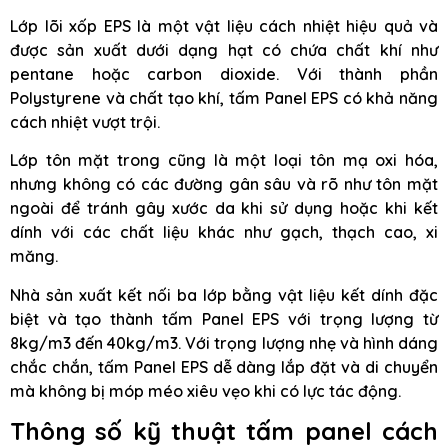
Lớp lõi xốp EPS là một vật liệu cách nhiệt hiệu quả và
được sản xuất dưới dạng hạt có chứa chất khí như
pentane hoặc carbon dioxide. Với thành phần
Polystyrene và chất tạo khí, tấm Panel EPS có khả năng
cách nhiệt vượt trội.
Lớp tôn mặt trong cũng là một loại tôn mạ oxi hóa,
nhưng không có các đường gân sâu và rõ như tôn mặt
ngoài để tránh gây xước da khi sử dụng hoặc khi kết
dính với các chất liệu khác như gạch, thạch cao, xi
măng.
Nhà sản xuất kết nối ba lớp bằng vật liệu kết dính đặc
biệt và tạo thành tấm Panel EPS với trọng lượng từ
8kg/m3 đến 40kg/m3. Với trọng lượng nhẹ và hình dáng
chắc chắn, tấm Panel EPS dễ dàng lắp đặt và di chuyển
mà không bị móp méo xiêu vẹo khi có lực tác động.
Thông số kỹ thuật tấm panel cách