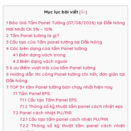
Mục lục bài viết
[
Ẩn
]
1
Báo Giá Tấm Panel Tường (07/08/2026) tại Đắk Nông
Mới Nhất CK 5% – 10%
2
Tấm Panel tường là gì?
3
Cấu tạo của Tấm panel tường tại Đắk Nông
4
Các biên dạng của tấm Panel tường
4.1
Biên dạng vách trong
4.2
Biên dạng vách ngoài
5
6 ưu điểm vượt trội của tấm Panel tường
6
Hướng dẫn thi công Panel tường chi tiết, đơn giản tại
Đắk Nông
7
TOP 5+ tấm Panel tường bán chạy nhất hiện nay
7.1
Tấm Panel EPS:
7.1.1
Cấu tạo Tấm Panel EPS:
7.1.2
Thông số kỹ thuật tấm panel cách nhiệt eps
7.2
Panel cách nhiệt PU/PIR
7.2.1
Cấu tạo tấm panel cách nhiệt PU/PIR
7.2.2
Thông số kỹ thuật tấm panel cách nhiệt