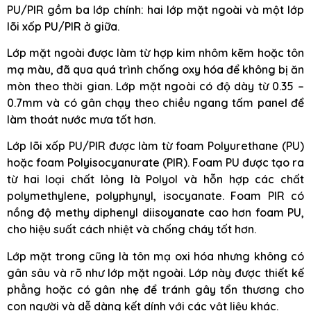
PU/PIR gồm ba lớp chính: hai lớp mặt ngoài và một lớp
lõi xốp PU/PIR ở giữa.
Lớp mặt ngoài được làm từ hợp kim nhôm kẽm hoặc tôn
mạ màu, đã qua quá trình chống oxy hóa để không bị ăn
mòn theo thời gian. Lớp mặt ngoài có độ dày từ 0.35 –
0.7mm và có gân chạy theo chiều ngang tấm panel để
làm thoát nước mưa tốt hơn.
Lớp lõi xốp PU/PIR được làm từ foam Polyurethane (PU)
hoặc foam Polyisocyanurate (PIR). Foam PU được tạo ra
từ hai loại chất lỏng là Polyol và hỗn hợp các chất
polymethylene, polyphynyl, isocyanate. Foam PIR có
nồng độ methy diphenyl diisoyanate cao hơn foam PU,
cho hiệu suất cách nhiệt và chống cháy tốt hơn.
Lớp mặt trong cũng là tôn mạ oxi hóa nhưng không có
gân sâu và rõ như lớp mặt ngoài. Lớp này được thiết kế
phẳng hoặc có gân nhẹ để tránh gây tổn thương cho
con người và dễ dàng kết dính với các vật liệu khác.