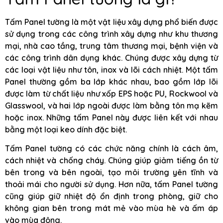
Tấm Panel tường là một vật liệu xây dựng phổ biến được
sử dụng trong các công trình xây dựng như khu thương
mại, nhà cao tầng, trung tâm thương mại, bệnh viện và
các công trình dân dụng khác. Chúng được xây dựng từ
các loại vật liệu như tôn, inox và lõi cách nhiệt. Một tấm
Panel thường gồm ba lớp khác nhau, bao gồm lớp lõi
được làm từ chất liệu như xốp EPS hoặc PU, Rockwool và
Glasswool, và hai lớp ngoài được làm bằng tôn mạ kẽm
hoặc inox. Những tấm Panel này được liên kết với nhau
bằng một loại keo dính đặc biệt.
Tấm Panel tường có các chức năng chính là cách âm,
cách nhiệt và chống cháy. Chúng giúp giảm tiếng ồn từ
bên trong và bên ngoài, tạo môi trường yên tĩnh và
thoải mái cho người sử dụng. Hơn nữa, tấm Panel tường
cũng giúp giữ nhiệt độ ổn định trong phòng, giữ cho
không gian bên trong mát mẻ vào mùa hè và ấm áp
vào mùa đông.