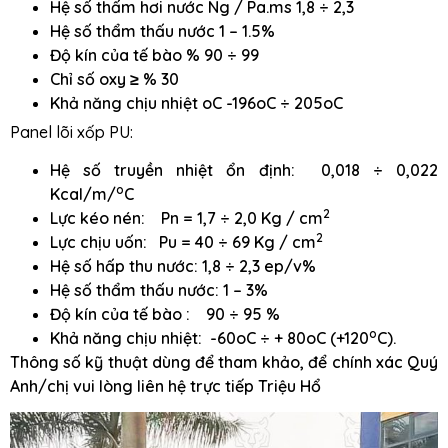
Hệ số thấm hơi nước Ng / Pa.ms 1,8 ÷ 2,3
Hệ số thẩm thấu nước 1 – 1.5%
Độ kín của tế bào % 90 ÷ 99
Chỉ số oxy ≥ % 30
Khả năng chịu nhiệt oC -196oC ÷ 205oC
Panel lõi xốp PU:
Hệ số truyền nhiệt ổn định: 0,018 ÷ 0,022
o
Kcal/m/
C
2
Lực kéo nén: Pn = 1,7 ÷ 2,0 Kg / cm
2
Lực chịu uốn: Pu = 40 ÷ 69 Kg / cm
Hệ số hấp thu nước: 1,8 ÷ 2,3 ep/v%
Hệ số thẩm thấu nước: 1 – 3%
Độ kín của tế bào : 90 ÷ 95 %
o
Khả năng chịu nhiệt: -60oC ÷ + 80oC (+120
C).
Thông số kỹ thuật dùng để tham khảo, để chính xác Quý
Anh/chị vui lòng liên hệ trực tiếp Triệu Hổ