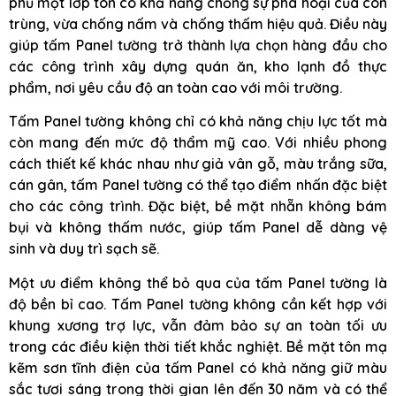
phủ một lớp tôn có khả năng chống sự phá hoại của côn
trùng, vừa chống nấm và chống thấm hiệu quả. Điều này
giúp tấm Panel tường trở thành lựa chọn hàng đầu cho
các công trình xây dựng quán ăn, kho lạnh đồ thực
phẩm, nơi yêu cầu độ an toàn cao với môi trường.
Tấm Panel tường không chỉ có khả năng chịu lực tốt mà
còn mang đến mức độ thẩm mỹ cao. Với nhiều phong
cách thiết kế khác nhau như giả vân gỗ, màu trắng sữa,
cán gân, tấm Panel tường có thể tạo điểm nhấn đặc biệt
cho các công trình. Đặc biệt, bề mặt nhẵn không bám
bụi và không thấm nước, giúp tấm Panel dễ dàng vệ
sinh và duy trì sạch sẽ.
Một ưu điểm không thể bỏ qua của tấm Panel tường là
độ bền bỉ cao. Tấm Panel tường không cần kết hợp với
khung xương trợ lực, vẫn đảm bảo sự an toàn tối ưu
trong các điều kiện thời tiết khắc nghiệt. Bề mặt tôn mạ
kẽm sơn tĩnh điện của tấm Panel có khả năng giữ màu
sắc tươi sáng trong thời gian lên đến 30 năm và có thể