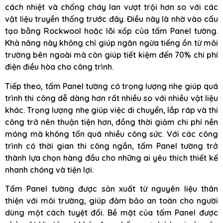
cách nhiệt và chống cháy lan vượt trội hơn so với các
vật liệu truyền thống trước đây. Điều này là nhờ vào cấu
tạo bằng Rockwool hoặc lõi xốp của tấm Panel tường.
Khả năng này không chỉ giúp ngăn ngừa tiếng ồn từ môi
trường bên ngoài mà còn giúp tiết kiệm đến 70% chi phí
điện điều hòa cho công trình.
Tiếp theo, tấm Panel tường có trọng lượng nhẹ giúp quá
trình thi công dễ dàng hơn rất nhiều so với nhiều vật liệu
khác. Trọng lượng nhẹ giúp việc di chuyển, lắp ráp và thi
công trở nên thuận tiện hơn, đồng thời giảm chi phí nền
móng mà không tốn quá nhiều công sức. Với các công
trình có thời gian thi công ngắn, tấm Panel tường trở
thành lựa chọn hàng đầu cho những ai yêu thích thiết kế
nhanh chóng và tiện lợi.
Tấm Panel tường được sản xuất từ nguyên liệu thân
thiện với môi trường, giúp đảm bảo an toàn cho người
dùng một cách tuyệt đối. Bề mặt của tấm Panel được