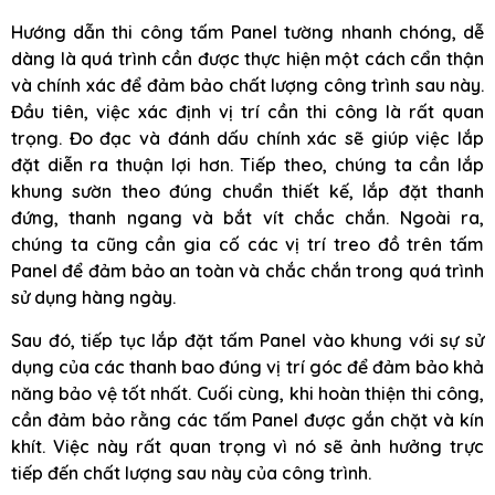
Hướng dẫn thi công tấm Panel tường nhanh chóng, dễ
dàng là quá trình cần được thực hiện một cách cẩn thận
và chính xác để đảm bảo chất lượng công trình sau này.
Đầu tiên, việc xác định vị trí cần thi công là rất quan
trọng. Đo đạc và đánh dấu chính xác sẽ giúp việc lắp
đặt diễn ra thuận lợi hơn. Tiếp theo, chúng ta cần lắp
khung sườn theo đúng chuẩn thiết kế, lắp đặt thanh
đứng, thanh ngang và bắt vít chắc chắn. Ngoài ra,
chúng ta cũng cần gia cố các vị trí treo đồ trên tấm
Panel để đảm bảo an toàn và chắc chắn trong quá trình
sử dụng hàng ngày.
Sau đó, tiếp tục lắp đặt tấm Panel vào khung với sự sử
dụng của các thanh bao đúng vị trí góc để đảm bảo khả
năng bảo vệ tốt nhất. Cuối cùng, khi hoàn thiện thi công,
cần đảm bảo rằng các tấm Panel được gắn chặt và kín
khít. Việc này rất quan trọng vì nó sẽ ảnh hưởng trực
tiếp đến chất lượng sau này của công trình.