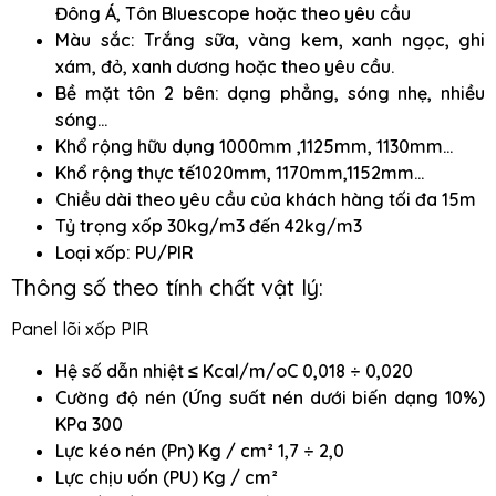
Đông Á, Tôn Bluescope hoặc theo yêu cầu
Màu sắc: Trắng sữa, vàng kem, xanh ngọc, ghi
xám, đỏ, xanh dương hoặc theo yêu cầu.
Bề mặt tôn 2 bên: dạng phẳng, sóng nhẹ, nhiều
sóng…
Khổ rộng hữu dụng 1000mm ,1125mm, 1130mm…
Khổ rộng thực tế1020mm, 1170mm,1152mm…
Chiều dài theo yêu cầu của khách hàng tối đa 15m
Tỷ trọng xốp 30kg/m3 đến 42kg/m3
Loại xốp: PU/PIR
Thông số theo tính chất vật lý:
Panel lõi xốp PIR
Hệ số dẫn nhiệt ≤ Kcal/m/oC 0,018 ÷ 0,020
Cường độ nén (Ứng suất nén dưới biến dạng 10%)
KPa 300
Lực kéo nén (Pn) Kg / cm² 1,7 ÷ 2,0
Lực chịu uốn (PU) Kg / cm²