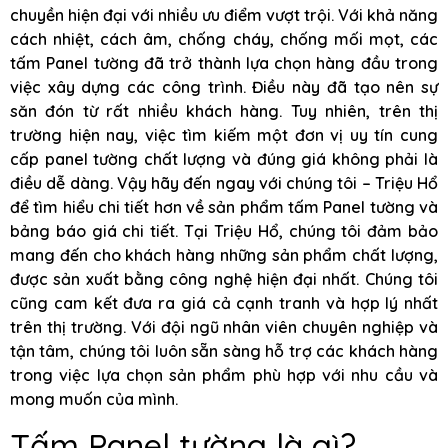
chuyền hiện đại với nhiều ưu điểm vượt trội. Với khả năng
cách nhiệt, cách âm, chống cháy, chống mối mọt, các
tấm Panel tường đã trở thành lựa chọn hàng đầu trong
việc xây dựng các công trình. Điều này đã tạo nên sự
săn đón từ rất nhiều khách hàng. Tuy nhiên, trên thị
trường hiện nay, việc tìm kiếm một đơn vị uy tín cung
cấp panel tường chất lượng và đúng giá không phải là
điều dễ dàng. Vậy hãy đến ngay với chúng tôi – Triệu Hổ
để tìm hiểu chi tiết hơn về sản phẩm tấm Panel tường và
bảng báo giá chi tiết. Tại Triệu Hổ, chúng tôi đảm bảo
mang đến cho khách hàng những sản phẩm chất lượng,
được sản xuất bằng công nghệ hiện đại nhất. Chúng tôi
cũng cam kết đưa ra giá cả cạnh tranh và hợp lý nhất
trên thị trường. Với đội ngũ nhân viên chuyên nghiệp và
tận tâm, chúng tôi luôn sẵn sàng hỗ trợ các khách hàng
trong việc lựa chọn sản phẩm phù hợp với nhu cầu và
mong muốn của mình.
Tấm Panel tường là gì?