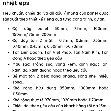
nhiệt eps
Tiêu chuẩn, chiều dài và độ dầy / mỏng của panel được
sản xuất theo thiết kế riêng của từng công trình, dự án.
Độ dày panel 50mm, 75mm, 100mm,
150mm,175mm,200mm
Độ dày tôn 2 mặt: 0.2mm, 0.3mm, 0.35mm,
0.40mm, 0.45mm, 0.50mm =>0.70mm
Tôn Liên Doanh, Tôn Việt Pháp, Tôn Nam Kim, Tôn
Đông Á hoặc theo yêu cầu
Màu sắc: Trắng sữa, vàng kem, xanh ngọc, ghi
xám, đỏ, xanh dương hoặc theo yêu cầu.
Bề mặt tôn 2 bên: dạng phẳng, sóng nhẹ, nhiều
sóng…
Khổ rộng hữu dụng 950mm, 1000mm hoặc
1150mm
Khổ rộng thực tế 970mm, 1020mm hoặc 1170mm
Chiều dài theo yêu cầu của khách hàng tối đa 15m