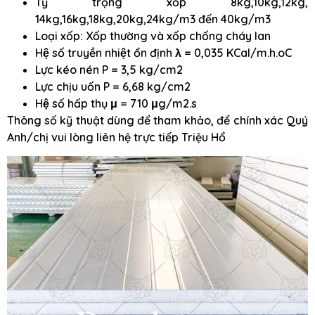
Tỷ trọng xốp 8kg,10kg,12kg,
14kg,16kg,18kg,20kg,24kg/m3 đến 40kg/m3
Loại xốp: Xốp thường và xốp chống cháy lan
Hệ số truyền nhiệt ổn định λ = 0,035 KCal/m.h.oC
Lực kéo nén P = 3,5 kg/cm2
Lực chịu uốn P = 6,68 kg/cm2
Hệ số hấp thụ μ = 710 μg/m2.s
Thông số kỹ thuật dùng để tham khảo, để chính xác Quý
Anh/chị vui lòng liên hệ trực tiếp Triệu Hổ