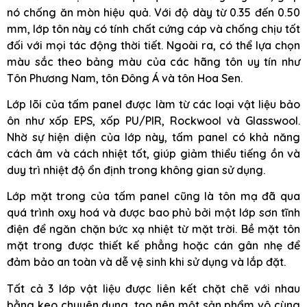
nó chống ăn mòn hiệu quả. Với độ dày từ 0.35 đến 0.50
mm, lớp tôn này có tính chất cứng cáp và chống chịu tốt
đối với mọi tác động thời tiết. Ngoài ra, có thể lựa chọn
màu sắc theo bảng màu của các hãng tôn uy tín như
Tôn Phương Nam, tôn Đông Á và tôn Hoa Sen.
Lớp lõi của tấm panel được làm từ các loại vật liệu bảo
ôn như xốp EPS, xốp PU/PIR, Rockwool và Glasswool.
Nhờ sự hiện diện của lớp này, tấm panel có khả năng
cách âm và cách nhiệt tốt, giúp giảm thiểu tiếng ồn và
duy trì nhiệt độ ổn định trong không gian sử dụng.
Lớp mặt trong của tấm panel cũng là tôn mạ đã qua
quá trình oxy hoá và được bao phủ bởi một lớp sơn tĩnh
điện để ngăn chặn bức xạ nhiệt từ mặt trời. Bề mặt tôn
mặt trong được thiết kế phẳng hoặc cán gân nhẹ để
đảm bảo an toàn và dễ vệ sinh khi sử dụng và lắp đặt.
Tất cả 3 lớp vật liệu được liên kết chặt chẽ với nhau
bằng keo chuyên dụng, tạo nên một sản phẩm vô cùng