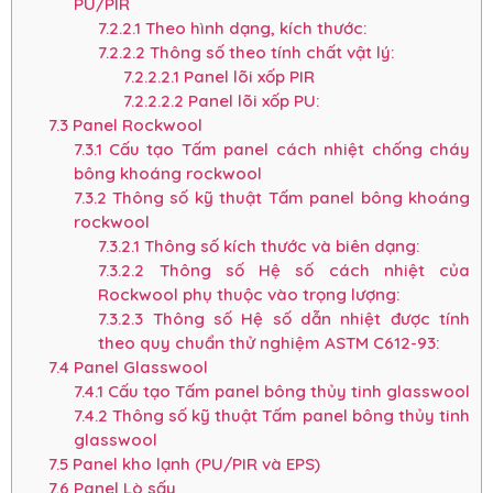
PU/PIR
7.2.2.1
Theo hình dạng, kích thước:
7.2.2.2
Thông số theo tính chất vật lý:
7.2.2.2.1
Panel lõi xốp PIR
7.2.2.2.2
Panel lõi xốp PU:
7.3
Panel Rockwool
7.3.1
Cấu tạo Tấm panel cách nhiệt chống cháy
bông khoáng rockwool
7.3.2
Thông số kỹ thuật Tấm panel bông khoáng
rockwool
7.3.2.1
Thông số kích thước và biên dạng:
7.3.2.2
Thông số Hệ số cách nhiệt của
Rockwool phụ thuộc vào trọng lượng:
7.3.2.3
Thông số Hệ số dẫn nhiệt được tính
theo quy chuẩn thử nghiệm ASTM C612-93:
7.4
Panel Glasswool
7.4.1
Cấu tạo Tấm panel bông thủy tinh glasswool
7.4.2
Thông số kỹ thuật Tấm panel bông thủy tinh
glasswool
7.5
Panel kho lạnh (PU/PIR và EPS)
7.6
Panel Lò sấy