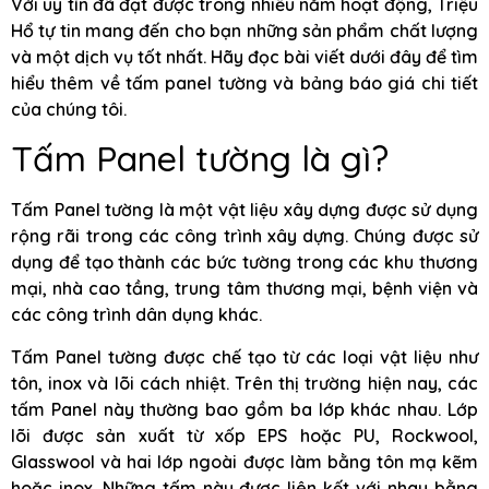
Với uy tín đã đạt được trong nhiều năm hoạt động, Triệu
Hổ tự tin mang đến cho bạn những sản phẩm chất lượng
và một dịch vụ tốt nhất. Hãy đọc bài viết dưới đây để tìm
hiểu thêm về tấm panel tường và bảng báo giá chi tiết
của chúng tôi.
Tấm Panel tường là gì?
Tấm Panel tường là một vật liệu xây dựng được sử dụng
rộng rãi trong các công trình xây dựng. Chúng được sử
dụng để tạo thành các bức tường trong các khu thương
mại, nhà cao tầng, trung tâm thương mại, bệnh viện và
các công trình dân dụng khác.
Tấm Panel tường được chế tạo từ các loại vật liệu như
tôn, inox và lõi cách nhiệt. Trên thị trường hiện nay, các
tấm Panel này thường bao gồm ba lớp khác nhau. Lớp
lõi được sản xuất từ xốp EPS hoặc PU, Rockwool,
Glasswool và hai lớp ngoài được làm bằng tôn mạ kẽm
hoặc inox. Những tấm này được liên kết với nhau bằng