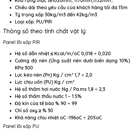
Khổ rộng thực tế1020mm, 1170mm,1152mm…
Chiều dài theo yêu cầu của khách hàng tối đa 15m
Tỷ trọng xốp 30kg/m3 đến 42kg/m3
Loại xốp: PU/PIR
Thông số theo tính chất vật lý:
Panel lõi xốp PIR
Hệ số dẫn nhiệt ≤ Kcal/m/oC 0,018 ÷ 0,020
Cường độ nén (Ứng suất nén dưới biến dạng 10%)
KPa 300
Lực kéo nén (Pn) Kg / cm² 1,7 ÷ 2,0
Lực chịu uốn (PU) Kg / cm²
Hệ số thấm hơi nước Ng / Pa.ms 1,8 ÷ 2,3
Hệ số thẩm thấu nước 1 – 1.5%
Độ kín của tế bào % 90 ÷ 99
Chỉ số oxy ≥ % 30
Khả năng chịu nhiệt oC -196oC ÷ 205oC
Panel lõi xốp PU: