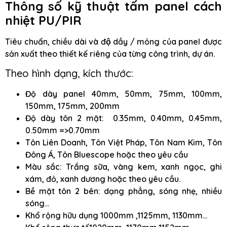
Thông số kỹ thuật
t
ấm panel cách
nhiệt PU/PIR
Tiêu chuẩn, chiều dài và độ dầy / mỏng của panel được
sản xuất theo thiết kế riêng của từng công trình, dự án.
Theo hình dạng, kích thước:
Độ dày panel 40mm, 50mm, 75mm, 100mm,
150mm, 175mm, 200mm
Độ dày tôn 2 mặt: 0.35mm, 0.40mm, 0.45mm,
0.50mm =>0.70mm
Tôn Liên Doanh, Tôn Việt Pháp, Tôn Nam Kim, Tôn
Đông Á, Tôn Bluescope hoặc theo yêu cầu
Màu sắc: Trắng sữa, vàng kem, xanh ngọc, ghi
xám, đỏ, xanh dương hoặc theo yêu cầu.
Bề mặt tôn 2 bên: dạng phẳng, sóng nhẹ, nhiều
sóng…
Khổ rộng hữu dụng 1000mm ,1125mm, 1130mm…