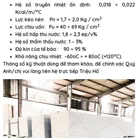
Hệ số truyền nhiệt ổn định: 0,018 ÷ 0,022
o
Kcal/m/
C
2
Lực kéo nén: Pn = 1,7 ÷ 2,0 Kg / cm
2
Lực chịu uốn: Pu = 40 ÷ 69 Kg / cm
Hệ số hấp thu nước: 1,8 ÷ 2,3 ep/v%
Hệ số thẩm thấu nước: 1 – 3%
Độ kín của tế bào : 90 ÷ 95 %
o
Khả năng chịu nhiệt: -60oC ÷ + 80oC (+120
C).
Thông số kỹ thuật dùng để tham khảo, để chính xác Quý
Anh/chị vui lòng liên hệ trực tiếp Triệu Hổ