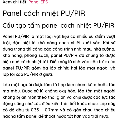
Xem chi tiết:
Panel EPS
Panel cách nhiệt PU/PIR
Cấu tạo tấm panel cách nhiệt PU/PIR
Panel PU/PIR là một loại vật liệu có nhiều ưu điểm vượt
trội, đặc biệt là khả năng cách nhiệt xuất sắc. Khi sử
dụng trong thi công các công trình nhà máy, nhà xưởng,
kho hàng, phòng sạch, panel PU/PIR đã chứng tỏ được
hiệu quả cách nhiệt tốt. Điều này là nhờ vào cấu trúc của
panel PU/PIR gồm ba lớp chính: hai lớp mặt ngoài và
lớp lõi xốp PU/PIR ở giữa.
Lớp mặt ngoài được làm từ hợp kim nhôm kẽm hoặc tôn
mạ màu. Được xử lý chống oxy hóa, lớp tôn mặt ngoài
không bị ăn mòn theo thời gian và chịu được các lực tác
động cũng như các điều kiện thời tiết khác nhau. Lớp này
có độ dày từ 0.35 – 0.7mm và có gân chạy theo chiều
ngang tấm panel để thoát nước tốt hơn vào trời mưa.