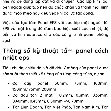
nhẹ và dễ dàng lắp đặt và di chuyển. Các lớp kim loại
bên ngoài giúp tạo nên độ chắc chắn và tránh mọi hình
dạng móp méo hay xiêu vẹo khi có lực tác động.
Việc cấu tạo tấm Panel EPS với các lớp mặt ngoài, lõi
EPS và mặt trong đã đảm bảo hiệu suất cách nhiệt, độ
bền và tính estetico cho các công trình panel phòng
sạch.
Thông số kỹ thuật tấm panel cách
nhiệt eps
Tiêu chuẩn, chiều dài và độ dầy / mỏng của panel được
sản xuất theo thiết kế riêng của từng công trình, dự án.
Độ dày panel 50mm, 75mm, 100mm,
150mm,175mm,200mm
Độ dày tôn 2 mặt: 0.2mm, 0.3mm, 0.35mm,
0.40mm, 0.45mm, 0.50mm =>0.70mm
Tôn Liên Doanh, Tôn Việt Pháp, Tôn Nam Kim, Tôn