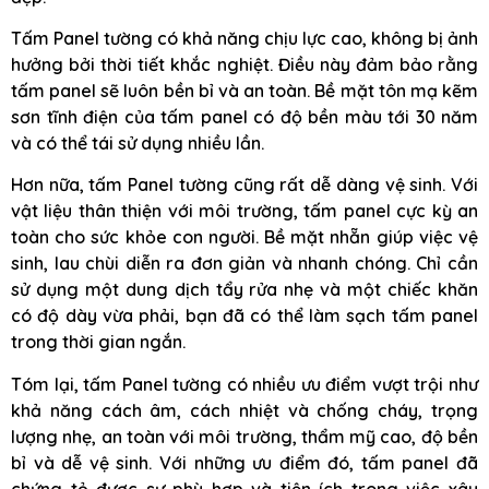
Tấm Panel tường có khả năng chịu lực cao, không bị ảnh
hưởng bởi thời tiết khắc nghiệt. Điều này đảm bảo rằng
tấm panel sẽ luôn bền bỉ và an toàn. Bề mặt tôn mạ kẽm
sơn tĩnh điện của tấm panel có độ bền màu tới 30 năm
và có thể tái sử dụng nhiều lần.
Hơn nữa, tấm Panel tường cũng rất dễ dàng vệ sinh. Với
vật liệu thân thiện với môi trường, tấm panel cực kỳ an
toàn cho sức khỏe con người. Bề mặt nhẵn giúp việc vệ
sinh, lau chùi diễn ra đơn giản và nhanh chóng. Chỉ cần
sử dụng một dung dịch tẩy rửa nhẹ và một chiếc khăn
có độ dày vừa phải, bạn đã có thể làm sạch tấm panel
trong thời gian ngắn.
Tóm lại, tấm Panel tường có nhiều ưu điểm vượt trội như
khả năng cách âm, cách nhiệt và chống cháy, trọng
lượng nhẹ, an toàn với môi trường, thẩm mỹ cao, độ bền
bỉ và dễ vệ sinh. Với những ưu điểm đó, tấm panel đã
chứng tỏ được sự phù hợp và tiện ích trong việc xây