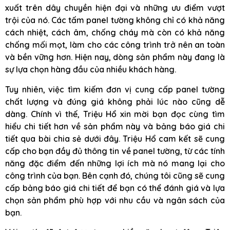
xuất trên dây chuyền hiện đại và những ưu điểm vượt
trội của nó. Các tấm panel tường không chỉ có khả năng
cách nhiệt, cách âm, chống cháy mà còn có khả năng
chống mối mọt, làm cho các công trình trở nên an toàn
và bền vững hơn. Hiện nay, dòng sản phẩm này đang là
sự lựa chọn hàng đầu của nhiều khách hàng.
Tuy nhiên, việc tìm kiếm đơn vị cung cấp panel tường
chất lượng và đúng giá không phải lúc nào cũng dễ
dàng. Chính vì thế, Triệu Hổ xin mời bạn đọc cùng tìm
hiểu chi tiết hơn về sản phẩm này và bảng báo giá chi
tiết qua bài chia sẻ dưới đây. Triệu Hổ cam kết sẽ cung
cấp cho bạn đầy đủ thông tin về panel tường, từ các tính
năng đặc điểm đến những lợi ích mà nó mang lại cho
công trình của bạn. Bên cạnh đó, chúng tôi cũng sẽ cung
cấp bảng báo giá chi tiết để bạn có thể đánh giá và lựa
chọn sản phẩm phù hợp với nhu cầu và ngân sách của
bạn.