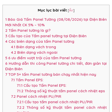
Mục lục bài viết
[
Ẩn
]
1
Báo Giá Tấm Panel Tường (08/08/2026) tại Điện Biên
Mới Nhất CK 5% – 10%
2
Tấm Panel tường là gì?
3
Cấu tạo của Tấm panel tường tại Điện Biên
4
Các biên dạng của tấm Panel tường
4.1
Biên dạng vách trong
4.2
Biên dạng vách ngoài
5
6 ưu điểm vượt trội của tấm Panel tường
6
Hướng dẫn thi công Panel tường chi tiết, đơn giản tại
Điện Biên
7
TOP 5+ tấm Panel tường bán chạy nhất hiện nay
7.1
Tấm Panel EPS:
7.1.1
Cấu tạo Tấm Panel EPS:
7.1.2
Thông số kỹ thuật tấm panel cách nhiệt eps
7.2
Panel cách nhiệt PU/PIR
7.2.1
Cấu tạo tấm panel cách nhiệt PU/PIR
7.2.2
Thông số kỹ thuật tấm panel cách nhiệt