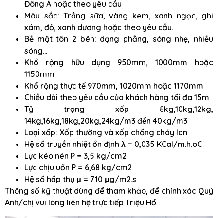
Đông Á hoặc theo yêu cầu
Màu sắc: Trắng sữa, vàng kem, xanh ngọc, ghi
xám, đỏ, xanh dương hoặc theo yêu cầu.
Bề mặt tôn 2 bên: dạng phẳng, sóng nhẹ, nhiều
sóng…
Khổ rộng hữu dụng 950mm, 1000mm hoặc
1150mm
Khổ rộng thực tế 970mm, 1020mm hoặc 1170mm
Chiều dài theo yêu cầu của khách hàng tối đa 15m
Tỷ trọng xốp 8kg,10kg,12kg,
14kg,16kg,18kg,20kg,24kg/m3 đến 40kg/m3
Loại xốp: Xốp thường và xốp chống cháy lan
Hệ số truyền nhiệt ổn định λ = 0,035 KCal/m.h.oC
Lực kéo nén P = 3,5 kg/cm2
Lực chịu uốn P = 6,68 kg/cm2
Hệ số hấp thụ μ = 710 μg/m2.s
Thông số kỹ thuật dùng để tham khảo, để chính xác Quý
Anh/chị vui lòng liên hệ trực tiếp Triệu Hổ