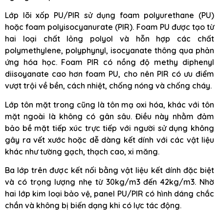
Lớp lõi xốp PU/PIR sử dụng foam polyurethane (PU)
hoặc foam polyisocyanurate (PIR). Foam PU được tạo từ
hai loại chất lỏng polyol và hỗn hợp các chất
polymethylene, polyphynyl, isocyanate thông qua phản
ứng hóa học. Foam PIR có nồng độ methy diphenyl
diisoyanate cao hơn foam PU, cho nên PIR có ưu điểm
vượt trội về bền, cách nhiệt, chống nóng và chống cháy.
Lớp tôn mặt trong cũng là tôn mạ oxi hóa, khác với tôn
mặt ngoài là không có gân sâu. Điều này nhằm đảm
bảo bề mặt tiếp xúc trực tiếp với người sử dụng không
gây ra vết xước hoặc dễ dàng kết dính với các vật liệu
khác như tường gạch, thạch cao, xi măng.
Ba lớp trên được kết nối bằng vật liệu kết dính đặc biệt
và có trọng lượng nhẹ từ 30kg/m3 đến 42kg/m3. Nhờ
hai lớp kim loại bảo vệ, panel PU/PIR có hình dáng chắc
chắn và không bị biến dạng khi có lực tác động.