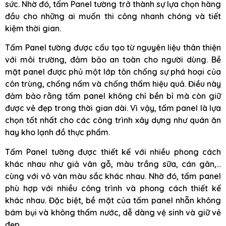
sức. Nhờ đó, tấm Panel tường trở thành sự lựa chọn hàng
đầu cho những ai muốn thi công nhanh chóng và tiết
kiệm thời gian.
Tấm Panel tường được cấu tạo từ nguyên liệu thân thiện
với môi trường, đảm bảo an toàn cho người dùng. Bề
mặt panel được phủ một lớp tôn chống sự phá hoại của
côn trùng, chống nấm và chống thấm hiệu quả. Điều này
đảm bảo rằng tấm panel không chỉ bền bỉ mà còn giữ
được vẻ đẹp trong thời gian dài. Vì vậy, tấm panel là lựa
chọn tốt nhất cho các công trình xây dựng như quán ăn
hay kho lạnh đồ thực phẩm.
Tấm Panel tường được thiết kế với nhiều phong cách
khác nhau như giả vân gỗ, màu trắng sữa, cán gân,…
cùng với vô vàn màu sắc khác nhau. Nhờ đó, tấm panel
phù hợp với nhiều công trình và phong cách thiết kế
khác nhau. Đặc biệt, bề mặt của tấm panel nhẵn không
bám bụi và không thấm nước, dễ dàng vệ sinh và giữ vẻ
đẹp.