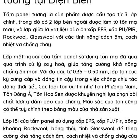
Tấm panel tường là sản phẩm được cấu tạo từ 3 lớp
chính, trong đó có 2 lớp bên ngoài được làm từ tôn mạ
màu, và lớp giữa là vật liệu bảo ôn xốp EPS, xốp PU/PIR,
Rockwool, Glasswool với các tính năng cách âm, cách
nhiệt và chống cháy.
Lớp mặt ngoài của tấm panel sử dụng tôn mạ đã qua
quá trình xử lý oxy hoá, giúp tăng cường khả năng
chống ăn mòn. Với độ dày từ 0.35 – 0.50mm, lớp tôn cực
kỳ cứng cáp và đáng tin cậy trong việc chống chịu tác
động thời tiết. Các loại tôn uy tín như Tôn Phương Nam,
Tôn Đông Á, Tôn Hoa Sen được khuyến nghị lựa chọn bởi
chất lượng đảm bảo của chúng. Màu sắc của tôn cũng
có thể tuỳ chỉnh theo bảng màu của nhà sản xuất.
Lớp lõi của tấm panel sử dụng xốp EPS, xốp PU/Pir, bông
khoáng Rockwool, bông thủy tinh Glasswool để tăng
cường khả năng cách âm, cách nhiệt và chống cháy của