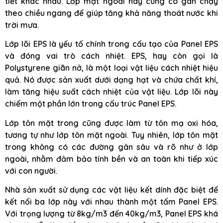
tiết khác nhau. Lớp mặt ngoài này cũng có gân chạy
theo chiều ngang để giúp tăng khả năng thoát nước khi
trời mưa.
Lớp lõi EPS là yếu tố chính trong cấu tạo của Panel EPS
và đóng vai trò cách nhiệt. EPS, hay còn gọi là
Polystyrene giãn nở, là một loại vật liệu cách nhiệt hiệu
quả. Nó được sản xuất dưới dạng hạt và chứa chất khí,
làm tăng hiệu suất cách nhiệt của vật liệu. Lớp lõi này
chiếm một phần lớn trong cấu trúc Panel EPS.
Lớp tôn mặt trong cũng được làm từ tôn mạ oxi hóa,
tương tự như lớp tôn mặt ngoài. Tuy nhiên, lớp tôn mặt
trong không có các đường gân sâu và rõ như ở lớp
ngoài, nhằm đảm bảo tính bền và an toàn khi tiếp xúc
với con người.
Nhà sản xuất sử dụng các vật liệu kết dính đặc biệt để
kết nối ba lớp này với nhau thành một tấm Panel EPS.
Với trọng lượng từ 8kg/m3 đến 40kg/m3, Panel EPS khá