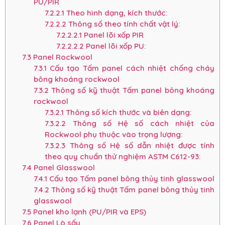
PU/PIR
7.2.2.1
Theo hình dạng, kích thước:
7.2.2.2
Thông số theo tính chất vật lý:
7.2.2.2.1
Panel lõi xốp PIR
7.2.2.2.2
Panel lõi xốp PU:
7.3
Panel Rockwool
7.3.1
Cấu tạo Tấm panel cách nhiệt chống cháy
bông khoáng rockwool
7.3.2
Thông số kỹ thuật Tấm panel bông khoáng
rockwool
7.3.2.1
Thông số kích thước và biên dạng:
7.3.2.2
Thông số Hệ số cách nhiệt của
Rockwool phụ thuộc vào trọng lượng:
7.3.2.3
Thông số Hệ số dẫn nhiệt được tính
theo quy chuẩn thử nghiệm ASTM C612-93:
7.4
Panel Glasswool
7.4.1
Cấu tạo Tấm panel bông thủy tinh glasswool
7.4.2
Thông số kỹ thuật Tấm panel bông thủy tinh
glasswool
7.5
Panel kho lạnh (PU/PIR và EPS)
7.6
Panel Lò sấy